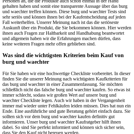
Personen an, die die Produkte auch schon einmal in der Hand
gehalten haben und somit eine transparente Aussage über das burg
und waechter treffen können. Diese burg und waechter Tests sind
sehr seriös und können ihnen bei der Kaufentscheidung auf jeden
Fall weiterhelfen. Unserer Meinung nach ist das die seriöseste
Auskunft über ein Produkt, die Sie bekommen können. Hier werden
ihnen auch Fragen zur Haltbarkeit und Handhabung beantwortet
und allgemein haben wir die Erfahrungen machen dürfen, dass
keine weiteren Fragen mehr offen geblieben sind.
Was sind die wichtigsten Kriterien beim Kauf von
burg und waechter
Für Sie haben wir eine hochwertige Checkliste vorbereitet. In dieser
finden Sie die unserer Meinung nach wichtigsten Kaufkriterien für
das burg und waechter in einer Zusammenfassung. Sie möchten
schließlich nicht das falsche burg und waechter kaufen. So etwas ist
immer schlecht, sodass wir großen Wert auf unsere burg und
waechter Checkliste legen. Auch wir haben in der Vergangenheit
immer mal wieder unter Fehlkäufen leiden müssen. Dies hat nun ein
Ende. Eine ausführliche und gute Beratung gehört einfach dazu. Sie
sollten sich vor dem burg und waechter kaufen definitiv gut
informieren. Unser burg und waechter Kaufratgeber hilft ihnen
dabei. So sind Sie perfekt informiert und können sich sicher sein,
dass Sie den Kauf nicht bereuen werden.