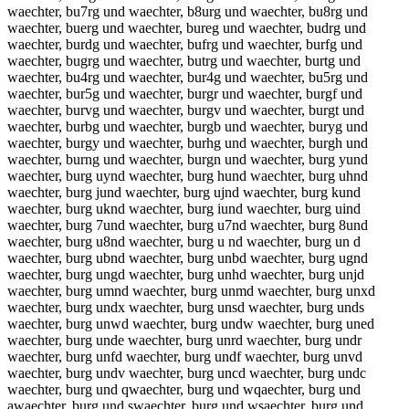
waechter, bu7rg und waechter, b8urg und waechter, bu8rg und
waechter, buerg und waechter, bureg und waechter, budrg und
waechter, burdg und waechter, bufrg und waechter, burfg und
waechter, bugrg und waechter, butrg und waechter, burtg und
waechter, bu4rg und waechter, bur4g und waechter, bu5rg und
waechter, bur5g und waechter, burgr und waechter, burgf und
waechter, burvg und waechter, burgv und waechter, burgt und
waechter, burbg und waechter, burgb und waechter, buryg und
waechter, burgy und waechter, burhg und waechter, burgh und
waechter, burng und waechter, burgn und waechter, burg yund
waechter, burg uynd waechter, burg hund waechter, burg uhnd
waechter, burg jund waechter, burg ujnd waechter, burg kund
waechter, burg uknd waechter, burg iund waechter, burg uind
waechter, burg 7und waechter, burg u7nd waechter, burg 8und
waechter, burg u8nd waechter, burg u nd waechter, burg un d
waechter, burg ubnd waechter, burg unbd waechter, burg ugnd
waechter, burg ungd waechter, burg unhd waechter, burg unjd
waechter, burg umnd waechter, burg unmd waechter, burg unxd
waechter, burg undx waechter, burg unsd waechter, burg unds
waechter, burg unwd waechter, burg undw waechter, burg uned
waechter, burg unde waechter, burg unrd waechter, burg undr
waechter, burg unfd waechter, burg undf waechter, burg unvd
waechter, burg undv waechter, burg uncd waechter, burg undc
waechter, burg und qwaechter, burg und wqaechter, burg und
awaechter, burg und swaechter, burg und wsaechter, burg und