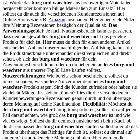
ist. Wurde das
burg und waechter
aus hochwertigen Materialien
hergestellt oder kommen billige Materialien zum Einsatz? Hier
solltest du dir auch die verschiedenen Kundenrezensionen auf
Online-Shops wie z.B.
Amazon
anschauen. Hier geben viele Nutzer
ihre Meinung/Rezensionen bezüglich der Qualität ab.
Das
Anwendungsgebiet:
Je nach Nutzungsbereich kann es passieren,
dass dein ausgewähltes
burg und waechter
nicht das perfekte
Produkt für dich ist. Hier musst du dich für einen anderen Artikel
entscheiden. Anhand unserer nachfolgenden Auflistung kannst du
die Produktmerkmale untereinander direkt vergleichen und direkt
sehen, ob sich das
burg und waechter
für dein
Anwendungsbereich lohnt oder ob du lieber ein anderes
burg und
waechter
aus unserer Top30-Liste kaufen solltest.
Nutzererfahrungen:
Wie bereits schon beschrieben, solltest du
immer schauen, was andere Nutzer über dein neues
burg und
waechter
-Produkt sagen. Sind die Kunden zufrieden oder haben sie
vielleicht Mängel feststellen können? Lies dir die verschiedenen
Kundenbewertungen/Rezensionen genau durch und du übertrage
deren Meinung auf deine Kaufintention.
Flexibilität:
Möchtest du
dein
burg und waechter
häufig transportieren, solltest du auf jeden
Fall darauf achten, wie groß das
burg und waechter
ist und wie
viel es wiegt. Solltest du dir dennoch unsicher sein beim Kauf, ob
du dir ein passendes
burg und waechter
kaufen solltest oder ob das
Produkt überhaupt das Richtige für dich ist, solltest du dir mal auf
anderen Testportalen eine Meinung einholen. Hier werden die