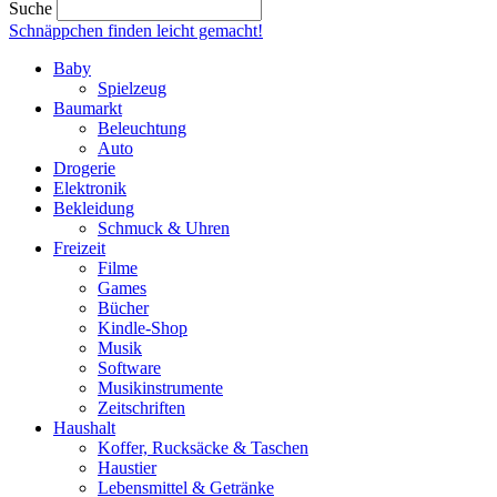
Suche
Schnäppchen finden
leicht gemacht!
Baby
Spielzeug
Baumarkt
Beleuchtung
Auto
Drogerie
Elektronik
Bekleidung
Schmuck & Uhren
Freizeit
Filme
Games
Bücher
Kindle-Shop
Musik
Software
Musikinstrumente
Zeitschriften
Haushalt
Koffer, Rucksäcke & Taschen
Haustier
Lebensmittel & Getränke