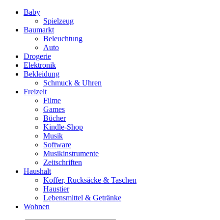
Baby
Spielzeug
Baumarkt
Beleuchtung
Auto
Drogerie
Elektronik
Bekleidung
Schmuck & Uhren
Freizeit
Filme
Games
Bücher
Kindle-Shop
Musik
Software
Musikinstrumente
Zeitschriften
Haushalt
Koffer, Rucksäcke & Taschen
Haustier
Lebensmittel & Getränke
Wohnen