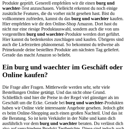
Produkte geprüft. Generell empfehlen wir dir einen
burg und
waechter
-Test anzuschauen. Vielleicht erkennst du noch einige
zusätzliche Features, die du vorher nicht gesehen hast. Bist du
vollkommen zufrieden, kannst du das
burg und waechter
kaufen.
Hier empfehlen wir dir den Online-Shop Amazon. Dort hast du
nicht nur eine riesige Produktauswahl, sondern auch die von uns
vorgestellten
burg und waechter
-Produkte werden dort geführt.
Hier kannst du bedenkenlos zuschlagen und kaufen. Übrigens sind
auch die Lieferzeiten phänomenal. So bekommst du teilweise als
Primekunde deine bestellten Produkte am nächsten Tag geliefert.
Gerade das macht Amazon so beliebt.
Ein burg und waechter im Geschäft oder
Online kaufen?
Die Frage aller Fragen. Mittlerweile werden sehr, sehr viele
Bestellungen Online getätigt. Und das nicht ohne Grund.
Schließlich sind hier die Preise in der Regel viel günstiger als im
Geschäft um die Ecke. Gerade bei
burg und waechter
-Produkten
haben wir Online viele interessante Angebote gesehen. Jedoch gibt
es beim Online-Shopping auch einen großen Nachteil. Und das ist
die Beratung. So ist kein Verkäufer in der Nähe und kann dich
ausführlich vor dem
burg und waechter
beraten. Du verlässt dich
also auf verschiedene Produkt Testberichte. Diese sind jedoch auch