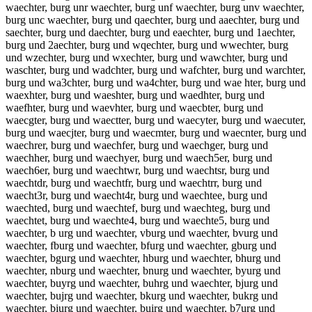
waechter, burg unr waechter, burg unf waechter, burg unv waechter,
burg unc waechter, burg und qaechter, burg und aaechter, burg und
saechter, burg und daechter, burg und eaechter, burg und 1aechter,
burg und 2aechter, burg und wqechter, burg und wwechter, burg
und wzechter, burg und wxechter, burg und wawchter, burg und
waschter, burg und wadchter, burg und wafchter, burg und warchter,
burg und wa3chter, burg und wa4chter, burg und wae hter, burg und
waexhter, burg und waeshter, burg und waedhter, burg und
waefhter, burg und waevhter, burg und waecbter, burg und
waecgter, burg und waectter, burg und waecyter, burg und waecuter,
burg und waecjter, burg und waecmter, burg und waecnter, burg und
waechrer, burg und waechfer, burg und waechger, burg und
waechher, burg und waechyer, burg und waech5er, burg und
waech6er, burg und waechtwr, burg und waechtsr, burg und
waechtdr, burg und waechtfr, burg und waechtrr, burg und
waecht3r, burg und waecht4r, burg und waechtee, burg und
waechted, burg und waechtef, burg und waechteg, burg und
waechtet, burg und waechte4, burg und waechte5, burg und
waechter, b urg und waechter, vburg und waechter, bvurg und
waechter, fburg und waechter, bfurg und waechter, gburg und
waechter, bgurg und waechter, hburg und waechter, bhurg und
waechter, nburg und waechter, bnurg und waechter, byurg und
waechter, buyrg und waechter, buhrg und waechter, bjurg und
waechter, bujrg und waechter, bkurg und waechter, bukrg und
waechter, biurg und waechter, buirg und waechter, b7urg und