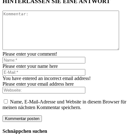
HINTERLASSEN SIE EINE ANTWORT
Please enter your comment!
Please enter your name here
You have entered an incorrect email address!
Please enter your email address here
Name, E-Mail-Adresse und Website in diesem Browser für
meinen nächsten Kommentar speichern.
Schnäppchen suchen