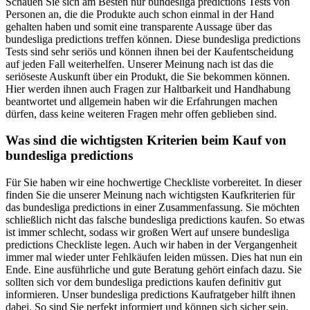
Schauen Sie sich am Besten nur bundesliga predictions Tests von
Personen an, die die Produkte auch schon einmal in der Hand
gehalten haben und somit eine transparente Aussage über das
bundesliga predictions treffen können. Diese bundesliga predictions
Tests sind sehr seriös und können ihnen bei der Kaufentscheidung
auf jeden Fall weiterhelfen. Unserer Meinung nach ist das die
seriöseste Auskunft über ein Produkt, die Sie bekommen können.
Hier werden ihnen auch Fragen zur Haltbarkeit und Handhabung
beantwortet und allgemein haben wir die Erfahrungen machen
dürfen, dass keine weiteren Fragen mehr offen geblieben sind.
Was sind die wichtigsten Kriterien beim Kauf von
bundesliga predictions
Für Sie haben wir eine hochwertige Checkliste vorbereitet. In dieser
finden Sie die unserer Meinung nach wichtigsten Kaufkriterien für
das bundesliga predictions in einer Zusammenfassung. Sie möchten
schließlich nicht das falsche bundesliga predictions kaufen. So etwas
ist immer schlecht, sodass wir großen Wert auf unsere bundesliga
predictions Checkliste legen. Auch wir haben in der Vergangenheit
immer mal wieder unter Fehlkäufen leiden müssen. Dies hat nun ein
Ende. Eine ausführliche und gute Beratung gehört einfach dazu. Sie
sollten sich vor dem bundesliga predictions kaufen definitiv gut
informieren. Unser bundesliga predictions Kaufratgeber hilft ihnen
dabei. So sind Sie perfekt informiert und können sich sicher sein,