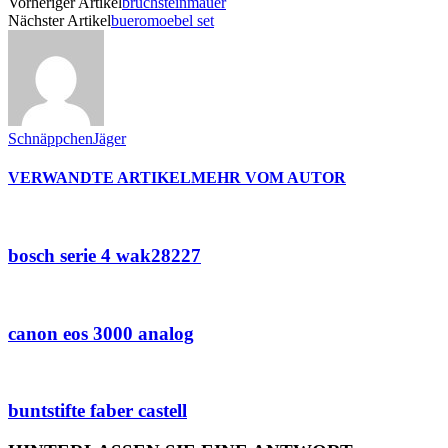
Vorheriger Artikel
bruchsteinmauer
Nächster Artikel
bueromoebel set
SchnäppchenJäger
VERWANDTE ARTIKEL
MEHR VOM AUTOR
bosch serie 4 wak28227
canon eos 3000 analog
buntstifte faber castell