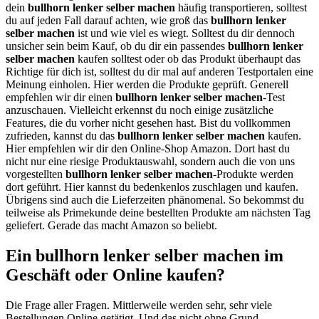
dein
bullhorn lenker selber machen
häufig transportieren, solltest
du auf jeden Fall darauf achten, wie groß das
bullhorn lenker
selber machen
ist und wie viel es wiegt. Solltest du dir dennoch
unsicher sein beim Kauf, ob du dir ein passendes
bullhorn lenker
selber machen
kaufen solltest oder ob das Produkt überhaupt das
Richtige für dich ist, solltest du dir mal auf anderen Testportalen eine
Meinung einholen. Hier werden die Produkte geprüft. Generell
empfehlen wir dir einen
bullhorn lenker selber machen
-Test
anzuschauen. Vielleicht erkennst du noch einige zusätzliche
Features, die du vorher nicht gesehen hast. Bist du vollkommen
zufrieden, kannst du das
bullhorn lenker selber machen
kaufen.
Hier empfehlen wir dir den Online-Shop Amazon. Dort hast du
nicht nur eine riesige Produktauswahl, sondern auch die von uns
vorgestellten
bullhorn lenker selber machen
-Produkte werden
dort geführt. Hier kannst du bedenkenlos zuschlagen und kaufen.
Übrigens sind auch die Lieferzeiten phänomenal. So bekommst du
teilweise als Primekunde deine bestellten Produkte am nächsten Tag
geliefert. Gerade das macht Amazon so beliebt.
Ein bullhorn lenker selber machen im
Geschäft oder Online kaufen?
Die Frage aller Fragen. Mittlerweile werden sehr, sehr viele
Bestellungen Online getätigt. Und das nicht ohne Grund.