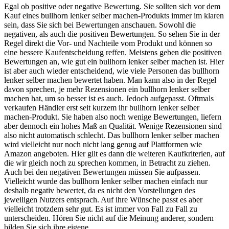
Egal ob positive oder negative Bewertung. Sie sollten sich vor dem
Kauf eines bullhorn lenker selber machen-Produkts immer im klaren
sein, dass Sie sich bei Bewertungen anschauen. Sowohl die
negativen, als auch die positiven Bewertungen. So sehen Sie in der
Regel direkt die Vor- und Nachteile vom Produkt und können so
eine bessere Kaufentscheidung reffen. Meistens geben die positiven
Bewertungen an, wie gut ein bullhorn lenker selber machen ist. Hier
ist aber auch wieder entscheidend, wie viele Personen das bullhorn
lenker selber machen bewertet haben. Man kann also in der Regel
davon sprechen, je mehr Rezensionen ein bullhorn lenker selber
machen hat, um so besser ist es auch. Jedoch aufgepasst. Oftmals
verkaufen Händler erst seit kurzem ihr bullhorn lenker selber
machen-Produkt. Sie haben also noch wenige Bewertungen, liefern
aber dennoch ein hohes Maß an Qualität. Wenige Rezensionen sind
also nicht automatisch schlecht. Das bullhorn lenker selber machen
wird vielleicht nur noch nicht lang genug auf Plattformen wie
Amazon angeboten. Hier gilt es dann die weiteren Kaufkriterien, auf
die wir gleich noch zu sprechen kommen, in Betracht zu ziehen.
Auch bei den negativen Bewertungen müssen Sie aufpassen.
Vielleicht wurde das bullhorn lenker selber machen einfach nur
deshalb negativ bewertet, da es nicht den Vorstellungen des
jeweiligen Nutzers entsprach. Auf ihre Wünsche passt es aber
vielleicht trotzdem sehr gut. Es ist immer von Fall zu Fall zu
unterscheiden. Hören Sie nicht auf die Meinung anderer, sondern
bilden Sie sich ihre eigene.