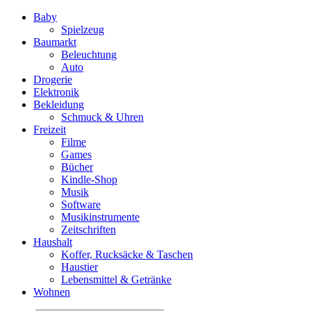
Baby
Spielzeug
Baumarkt
Beleuchtung
Auto
Drogerie
Elektronik
Bekleidung
Schmuck & Uhren
Freizeit
Filme
Games
Bücher
Kindle-Shop
Musik
Software
Musikinstrumente
Zeitschriften
Haushalt
Koffer, Rucksäcke & Taschen
Haustier
Lebensmittel & Getränke
Wohnen