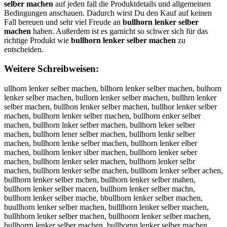
selber machen
auf jeden fall die Produktdetails und allgemeinen
Bedingungen anschauen. Dadurch wirst Du den Kauf auf keinen
Fall bereuen und sehr viel Freude an
bullhorn lenker selber
machen
haben. Außerdem ist es garnicht so schwer sich für das
richtige Produkt wie
bullhorn lenker selber machen
zu
entscheiden.
Weitere Schreibweisen:
ullhorn lenker selber machen, bllhorn lenker selber machen, bulhorn lenker selber machen, bullorn lenker selber machen, bullhrn lenker selber machen, bullhon lenker selber machen, bullhor lenker selber machen, bullhorn lenker selber machen, bullhorn enker selber machen, bullhorn lnker selber machen, bullhorn leker selber machen, bullhorn lener selber machen, bullhorn lenkr selber machen, bullhorn lenke selber machen, bullhorn lenker elber machen, bullhorn lenker slber machen, bullhorn lenker seber machen, bullhorn lenker seler machen, bullhorn lenker selbr machen, bullhorn lenker selbe machen, bullhorn lenker selber achen, bullhorn lenker selber mchen, bullhorn lenker selber mahen, bullhorn lenker selber macen, bullhorn lenker selber machn, bullhorn lenker selber mache, bbullhorn lenker selber machen, buullhorn lenker selber machen, bulllhorn lenker selber machen, bullhhorn lenker selber machen, bullhoorn lenker selber machen, bullhorrn lenker selber machen, bullhornn lenker selber machen, bullhorn llenker selber machen, bullhorn leenker selber machen, bullhorn lennker selber machen, bullhorn lenkker selber machen, bullhorn lenkeer selber machen, bullhorn lenkerr selber machen, bullhorn lenker sselber machen, bullhorn lenker seelber machen, bullhorn lenker sellber machen, bullhorn lenker selbber machen, bullhorn lenker selbeer machen, bullhorn lenker selberr machen, bullhorn lenker selber mmachen, bullhorn lenker selber maachen, bullhorn lenker selber macchen, bullhorn lenker selber machhen, bullhorn lenker selber macheen, bullhorn lenker selber machenn, ubllhorn lenker selber machen, blulhorn lenker selber machen, bulhlorn lenker selber machen, bullohrn lenker selber machen, bullhron lenker selber machen, bullhonr lenker selber machen, bullhor nlenker selber machen, bullhornl enker selber machen, bullhorn elnker selber machen, bullhorn lneker selber machen, bullhorn lekner selber machen, bullhorn lenekr selber machen, bullhorn lenkre selber machen, bullhorn lenke rselber machen, bullhorn lenkers elber machen, bullhorn lenker eslber machen, bullhorn lenker sleber machen, bullhorn lenker sebler machen, bullhorn lenker selebr machen, bullhorn lenker selbre machen, bullhorn lenker selbe rmachen, bullhorn lenker selberm achen, bullhorn lenker selber amchen, bullhorn lenker selber mcahen, bullhorn lenker selber mahcen, bullhorn lenker selber macehn, bullhorn lenker selber machne, bullhornlenker selber machen, bullhorn lenkerselber machen, bullhorn lenker selbermachen, ullhorn lenker selber machen, vullhorn lenker selber machen, fullhorn lenker selber machen, gullhorn lenker selber machen, hullhorn lenker selber machen, nullhorn lenker selber machen, byllhorn lenker selber machen, bhllhorn lenker selber machen, bjllhorn lenker selber machen, bkllhorn lenker selber machen, billhorn lenker selber machen, b7llhorn lenker selber machen, b8llhorn lenker selber machen, buplhorn lenker selber machen, buolhorn lenker selber machen, builhorn lenker selber machen, buklhorn lenker selber machen, bumlhorn lenker selber machen, bulphorn lenker selber machen, bulohorn lenker selber machen, bulihorn lenker selber machen, bulkhorn lenker selber machen, bulmhorn lenker selber machen, bullborn lenker selber machen, bullgorn lenker selber machen, bulltorn lenker selber machen, bullyorn lenker selber machen, bulluorn lenker selber machen, bulljorn lenker selber machen, bullmorn lenker selber machen, bullnorn lenker selber machen, bullhirn lenker selber machen, bullhkrn lenker selber machen, bullhlrn lenker selber machen, bullhprn lenker selber machen, bullh9rn lenker selber machen, bullh0rn lenker selber machen, bullhoen lenker selber machen, bullhodn lenker selber machen, bullhofn lenker selber machen, bullhogn lenker selber machen, bullhotn lenker selber machen, bullho4n lenker selber machen, bullho5n lenker selber machen, bullhor lenker selber machen, bullhorb lenker selber machen, bullhorg lenker selber machen, bullhorh lenker selber machen, bullhorj lenker selber machen, bullhorm lenker selber machen, bullhorn penker selber machen, bullhorn oenker selber machen, bullhorn ienker selber machen, bullhorn kenker selber machen, bullhorn menker selber machen, bullhorn lwnker selber machen, bullhorn lsnker selber machen, bullhorn ldnker selber machen, bullhorn lfnker selber machen, bullhorn lrnker selber machen, bullhorn l3nker selber machen, bullhorn l4nker selber machen, bullhorn le ker selber machen, bullhorn lebker selber machen, bullhorn legker selber machen, bullhorn lehker selber machen, bullhorn lejker selber machen, bullhorn lemker selber machen, bullhorn lenuer selber machen, bullhorn lenjer selber machen, bullhorn lenmer selber machen, bullhorn lenler selber machen, bullhorn lenoer selber machen, bullhorn lenkwr selber machen, bullhorn lenksr selber machen, bullhorn lenkdr selber machen, bullhorn lenkfr selber machen, bullhorn lenkrr selber machen, bullhorn lenk3r selber machen, bullhorn lenk4r selber machen, bullhorn lenkee selber machen, bullhorn lenked selber machen, bullhorn lenkef selber machen, bullhorn lenkeg selber machen, bullhorn lenket selber machen, bullhorn lenke4 selber machen, bullhorn lenke5 selber machen, bullhorn lenker qelber machen, bullhorn lenker welber machen, bullhorn lenker eelber machen, bullhorn lenker zelber machen, bullhorn lenker xelber machen, bullhorn lenker celber machen, bullhorn lenker swlber machen, bullhorn lenker sslber machen, bullhorn lenker sdlber machen, bullhorn lenker sflber machen, bullhorn lenker srlber machen, bullhorn lenker s3lber machen, bullhorn lenker s4lber machen, bullhorn lenker sepber machen, bullhorn lenker seober machen, bullhorn lenker seiber machen, bullhorn lenker sekber machen, bullhorn lenker sember machen, bullhorn lenker sel er machen, bullhorn lenker selver machen, bullhorn lenker selfer machen, bullhorn lenker selger machen, bullhorn lenker selher machen, bullhorn lenker selner machen, bullhorn lenker selbwr machen, bullhorn lenker selbsr machen, bullhorn lenker selbdr machen, bullhorn lenker selbfr machen, bullhorn lenker selbrr machen, bullhorn lenker selb3r machen, bullhorn lenker selb4r machen, bullhorn lenker selbee machen, bullhorn lenker selbed machen, bullhorn lenker selbef machen, bullhorn lenker selbeg machen, bullhorn lenker selbet machen, bullhorn lenker selbe4 machen, bullhorn lenker selbe5 machen, bullhorn lenker selber achen, bullhorn lenker selber nachen, bullhorn lenker selber hachen, bullhorn lenker selber jachen, bullhorn lenker selber kachen, bullhorn lenker selber lachen, bullhorn lenker selber mqchen, bullhorn lenker selber mwchen, bullhorn lenker selber mzchen, bullhorn lenker selber mxchen, bullhorn lenker selber ma hen, bullhorn lenker selber maxhen, bullhorn lenker selber mashen, bullhorn lenker selber madhen, bullhorn lenker selber mafhen, bullhorn lenker selber mavhen, bullhorn lenker selber macben, bullhorn lenker selber macgen, bullhorn lenker selber macten, bullhorn lenker selber macyen, bullhorn lenker selber macuen, bullhorn lenker selber macjen, bullhorn lenker selber macmen, bullhorn lenker selber macnen, bullhorn lenker selber machwn, bullhorn lenker selber machsn, bullhorn lenker selber machdn, bullhorn lenker selber machfn, bullhorn lenker selber machrn, bullhorn lenker selber mach3n, bullhorn lenker selber mach4n, bullhorn lenker selber mache , bullhorn lenker selber macheb, bullhorn lenker selber macheg, bullhorn lenker selber macheh, bullhorn lenker selber machej, bullhorn lenker selber machem, bullhorn lenker selber machen, b ullhorn lenker selber machen, vbullhorn lenker selber machen, bvullhorn lenker selber machen, fbullhorn lenker selber machen, bfullhorn lenker selber machen, gbullhorn lenker selber machen, bgullhorn lenker selber machen, hbullhorn lenker selber machen, bhullhorn lenker selber machen, nbullhorn lenker selber machen, bnullhorn lenker selber machen, byullhorn lenker selber machen, buyllhorn lenker selber machen, buhllhorn lenker selber machen, bjullhorn lenker selber machen, bujllhorn lenker selber machen, bkullhorn lenker selber machen, bukllhorn lenker selber machen, biullhorn lenker selber machen, buillhorn lenker selber machen, b7ullhorn lenker selber machen, bu7llhorn lenker selber machen, b8ullhorn lenker selber machen, bu8llhorn lenker selber machen, bupllhorn lenker selber machen, bulplhorn lenker selber machen, buollhorn lenker selber machen, bulolhorn lenker selber machen, bulilhorn lenker selber machen, bulklhorn lenker selber machen, bumllhorn lenker selber machen, bulmlhorn lenker selber machen, bullphorn lenker selber machen, bullohorn lenker selber machen, bullihorn lenker selber machen, bullkhorn lenker selber machen, bullmhorn lenker selber machen, bullbhorn lenker selber machen, bullhborn lenker selber machen, bullghorn lenker selber machen, bullhgorn lenker selber machen, bullthorn lenker selber machen, bullhtorn lenker selber machen, bullyhorn lenker selber machen, bullhyorn lenker selber machen, bulluhorn lenker selber machen, bullhuorn lenker selber machen, bulljhorn lenker selber machen, bullhjorn lenker selber machen, bullhmorn lenker selber machen, bullnhorn lenker selber machen, bullhnorn lenker selber machen, bullhiorn lenker selber machen, bullhoirn lenker selber machen, bullhkorn lenker selber machen, bullhokrn lenker selber machen, bullhlorn lenker selber machen, bullholrn lenker selber machen, bullhporn lenker selber machen, bullhoprn lenker selber machen, bullh9orn lenker selber machen, bullho9rn lenker selber machen, bullh0orn lenker selber machen, bullho0rn lenker selber machen, bullhoern lenker selber machen, bullhoren lenker selber machen, bullhodrn lenker selber machen, bullhordn lenker selber machen, bullhofrn lenker selber machen, bullhorfn lenker selber machen, bullhogrn lenker selber machen, bullhorgn lenker selber machen, bullhotrn lenker selber machen, bullhortn lenker selber machen, bullho4rn lenker selber machen, bullhor4n lenker selber machen, bullh