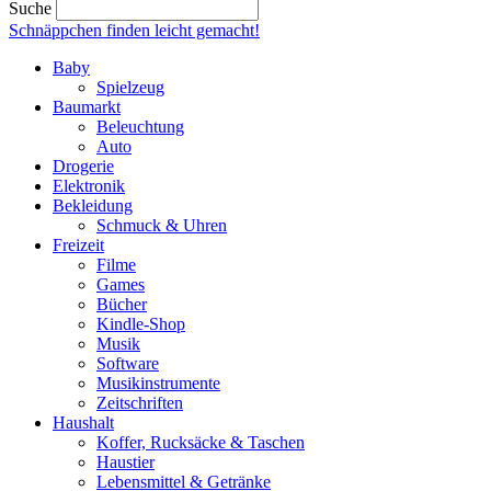
Suche
Schnäppchen finden
leicht gemacht!
Baby
Spielzeug
Baumarkt
Beleuchtung
Auto
Drogerie
Elektronik
Bekleidung
Schmuck & Uhren
Freizeit
Filme
Games
Bücher
Kindle-Shop
Musik
Software
Musikinstrumente
Zeitschriften
Haushalt
Koffer, Rucksäcke & Taschen
Haustier
Lebensmittel & Getränke