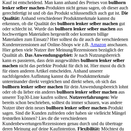
Kauf ist entscheidend. Man kann anhand des Preises von
bullhorn
lenker selber machen
-Produkten nicht genau sagen, ob dieser auch
gerechtfertigt ist und ob das Produkt schlussendlich auch gut ist.
Die
Qualität:
Anhand verschiedener Produktmerkmale kannst du
erkennen, ob die Qualität des
bullhorn lenker selber machen
gut
oder schlecht ist. Wurde das
bullhorn lenker selber machen
aus
hochwertigen Materialien hergestellt oder kommen billige
Materialien zum Einsatz? Hier solltest du dir auch die verschiedenen
Kundenrezensionen auf Online-Shops wie z.B.
Amazon
anschauen.
Hier geben viele Nutzer ihre Meinung/Rezensionen bezüglich der
Qualität ab.
Das Anwendungsgebiet:
Je nach Nutzungsbereich
kann es passieren, dass dein ausgewähltes
bullhorn lenker selber
machen
nicht das perfekte Produkt für dich ist. Hier musst du dich
für einen anderen Artikel entscheiden. Anhand unserer
nachfolgenden Auflistung kannst du die Produktmerkmale
untereinander direkt vergleichen und direkt sehen, ob sich das
bullhorn lenker selber machen
für dein Anwendungsbereich lohnt
oder ob du lieber ein anderes
bullhorn lenker selber machen
aus
unserer Top30-Liste kaufen solltest.
Nutzererfahrungen:
Wie
bereits schon beschrieben, solltest du immer schauen, was andere
Nutzer über dein neues
bullhorn lenker selber machen
-Produkt
sagen. Sind die Kunden zufrieden oder haben sie vielleicht Mängel
feststellen können? Lies dir die verschiedenen
Kundenbewertungen/Rezensionen genau durch und du übertrage
deren Meinung auf deine Kaufintention.
Flexibilität:
Möchtest du