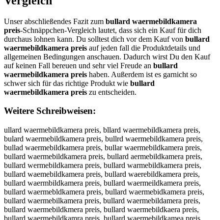
Vergleich
Unser abschließendes Fazit zum
bullard waermebildkamera
preis
-Schnäppchen-Vergleich lautet, dass sich ein Kauf für dich
durchaus lohnen kann. Du solltest dich vor dem Kauf von
bullard
waermebildkamera preis
auf jeden fall die Produktdetails und
allgemeinen Bedingungen anschauen. Dadurch wirst Du den Kauf
auf keinen Fall bereuen und sehr viel Freude an
bullard
waermebildkamera preis
haben. Außerdem ist es garnicht so
schwer sich für das richtige Produkt wie
bullard
waermebildkamera preis
zu entscheiden.
Weitere Schreibweisen:
ullard waermebildkamera preis, bllard waermebildkamera preis, bulard waermebildkamera preis, bullrd waermebildkamera preis, bullad waermebildkamera preis, bullar waermebildkamera preis, bullard waermebildkamera preis, bullard aermebildkamera preis, bullard wermebildkamera preis, bullard warmebildkamera preis, bullard waemebildkamera preis, bullard waerebildkamera preis, bullard waermbildkamera preis, bullard waermeildkamera preis, bullard waermebldkamera preis, bullard waermebidkamera preis, bullard waermebilkamera preis, bullard waermebildamera preis, bullard waermebildkmera preis, bullard waermebildkaera preis, bullard waermebildkamra preis, bullard waermebildkamea preis, bullard waermebildkamer preis, bullard waermebildkamera reis, bullard waermebildkamera peis, bullard waermebildkamera pris, bullard waermebildkamera pres, bullard waermebildkamera prei, bbullard waermebildkamera preis, buullard waermebildkamera preis, bulllard waermebildkamera preis, bullaard waermebildkamera preis, bullarrd waermebildkamera preis, bullardd waermebildkamera preis, bullard wwaermebildkamera preis, bullard waaermebildkamera preis, bullard waeermebildkamera preis, bullard waerrmebildkamera preis, bullard waermmebildkamera preis, bullard waermeebildkamera preis, bullard waermebbildkamera preis, bullard waermebiildkamera preis, bullard waermebilldkamera preis, bullard waermebilddkamera preis, bullard waermebildkkamera preis, bullard waermebildkaamera preis, bullard waermebildkammera preis, bullard waermebildkameera preis, bullard waermebildkamerra preis, bullard waermebildkameraa preis, bullard waermebildkamera ppreis, bullard waermebildkamera prreis, bullard waermebildkamera preeis, bullard waermebildkamera preiis, bullard waermebildkamera preiss, ubllard waermebildkamera preis, blulard waermebildkamera preis, bulalrd waermebildkamera preis, bullrad waermebildkamera preis, bulladr waermebildkamera preis, bullar dwaermebildkamera preis, bullardw aermebildkamera preis, bullard awermebildkamera preis, bullard wearmebildkamera preis, bullard waremebildkamera preis, bullard waemrebildkamera preis, bullard waerembildkamera preis, bullard waermbeildkamera preis, bullard waermeibldkamera preis, bullard waermeblidkamera preis, bullard waermebidlkamera preis, bullard waermebilkdamera preis, bullard waermebildakmera preis, bullard waermebildkmaera preis, bullard waermebildkaemra preis, bullard waermebildkamrea preis, bullard waermebildkamear preis, bullard waermebildkamer apreis, bullard waermebildkamerap reis, bullard waermebildkamera rpeis, bullard waermebildkamera peris, bullard waermebildkamera pries, bullard waermebildkamera presi, bullardwaermebildkamera preis, bullard waermebildkamerapreis, ullard waermebildkamera preis, vullard waermebildkamera preis, fullard waermebildkamera preis, gullard waermebildkamera preis, hullard waermebildkamera preis, nullard waermebildkamera preis, byllard waermebildkamera preis, bhllard waermebildkamera preis, bjllard waermebildkamera preis, bkllard waermebildkamera preis, billard waermebildkamera preis, b7llard waermebildkamera preis, b8llard waermebildkamera preis, buplard waermebildkamera preis, buolard waermebildkamera preis, builard waermebildkamera preis, buklard waermebildkamera preis, bumlard waermebildkamera preis, bulpard waermebildkamera preis, buloard waermebildkamera preis, buliard waermebildkamera preis, bulkard waermebildkamera preis, bulmard waermebildkamera preis, bullqrd waermebildkamera preis, bullwrd waermebildkamera preis, bullzrd waermebildkamera preis, bullxrd waermebildkamera preis, bullaed waermebildkamera preis, bulladd waermebildkamera preis, bullafd waermebildkamera preis, bullagd waermebildkamera preis, bullatd waermebildkamera preis, bulla4d waermebildkamera preis, bulla5d waermebildkamera preis, bullarx waermebildkamera preis, bullars waermebildkamera preis, bullarw waermebildkamera preis, bullare waermebildkamera preis, bullarr waermebildkamera preis, bullarf waermebildkamera preis, bullarv waermebildkamera preis, bullarc waermebildkamera preis, bullard qaermebildkamera preis, bullard aaermebildkamera preis, bullard saermebildkamera preis, bullard daermebildkamera preis, bullard eaermebildkamera preis, bullard 1aermebildkamera preis, bullard 2aermebildkamera preis, bullard wqermebildkamera preis, bullard wwermebildkamera preis, bullard wzermebildkamera preis, bullard wxermebildkamera preis, bullard wawrmebildkamera preis, bullard wasrmebildkamera preis, bullard wadrmebildkamera preis, bullard wafrmebildkamera preis, bullard warrmebildkamera preis, bullard wa3rmebildkamera preis, bullard wa4rmebildkamera preis, bullard waeemebildkamera preis, bullard waedmebildkamera preis, bullard waefmebildkamera preis, bullard waegmebildkamera preis, bullard waetmebildkamera preis, bullard wae4mebildkamera preis, bullard wae5mebildkamera preis, bullard waer ebildkamera preis, bullard waernebildkamera preis, bullard waerhebildkamera preis, bullard waerjebildkamera preis, bullard waerkebildkamera preis, bullard waerlebildkamera preis, bullard waermwbildkamera preis, bullard waermsbildkamera preis, bullard waermdbildkamera preis, bullard waermfbildkamera preis, bullard waermrbildkamera preis, bullard waerm3bildkamera preis, bullard waerm4bildkamera preis, bullard waerme ildkamera preis, bullard waermevildkamera preis, bullard waermefildkamera preis, bullard waermegildkamera preis, bullard waermehildkamera preis, bullard waermenildkamera preis, bullard waermebuldkamera preis, bullard waermebjldkamera preis, bullard waermebkldkamera preis, bullard waermeblldkamera preis, bullard waermeboldkamera preis, bullard waermeb8ldkamera preis, bullard waermeb9ldkamera preis, bullard waermebipdkamera preis, bullard waermebiodkamera preis, bullard waermebiidkamera preis, bullard waermebikdkamera preis, bullard waermebimdkamera preis, bullard waermebilxkamera preis, bullard waermebilskamera preis, bullard waermebilwkamera preis, bullard waermebilekamera preis, bullard waermebilrkamera preis, bullard waermebilfkamera preis, bullard waermebilvkamera preis, bullard waermebilckamera preis, bullard waermebilduamera preis, bullard waermebildjamera preis, bullard waermebildmamera preis, bullard waermebildlamera preis, bullard waermebildoamera preis, bullard waermebildkqmera preis, bullard waermebildkwmera preis, bullard waermebildkzmera preis, bullard waermebildkxmera preis, bullard waermebildka era preis, bullard waermebildkanera preis, bullard waermebildkahera preis, bullard waermebildkajera preis, bullard waermebildkakera preis, bullard waermebildkalera preis, bullard waermebildkamwra preis, bullard waermebildkamsra preis, bullard waermebildkamdra preis, bullard waermebildkamfra preis, bullard waermebildkamrra preis, bullard waermebildkam3ra preis, bullard waermebildkam4ra preis, bullard waermebildkameea preis, bullard waermebildkameda preis, bullard waermebildkamefa preis, bullard waermebildkamega preis, bullard waermebildkameta preis, bullard waermebildkame4a preis, bullard waermebildkame5a preis, bullard waermebildkamerq preis, bullard waermebildkamerw preis, bullard waermebildkamerz preis, bullard waermebildkamerx preis, bullard waermebildkamera oreis, bullard waermebildkamera lreis, bullard waermebildkamera öreis, bullard waermebildkamera üreis, bullard waermebildkamera 0reis, bullard waermebildkamera ßreis, bullard waermebildkamera peeis, bullard waermebildkamera pdeis, bullard waermebildkamera pfeis, bullard waermebildkamera pgeis, bullard waermebildkamera pteis, bullard waermebildkamera p4eis, bullard waermebildkamera p5eis, bullard waermebildkamera prwis, bullard waermebildkamera prsis, bullard waermebildkamera prdis, bullard waermebildkamera prfis, bullard waermebildkamera prris, bullard waermebildkamera pr3is, bullard waermebildkamera pr4is, bullard waermebildkamera preus, bullard waermebildkamera prejs, bullard waermebildkamera preks, bullard waermebildkamera prels, bullard waermebildkamera preos, bullard waermebildkamera pre8s, bullard waermebildkamera pre9s, bullard waermebildkamera preiq, bullard waermebildkamera preiw, bullard waermebildkamera preie, bullard waermebildkamera preiz, bullard waermebildkamera preix, bullard waermebildkamera preic, bullard waermebildkamera preis, b ullard waermebildkamera preis, vbullard waermebildkamera preis, bvullard waermebildkamera preis, fbullard waermebildkamera preis, bfullard waermebildkamera preis, gbullard waermebildkamera preis, bgullard waermebildkamera preis, hbullard waermebildkamera preis, bhullard waermebildkamera preis, nbullard waermebildkamera preis, bnullard waermebildkamera preis, byullard waermebildkamera preis, buyllard waermebildkamera preis, buhllard waermebildkamera preis, bjullard waermebildkamera preis, bujllard waermebildkamera preis, bkullard waermebildkamera preis, bukllard waermebildkamera preis, biullard waermebildkamera preis, buillard waermebildkamera preis, b7ullard waermebildkamera preis, bu7llard waermebildkamera preis, b8ullard waermebildkamera preis, bu8llard waermebildkamera preis, bupllard waermebildkamera preis, bulplard waermebildkamera preis, buollard waermebildkamera preis, bulolard waermebildkamera preis, bulilard waermebildkamera preis, bulklard waermebildkamera preis, bumllard waermebildkamera preis, bulmlard waermebildkamera preis, bullpard waermebildkamera preis, bulloard waermebildkamera preis, bulliard waermebildkamera preis, bullkard waermebildkamera preis, bullmard waermebildkamera preis, bullqard waermebildkamera preis, bullaqrd waermebildkamera preis, bullward waermebildkamera preis, bullawrd waermebildkamera preis, bullzard waermebildkamera preis, bullazrd waermebildkamera preis, bullxard waermebildkamera preis, bullaxrd waermebildkamera preis, bullaerd waermebildkamera preis, bullared waermebildkamera preis, bulladrd waermebildkamera preis, bullafrd waermebildkamera preis, bullarfd waermebildkamera preis, bullagrd waermebildkamera preis, bullargd waermebildkamera preis, bullatrd waermebildkamera pr