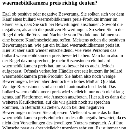
waermebildkamera preis richtig deuten?
Egal ob positive oder negative Bewertung. Sie sollten sich vor dem
Kauf eines bullard waermebildkamera preis-Produkts immer im
klaren sein, dass Sie sich bei Bewertungen anschauen. Sowohl die
negativen, als auch die positiven Bewertungen. So sehen Sie in der
Regel direkt die Vor- und Nachteile vom Produkt und können so
eine bessere Kaufentscheidung reffen. Meistens geben die positiven
Bewertungen an, wie gut ein bullard waermebildkamera preis ist.
Hier ist aber auch wieder entscheidend, wie viele Personen das
bullard waermebildkamera preis bewertet haben. Man kann also in
der Regel davon sprechen, je mehr Rezensionen ein bullard
waermebildkamera preis hat, um so besser ist es auch. Jedoch
aufgepasst. Oftmals verkaufen Händler erst seit kurzem ihr bullard
waermebildkamera preis-Produkt. Sie haben also noch wenige
Bewertungen, liefern aber dennoch ein hohes Maß an Qualität.
Wenige Rezensionen sind also nicht automatisch schlecht. Das
bullard waermebildkamera preis wird vielleicht nur noch nicht lang
genug auf Plattformen wie Amazon angeboten. Hier gilt es dann die
weiteren Kaufkriterien, auf die wir gleich noch zu sprechen
kommen, in Betracht zu ziehen. Auch bei den negativen
Bewertungen müssen Sie aufpassen. Vielleicht wurde das bullard
waermebildkamera preis einfach nur deshalb negativ bewertet, da es
nicht den Vorstellungen des jeweiligen Nutzers entsprach. Auf ihre
Wünsche passt es aber vielleicht trotzdem sehr gut. Es ist immer von