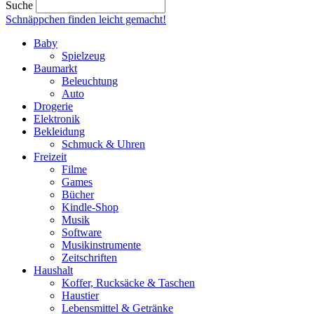
Suche
Schnäppchen finden
leicht gemacht!
Baby
Spielzeug
Baumarkt
Beleuchtung
Auto
Drogerie
Elektronik
Bekleidung
Schmuck & Uhren
Freizeit
Filme
Games
Bücher
Kindle-Shop
Musik
Software
Musikinstrumente
Zeitschriften
Haushalt
Koffer, Rucksäcke & Taschen
Haustier
Lebensmittel & Getränke