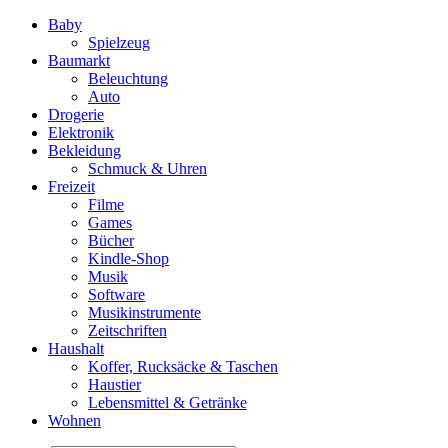
Baby
Spielzeug
Baumarkt
Beleuchtung
Auto
Drogerie
Elektronik
Bekleidung
Schmuck & Uhren
Freizeit
Filme
Games
Bücher
Kindle-Shop
Musik
Software
Musikinstrumente
Zeitschriften
Haushalt
Koffer, Rucksäcke & Taschen
Haustier
Lebensmittel & Getränke
Wohnen