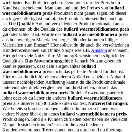
wichtigsten Kaufkriterien geben. Denn nicht nur der Preis beim
Kauf ist entscheidend. Man kann anhand des Preises von
bullard
waermebildkamera preis
-Produkten nicht genau sagen, ob dieser
auch gerechtfertigt ist und ob das Produkt schlussendlich auch gut
ist.
Die Qualität:
Anhand verschiedener Produktmerkmale kannst
du erkennen, ob die Qualität des
bullard waermebildkamera preis
gut oder schlecht ist. Wurde das
bullard waermebildkamera preis
aus hochwertigen Materialien hergestellt oder kommen billige
Materialien zum Einsatz? Hier solltest du dir auch die verschiedenen
Kundenrezensionen auf Online-Shops wie z.B.
Amazon
anschauen.
Hier geben viele Nutzer ihre Meinung/Rezensionen bezüglich der
Qualität ab.
Das Anwendungsgebiet:
Je nach Nutzungsbereich
kann es passieren, dass dein ausgewähltes
bullard
waermebildkamera preis
nicht das perfekte Produkt für dich ist.
Hier musst du dich für einen anderen Artikel entscheiden. Anhand
unserer nachfolgenden Auflistung kannst du die Produktmerkmale
untereinander direkt vergleichen und direkt sehen, ob sich das
bullard waermebildkamera preis
für dein Anwendungsbereich
lohnt oder ob du lieber ein anderes
bullard waermebildkamera
preis
aus unserer Top30-Liste kaufen solltest.
Nutzererfahrungen:
Wie bereits schon beschrieben, solltest du immer schauen, was
andere Nutzer über dein neues
bullard waermebildkamera preis
-
Produkt sagen. Sind die Kunden zufrieden oder haben sie vielleicht
Mängel feststellen können? Lies dir die verschiedenen
Kundenbewertungen/Rezensionen genau durch und du übertrage