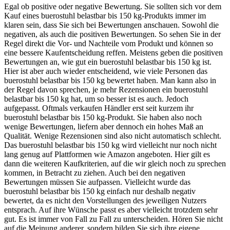
Egal ob positive oder negative Bewertung. Sie sollten sich vor dem
Kauf eines buerostuhl belastbar bis 150 kg-Produkts immer im
klaren sein, dass Sie sich bei Bewertungen anschauen. Sowohl die
negativen, als auch die positiven Bewertungen. So sehen Sie in der
Regel direkt die Vor- und Nachteile vom Produkt und können so
eine bessere Kaufentscheidung reffen. Meistens geben die positiven
Bewertungen an, wie gut ein buerostuhl belastbar bis 150 kg ist.
Hier ist aber auch wieder entscheidend, wie viele Personen das
buerostuhl belastbar bis 150 kg bewertet haben. Man kann also in
der Regel davon sprechen, je mehr Rezensionen ein buerostuhl
belastbar bis 150 kg hat, um so besser ist es auch. Jedoch
aufgepasst. Oftmals verkaufen Händler erst seit kurzem ihr
buerostuhl belastbar bis 150 kg-Produkt. Sie haben also noch
wenige Bewertungen, liefern aber dennoch ein hohes Maß an
Qualität. Wenige Rezensionen sind also nicht automatisch schlecht.
Das buerostuhl belastbar bis 150 kg wird vielleicht nur noch nicht
lang genug auf Plattformen wie Amazon angeboten. Hier gilt es
dann die weiteren Kaufkriterien, auf die wir gleich noch zu sprechen
kommen, in Betracht zu ziehen. Auch bei den negativen
Bewertungen müssen Sie aufpassen. Vielleicht wurde das
buerostuhl belastbar bis 150 kg einfach nur deshalb negativ
bewertet, da es nicht den Vorstellungen des jeweiligen Nutzers
entsprach. Auf ihre Wünsche passt es aber vielleicht trotzdem sehr
gut. Es ist immer von Fall zu Fall zu unterscheiden. Hören Sie nicht
auf die Meinung anderer, sondern bilden Sie sich ihre eigene.