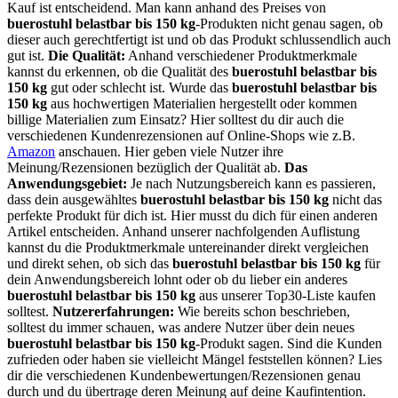
Kauf ist entscheidend. Man kann anhand des Preises von
buerostuhl belastbar bis 150 kg
-Produkten nicht genau sagen, ob
dieser auch gerechtfertigt ist und ob das Produkt schlussendlich auch
gut ist.
Die Qualität:
Anhand verschiedener Produktmerkmale
kannst du erkennen, ob die Qualität des
buerostuhl belastbar bis
150 kg
gut oder schlecht ist. Wurde das
buerostuhl belastbar bis
150 kg
aus hochwertigen Materialien hergestellt oder kommen
billige Materialien zum Einsatz? Hier solltest du dir auch die
verschiedenen Kundenrezensionen auf Online-Shops wie z.B.
Amazon
anschauen. Hier geben viele Nutzer ihre
Meinung/Rezensionen bezüglich der Qualität ab.
Das
Anwendungsgebiet:
Je nach Nutzungsbereich kann es passieren,
dass dein ausgewähltes
buerostuhl belastbar bis 150 kg
nicht das
perfekte Produkt für dich ist. Hier musst du dich für einen anderen
Artikel entscheiden. Anhand unserer nachfolgenden Auflistung
kannst du die Produktmerkmale untereinander direkt vergleichen
und direkt sehen, ob sich das
buerostuhl belastbar bis 150 kg
für
dein Anwendungsbereich lohnt oder ob du lieber ein anderes
buerostuhl belastbar bis 150 kg
aus unserer Top30-Liste kaufen
solltest.
Nutzererfahrungen:
Wie bereits schon beschrieben,
solltest du immer schauen, was andere Nutzer über dein neues
buerostuhl belastbar bis 150 kg
-Produkt sagen. Sind die Kunden
zufrieden oder haben sie vielleicht Mängel feststellen können? Lies
dir die verschiedenen Kundenbewertungen/Rezensionen genau
durch und du übertrage deren Meinung auf deine Kaufintention.