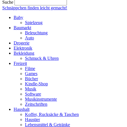
Suche
Schnäppchen finden
leicht gemacht!
Baby
Spielzeug
Baumarkt
Beleuchtung
Auto
Drogerie
Elektronik
Bekleidung
Schmuck & Uhren
Freizeit
Filme
Games
Bücher
Kindle-Shop
Musik
Software
Musikinstrumente
Zeitschriften
Haushalt
Koffer, Rucksäcke & Taschen
Haustier
Lebensmittel & Getränke