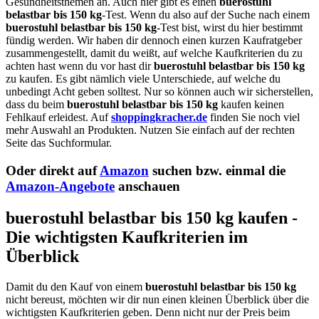
Gesundheitsthemen an. Auch hier gibt es einen
buerostuhl
belastbar bis 150 kg
-Test. Wenn du also auf der Suche nach einem
buerostuhl belastbar bis 150 kg
-Test bist, wirst du hier bestimmt
fündig werden. Wir haben dir dennoch einen kurzen Kaufratgeber
zusammengestellt, damit du weißt, auf welche Kaufkriterien du zu
achten hast wenn du vor hast dir
buerostuhl belastbar bis 150 kg
zu kaufen. Es gibt nämlich viele Unterschiede, auf welche du
unbedingt Acht geben solltest. Nur so können auch wir sicherstellen,
dass du beim
buerostuhl belastbar bis 150 kg
kaufen keinen
Fehlkauf erleidest. Auf
shoppingkracher.de
finden Sie noch viel
mehr Auswahl an Produkten. Nutzen Sie einfach auf der rechten
Seite das Suchformular.
Oder direkt auf
Amazon
suchen bzw. einmal die
Amazon-Angebote
anschauen
buerostuhl belastbar bis 150 kg kaufen -
Die wichtigsten Kaufkriterien im
Überblick
Damit du den Kauf von einem
buerostuhl belastbar bis 150 kg
nicht bereust, möchten wir dir nun einen kleinen Überblick über die
wichtigsten Kaufkriterien geben. Denn nicht nur der Preis beim