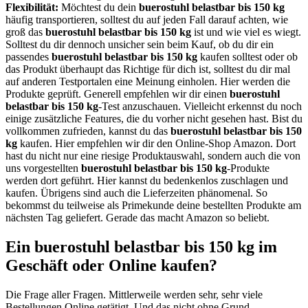
Flexibilität:
Möchtest du dein
buerostuhl belastbar bis 150 kg
häufig transportieren, solltest du auf jeden Fall darauf achten, wie
groß das
buerostuhl belastbar bis 150 kg
ist und wie viel es wiegt.
Solltest du dir dennoch unsicher sein beim Kauf, ob du dir ein
passendes
buerostuhl belastbar bis 150 kg
kaufen solltest oder ob
das Produkt überhaupt das Richtige für dich ist, solltest du dir mal
auf anderen Testportalen eine Meinung einholen. Hier werden die
Produkte geprüft. Generell empfehlen wir dir einen
buerostuhl
belastbar bis 150 kg
-Test anzuschauen. Vielleicht erkennst du noch
einige zusätzliche Features, die du vorher nicht gesehen hast. Bist du
vollkommen zufrieden, kannst du das
buerostuhl belastbar bis 150
kg
kaufen. Hier empfehlen wir dir den Online-Shop Amazon. Dort
hast du nicht nur eine riesige Produktauswahl, sondern auch die von
uns vorgestellten
buerostuhl belastbar bis 150 kg
-Produkte
werden dort geführt. Hier kannst du bedenkenlos zuschlagen und
kaufen. Übrigens sind auch die Lieferzeiten phänomenal. So
bekommst du teilweise als Primekunde deine bestellten Produkte am
nächsten Tag geliefert. Gerade das macht Amazon so beliebt.
Ein buerostuhl belastbar bis 150 kg im
Geschäft oder Online kaufen?
Die Frage aller Fragen. Mittlerweile werden sehr, sehr viele
Bestellungen Online getätigt. Und das nicht ohne Grund.