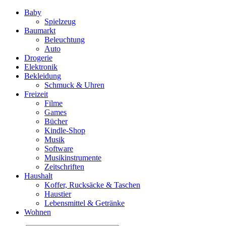
Baby
Spielzeug
Baumarkt
Beleuchtung
Auto
Drogerie
Elektronik
Bekleidung
Schmuck & Uhren
Freizeit
Filme
Games
Bücher
Kindle-Shop
Musik
Software
Musikinstrumente
Zeitschriften
Haushalt
Koffer, Rucksäcke & Taschen
Haustier
Lebensmittel & Getränke
Wohnen