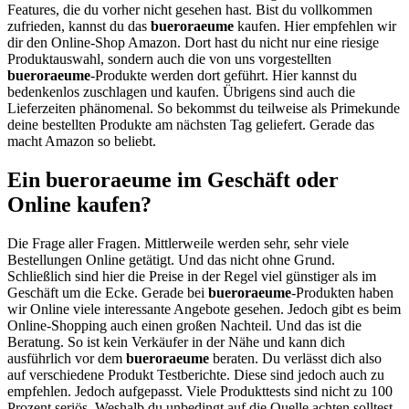
Features, die du vorher nicht gesehen hast. Bist du vollkommen
zufrieden, kannst du das
bueroraeume
kaufen. Hier empfehlen wir
dir den Online-Shop Amazon. Dort hast du nicht nur eine riesige
Produktauswahl, sondern auch die von uns vorgestellten
bueroraeume
-Produkte werden dort geführt. Hier kannst du
bedenkenlos zuschlagen und kaufen. Übrigens sind auch die
Lieferzeiten phänomenal. So bekommst du teilweise als Primekunde
deine bestellten Produkte am nächsten Tag geliefert. Gerade das
macht Amazon so beliebt.
Ein bueroraeume im Geschäft oder
Online kaufen?
Die Frage aller Fragen. Mittlerweile werden sehr, sehr viele
Bestellungen Online getätigt. Und das nicht ohne Grund.
Schließlich sind hier die Preise in der Regel viel günstiger als im
Geschäft um die Ecke. Gerade bei
bueroraeume
-Produkten haben
wir Online viele interessante Angebote gesehen. Jedoch gibt es beim
Online-Shopping auch einen großen Nachteil. Und das ist die
Beratung. So ist kein Verkäufer in der Nähe und kann dich
ausführlich vor dem
bueroraeume
beraten. Du verlässt dich also
auf verschiedene Produkt Testberichte. Diese sind jedoch auch zu
empfehlen. Jedoch aufgepasst. Viele Produkttests sind nicht zu 100
Prozent seriös. Weshalb du unbedingt auf die Quelle achten solltest.