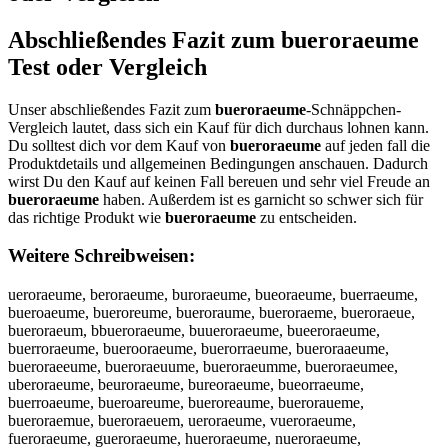
Abschließendes Fazit zum
bueroraeume
Test oder Vergleich
Unser abschließendes Fazit zum
bueroraeume
-Schnäppchen-
Vergleich lautet, dass sich ein Kauf für dich durchaus lohnen kann.
Du solltest dich vor dem Kauf von
bueroraeume
auf jeden fall die
Produktdetails und allgemeinen Bedingungen anschauen. Dadurch
wirst Du den Kauf auf keinen Fall bereuen und sehr viel Freude an
bueroraeume
haben. Außerdem ist es garnicht so schwer sich für
das richtige Produkt wie
bueroraeume
zu entscheiden.
Weitere Schreibweisen:
ueroraeume, beroraeume, buroraeume, bueoraeume, buerraeume,
bueroaeume, bueroreume, bueroraume, bueroraeme, bueroraeue,
bueroraeum, bbueroraeume, buueroraeume, bueeroraeume,
buerroraeume, buerooraeume, buerorraeume, bueroraaeume,
bueroraeeume, bueroraeuume, bueroraeumme, bueroraeumee,
uberoraeume, beuroraeume, bureoraeume, bueorraeume,
buerroaeume, bueroareume, bueroreaume, bueroraueme,
bueroraemue, bueroraeuem, ueroraeume, vueroraeume,
fueroraeume, gueroraeume, hueroraeume, nueroraeume,