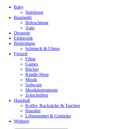
Baby
Spielzeug
Baumarkt
Beleuchtung
Auto
Drogerie
Elektronik
Bekleidung
Schmuck & Uhren
Freizeit
Filme
Games
Bücher
Kindle-Shop
Musik
Software
Musikinstrumente
Zeitschriften
Haushalt
Koffer, Rucksäcke & Taschen
Haustier
Lebensmittel & Getränke
Wohnen