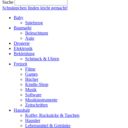
Suche
Schnäppchen finden
leicht gemacht!
Baby
Spielzeug
Baumarkt
Beleuchtung
Auto
Drogerie
Elektronik
Bekleidung
Schmuck & Uhren
Freizeit
Filme
Games
Bücher
Kindle-Shop
Musik
Software
Musikinstrumente
Zeitschriften
Haushalt
Koffer, Rucksäcke & Taschen
Haustier
Lebensmittel & Getränke