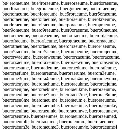
bu4eroraeume, bue4roraeume, buereoraeume, buerdoraeume,
buerforaeume, buegroraeume, buergoraeume, buetroraeume,
buertoraeume, buer4oraeume, bue5roraeume, buer5oraeume,
buerioraeume, bueroiraeume, buerkoraeume, buerokraeume,
buerloraeume, buerolraeume, buerporaeume, bueropraeume,
buer9oraeume, buero9raeume, buer0oraeume, buero0raeume,
bueroeraeume, bueroreaeume, buerodraeume, buerordaeume,
buerofraeume, buerorfaeume, buerograeume, buerorgaeume,
buerotraeume, buerortaeume, buero4raeume, bueror4aeume,
buero5raeume, bueror5aeume, buerorqaeume, bueroraqeume,
buerorwaeume, bueroraweume, buerorzaeume, buerorazeume,
buerorxaeume, bueroraxeume, bueroraewume, bueroraseume,
bueroraesume, bueroradeume, bueroraedume, buerorafeume,
bueroraefume, buerorareume, bueroraerume, buerora3eume,
buerorae3ume, buerora4eume, buerorae4ume, bueroraeyume,
bueroraeuyme, bueroraehume, bueroraeuhme, bueroraejume,
bueroraeujme, bueroraekume, bueroraeukme, bueroraeiume,
bueroraeuime, buerorae7ume, bueroraeu7me, buerorae8ume,
bueroraeu8me, bueroraeu me, bueroraeum e, bueroraeunme,
bueroraeumne, bueroraeumhe, bueroraeumje, bueroraeumke,
bueroraeulme, bueroraeumle, bueroraeumwe, bueroraeumew,
bueroraeumse, bueroraeumes, bueroraeumde, bueroraeumed,
bueroraeumfe, bueroraeumef, bueroraeumre, bueroraeumer,
bueroraeum3e, bueroraeume3, bueroraeum4e, bueroraeume4