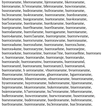
byeroraeume, bheroraeume, bjeroraeume, bkeroraeume,
bieroraeume, b7eroraeume, b8eroraeume, buwroraeume,
busroraeume, budroraeume, bufroraeume, burroraeume,
bu3roraeume, bu4roraeume, bueeoraeume, buedoraeume,
bueforaeume, buegoraeume, buetoraeume, bue4oraeume,
bue5oraeume, bueriraeume, buerkraeume, buerlraeume,
buerpraeume, buer9raeume, buer0raeume, bueroeaeume,
buerodaeume, buerofaeume, buerogaeume, buerotaeume,
buero4aeume, buero5aeume, buerorqeume, buerorweume,
buerorzeume, buerorxeume, buerorawume, buerorasume,
bueroradume, buerorafume, buerorarume, buerora3ume,
buerora4ume, bueroraeyme, bueroraehme, bueroraejme,
bueroraekme, bueroraeime, buerorae7me, buerorae8me, bueroraeu
e, bueroraeune, bueroraeuhe, bueroraeuje, bueroraeuke,
bueroraeule, bueroraeumw, bueroraeums, bueroraeumd,
bueroraeumf, bueroraeumr, bueroraeum3, bueroraeum4,
bueroraeume, b ueroraeume, vbueroraeume, bvueroraeume,
fbueroraeume, bfueroraeume, gbueroraeume, bgueroraeume,
hbueroraeume, bhueroraeume, nbueroraeume, bnueroraeume,
byueroraeume, buyeroraeume, buheroraeume, bjueroraeume,
bujeroraeume, bkueroraeume, bukeroraeume, biueroraeume,
buieroraeume, b7ueroraeume, bu7eroraeume, b8ueroraeume,
bu8eroraeume, buweroraeume, buewroraeume, buseroraeume,
buesroraeume, buderoraeume, buedroraeume, buferoraeume,
buefroraeume, bureroraeume, bu3eroraeume, bue3roraeume,