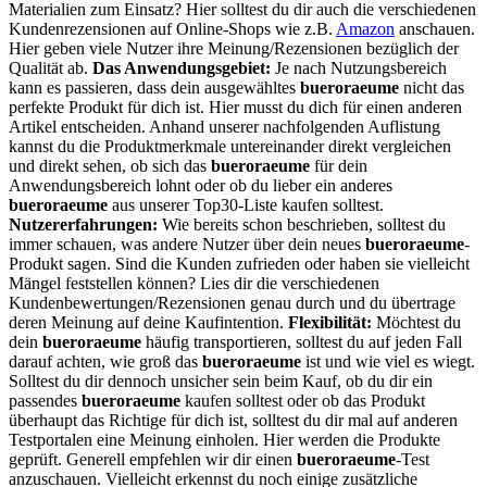
Materialien zum Einsatz? Hier solltest du dir auch die verschiedenen
Kundenrezensionen auf Online-Shops wie z.B.
Amazon
anschauen.
Hier geben viele Nutzer ihre Meinung/Rezensionen bezüglich der
Qualität ab.
Das Anwendungsgebiet:
Je nach Nutzungsbereich
kann es passieren, dass dein ausgewähltes
bueroraeume
nicht das
perfekte Produkt für dich ist. Hier musst du dich für einen anderen
Artikel entscheiden. Anhand unserer nachfolgenden Auflistung
kannst du die Produktmerkmale untereinander direkt vergleichen
und direkt sehen, ob sich das
bueroraeume
für dein
Anwendungsbereich lohnt oder ob du lieber ein anderes
bueroraeume
aus unserer Top30-Liste kaufen solltest.
Nutzererfahrungen:
Wie bereits schon beschrieben, solltest du
immer schauen, was andere Nutzer über dein neues
bueroraeume
-
Produkt sagen. Sind die Kunden zufrieden oder haben sie vielleicht
Mängel feststellen können? Lies dir die verschiedenen
Kundenbewertungen/Rezensionen genau durch und du übertrage
deren Meinung auf deine Kaufintention.
Flexibilität:
Möchtest du
dein
bueroraeume
häufig transportieren, solltest du auf jeden Fall
darauf achten, wie groß das
bueroraeume
ist und wie viel es wiegt.
Solltest du dir dennoch unsicher sein beim Kauf, ob du dir ein
passendes
bueroraeume
kaufen solltest oder ob das Produkt
überhaupt das Richtige für dich ist, solltest du dir mal auf anderen
Testportalen eine Meinung einholen. Hier werden die Produkte
geprüft. Generell empfehlen wir dir einen
bueroraeume
-Test
anzuschauen. Vielleicht erkennst du noch einige zusätzliche