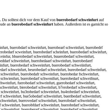
n. Du solltest dich vor dem Kauf von
buerobedarf schweinfurt
auf
reude an
buerobedarf schweinfurt
haben. Außerdem ist es garnicht so
t, buerolbedarf schweinfurt, buerpobedarf schweinfurt, bueropbedarf schweinfurt, buer9obedarf schweinfurt, buero9bedarf schweinfurt, buer0obedarf schweinfurt, buero0bedarf schweinfurt, buero bedarf schweinfurt, buerob edarf schweinfurt, buerovbedarf schweinfurt, buerobvedarf schweinfurt, buerofbedarf schweinfurt, buerobfedarf schweinfurt, buerogbedarf schweinfurt, buerobgedarf schweinfurt, buerohbedarf schweinfurt, buerobhedarf schweinfurt, bueronbedarf schweinfurt, buerobnedarf schweinfurt, buerobwedarf schweinfurt, buerobewdarf schweinfurt, buerobsedarf schweinfurt, buerobesdarf schweinfurt, buerobdedarf schweinfurt, buerobefdarf schweinfurt, buerobredarf schweinfurt, bueroberdarf schweinfurt, buerob3edarf schweinfurt, buerobe3darf schweinfurt, buerob4edarf schweinfurt, buerobe4darf schweinfurt, buerobexdarf schweinfurt, buerobedxarf schweinfurt, buerobedsarf schweinfurt, buerobedwarf schweinfurt, buerobedearf schweinfurt, buerobedrarf schweinfurt, buerobedfarf schweinfurt, buerobevdarf schweinfurt, buerobedvarf schweinfurt, buerobecdarf schweinfurt, buerobedcarf schweinfurt, buerobedqarf schweinfurt, buerobedaqrf schweinfurt, buerobedawrf schweinfurt, buerobedzarf schweinfurt, buerobedazrf schweinfurt, buerobedaxrf schweinfurt, buerobedaerf schweinfurt, buerobedaref schweinfurt, buerobedadrf schweinfurt, buerobedardf schweinfurt, buerobedafrf schweinfurt, buerobedagrf schweinfurt, buerobedargf schweinfurt, buerobedatrf schweinfurt, buerobedartf schweinfurt, buerobeda4rf schweinfurt, buerobedar4f schweinfurt, buerobeda5rf schweinfurt, buerobedar5f schweinfurt, buerobedarcf schweinfurt, buerobedarfc schweinfurt, buerobedarfd schweinfurt, buerobedarfe schweinfurt, buerobedarfr schweinfurt, buerobedarft schweinfurt, buerobedarfg schweinfurt, buerobedarbf schweinfurt, buerobedarfb schweinfurt, buerobedarvf schweinfurt, buerobedarfv schweinfurt, buerobedarf qschweinfurt, buerobedarf sqchweinfurt, buerobedarf wschweinfurt, buerobedarf swchweinfurt, buerobedarf eschweinfurt, buerobedarf sechweinfurt, buerobedarf zschweinfurt, buerobedarf szchweinfurt, buerobedarf xschweinfurt, buerobedarf sxchweinfurt, buerobedarf cschweinfurt, buerobedarf s chweinfurt, buerobedarf sc hweinfurt, buerobedarf scxhweinfurt, buerobedarf scshweinfurt, buerobedarf sdchweinfurt, buerobedarf scdhweinfurt, buerobedarf sfchweinfurt, buerobedarf scfhweinfurt, buerobedarf svchweinfurt, buerobedarf scvhweinfurt, buerobedarf scbhweinfurt, buerobedarf schbweinfurt, buerobedarf scghweinfurt, buerobedarf schgweinfurt, buerobedarf scthweinfurt, buerobedarf schtweinfurt, buerobedarf scyhweinfurt, buerobedarf schyweinfurt, buerobedarf scuhweinfurt, buerobedarf schuweinfurt, buerobedarf scjhweinfurt, buerobedarf schjweinfurt, buerobedarf scmhweinfurt, buerobedarf schmweinfurt, buerobedarf scnhweinfurt, buerobedarf schnweinfurt, buerobedarf schqweinfurt, buerobedarf schwqeinfurt, buerobedarf schaweinfurt, buerobedarf schwaeinfurt, buerobedarf schsweinfurt, buerobedarf schwseinfurt, buerobedarf schdweinfurt, buerobedarf schwdeinfurt, buerobedarf scheweinfurt, buerobedarf sch1weinfurt, buerobedarf schw1einfurt, buerobedarf sch2weinfurt, buerobedarf schw2einfurt, buerobedarf schwewinfurt,