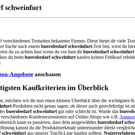
f schweinfurt
uf verschiedenen Testseiten bekannter Firmen. Diese bietet dir viele T
 der Suche nach einem
buerobedarf schweinfurt
-Test bist, wirst du h
rien du zu achten hast wenn du vor hast dir
buerobedarf schweinfurt
 dass du beim
buerobedarf schweinfurt
kaufen keinen Fehlkauf erleid
.
on-Angebote
anschauen
tigsten Kaufkriterien im Überblick
st, möchten wir dir nun einen kleinen Überblick über die wichtigsten K
infurt
-Produkten nicht genau sagen, ob dieser auch gerechtfertigt ist u
des
buerobedarf schweinfurt
gut oder schlecht ist. Wurde das
buerob
die verschiedenen Kundenrezensionen auf Online-Shops wie z.B.
Amazo
bereich kann es passieren, dass dein ausgewähltes
buerobedarf schw
listung kannst du die Produktmerkmale untereinander direkt vergleiche
 schweinfurt
aus unserer Top30-Liste kaufen solltest.
Nutzererfahru