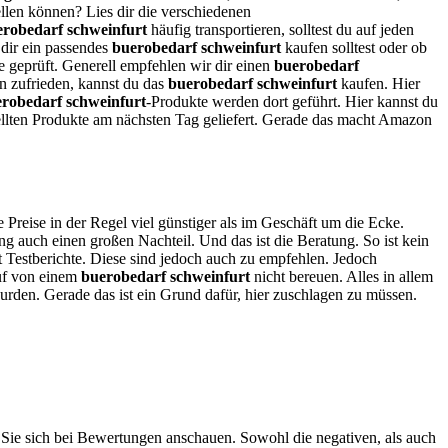
ellen können? Lies dir die verschiedenen
erobedarf schweinfurt
häufig transportieren, solltest du auf jeden
 dir ein passendes
buerobedarf schweinfurt
kaufen solltest oder ob
te geprüft. Generell empfehlen wir dir einen
buerobedarf
en zufrieden, kannst du das
buerobedarf schweinfurt
kaufen. Hier
robedarf schweinfurt
-Produkte werden dort geführt. Hier kannst du
ellten Produkte am nächsten Tag geliefert. Gerade das macht Amazon
e Preise in der Regel viel günstiger als im Geschäft um die Ecke.
g auch einen großen Nachteil. Und das ist die Beratung. So ist kein
t Testberichte. Diese sind jedoch auch zu empfehlen. Jedoch
auf von einem
buerobedarf schweinfurt
nicht bereuen. Alles in allem
wurden. Gerade das ist ein Grund dafür, hier zuschlagen zu müssen.
s Sie sich bei Bewertungen anschauen. Sowohl die negativen, als auch