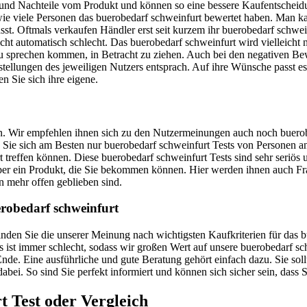
- und Nachteile vom Produkt und können so eine bessere Kaufentscheidu
, wie viele Personen das buerobedarf schweinfurt bewertet haben. Man k
asst. Oftmals verkaufen Händler erst seit kurzem ihr buerobedarf schwe
ht automatisch schlecht. Das buerobedarf schweinfurt wird vielleicht
ch zu sprechen kommen, in Betracht zu ziehen. Auch bei den negativen B
tellungen des jeweiligen Nutzers entsprach. Auf ihre Wünsche passt es a
n Sie sich ihre eigene.
uen. Wir empfehlen ihnen sich zu den Nutzermeinungen auch noch buerob
uen Sie sich am Besten nur buerobedarf schweinfurt Tests von Personen 
 treffen können. Diese buerobedarf schweinfurt Tests sind sehr seriös
 über ein Produkt, die Sie bekommen können. Hier werden ihnen auch 
n mehr offen geblieben sind.
erobedarf schweinfurt
 finden Sie die unserer Meinung nach wichtigsten Kaufkriterien für da
as ist immer schlecht, sodass wir großen Wert auf unsere buerobedarf s
de. Eine ausführliche und gute Beratung gehört einfach dazu. Sie soll
abei. So sind Sie perfekt informiert und können sich sicher sein, dass
t
Test oder Vergleich