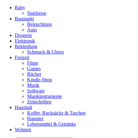
Baby
Spielzeug
Baumarkt
Beleuchtung
Auto
Drogerie
Elektronik
Bekleidung
Schmuck & Uhren
Freizeit
Filme
Games
Bücher
Kindle-Shop
Musik
Software
Musikinstrumente
Zeitschriften
Haushalt
Koffer, Rucksäcke & Taschen
Haustier
Lebensmittel & Getränke
Wohnen