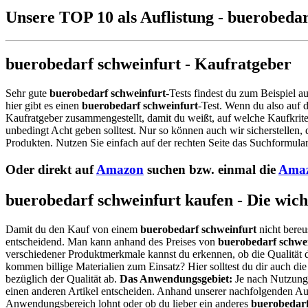
Unsere TOP 10 als Auflistung - buerobedar
buerobedarf schweinfurt - Kaufratgeber
Sehr gute
buerobedarf schweinfurt
-Tests findest du zum Beispiel a
hier gibt es einen
buerobedarf schweinfurt
-Test. Wenn du also auf
Kaufratgeber zusammengestellt, damit du weißt, auf welche Kaufkrite
unbedingt Acht geben solltest. Nur so können auch wir sicherstellen,
Produkten. Nutzen Sie einfach auf der rechten Seite das Suchformular
Oder direkt auf
Amazon
suchen bzw. einmal die
Amaz
buerobedarf schweinfurt kaufen - Die wich
Damit du den Kauf von einem
buerobedarf schweinfurt
nicht bereu
entscheidend. Man kann anhand des Preises von
buerobedarf schwe
verschiedener Produktmerkmale kannst du erkennen, ob die Qualität 
kommen billige Materialien zum Einsatz? Hier solltest du dir auch 
bezüglich der Qualität ab.
Das Anwendungsgebiet:
Je nach Nutzungs
einen anderen Artikel entscheiden. Anhand unserer nachfolgenden Auf
Anwendungsbereich lohnt oder ob du lieber ein anderes
buerobedarf