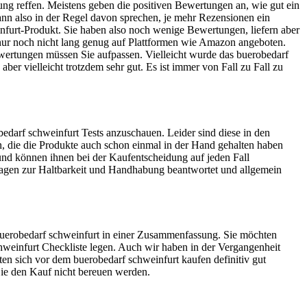
ng reffen. Meistens geben die positiven Bewertungen an, wie gut ein
ann also in der Regel davon sprechen, je mehr Rezensionen ein
infurt-Produkt. Sie haben also noch wenige Bewertungen, liefern aber
 nur noch nicht lang genug auf Plattformen wie Amazon angeboten.
ewertungen müssen Sie aufpassen. Vielleicht wurde das buerobedarf
ber vielleicht trotzdem sehr gut. Es ist immer von Fall zu Fall zu
edarf schweinfurt Tests anzuschauen. Leider sind diese in den
an, die die Produkte auch schon einmal in der Hand gehalten haben
 und können ihnen bei der Kaufentscheidung auf jeden Fall
Fragen zur Haltbarkeit und Handhabung beantwortet und allgemein
s buerobedarf schweinfurt in einer Zusammenfassung. Sie möchten
chweinfurt Checkliste legen. Auch wir haben in der Vergangenheit
ten sich vor dem buerobedarf schweinfurt kaufen definitiv gut
 Sie den Kauf nicht bereuen werden.