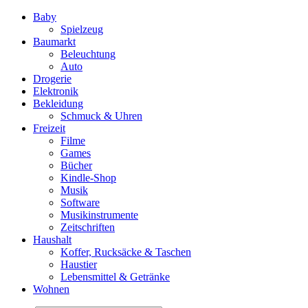
Baby
Spielzeug
Baumarkt
Beleuchtung
Auto
Drogerie
Elektronik
Bekleidung
Schmuck & Uhren
Freizeit
Filme
Games
Bücher
Kindle-Shop
Musik
Software
Musikinstrumente
Zeitschriften
Haushalt
Koffer, Rucksäcke & Taschen
Haustier
Lebensmittel & Getränke
Wohnen