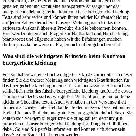
Personen an, die die Produkte auch schon einmal in der Hand
gehalten haben und somit eine transparente Aussage über das
buergerliche kleidung treffen können. Diese buergerliche kleidung
Tests sind sehr seriös und können ihnen bei der Kaufentscheidung
auf jeden Fall weiterhelfen. Unserer Meinung nach ist das die
seriöseste Auskunft über ein Produkt, die Sie bekommen können.
Hier werden ihnen auch Fragen zur Haltbarkeit und Handhabung
beantwortet und allgemein haben wir die Erfahrungen machen
dürfen, dass keine weiteren Fragen mehr offen geblieben sind.
Was sind die wichtigsten Kriterien beim Kauf von
buergerliche kleidung
Für Sie haben wir eine hochwertige Checkliste vorbereitet. In dieser
finden Sie die unserer Meinung nach wichtigsten Kaufkriterien für
das buergerliche kleidung in einer Zusammenfassung. Sie möchten
schließlich nicht das falsche buergerliche kleidung kaufen. So etwas
ist immer schlecht, sodass wir großen Wert auf unsere buergerliche
kleidung Checkliste legen. Auch wir haben in der Vergangenheit
immer mal wieder unter Fehlkäufen leiden müssen. Dies hat nun ein
Ende. Eine ausführliche und gute Beratung gehört einfach dazu. Sie
sollten sich vor dem buergerliche kleidung kaufen definitiv gut
informieren. Unser buergerliche kleidung Kaufratgeber hilft ihnen
dabei. So sind Sie perfekt informiert und können sich sicher sein,
dass Sie den Kauf nicht bereuen werden.