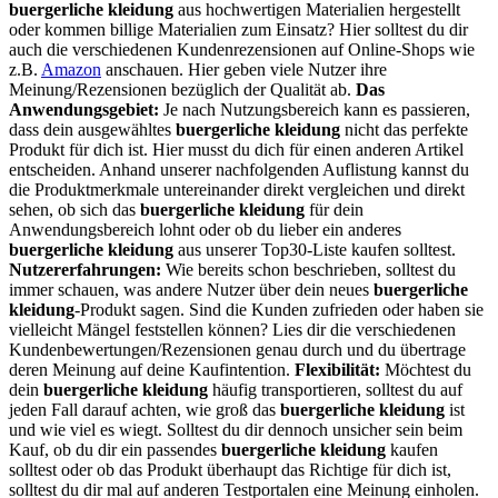
buergerliche kleidung
aus hochwertigen Materialien hergestellt
oder kommen billige Materialien zum Einsatz? Hier solltest du dir
auch die verschiedenen Kundenrezensionen auf Online-Shops wie
z.B.
Amazon
anschauen. Hier geben viele Nutzer ihre
Meinung/Rezensionen bezüglich der Qualität ab.
Das
Anwendungsgebiet:
Je nach Nutzungsbereich kann es passieren,
dass dein ausgewähltes
buergerliche kleidung
nicht das perfekte
Produkt für dich ist. Hier musst du dich für einen anderen Artikel
entscheiden. Anhand unserer nachfolgenden Auflistung kannst du
die Produktmerkmale untereinander direkt vergleichen und direkt
sehen, ob sich das
buergerliche kleidung
für dein
Anwendungsbereich lohnt oder ob du lieber ein anderes
buergerliche kleidung
aus unserer Top30-Liste kaufen solltest.
Nutzererfahrungen:
Wie bereits schon beschrieben, solltest du
immer schauen, was andere Nutzer über dein neues
buergerliche
kleidung
-Produkt sagen. Sind die Kunden zufrieden oder haben sie
vielleicht Mängel feststellen können? Lies dir die verschiedenen
Kundenbewertungen/Rezensionen genau durch und du übertrage
deren Meinung auf deine Kaufintention.
Flexibilität:
Möchtest du
dein
buergerliche kleidung
häufig transportieren, solltest du auf
jeden Fall darauf achten, wie groß das
buergerliche kleidung
ist
und wie viel es wiegt. Solltest du dir dennoch unsicher sein beim
Kauf, ob du dir ein passendes
buergerliche kleidung
kaufen
solltest oder ob das Produkt überhaupt das Richtige für dich ist,
solltest du dir mal auf anderen Testportalen eine Meinung einholen.