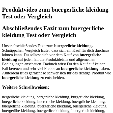
Produktvideo zum
buergerliche kleidung
Test oder Vergleich
Abschließendes Fazit zum
buergerliche
kleidung
Test oder Vergleich
Unser abschließendes Fazit zum
buergerliche kleidung
-
Schnäppchen-Vergleich lautet, dass sich ein Kauf für dich durchaus
lohnen kann. Du solltest dich vor dem Kauf von
buergerliche
kleidung
auf jeden fall die Produktdetails und allgemeinen
Bedingungen anschauen. Dadurch wirst Du den Kauf auf keinen
Fall bereuen und sehr viel Freude an
buergerliche kleidung
haben.
Außerdem ist es garnicht so schwer sich für das richtige Produkt wie
buergerliche kleidung
zu entscheiden.
Weitere Schreibweisen:
uergerliche kleidung, bergerliche kleidung, burgerliche kleidung, buegerliche kleidung, buererliche kleidung, buergrliche kleidung, buergeliche kleidung, buergeriche kleidung, buergerlche kleidung, buergerlihe kleidung, buergerlice kleidung, buergerlich kleidung, buergerliche kleidung, buergerliche leidung, buergerliche keidung, buergerliche klidung, buergerliche kledung, buergerliche kleiung, buergerliche kleidng, buergerliche kleidug, buergerliche kleidun, bbuergerliche kleidung, buuergerliche kleidung, bueergerliche kleidung, buerrgerliche kleidung, buerggerliche kleidung, buergeerliche kleidung, buergerrliche kleidung, buergerlliche kleidung, buergerliiche kleidung, buergerlicche kleidung, buergerlichhe kleidung, buergerlichee kleidung, buergerliche kkleidung, buergerliche klleidung, buergerliche kleeidung, buergerliche kleiidung, buergerliche kleiddung, buergerliche kleiduung, buergerliche kleidunng, buergerliche kleidungg, ubergerliche kleidung, beurgerliche kleidung, buregerliche kleidung, buegrerliche kleidung, bueregrliche kleidung, buergreliche kleidung, buergelriche kleidung, buergerilche kleidung, buergerlcihe kleidung, buergerlihce kleidung, buergerliceh kleidung, buergerlich ekleidung, buergerlichek leidung, buergerliche lkeidung, buergerliche kelidung, buergerliche kliedung, buergerliche klediung, buergerliche kleiudng, buergerliche kleidnug, buergerliche kleidugn, buergerlichekleidung, uergerliche kleidung, vuergerliche kleidung, fuergerliche kleidung, guergerliche kleidung, huergerliche kleidung, nuergerliche kleidung, byergerliche kleidung, bhergerliche kleidung, bjergerliche kleidung, bkergerliche kleidung, biergerliche kleidung, b7ergerliche kleidung, b8ergerliche kleidung, buwrgerliche kleidung, busrgerliche kleidung, budrgerliche kleidung, bufrgerliche kleidung, burrgerliche kleidung, bu3rgerliche kleidung, bu4rgerliche kleidung, bueegerliche kleidung, buedgerliche kleidung, buefgerliche kleidung, bueggerliche kleidung, buetgerliche kleidung, bue4gerliche kleidung, bue5gerliche kleidung, buerrerliche kleidung, buerferliche kleidung, buerverliche kleidung, buerterliche kleidung, buerberliche kleidung, bueryerliche kleidung, buerherliche kleidung, buernerliche kleidung, buergwrliche kleidung, buergsrliche kleidung, buergdrliche kleidung, buergfrliche kleidung, buergrrliche kleidung, buerg3rliche kleidung, buerg4rliche kleidung, buergeeliche kleidung, buergedliche kleidung, buergefliche kleidung, buergegliche kleidung, buergetliche kleidung, buerge4liche kleidung, buerge5liche kleidung, buergerpiche kleidung, buergeroiche kleidung, buergeriiche kleidung, buergerkiche kleidung, buergermiche kleidung, buergerluche kleidung, buergerljche kleidung, buergerlkche kleidung, buergerllche kleidung, buergerloche kleidung, buergerl8che kleidung, buergerl9che kleidung, buergerli he kleidung, buergerlixhe kleidung, buergerlishe kleidung, buergerlidhe kleidung, buergerlifhe kleidung, buergerlivhe kleidung, buergerlicbe kleidung, buergerlicge kleidung, buergerlicte kleidung, buergerlicye kleidung, buergerlicue kleidung, buergerlicje kleidung, buergerlicme kleidung, buergerlicne kleidung, buergerlichw kleidung, buergerlichs kleidung, buergerlichd kleidung, buergerlichf kleidung, buergerlichr kleidung, buergerlich3 kleidung, buergerlich4 kleidung, buergerliche uleidung, buergerliche jleidung, buergerliche mleidung, buergerliche lleidung, buergerliche oleidung, buergerliche kpeidung, buergerliche koeidung, buergerliche kieidung, buergerliche kkeidung, buergerliche kmeidung, buergerliche klwidung, buergerliche klsidung, buergerliche kldidung, buergerliche klfidung, buergerliche klridung, buergerliche kl3idung, buergerliche kl4idung, buergerliche kleudung, buergerliche klejdung, buergerliche klekdung, buergerliche kleldung, buergerliche kleodung, buergerliche kle8dung, buergerliche kle9dung, buergerliche kleixung, buergerliche kleisung, buergerliche kleiwung, buergerliche kleieung, buergerliche kleirung, buergerliche kleifung, buergerliche kleivung, buergerliche kleicung, buergerliche kleidyng, buergerliche kleidhng, buergerliche kleidjng, buergerliche kleidkng, buergerliche kleiding, buergerliche kleid7ng, buergerliche kleid8ng, buergerliche kleidu g, buergerliche kleidubg, buergerliche kleidugg, buergerliche kleiduhg, buergerliche kleidujg, buergerliche kleidumg, buergerliche kleidunr, buergerliche kleidunf, buergerliche kleidunv, buergerliche kleidunt, buergerliche kleidunb, buergerliche kleiduny, buergerliche kleidunh, buergerliche kleidunn, buergerliche kleidung, b uergerliche kleidung, vbuergerliche kleidung, bvuergerliche kleidung, fbuergerliche kleidung, bfuergerliche kleidung, gbuergerliche kleidung, bguergerliche kleidung, hbuergerliche kleidung, bhuergerliche kleidung, nbuergerliche kleidung, bnuergerliche kleidung, byuergerliche kleidung, buyergerliche kleidung, buhergerliche kleidung, bjuergerliche kleidung, bujergerliche kleidung, bkuergerliche kleidung, bukergerliche kleidung, biuergerliche kleidung, buiergerliche kleidung, b7uergerliche kleidung, bu7ergerliche kleidung, b8uergerliche kleidung, bu8ergerliche kleidung, buwergerliche kleidung, buewrgerliche kleidung, busergerliche kleidung, buesrgerliche kleidung, budergerliche kleidung, buedrgerliche kleidung, bufergerliche kleidung, buefrgerliche kleidung, burergerliche kleidung, bu3ergerliche kleidung, bue3rgerliche kleidung, bu4ergerliche kleidung, bue4rgerliche kleidung, bueregerliche kleidung, buerdgerliche kleidung, buerfgerliche kleidung, buegrgerliche kleidung, buetrgerliche kleidung, buertgerliche kleidung, buer4gerliche kleidung, bue5rgerliche kleidung, buer5gerliche kleidung, buergrerliche kleidung, buergferliche kleidung, buervgerliche kleidung, buergverliche kleidung, buergterliche kleidung, buerbgerliche kleidung, buergberliche kleidung, buerygerliche kleidung, buergyerliche kleidung, buerhgerliche kleidung, buergherliche kleidung, buerngerliche kleidung, buergnerliche kleidung, buergwerliche kleidung, buergewrliche kleidung, buergserliche kleidung, buergesrliche kleidung, buergderliche kleidung, buergedrliche kleidung, buergefrliche kleidung, buerg3erliche kleidung, buerge3rliche kleidung, buerg4erliche kleidung, buerge4rliche kleidung, buergereliche kleidung, buergerdliche kleidung, buergerfliche kleidung, buergegrliche kleidung, buergergliche kleidung, buergetrliche kleidung, buergertliche kleidung, buerger4liche kleidung, buerge5rliche kleidung, buerger5liche kleidung, buergerpliche kleidung, buergerlpiche kleidung, buergeroliche kleidung, buergerloiche kleidung, buergeriliche kleidung, buergerkliche kleidung, buergerlkiche kleidung, buergermliche kleidung, buergerlmiche kleidung, buergerluiche kleidung, buergerliuche kleidung, buergerljiche kleidung, buergerlijche kleidung, buergerlikche kleidung, buergerlilche kleidung, buergerlioche kleidung, buergerl8iche kleidung, buergerli8che kleidung, buergerl9iche kleidung, buergerli9che kleidung, buergerli che kleidung, buergerlic he kleidung, buergerlixche kleidung, buergerlicxhe kleidung, buergerlische kleidung, buergerlicshe kleidung, buergerlidche kleidung, buergerlicdhe kleidung, buergerlifche kleidung, buergerlicfhe kleidung, buergerlivche kleidung, buergerlicvhe kleidung, buergerlicbhe kleidung, buergerlichbe kleidung, buergerlicghe kleidung, buergerlichge kleidung, buergerlicthe kleidung, buergerlichte kleidung, buergerlicyhe kleidung, buergerlichye kleidung, buergerlicuhe kleidung, buergerlichue kleidung, buergerlicjhe kleidung, buergerlichje kleidung, buergerlicmhe kleidung, buergerlichme kleidung, buergerlicnhe kleidung, buergerlichne kleidung, buergerlichwe kleidung, buergerlichew kleidung, buergerlichse kleidung, buergerliches kleidung, buergerlichde kleidung, buergerliched kleidung, buergerlichfe kleidung, buergerlichef kleidung, buergerlichre kleidung, buergerlicher kleidung, buergerlich3e kleidung, buergerliche3 kleidung, buergerlich4e kleidung, buergerliche4 kleidung, buergerliche ukleidung, buergerliche kuleidung, buergerliche jkleidung, buergerliche kjleidung, buergerliche mkleidung, buergerliche kmleidung, buergerliche lkleidung, buergerliche okleidung, buergerliche koleidung, buergerliche kpleidung, buergerliche klpeidung, buergerliche kloeidung, buergerliche kileidung, buergerliche klieidung, buergerliche klkeidung, buergerliche klmeidung, buergerliche klweidung, buergerliche klewidung, buergerliche klseidung, buergerliche klesidung, buergerliche kldeidung, buergerliche kledidung, buergerliche klfeidung, buergerliche klefidung, buergerliche klreidung, buergerliche kleridung, buergerliche kl3eidung, buergerliche kle3idung, buergerliche kl4eidung, buergerliche kle4idung, buergerliche kleuidung, buergerliche kleiudung, buergerliche klejidung, buergerliche kleijdung, buergerliche klekidung, buergerliche kleikdung, buergerliche klelidung, buergerliche kleildung, buergerliche kleoidung, buergerliche kleiodung, buergerliche kle8idung, buergerliche klei8dung, buergerliche kle9idung, buergerliche klei9dung, buergerliche kleixdung, buergerliche kleidxung, buergerliche kleisdung, buergerliche kleidsung, buergerliche kleiwdung, buergerliche kleidwung, buergerliche kleiedung, buergerliche kleideung, buergerliche kleirdung, buergerliche kleidrung, buergerliche kleifdung, buergerliche kleidfung, buergerliche kleivdung, buergerliche kleidvung, buergerliche kleicdung, buergerliche kleidcung, buergerliche kleidyung, buergerliche kleiduyng, buergerliche kleidhung, buergerliche kleiduhng, buergerliche kleidjung, buergerliche kleidujng, buergerliche kleidkung, buergerliche kleidukng, buergerliche kleidiung, buergerliche kleiduing, buergerliche kleid7ung, buergerliche kleidu7ng, buergerliche kleid8ung, buergerliche kleidu8ng, buergerliche kleidu ng, buergerliche kleidun g, buergerliche kleidubng, buergerliche kleidunbg, buergerliche kleidugng, buergerliche kleidunhg, buergerliche kleidunjg, buergerliche kleidumng, buergerliche kleidunmg, buergerliche kleidunrg, buergerliche kleidung