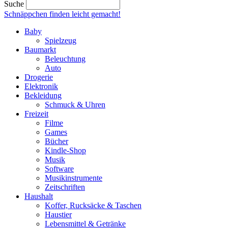
Suche
Schnäppchen finden
leicht gemacht!
Baby
Spielzeug
Baumarkt
Beleuchtung
Auto
Drogerie
Elektronik
Bekleidung
Schmuck & Uhren
Freizeit
Filme
Games
Bücher
Kindle-Shop
Musik
Software
Musikinstrumente
Zeitschriften
Haushalt
Koffer, Rucksäcke & Taschen
Haustier
Lebensmittel & Getränke