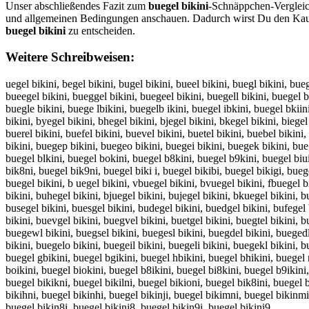
Unser abschließendes Fazit zum
buegel bikini
-Schnäppchen-Vergleich
und allgemeinen Bedingungen anschauen. Dadurch wirst Du den Kauf 
buegel bikini
zu entscheiden.
Weitere Schreibweisen:
uegel bikini, begel bikini, bugel bikini, bueel bikini, buegl bikini, bue
bueegel bikini, bueggel bikini, buegeel bikini, buegell bikini, buegel bb
buegle bikini, buege lbikini, buegelb ikini, buegel ibkini, buegel bkiini
bikini, byegel bikini, bhegel bikini, bjegel bikini, bkegel bikini, biege
buerel bikini, buefel bikini, buevel bikini, buetel bikini, buebel bikini
bikini, buegep bikini, buegeo bikini, buegei bikini, buegek bikini, bueg
buegel blkini, buegel bokini, buegel b8kini, buegel b9kini, buegel biui
bik8ni, buegel bik9ni, buegel biki i, buegel bikibi, buegel bikigi, bueg
buegel bikini, b uegel bikini, vbuegel bikini, bvuegel bikini, fbuegel b
bikini, buhegel bikini, bjuegel bikini, bujegel bikini, bkuegel bikini, 
busegel bikini, buesgel bikini, budegel bikini, buedgel bikini, bufegel 
bikini, buevgel bikini, buegvel bikini, buetgel bikini, buegtel bikini, 
buegewl bikini, buegsel bikini, buegesl bikini, buegdel bikini, buegedl
bikini, buegelo bikini, buegeil bikini, buegeli bikini, buegekl bikini, 
buegel gbikini, buegel bgikini, buegel hbikini, buegel bhikini, buegel n
boikini, buegel biokini, buegel b8ikini, buegel bi8kini, buegel b9ikini,
buegel bikikni, buegel bikilni, buegel bikioni, buegel bik8ini, buegel b
bikihni, buegel bikinhi, buegel bikinji, buegel bikimni, buegel bikinmi,
buegel bikin8i, buegel bikini8, buegel bikin9i, buegel bikini9