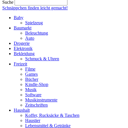
Suche
Schnäppchen finden
leicht gemacht!
Baby
Spielzeug
Baumarkt
Beleuchtung
Auto
Drogerie
Elektronik
Bekleidung
Schmuck & Uhren
Freizeit
Filme
Games
Bücher
Kindle-Shop
Musik
Software
Musikinstrumente
Zeitschriften
Haushalt
Koffer, Rucksäcke & Taschen
Haustier
Lebensmittel & Getränke