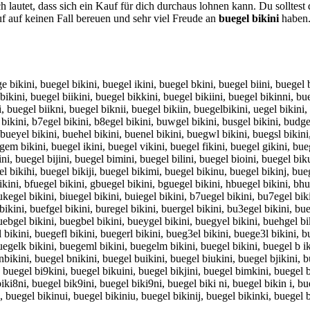
 lautet, dass sich ein Kauf für dich durchaus lohnen kann. Du solltes
auf keinen Fall bereuen und sehr viel Freude an
buegel bikini
haben. 
ge bikini, buegel bikini, buegel ikini, buegel bkini, buegel biini, buegel 
ikini, buegel biikini, buegel bikkini, buegel bikiini, buegel bikinni, bue
, buegel biikni, buegel biknii, buegel bikiin, buegelbikini, uegel bikini,
l bikini, b7egel bikini, b8egel bikini, buwgel bikini, busgel bikini, budge
, bueyel bikini, buehel bikini, buenel bikini, buegwl bikini, buegsl bikini
em bikini, buegel ikini, buegel vikini, buegel fikini, buegel gikini, bue
ni, buegel bijini, buegel bimini, buegel bilini, buegel bioini, buegel bik
el bikihi, buegel bikiji, buegel bikimi, buegel bikinu, buegel bikinj, bu
ikini, bfuegel bikini, gbuegel bikini, bguegel bikini, hbuegel bikini, bh
bukegel bikini, biuegel bikini, buiegel bikini, b7uegel bikini, bu7egel bi
bikini, buefgel bikini, buregel bikini, buergel bikini, bu3egel bikini, bu
buebgel bikini, buegbel bikini, bueygel bikini, buegyel bikini, buehgel b
 bikini, buegefl bikini, buegerl bikini, bueg3el bikini, buege3l bikini, 
buegelk bikini, buegeml bikini, buegelm bikini, buegel bikini, buegel b ik
bikini, buegel bnikini, buegel buikini, buegel biukini, buegel bjikini, bu
 buegel bi9kini, buegel bikuini, buegel bikjini, buegel bimkini, buegel b
iki8ni, buegel bik9ini, buegel biki9ni, buegel biki ni, buegel bikin i, b
 buegel bikinui, buegel bikiniu, buegel bikinij, buegel bikinki, buegel b