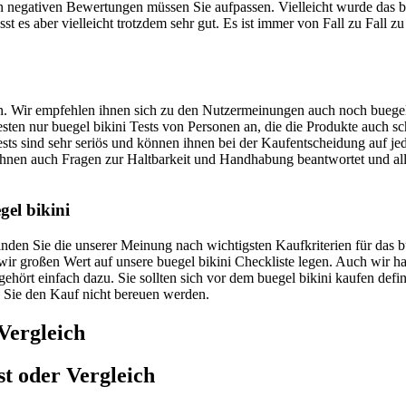
 negativen Bewertungen müssen Sie aufpassen. Vielleicht wurde das bue
t es aber vielleicht trotzdem sehr gut. Es ist immer von Fall zu Fall z
en. Wir empfehlen ihnen sich zu den Nutzermeinungen auch noch buegel 
Besten nur buegel bikini Tests von Personen an, die die Produkte auch 
sts sind sehr seriös und können ihnen bei der Kaufentscheidung auf jed
hnen auch Fragen zur Haltbarkeit und Handhabung beantwortet und al
gel bikini
finden Sie die unserer Meinung nach wichtigsten Kaufkriterien für das 
s wir großen Wert auf unsere buegel bikini Checkliste legen. Auch wir 
hört einfach dazu. Sie sollten sich vor dem buegel bikini kaufen defini
ss Sie den Kauf nicht bereuen werden.
Vergleich
t oder Vergleich