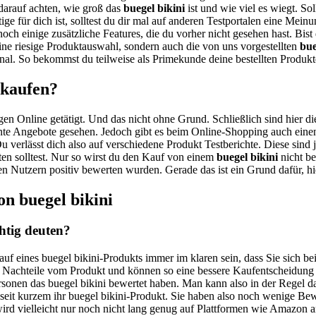
l darauf achten, wie groß das
buegel bikini
ist und wie viel es wiegt. So
ige für dich ist, solltest du dir mal auf anderen Testportalen eine Mei
noch einige zusätzliche Features, die du vorher nicht gesehen hast. Bi
ne riesige Produktauswahl, sondern auch die von uns vorgestellten
bue
al. So bekommst du teilweise als Primekunde deine bestellten Produkt
 kaufen?
gen Online getätigt. Und das nicht ohne Grund. Schließlich sind hier di
nte Angebote gesehen. Jedoch gibt es beim Online-Shopping auch einen 
u verlässt dich also auf verschiedene Produkt Testberichte. Diese sind
ten solltest. Nur so wirst du den Kauf von einem
buegel bikini
nicht be
elen Nutzern positiv bewerten wurden. Gerade das ist ein Grund dafür, 
n buegel bikini
htig deuten?
auf eines buegel bikini-Produkts immer im klaren sein, dass Sie sich 
d Nachteile vom Produkt und können so eine bessere Kaufentscheidung 
Personen das buegel bikini bewertet haben. Man kann also in der Regel 
t seit kurzem ihr buegel bikini-Produkt. Sie haben also noch wenige B
ird vielleicht nur noch nicht lang genug auf Plattformen wie Amazon an