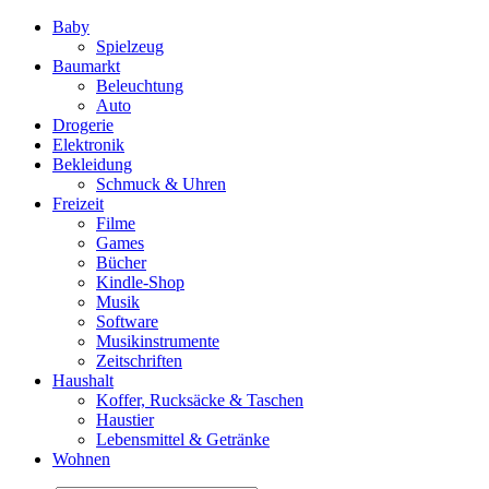
Baby
Spielzeug
Baumarkt
Beleuchtung
Auto
Drogerie
Elektronik
Bekleidung
Schmuck & Uhren
Freizeit
Filme
Games
Bücher
Kindle-Shop
Musik
Software
Musikinstrumente
Zeitschriften
Haushalt
Koffer, Rucksäcke & Taschen
Haustier
Lebensmittel & Getränke
Wohnen