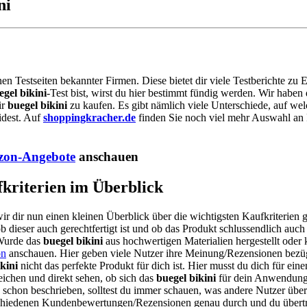
ni
nen Testseiten bekannter Firmen. Diese bietet dir viele Testberichte zu
egel bikini
-Test bist, wirst du hier bestimmt fündig werden. Wir habe
ir
buegel bikini
zu kaufen. Es gibt nämlich viele Unterschiede, auf we
idest. Auf
shoppingkracher.de
finden Sie noch viel mehr Auswahl an P
on-Angebote
anschauen
fkriterien im Überblick
ir dir nun einen kleinen Überblick über die wichtigsten Kaufkriterien
 dieser auch gerechtfertigt ist und ob das Produkt schlussendlich auch 
 Wurde das
buegel bikini
aus hochwertigen Materialien hergestellt oder 
n
anschauen. Hier geben viele Nutzer ihre Meinung/Rezensionen bezüg
kini
nicht das perfekte Produkt für dich ist. Hier musst du dich für ei
eichen und direkt sehen, ob sich das
buegel bikini
für dein Anwendungs
 schon beschrieben, solltest du immer schauen, was andere Nutzer übe
verschiedenen Kundenbewertungen/Rezensionen genau durch und du über