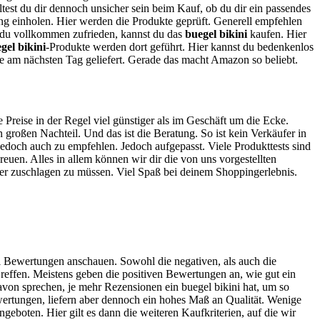
lltest du dir dennoch unsicher sein beim Kauf, ob du dir ein passendes
nung einholen. Hier werden die Produkte geprüft. Generell empfehlen
st du vollkommen zufrieden, kannst du das
buegel bikini
kaufen. Hier
gel bikini
-Produkte werden dort geführt. Hier kannst du bedenkenlos
e am nächsten Tag geliefert. Gerade das macht Amazon so beliebt.
e Preise in der Regel viel günstiger als im Geschäft um die Ecke.
großen Nachteil. Und das ist die Beratung. So ist kein Verkäufer in
 jedoch auch zu empfehlen. Jedoch aufgepasst. Viele Produkttests sind
reuen. Alles in allem können wir dir die von uns vorgestellten
hier zuschlagen zu müssen. Viel Spaß bei deinem Shoppingerlebnis.
bei Bewertungen anschauen. Sowohl die negativen, als auch die
reffen. Meistens geben die positiven Bewertungen an, wie gut ein
davon sprechen, je mehr Rezensionen ein buegel bikini hat, um so
ewertungen, liefern aber dennoch ein hohes Maß an Qualität. Wenige
geboten. Hier gilt es dann die weiteren Kaufkriterien, auf die wir