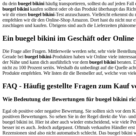
du dein
buegel bikini
häufig transportieren, solltest du auf jeden Fal
buegel bikini
kaufen solltest oder ob das Produkt überhaupt das Richt
wir dir einen
buegel bikini
-Test anzuschauen. Vielleicht erkennst du 
empfehlen wir dir den Online-Shop Amazon. Dort hast du nicht nur ei
zuschlagen und kaufen. Übrigens sind auch die Lieferzeiten phänomen
Ein buegel bikini im Geschäft oder Online
Die Frage aller Fragen. Mittlerweile werden sehr, sehr viele Bestellun
Gerade bei
buegel bikini
-Produkten haben wir Online viele interessa
der Nähe und kann dich ausführlich vor dem
buegel bikini
beraten. D
nicht zu 100 Prozent seriös. Weshalb du unbedingt auf die Quelle ach
Produkte empfehlen. Wir listen dir die Bestseller auf, welche von vi
FAQ - Häufig gestellte Fragen zum Kauf vo
Wie Bedeutung der Bewertungen für buegel bikini ric
Egal ob positive oder negative Bewertung. Sie sollten sich vor dem K
positiven Bewertungen. So sehen Sie in der Regel direkt die Vor- un
buegel bikini ist. Hier ist aber auch wieder entscheidend, wie viele 
besser ist es auch. Jedoch aufgepasst. Oftmals verkaufen Händler ers
Rezensionen sind also nicht automatisch schlecht. Das buegel bikini w