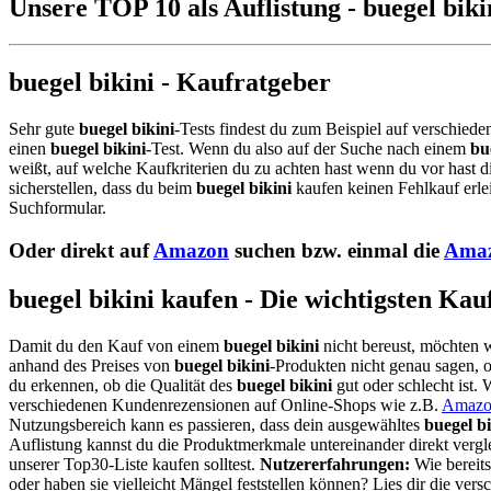
Unsere TOP 10 als Auflistung - buegel biki
buegel bikini - Kaufratgeber
Sehr gute
buegel bikini
-Tests findest du zum Beispiel auf verschiede
einen
buegel bikini
-Test. Wenn du also auf der Suche nach einem
bu
weißt, auf welche Kaufkriterien du zu achten hast wenn du vor hast d
sicherstellen, dass du beim
buegel bikini
kaufen keinen Fehlkauf erle
Suchformular.
Oder direkt auf
Amazon
suchen bzw. einmal die
Amaz
buegel bikini kaufen - Die wichtigsten Kau
Damit du den Kauf von einem
buegel bikini
nicht bereust, möchten w
anhand des Preises von
buegel bikini
-Produkten nicht genau sagen, ob
du erkennen, ob die Qualität des
buegel bikini
gut oder schlecht ist.
verschiedenen Kundenrezensionen auf Online-Shops wie z.B.
Amazo
Nutzungsbereich kann es passieren, dass dein ausgewähltes
buegel bi
Auflistung kannst du die Produktmerkmale untereinander direkt vergl
unserer Top30-Liste kaufen solltest.
Nutzererfahrungen:
Wie bereits
oder haben sie vielleicht Mängel feststellen können? Lies dir die 