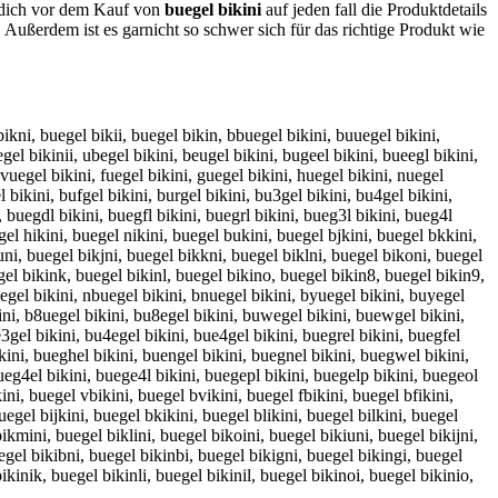
t dich vor dem Kauf von
buegel bikini
auf jeden fall die Produktdetails
Außerdem ist es garnicht so schwer sich für das richtige Produkt wie
bikni, buegel bikii, buegel bikin, bbuegel bikini, buuegel bikini,
gel bikinii, ubegel bikini, beugel bikini, bugeel bikini, bueegl bikini,
 vuegel bikini, fuegel bikini, guegel bikini, huegel bikini, nuegel
l bikini, bufgel bikini, burgel bikini, bu3gel bikini, bu4gel bikini,
, buegdl bikini, buegfl bikini, buegrl bikini, bueg3l bikini, bueg4l
gel hikini, buegel nikini, buegel bukini, buegel bjkini, buegel bkkini,
uni, buegel bikjni, buegel bikkni, buegel biklni, buegel bikoni, buegel
egel bikink, buegel bikinl, buegel bikino, buegel bikin8, buegel bikin9,
uegel bikini, nbuegel bikini, bnuegel bikini, byuegel bikini, buyegel
kini, b8uegel bikini, bu8egel bikini, buwegel bikini, buewgel bikini,
e3gel bikini, bu4egel bikini, bue4gel bikini, buegrel bikini, buegfel
ikini, bueghel bikini, buengel bikini, buegnel bikini, buegwel bikini,
bueg4el bikini, buege4l bikini, buegepl bikini, buegelp bikini, buegeol
ini, buegel vbikini, buegel bvikini, buegel fbikini, buegel bfikini,
egel bijkini, buegel bkikini, buegel blikini, buegel bilkini, buegel
ikmini, buegel biklini, buegel bikoini, buegel bikiuni, buegel bikijni,
uegel bikibni, buegel bikinbi, buegel bikigni, buegel bikingi, buegel
ikinik, buegel bikinli, buegel bikinil, buegel bikinoi, buegel bikinio,