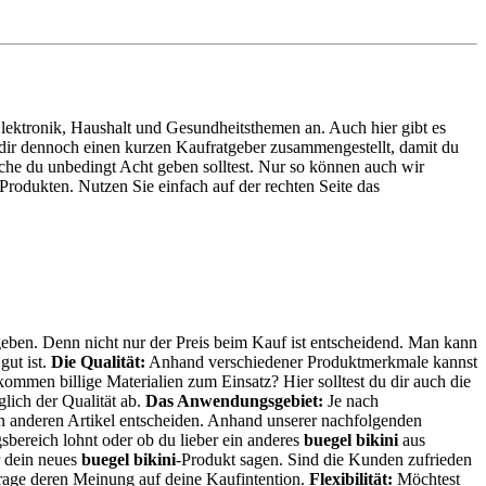
 Elektronik, Haushalt und Gesundheitsthemen an. Auch hier gibt es
n dir dennoch einen kurzen Kaufratgeber zusammengestellt, damit du
lche du unbedingt Acht geben solltest. Nur so können auch wir
rodukten. Nutzen Sie einfach auf der rechten Seite das
 geben. Denn nicht nur der Preis beim Kauf ist entscheidend. Man kann
gut ist.
Die Qualität:
Anhand verschiedener Produktmerkmale kannst
kommen billige Materialien zum Einsatz? Hier solltest du dir auch die
lich der Qualität ab.
Das Anwendungsgebiet:
Je nach
nen anderen Artikel entscheiden. Anhand unserer nachfolgenden
bereich lohnt oder ob du lieber ein anderes
buegel bikini
aus
r dein neues
buegel bikini
-Produkt sagen. Sind die Kunden zufrieden
trage deren Meinung auf deine Kaufintention.
Flexibilität:
Möchtest