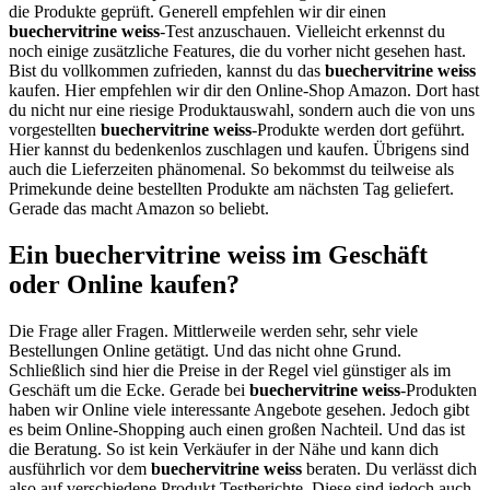
die Produkte geprüft. Generell empfehlen wir dir einen
buechervitrine weiss
-Test anzuschauen. Vielleicht erkennst du
noch einige zusätzliche Features, die du vorher nicht gesehen hast.
Bist du vollkommen zufrieden, kannst du das
buechervitrine weiss
kaufen. Hier empfehlen wir dir den Online-Shop Amazon. Dort hast
du nicht nur eine riesige Produktauswahl, sondern auch die von uns
vorgestellten
buechervitrine weiss
-Produkte werden dort geführt.
Hier kannst du bedenkenlos zuschlagen und kaufen. Übrigens sind
auch die Lieferzeiten phänomenal. So bekommst du teilweise als
Primekunde deine bestellten Produkte am nächsten Tag geliefert.
Gerade das macht Amazon so beliebt.
Ein buechervitrine weiss im Geschäft
oder Online kaufen?
Die Frage aller Fragen. Mittlerweile werden sehr, sehr viele
Bestellungen Online getätigt. Und das nicht ohne Grund.
Schließlich sind hier die Preise in der Regel viel günstiger als im
Geschäft um die Ecke. Gerade bei
buechervitrine weiss
-Produkten
haben wir Online viele interessante Angebote gesehen. Jedoch gibt
es beim Online-Shopping auch einen großen Nachteil. Und das ist
die Beratung. So ist kein Verkäufer in der Nähe und kann dich
ausführlich vor dem
buechervitrine weiss
beraten. Du verlässt dich
also auf verschiedene Produkt Testberichte. Diese sind jedoch auch