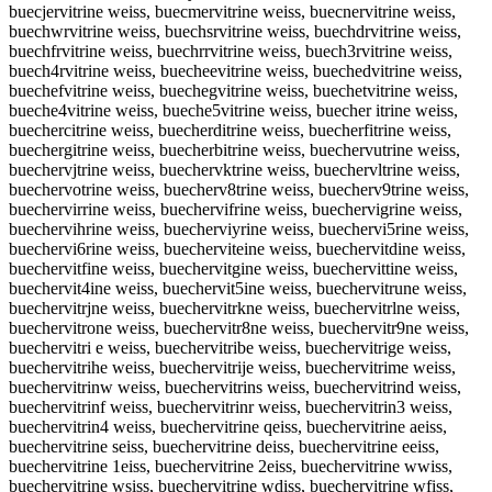
buecjervitrine weiss, buecmervitrine weiss, buecnervitrine weiss,
buechwrvitrine weiss, buechsrvitrine weiss, buechdrvitrine weiss,
buechfrvitrine weiss, buechrrvitrine weiss, buech3rvitrine weiss,
buech4rvitrine weiss, buecheevitrine weiss, buechedvitrine weiss,
buechefvitrine weiss, buechegvitrine weiss, buechetvitrine weiss,
bueche4vitrine weiss, bueche5vitrine weiss, buecher itrine weiss,
buechercitrine weiss, buecherditrine weiss, buecherfitrine weiss,
buechergitrine weiss, buecherbitrine weiss, buechervutrine weiss,
buechervjtrine weiss, buechervktrine weiss, buechervltrine weiss,
buechervotrine weiss, buecherv8trine weiss, buecherv9trine weiss,
buechervirrine weiss, buechervifrine weiss, buechervigrine weiss,
buechervihrine weiss, buecherviyrine weiss, buechervi5rine weiss,
buechervi6rine weiss, buecherviteine weiss, buechervitdine weiss,
buechervitfine weiss, buechervitgine weiss, buechervittine weiss,
buechervit4ine weiss, buechervit5ine weiss, buechervitrune weiss,
buechervitrjne weiss, buechervitrkne weiss, buechervitrlne weiss,
buechervitrone weiss, buechervitr8ne weiss, buechervitr9ne weiss,
buechervitri e weiss, buechervitribe weiss, buechervitrige weiss,
buechervitrihe weiss, buechervitrije weiss, buechervitrime weiss,
buechervitrinw weiss, buechervitrins weiss, buechervitrind weiss,
buechervitrinf weiss, buechervitrinr weiss, buechervitrin3 weiss,
buechervitrin4 weiss, buechervitrine qeiss, buechervitrine aeiss,
buechervitrine seiss, buechervitrine deiss, buechervitrine eeiss,
buechervitrine 1eiss, buechervitrine 2eiss, buechervitrine wwiss,
buechervitrine wsiss, buechervitrine wdiss, buechervitrine wfiss,