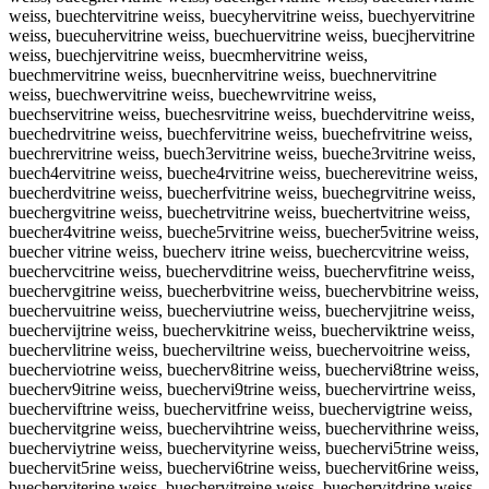
weiss, buechtervitrine weiss, buecyhervitrine weiss, buechyervitrine
weiss, buecuhervitrine weiss, buechuervitrine weiss, buecjhervitrine
weiss, buechjervitrine weiss, buecmhervitrine weiss,
buechmervitrine weiss, buecnhervitrine weiss, buechnervitrine
weiss, buechwervitrine weiss, buechewrvitrine weiss,
buechservitrine weiss, buechesrvitrine weiss, buechdervitrine weiss,
buechedrvitrine weiss, buechfervitrine weiss, buechefrvitrine weiss,
buechrervitrine weiss, buech3ervitrine weiss, bueche3rvitrine weiss,
buech4ervitrine weiss, bueche4rvitrine weiss, buecherevitrine weiss,
buecherdvitrine weiss, buecherfvitrine weiss, buechegrvitrine weiss,
buechergvitrine weiss, buechetrvitrine weiss, buechertvitrine weiss,
buecher4vitrine weiss, bueche5rvitrine weiss, buecher5vitrine weiss,
buecher vitrine weiss, buecherv itrine weiss, buechercvitrine weiss,
buechervcitrine weiss, buechervditrine weiss, buechervfitrine weiss,
buechervgitrine weiss, buecherbvitrine weiss, buechervbitrine weiss,
buechervuitrine weiss, buecherviutrine weiss, buechervjitrine weiss,
buechervijtrine weiss, buechervkitrine weiss, buecherviktrine weiss,
buechervlitrine weiss, buecherviltrine weiss, buechervoitrine weiss,
buecherviotrine weiss, buecherv8itrine weiss, buechervi8trine weiss,
buecherv9itrine weiss, buechervi9trine weiss, buechervirtrine weiss,
buecherviftrine weiss, buechervitfrine weiss, buechervigtrine weiss,
buechervitgrine weiss, buechervihtrine weiss, buechervithrine weiss,
buecherviytrine weiss, buechervityrine weiss, buechervi5trine weiss,
buechervit5rine weiss, buechervi6trine weiss, buechervit6rine weiss,
buecherviterine weiss, buechervitreine weiss, buechervitdrine weiss,