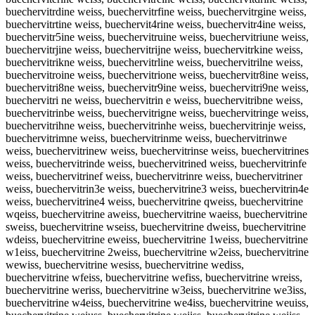
buechervitrdine weiss, buechervitrfine weiss, buechervitrgine weiss,
buechervitrtine weiss, buechervit4rine weiss, buechervitr4ine weiss,
buechervitr5ine weiss, buechervitruine weiss, buechervitriune weiss,
buechervitrjine weiss, buechervitrijne weiss, buechervitrkine weiss,
buechervitrikne weiss, buechervitrline weiss, buechervitrilne weiss,
buechervitroine weiss, buechervitrione weiss, buechervitr8ine weiss,
buechervitri8ne weiss, buechervitr9ine weiss, buechervitri9ne weiss,
buechervitri ne weiss, buechervitrin e weiss, buechervitribne weiss,
buechervitrinbe weiss, buechervitrigne weiss, buechervitringe weiss,
buechervitrihne weiss, buechervitrinhe weiss, buechervitrinje weiss,
buechervitrimne weiss, buechervitrinme weiss, buechervitrinwe
weiss, buechervitrinew weiss, buechervitrinse weiss, buechervitrines
weiss, buechervitrinde weiss, buechervitrined weiss, buechervitrinfe
weiss, buechervitrinef weiss, buechervitrinre weiss, buechervitriner
weiss, buechervitrin3e weiss, buechervitrine3 weiss, buechervitrin4e
weiss, buechervitrine4 weiss, buechervitrine qweiss, buechervitrine
wqeiss, buechervitrine aweiss, buechervitrine waeiss, buechervitrine
sweiss, buechervitrine wseiss, buechervitrine dweiss, buechervitrine
wdeiss, buechervitrine eweiss, buechervitrine 1weiss, buechervitrine
w1eiss, buechervitrine 2weiss, buechervitrine w2eiss, buechervitrine
wewiss, buechervitrine wesiss, buechervitrine wediss,
buechervitrine wfeiss, buechervitrine wefiss, buechervitrine wreiss,
buechervitrine weriss, buechervitrine w3eiss, buechervitrine we3iss,
buechervitrine w4eiss, buechervitrine we4iss, buechervitrine weuiss,