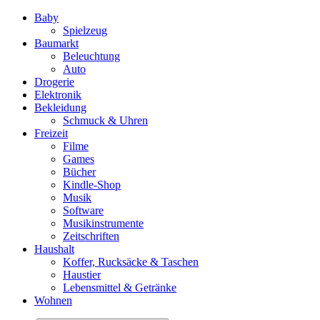
Baby
Spielzeug
Baumarkt
Beleuchtung
Auto
Drogerie
Elektronik
Bekleidung
Schmuck & Uhren
Freizeit
Filme
Games
Bücher
Kindle-Shop
Musik
Software
Musikinstrumente
Zeitschriften
Haushalt
Koffer, Rucksäcke & Taschen
Haustier
Lebensmittel & Getränke
Wohnen