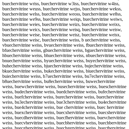
buechervitrine wriss, buechervitrine w3iss, buechervitrine w4iss,
buechervitrine weuss, buechervitrine wejss, buechervitrine wekss,
buechervitrine welss, buechervitrine weoss, buechervitrine we8ss,
buechervitrine we9ss, buechervitrine weiqs, buechervitrine weiws,
buechervitrine weies, buechervitrine weizs, buechervitrine weixs,
buechervitrine weics, buechervitrine weisq, buechervitrine weisw,
buechervitrine weise, buechervitrine weisz, buechervitrine weisx,
buechervitrine weisc, buechervitrine weiss, b uechervitrine weiss,
vbuechervitrine weiss, bvuechervitrine weiss, fbuechervitrine weiss,
bfuechervitrine weiss, gbuechervitrine weiss, bguechervitrine weiss,
hbuechervitrine weiss, bhuechervitrine weiss, nbuechervitrine weiss,
bnuechervitrine weiss, byuechervitrine weiss, buyechervitrine weiss,
buhechervitrine weiss, bjuechervitrine weiss, bujechervitrine weiss,
bkuechervitrine weiss, bukechervitrine weiss, biuechervitrine weiss,
buiechervitrine weiss, b7uechervitrine weiss, bu7echervitrine weiss,
b8uechervitrine weiss, bu8echervitrine weiss, buwechervitrine
weiss, buewchervitrine weiss, busechervitrine weiss, bueschervitrine
weiss, budechervitrine weiss, buedchervitrine weiss, bufechervitrine
weiss, buefchervitrine weiss, burechervitrine weiss, buerchervitrine
weiss, bu3echervitrine weiss, bue3chervitrine weiss, bu4echervitrine
weiss, bue4chervitrine weiss, bue chervitrine weiss, buec hervitrine
weiss, buexchervitrine weiss, buecxhervitrine weiss, buecshervitrine
weiss, buecdhervitrine weiss, buecfhervitrine weiss, buevchervitrine
weiss, buecvhervitrine weiss, buecbhervitrine weiss, buechbervitrine
weiss, buecghervitrine weiss, buechgervitrine weiss, buecthervitrine