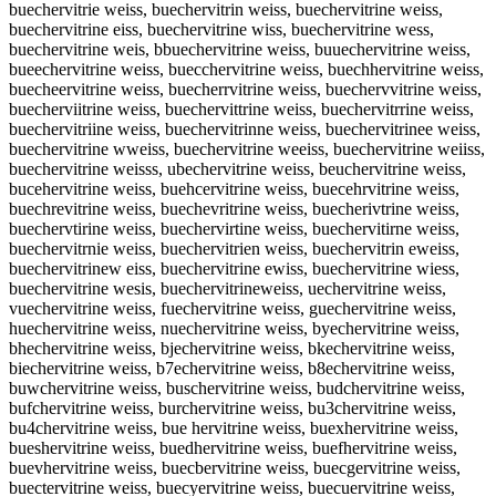
buechervitrie weiss, buechervitrin weiss, buechervitrine weiss,
buechervitrine eiss, buechervitrine wiss, buechervitrine wess,
buechervitrine weis, bbuechervitrine weiss, buuechervitrine weiss,
bueechervitrine weiss, buecchervitrine weiss, buechhervitrine weiss,
buecheervitrine weiss, buecherrvitrine weiss, buechervvitrine weiss,
buecherviitrine weiss, buechervittrine weiss, buechervitrrine weiss,
buechervitriine weiss, buechervitrinne weiss, buechervitrinee weiss,
buechervitrine wweiss, buechervitrine weeiss, buechervitrine weiiss,
buechervitrine weisss, ubechervitrine weiss, beuchervitrine weiss,
bucehervitrine weiss, buehcervitrine weiss, buecehrvitrine weiss,
buechrevitrine weiss, buechevritrine weiss, buecherivtrine weiss,
buechervtirine weiss, buechervirtine weiss, buechervitirne weiss,
buechervitrnie weiss, buechervitrien weiss, buechervitrin eweiss,
buechervitrinew eiss, buechervitrine ewiss, buechervitrine wiess,
buechervitrine wesis, buechervitrineweiss, uechervitrine weiss,
vuechervitrine weiss, fuechervitrine weiss, guechervitrine weiss,
huechervitrine weiss, nuechervitrine weiss, byechervitrine weiss,
bhechervitrine weiss, bjechervitrine weiss, bkechervitrine weiss,
biechervitrine weiss, b7echervitrine weiss, b8echervitrine weiss,
buwchervitrine weiss, buschervitrine weiss, budchervitrine weiss,
bufchervitrine weiss, burchervitrine weiss, bu3chervitrine weiss,
bu4chervitrine weiss, bue hervitrine weiss, buexhervitrine weiss,
bueshervitrine weiss, buedhervitrine weiss, buefhervitrine weiss,
buevhervitrine weiss, buecbervitrine weiss, buecgervitrine weiss,
buectervitrine weiss, buecyervitrine weiss, buecuervitrine weiss,