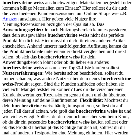
buechervitrine weiss
aus hochwertigen Materialien hergestellt oder
kommen billige Materialien zum Einsatz? Hier solltest du dir auch
die verschiedenen Kundenrezensionen auf Online-Shops wie z.B.
Amazon
anschauen. Hier geben viele Nutzer ihre
Meinung/Rezensionen bezüglich der Qualität ab.
Das
Anwendungsgebiet:
Je nach Nutzungsbereich kann es passieren,
dass dein ausgewähltes
buechervitrine weiss
nicht das perfekte
Produkt für dich ist. Hier musst du dich für einen anderen Artikel
entscheiden. Anhand unserer nachfolgenden Auflistung kannst du
die Produktmerkmale untereinander direkt vergleichen und direkt
sehen, ob sich das
buechervitrine weiss
für dein
Anwendungsbereich lohnt oder ob du lieber ein anderes
buechervitrine weiss
aus unserer Top30-Liste kaufen solltest.
Nutzererfahrungen:
Wie bereits schon beschrieben, solltest du
immer schauen, was andere Nutzer über dein neues
buechervitrine
weiss
-Produkt sagen. Sind die Kunden zufrieden oder haben sie
vielleicht Mängel feststellen können? Lies dir die verschiedenen
Kundenbewertungen/Rezensionen genau durch und du übertrage
deren Meinung auf deine Kaufintention.
Flexibilität:
Möchtest du
dein
buechervitrine weiss
häufig transportieren, solltest du auf
jeden Fall darauf achten, wie groß das
buechervitrine weiss
ist und
wie viel es wiegt. Solltest du dir dennoch unsicher sein beim Kauf,
ob du dir ein passendes
buechervitrine weiss
kaufen solltest oder
ob das Produkt überhaupt das Richtige für dich ist, solltest du dir
mal auf anderen Testportalen eine Meinung einholen. Hier werden