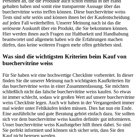
Personen an, die die Produkte auch schon einmal in der Hand
gehalten haben und somit eine transparente Aussage über das
buechervitrine weiss treffen können. Diese buechervitrine weiss
Tests sind sehr seriös und können ihnen bei der Kaufentscheidung
auf jeden Fall weiterhelfen. Unserer Meinung nach ist das die
seriöseste Auskunft über ein Produkt, die Sie bekommen können.
Hier werden ihnen auch Fragen zur Haltbarkeit und Handhabung
beantwortet und allgemein haben wir die Erfahrungen machen
dürfen, dass keine weiteren Fragen mehr offen geblieben sind.
Was sind die wichtigsten Kriterien beim Kauf von
buechervitrine weiss
Für Sie haben wir eine hochwertige Checkliste vorbereitet. In dieser
finden Sie die unserer Meinung nach wichtigsten Kaufkriterien für
das buechervitrine weiss in einer Zusammenfassung. Sie möchten
schließlich nicht das falsche buechervitrine weiss kaufen. So etwas
ist immer schlecht, sodass wir großen Wert auf unsere buechervitrine
weiss Checkliste legen. Auch wir haben in der Vergangenheit immer
mal wieder unter Fehlkäufen leiden müssen. Dies hat nun ein Ende.
Eine ausführliche und gute Beratung gehört einfach dazu. Sie sollten
sich vor dem buechervitrine weiss kaufen definitiv gut informieren.
Unser buechervitrine weiss Kaufratgeber hilft ihnen dabei. So sind
Sie perfekt informiert und können sich sicher sein, dass Sie den
Kauf nicht bereuen werden.