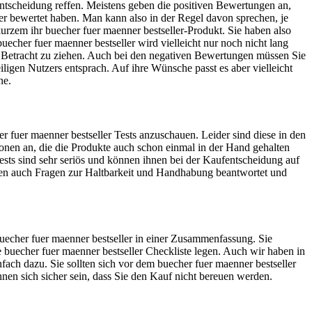
entscheidung reffen. Meistens geben die positiven Bewertungen an,
ller bewertet haben. Man kann also in der Regel davon sprechen, je
kurzem ihr buecher fuer maenner bestseller-Produkt. Sie haben also
cher fuer maenner bestseller wird vielleicht nur noch nicht lang
n Betracht zu ziehen. Auch bei den negativen Bewertungen müssen Sie
iligen Nutzers entsprach. Auf ihre Wünsche passt es aber vielleicht
ne.
 fuer maenner bestseller Tests anzuschauen. Leider sind diese in den
rsonen an, die die Produkte auch schon einmal in der Hand gehalten
ests sind sehr seriös und können ihnen bei der Kaufentscheidung auf
hnen auch Fragen zur Haltbarkeit und Handhabung beantwortet und
 buecher fuer maenner bestseller in einer Zusammenfassung. Sie
e buecher fuer maenner bestseller Checkliste legen. Auch wir haben in
ach dazu. Sie sollten sich vor dem buecher fuer maenner bestseller
önnen sich sicher sein, dass Sie den Kauf nicht bereuen werden.