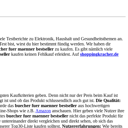
viele Testberichte zu Elektronik, Haushalt und Gesundheitsthemen an.
Test bist, wirst du hier bestimmt fündig werden. Wir haben dir
her fuer maenner bestseller
zu kaufen. Es gibt nämlich viele
eller
kaufen keinen Fehlkauf erleidest. Auf
shoppingkracher.de
gsten Kaufkriterien geben. Denn nicht nur der Preis beim Kauf ist
gt ist und ob das Produkt schlussendlich auch gut ist.
Die Qualität:
urde das
buecher fuer maenner bestseller
aus hochwertigen
nline-Shops wie z.B.
Amazon
anschauen. Hier geben viele Nutzer ihre
ltes
buecher fuer maenner bestseller
nicht das perfekte Produkt für
untereinander direkt vergleichen und direkt sehen, ob sich das
serer Top30-Liste kaufen solltest.
Nutzererfahrungen:
Wie bereits