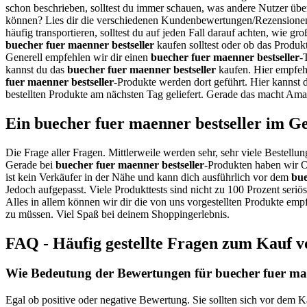
schon beschrieben, solltest du immer schauen, was andere Nutzer üb
können? Lies dir die verschiedenen Kundenbewertungen/Rezensionen
häufig transportieren, solltest du auf jeden Fall darauf achten, wie gr
buecher fuer maenner bestseller
kaufen solltest oder ob das Produkt
Generell empfehlen wir dir einen
buecher fuer maenner bestseller
-
kannst du das
buecher fuer maenner bestseller
kaufen. Hier empfehl
fuer maenner bestseller
-Produkte werden dort geführt. Hier kannst
bestellten Produkte am nächsten Tag geliefert. Gerade das macht Ama
Ein buecher fuer maenner bestseller im G
Die Frage aller Fragen. Mittlerweile werden sehr, sehr viele Bestellun
Gerade bei
buecher fuer maenner bestseller
-Produkten haben wir O
ist kein Verkäufer in der Nähe und kann dich ausführlich vor dem
bue
Jedoch aufgepasst. Viele Produkttests sind nicht zu 100 Prozent seri
Alles in allem können wir dir die von uns vorgestellten Produkte empf
zu müssen. Viel Spaß bei deinem Shoppingerlebnis.
FAQ - Häufig gestellte Fragen zum Kauf v
Wie Bedeutung der Bewertungen für buecher fuer maen
Egal ob positive oder negative Bewertung. Sie sollten sich vor dem 