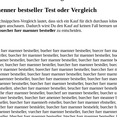
enner bestseller
Test oder Vergleich
chnäppchen-Vergleich lautet, dass sich ein Kauf für dich durchaus loh
ngen anschauen. Dadurch wirst Du den Kauf auf keinen Fall bereuen un
buecher fuer maenner bestseller
zu entscheiden.
ler, burcher fuer maenner bestseller, bu3cher fuer maenner bestseller, bu4cher fuer maenner bestseller, bue her fuer maenner bestseller, buexher fuer maenner bestseller, buesher fuer maenner bestseller, buedher fuer maenner bestseller, buefher fuer maenner bestseller, buevher fuer maenner bestseller, buecber fuer maenner bestseller, buecger fuer maenner bestseller, buecter fuer maenner bestseller, buecyer fuer maenner bestseller, buecuer fuer maenner bestseller, buecjer fuer maenner bestseller, buecmer fuer maenner bestseller, buecner fuer maenner bestseller, buechwr fuer maenner bestseller, buechsr fuer maenner bestseller, buechdr fuer maenner bestseller, buechfr fuer maenner bestseller, buechrr fuer maenner bestseller, buech3r fuer maenner bestseller, buech4r fuer maenner bestseller, buechee fuer maenner bestseller, bueched fuer maenner bestseller, buechef fuer maenner bestseller, buecheg fuer maenner bestseller, buechet fuer maenner bestseller, bueche4 fuer maenner bestseller, bueche5 fuer maenner bestseller, buecher cuer maenner bestseller, buecher duer maenner bestseller, buecher euer maenner bestseller, buecher ruer maenner bestseller, buecher tuer maenner bestseller, buecher guer maenner bestseller, buecher buer maenner bestseller, buecher vuer maenner bestseller, buecher fyer maenner bestseller, buecher fher maenner bestseller, buecher fjer maenner bestseller, buecher fker maenner bestseller, buecher fier maenner bestseller, buecher f7er maenner bestseller, buecher f8er maenner bestseller, buecher fuwr maenner bestseller, buecher fusr maenner bestseller, buecher fudr maenner bestseller, buecher fufr maenner bestseller, buecher furr maenner bestseller, buecher fu3r maenner bestseller, buecher fu4r maenner bestseller, buecher fuee maenner bestseller, buecher fued maenner bestseller, buecher fuef maenner bestseller, buecher fueg maenner bestseller, buecher fuet maenner bestseller, buecher fue4 maenner bestseller, buecher fue5 maenner bestseller, buecher fuer aenner bestseller, buecher fuer naenner bestseller, buecher fuer haenner bestseller, buecher fuer jaenner bestseller, buecher fuer kaenner bestseller, buecher fuer laenner bestseller, buecher fuer mqenner bestseller, buecher fuer mwenner bestseller, buecher fuer mzenner bestseller, buecher fuer mxenner bestseller, buecher fuer mawnner bestseller, buecher fuer masnner bestseller, buecher fuer madnner bestseller, buecher fuer mafnner bestseller, buecher fuer marnner bestseller, buecher fuer ma3nner bestseller, buecher fuer ma4nner bestseller, buecher fuer mae ner bestseller, buecher fuer maebner bestseller, buecher fuer maegner bestseller, buecher fuer maehner bestseller, buecher fuer maejner bestseller, buecher fuer maemner bestseller, buecher fuer maen er bestseller, buecher fuer maenber bestseller, buecher fuer maenger bestseller, buecher fuer maenher bestseller, buecher fuer maenjer bestseller, buecher fuer maenmer bestseller, buecher fuer maennwr bestseller, buecher fuer maennsr bestseller, buecher fuer maenndr bestseller, buecher fuer maennfr bestseller, buecher fuer maennrr bestseller, buecher fuer maenn3r bestseller, buecher fuer maenn4r bestseller, buecher fuer maennee bestseller, buecher fuer maenned bestseller, buecher fuer maennef bestseller, buecher fuer maenneg bestseller, buecher fuer maennet bestseller, buecher fuer maenne4 bestseller, buecher fuer m