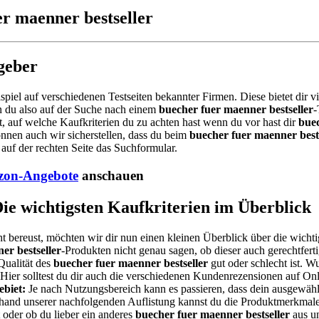
er maenner bestseller
geber
ispiel auf verschiedenen Testseiten bekannter Firmen. Diese bietet dir 
n du also auf der Suche nach einem
buecher fuer maenner bestseller
-
 auf welche Kaufkriterien du zu achten hast wenn du vor hast dir
buec
önnen auch wir sicherstellen, dass du beim
buecher fuer maenner bests
auf der rechten Seite das Suchformular.
on-Angebote
anschauen
Die wichtigsten Kaufkriterien im Überblick
t bereust, möchten wir dir nun einen kleinen Überblick über die wichti
er bestseller
-Produkten nicht genau sagen, ob dieser auch gerechtferti
Qualität des
buecher fuer maenner bestseller
gut oder schlecht ist. W
? Hier solltest du dir auch die verschiedenen Kundenrezensionen auf O
biet:
Je nach Nutzungsbereich kann es passieren, dass dein ausgewäh
Anhand unserer nachfolgenden Auflistung kannst du die Produktmerkmale 
oder ob du lieber ein anderes
buecher fuer maenner bestseller
aus un