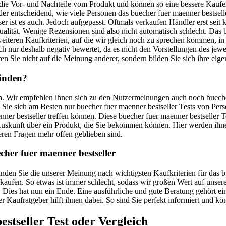
t die Vor- und Nachteile vom Produkt und können so eine bessere Kauf
ieder entscheidend, wie viele Personen das buecher fuer maenner bestse
r ist es auch. Jedoch aufgepasst. Oftmals verkaufen Händler erst seit 
ität. Wenige Rezensionen sind also nicht automatisch schlecht. Das bue
weiteren Kaufkriterien, auf die wir gleich noch zu sprechen kommen, i
ch nur deshalb negativ bewertet, da es nicht den Vorstellungen des jewe
en Sie nicht auf die Meinung anderer, sondern bilden Sie sich ihre eige
finden?
uen. Wir empfehlen ihnen sich zu den Nutzermeinungen auch noch buecher
en Sie sich am Besten nur buecher fuer maenner bestseller Tests von Pe
ner bestseller treffen können. Diese buecher fuer maenner bestseller T
te Auskunft über ein Produkt, die Sie bekommen können. Hier werden i
eren Fragen mehr offen geblieben sind.
cher fuer maenner bestseller
 finden Sie die unserer Meinung nach wichtigsten Kaufkriterien für das
 kaufen. So etwas ist immer schlecht, sodass wir großen Wert auf unser
ies hat nun ein Ende. Eine ausführliche und gute Beratung gehört einf
er Kaufratgeber hilft ihnen dabei. So sind Sie perfekt informiert und k
estseller
Test oder Vergleich