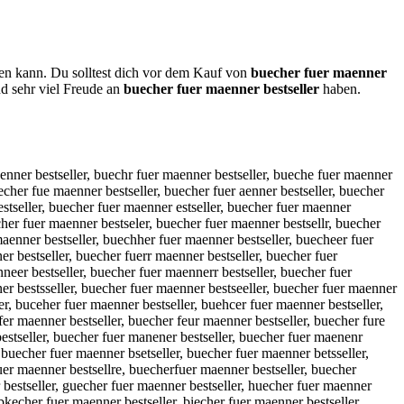
nen kann. Du solltest dich vor dem Kauf von
buecher fuer maenner
d sehr viel Freude an
buecher fuer maenner bestseller
haben.
aenne5 bestseller, buecher fuer maenner estseller, buecher fuer maenner vestseller, buecher fuer maenner festseller, buecher fuer maenner gestseller, buecher fuer maenner hestseller, buecher fuer maenner nestseller, buecher fuer maenner bwstseller, buecher fuer maenner bsstseller, buecher fuer maenner bdstseller, buecher fuer maenner bfstseller, buecher fuer maenner brstseller, buecher fuer maenner b3stseller, buecher fuer maenner b4stseller, buecher fuer maenner beqtseller, buecher fuer maenner bewtseller, buecher fuer maenner beetseller, buecher fuer maenner beztseller, buecher fuer maenner bextseller, buecher fuer maenner bectseller, buecher fuer maenner besrseller, buecher fuer maenner besfseller, buecher fuer maenner besgseller, buecher fuer maenner beshseller, buecher fuer maenner besyseller, buecher fuer maenner bes5seller, buecher fuer maenner bes6seller, buecher fuer maenner bestqeller, buecher fuer maenner bestweller, buecher fuer maenner besteeller, buecher fuer maenner bestzeller, buecher fuer maenner bestxeller, buecher fuer maenner bestceller, buecher fuer maenner bestswller, buecher fuer maenner bestssller, buecher fuer maenner bestsdller, buecher fuer maenner bestsfller, buecher fuer maenner bestsrller, buecher fuer maenner bests3ller, buecher fuer maenner bests4ller, buecher fuer maenner bestsepler, buecher fuer maenner bestseoler, buecher fuer maenner bestseiler, buecher fuer maenner bestsekler, buecher fuer maenner bestsemler, buecher fuer maenner bestselper, buecher fuer maenner bestseloer, buecher fuer maenner bestselier, buecher fuer maenner bestselker, buecher fuer maenner bestselmer, buecher fuer maenner bestsellwr, buecher fuer maenner bestsellsr, buecher fuer maenner bestselldr, buecher fuer maenner bestsellfr, buecher fuer maenner bestsellrr, buecher fuer maenner bestsell3r, buecher fuer maenner bestsell4r, buecher fuer maenner bestsellee, buecher fuer maenner bestselled, buecher fuer maenner bestsellef, buecher fuer maenner bestselleg, buecher fuer maenner bestsellet, buecher fuer maenner bestselle4, buecher fuer maenner bestselle5, buecher fuer maenner bestseller, b uecher fuer maenner bestseller, vbuecher fuer maenner bestseller, bvuecher fuer maenner bestseller, fbuecher fuer maenner bestseller, bfuecher fuer maenner bestseller, gbuecher fuer maenner bestseller, bguecher fuer maenner bestseller, hbuecher fuer maenner bestseller, bhuecher fuer maenner bestseller, nbuecher fuer maenner bestseller, bnuecher fuer maenner bestseller, byuecher fuer maenner bestseller, buyecher fuer maenner bestseller, buhecher fuer maenner bestseller, bjuecher fuer maenner bestseller, bujecher fuer maenner bestseller, bkuecher fuer maenner bestseller, bukecher fuer maenner bestseller, biuecher fuer maenner bestseller, buiecher fuer maenner bestseller, b7uecher fuer maenner bestseller, bu7echer fuer maenner bestseller, b8uecher fuer maenner bestseller, bu8echer fuer maenner bestseller, buwecher fuer maenner bestseller, buewcher fuer maenner bestseller, busecher fuer maenner bestseller, buescher fuer maenner bestseller, budecher fuer maenner bestseller, buedcher fuer maenner bestseller, bufecher fuer maenner bestseller, buefcher fuer maenner bestseller, burecher fuer maenner bestseller, buercher fuer maenner bestseller, b