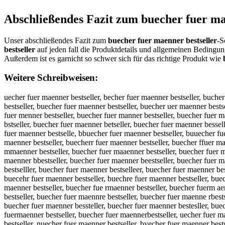
Abschließendes Fazit zum
buecher fuer ma
Unser abschließendes Fazit zum
buecher fuer maenner bestseller
-S
bestseller
auf jeden fall die Produktdetails und allgemeinen Bedingu
Außerdem ist es garnicht so schwer sich für das richtige Produkt wie
Weitere Schreibweisen:
uecher fuer maenner bestseller, becher fuer maenner bestseller, bucher fuer maenner bestseller, bueher fuer maenner bestseller, buecer fuer maenner bestseller, buechr fuer maenner bestseller, bueche fuer maenner bestseller, buecher fuer maenner bestseller, buecher uer maenner bestseller, buecher fer maenner bestseller, buecher fur maenner bestseller, buecher fue maenner bestseller, buecher fuer aenner bestseller, buecher fuer menner bestseller, buecher fuer manner bestseller, buecher fuer maener bestseller, buecher fuer maennr bestseller, buecher fuer maenne bestseller, buecher fuer maenner estseller, buecher fuer maenner bstseller, buecher fuer maenner betseller, buecher fuer maenner besseller, buecher fuer maenner besteller, buecher fuer maenner bestsller, buecher fuer maenner bestseler, buecher fuer maenner bestsellr, buecher fuer maenner bestselle, bbuecher fuer maenner bestseller, buuecher fuer maenner bestseller, bueecher fuer maenner bestseller, bueccher fuer maenner bestseller, buechher fuer maenner bestseller, buecheer fuer maenner bestseller, buecherr fuer maenner bestseller, buecher ffuer maenner bestseller, buecher fuuer maenner bestseller, buecher fueer maenner bestseller, buecher fuerr maenner bestseller, buecher fuer mmaenner bestseller, buecher fuer maaenner bestseller, buecher fuer maeenner bestseller, buecher fuer maennner bestseller, buecher fuer maenneer bestseller, buecher fuer maennerr bestseller, buecher fuer maenner bbestseller, buecher fuer maenner beestseller, buecher fuer maenner besstseller, buecher fuer maenner besttseller, buecher fuer maenner bestsseller, buecher fuer maenner bestseeller, buecher fuer maenner bestselller, buecher fuer maenner bestselleer, buecher fuer maenner bestsellerr, ubecher fuer maenner bestseller, beucher fuer maenner bestseller, buceher fuer maenner bestseller, buehcer fuer maenner bestseller, buecehr fuer maenner bestseller, buechre fuer maenner bestseller, bueche rfuer maenner bestseller, buecherf uer maenner bestseller, buecher ufer maenner bestseller, buecher feur maenner bestseller, buecher fure maenner bestseller, buecher fue rmaenner bestseller, buecher fuerm aenner bestseller, buecher fuer amenner bestseller, buecher fuer meanner bestseller, buecher fuer manener bestseller, buecher fuer maenenr bestseller, buecher fuer maennre bestseller, buecher fuer maenne rbestseller, buecher fuer maennerb estseller, buecher fuer maenner ebstseller, buecher fuer maenner bsetseller, buecher fuer maenner betsseller, buecher fuer maenner bessteller, buecher fuer maenner bestesller, buecher fuer maenner bestsleler, buecher fuer maenner bestselelr, buecher fuer maenner bestsellre, buecherfuer maenner bestseller, buecher fuermaenner bestseller, buecher fuer maennerbestseller, uecher fuer maenner bestseller, vuecher fuer maenner bestseller, fuecher fuer maenner bestseller, guecher fuer maenner bestseller, huecher fuer maenner bestseller, nuecher fuer maenner bestseller, byecher fuer maenner bestseller, bhecher fuer maenner bestseller, bjecher fuer maenner bestseller, bkecher fuer maenner bestseller, biecher fuer maenner bestseller, b7echer fuer maenner bestseller, b8echer fuer maenner bestseller, buwcher fuer maenner bestseller, buscher fuer maenner bestseller, budcher fuer maenner bestseller, bufcher fuer maenner bestsel