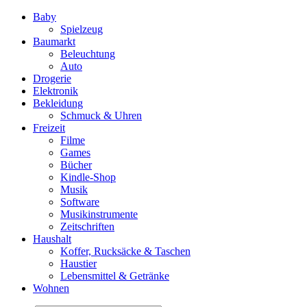
Baby
Spielzeug
Baumarkt
Beleuchtung
Auto
Drogerie
Elektronik
Bekleidung
Schmuck & Uhren
Freizeit
Filme
Games
Bücher
Kindle-Shop
Musik
Software
Musikinstrumente
Zeitschriften
Haushalt
Koffer, Rucksäcke & Taschen
Haustier
Lebensmittel & Getränke
Wohnen