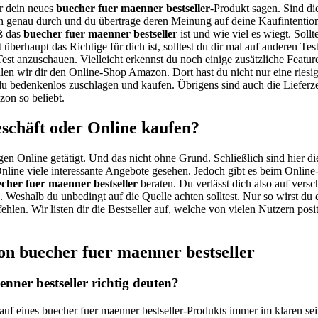
er dein neues
buecher fuer maenner bestseller
-Produkt sagen. Sind di
 genau durch und du übertrage deren Meinung auf deine Kaufintentio
oß das
buecher fuer maenner bestseller
ist und wie viel es wiegt. Soll
 überhaupt das Richtige für dich ist, solltest du dir mal auf anderen T
Test anzuschauen. Vielleicht erkennst du noch einige zusätzliche Featur
en wir dir den Online-Shop Amazon. Dort hast du nicht nur eine riesi
 du bedenkenlos zuschlagen und kaufen. Übrigens sind auch die Liefer
zon so beliebt.
eschäft oder Online kaufen?
gen Online getätigt. Und das nicht ohne Grund. Schließlich sind hier di
nline viele interessante Angebote gesehen. Jedoch gibt es beim Online
cher fuer maenner bestseller
beraten. Du verlässt dich also auf vers
ös. Weshalb du unbedingt auf die Quelle achten solltest. Nur so wirst 
ehlen. Wir listen dir die Bestseller auf, welche von vielen Nutzern pos
on buecher fuer maenner bestseller
ner bestseller richtig deuten?
Kauf eines buecher fuer maenner bestseller-Produkts immer im klaren se