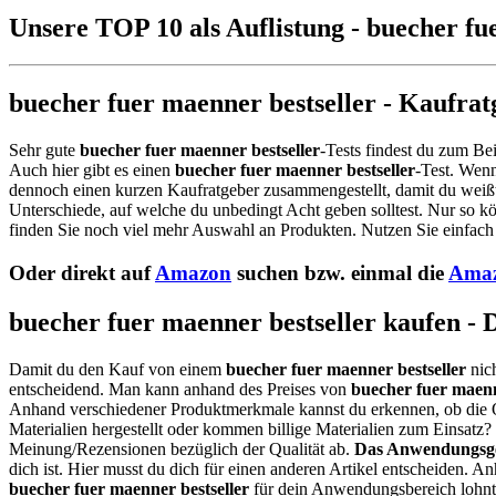
Unsere TOP 10 als Auflistung - buecher fu
buecher fuer maenner bestseller - Kaufrat
Sehr gute
buecher fuer maenner bestseller
-Tests findest du zum Be
Auch hier gibt es einen
buecher fuer maenner bestseller
-Test. Wen
dennoch einen kurzen Kaufratgeber zusammengestellt, damit du weißt,
Unterschiede, auf welche du unbedingt Acht geben solltest. Nur so k
finden Sie noch viel mehr Auswahl an Produkten. Nutzen Sie einfach 
Oder direkt auf
Amazon
suchen bzw. einmal die
Amaz
buecher fuer maenner bestseller kaufen - 
Damit du den Kauf von einem
buecher fuer maenner bestseller
nich
entscheidend. Man kann anhand des Preises von
buecher fuer maenn
Anhand verschiedener Produktmerkmale kannst du erkennen, ob die 
Materialien hergestellt oder kommen billige Materialien zum Einsatz
Meinung/Rezensionen bezüglich der Qualität ab.
Das Anwendungsge
dich ist. Hier musst du dich für einen anderen Artikel entscheiden. 
buecher fuer maenner bestseller
für dein Anwendungsbereich lohnt 