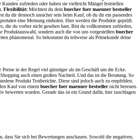
e Kunden zufrieden oder haben sie vielleicht Mängel feststellen
n.
Flexibilität:
Möchtest du dein
buecher fuer maenner bestseller
test du dir dennoch unsicher sein beim Kauf, ob du dir ein passendes
estportalen eine Meinung einholen. Hier werden die Produkte geprüft.
es, die du vorher nicht gesehen hast. Bist du vollkommen zufrieden,
ge Produktauswahl, sondern auch die von uns vorgestellten
buecher
zeiten phänomenal. So bekommst du teilweise als Primekunde deine
e Preise in der Regel viel günstiger als im Geschäft um die Ecke.
-Shopping auch einen großen Nachteil. Und das ist die Beratung. So
chiedene Produkt Testberichte. Diese sind jedoch auch zu empfehlen.
du den Kauf von einem
buecher fuer maenner bestseller
nicht bereuen.
itiv bewerten wurden. Gerade das ist ein Grund dafür, hier zuschlagen
in, dass Sie sich bei Bewertungen anschauen. Sowohl die negativen,