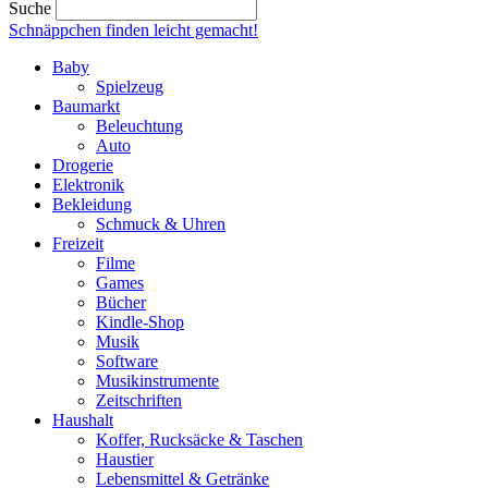
Suche
Schnäppchen finden
leicht gemacht!
Baby
Spielzeug
Baumarkt
Beleuchtung
Auto
Drogerie
Elektronik
Bekleidung
Schmuck & Uhren
Freizeit
Filme
Games
Bücher
Kindle-Shop
Musik
Software
Musikinstrumente
Zeitschriften
Haushalt
Koffer, Rucksäcke & Taschen
Haustier
Lebensmittel & Getränke