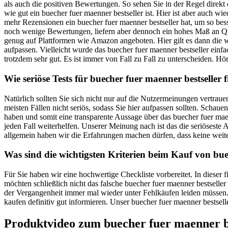
als auch die positiven Bewertungen. So sehen Sie in der Regel direk
wie gut ein buecher fuer maenner bestseller ist. Hier ist aber auch w
mehr Rezensionen ein buecher fuer maenner bestseller hat, um so besse
noch wenige Bewertungen, liefern aber dennoch ein hohes Maß an Qual
genug auf Plattformen wie Amazon angeboten. Hier gilt es dann die 
aufpassen. Vielleicht wurde das buecher fuer maenner bestseller einfa
trotzdem sehr gut. Es ist immer von Fall zu Fall zu unterscheiden. Hör
Wie seriöse Tests für buecher fuer maenner bestseller 
Natürlich sollten Sie sich nicht nur auf die Nutzermeinungen vertra
meisten Fällen nicht seriös, sodass Sie hier aufpassen sollten. Schau
haben und somit eine transparente Aussage über das buecher fuer maen
jeden Fall weiterhelfen. Unserer Meinung nach ist das die seriöses
allgemein haben wir die Erfahrungen machen dürfen, dass keine weit
Was sind die wichtigsten Kriterien beim Kauf von bue
Für Sie haben wir eine hochwertige Checkliste vorbereitet. In dieser
möchten schließlich nicht das falsche buecher fuer maenner bestseller
der Vergangenheit immer mal wieder unter Fehlkäufen leiden müssen. D
kaufen definitiv gut informieren. Unser buecher fuer maenner bestsell
Produktvideo zum
buecher fuer maenner b