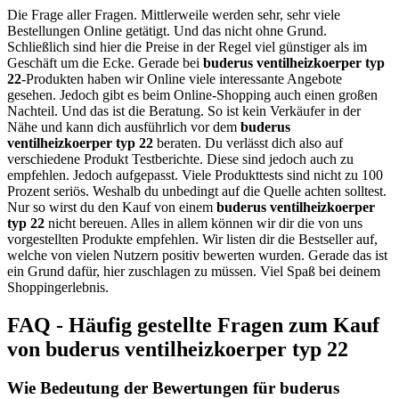
Die Frage aller Fragen. Mittlerweile werden sehr, sehr viele
Bestellungen Online getätigt. Und das nicht ohne Grund.
Schließlich sind hier die Preise in der Regel viel günstiger als im
Geschäft um die Ecke. Gerade bei
buderus ventilheizkoerper typ
22
-Produkten haben wir Online viele interessante Angebote
gesehen. Jedoch gibt es beim Online-Shopping auch einen großen
Nachteil. Und das ist die Beratung. So ist kein Verkäufer in der
Nähe und kann dich ausführlich vor dem
buderus
ventilheizkoerper typ 22
beraten. Du verlässt dich also auf
verschiedene Produkt Testberichte. Diese sind jedoch auch zu
empfehlen. Jedoch aufgepasst. Viele Produkttests sind nicht zu 100
Prozent seriös. Weshalb du unbedingt auf die Quelle achten solltest.
Nur so wirst du den Kauf von einem
buderus ventilheizkoerper
typ 22
nicht bereuen. Alles in allem können wir dir die von uns
vorgestellten Produkte empfehlen. Wir listen dir die Bestseller auf,
welche von vielen Nutzern positiv bewerten wurden. Gerade das ist
ein Grund dafür, hier zuschlagen zu müssen. Viel Spaß bei deinem
Shoppingerlebnis.
FAQ - Häufig gestellte Fragen zum Kauf
von buderus ventilheizkoerper typ 22
Wie Bedeutung der Bewertungen für buderus