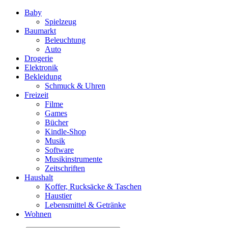
Baby
Spielzeug
Baumarkt
Beleuchtung
Auto
Drogerie
Elektronik
Bekleidung
Schmuck & Uhren
Freizeit
Filme
Games
Bücher
Kindle-Shop
Musik
Software
Musikinstrumente
Zeitschriften
Haushalt
Koffer, Rucksäcke & Taschen
Haustier
Lebensmittel & Getränke
Wohnen