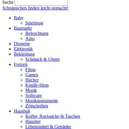
Suche
Schnäppchen finden
leicht gemacht!
Baby
Spielzeug
Baumarkt
Beleuchtung
Auto
Drogerie
Elektronik
Bekleidung
Schmuck & Uhren
Freizeit
Filme
Games
Bücher
Kindle-Shop
Musik
Software
Musikinstrumente
Zeitschriften
Haushalt
Koffer, Rucksäcke & Taschen
Haustier
Lebensmittel & Getränke