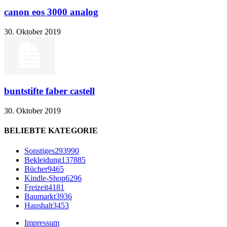
canon eos 3000 analog
30. Oktober 2019
buntstifte faber castell
30. Oktober 2019
BELIEBTE KATEGORIE
Sonstiges
293990
Bekleidung
137885
Bücher
9465
Kindle-Shop
6296
Freizeit
4181
Baumarkt
3936
Haushalt
3453
Impressum