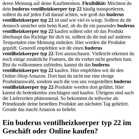
deren Meinung auf deine Kaufintention.
Flexibilität:
Möchtest du
dein
buderus ventilheizkoerper typ 22
häufig transportieren,
solltest du auf jeden Fall darauf achten, wie groß das
buderus
ventilheizkoerper typ 22
ist und wie viel es wiegt. Solltest du dir
dennoch unsicher sein beim Kauf, ob du dir ein passendes
buderus
ventilheizkoerper typ 22
kaufen solltest oder ob das Produkt
überhaupt das Richtige für dich ist, solltest du dir mal auf anderen
Testportalen eine Meinung einholen. Hier werden die Produkte
geprüft. Generell empfehlen wir dir einen
buderus
ventilheizkoerper typ 22
-Test anzuschauen. Vielleicht erkennst du
noch einige zusätzliche Features, die du vorher nicht gesehen hast.
Bist du vollkommen zufrieden, kannst du das
buderus
ventilheizkoerper typ 22
kaufen. Hier empfehlen wir dir den
Online-Shop Amazon. Dort hast du nicht nur eine riesige
Produktauswahl, sondern auch die von uns vorgestellten
buderus
ventilheizkoerper typ 22
-Produkte werden dort geführt. Hier
kannst du bedenkenlos zuschlagen und kaufen. Übrigens sind auch
die Lieferzeiten phänomenal. So bekommst du teilweise als
Primekunde deine bestellten Produkte am nächsten Tag geliefert.
Gerade das macht Amazon so beliebt.
Ein buderus ventilheizkoerper typ 22 im
Geschäft oder Online kaufen?