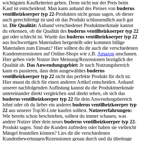
wichtigsten Kaufkriterien geben. Denn nicht nur der Preis beim
Kauf ist entscheidend. Man kann anhand des Preises von
buderus
ventilheizkoerper typ 22
-Produkten nicht genau sagen, ob dieser
auch gerechtfertigt ist und ob das Produkt schlussendlich auch gut
ist.
Die Qualität:
Anhand verschiedener Produktmerkmale kannst
du erkennen, ob die Qualität des
buderus ventilheizkoerper typ 22
gut oder schlecht ist. Wurde das
buderus ventilheizkoerper typ 22
aus hochwertigen Materialien hergestellt oder kommen billige
Materialien zum Einsatz? Hier solltest du dir auch die verschiedenen
Kundenrezensionen auf Online-Shops wie z.B.
Amazon
anschauen.
Hier geben viele Nutzer ihre Meinung/Rezensionen bezüglich der
Qualität ab.
Das Anwendungsgebiet:
Je nach Nutzungsbereich
kann es passieren, dass dein ausgewähltes
buderus
ventilheizkoerper typ 22
nicht das perfekte Produkt für dich ist.
Hier musst du dich für einen anderen Artikel entscheiden. Anhand
unserer nachfolgenden Auflistung kannst du die Produktmerkmale
untereinander direkt vergleichen und direkt sehen, ob sich das
buderus ventilheizkoerper typ 22
für dein Anwendungsbereich
lohnt oder ob du lieber ein anderes
buderus ventilheizkoerper typ
22
aus unserer Top30-Liste kaufen solltest.
Nutzererfahrungen:
Wie bereits schon beschrieben, solltest du immer schauen, was
andere Nutzer über dein neues
buderus ventilheizkoerper typ 22
-
Produkt sagen. Sind die Kunden zufrieden oder haben sie vielleicht
Mängel feststellen können? Lies dir die verschiedenen
Kundenbewertungen/Rezensionen genau durch und du übertrage