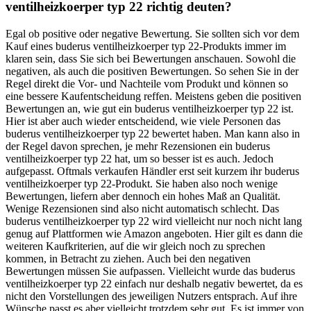
ventilheizkoerper typ 22 richtig deuten?
Egal ob positive oder negative Bewertung. Sie sollten sich vor dem
Kauf eines buderus ventilheizkoerper typ 22-Produkts immer im
klaren sein, dass Sie sich bei Bewertungen anschauen. Sowohl die
negativen, als auch die positiven Bewertungen. So sehen Sie in der
Regel direkt die Vor- und Nachteile vom Produkt und können so
eine bessere Kaufentscheidung reffen. Meistens geben die positiven
Bewertungen an, wie gut ein buderus ventilheizkoerper typ 22 ist.
Hier ist aber auch wieder entscheidend, wie viele Personen das
buderus ventilheizkoerper typ 22 bewertet haben. Man kann also in
der Regel davon sprechen, je mehr Rezensionen ein buderus
ventilheizkoerper typ 22 hat, um so besser ist es auch. Jedoch
aufgepasst. Oftmals verkaufen Händler erst seit kurzem ihr buderus
ventilheizkoerper typ 22-Produkt. Sie haben also noch wenige
Bewertungen, liefern aber dennoch ein hohes Maß an Qualität.
Wenige Rezensionen sind also nicht automatisch schlecht. Das
buderus ventilheizkoerper typ 22 wird vielleicht nur noch nicht lang
genug auf Plattformen wie Amazon angeboten. Hier gilt es dann die
weiteren Kaufkriterien, auf die wir gleich noch zu sprechen
kommen, in Betracht zu ziehen. Auch bei den negativen
Bewertungen müssen Sie aufpassen. Vielleicht wurde das buderus
ventilheizkoerper typ 22 einfach nur deshalb negativ bewertet, da es
nicht den Vorstellungen des jeweiligen Nutzers entsprach. Auf ihre
Wünsche passt es aber vielleicht trotzdem sehr gut. Es ist immer von