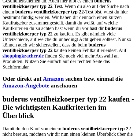
Gesundheitsthemen an. Auch hier gibt es einen
buderus
ventilheizkoerper typ 22
-Test. Wenn du also auf der Suche nach
einem
buderus ventilheizkoerper typ 22
-Test bist, wirst du hier
bestimmt fündig werden. Wir haben dir dennoch einen kurzen
Kaufratgeber zusammengestellt, damit du weißt, auf welche
Kaufkriterien du zu achten hast wenn du vor hast dir
buderus
ventilheizkoerper typ 22
zu kaufen. Es gibt nämlich viele
Unterschiede, auf welche du unbedingt Acht geben solltest. Nur so
können auch wir sicherstellen, dass du beim
buderus
ventilheizkoerper typ 22
kaufen keinen Fehlkauf erleidest. Auf
shoppingkracher.de
finden Sie noch viel mehr Auswahl an
Produkten. Nutzen Sie einfach auf der rechten Seite das
Suchformular.
Oder direkt auf
Amazon
suchen bzw. einmal die
Amazon-Angebote
anschauen
buderus ventilheizkoerper typ 22 kaufen -
Die wichtigsten Kaufkriterien im
Überblick
Damit du den Kauf von einem
buderus ventilheizkoerper typ 22
nicht bereust, möchten wir dir nun einen kleinen Überblick über die