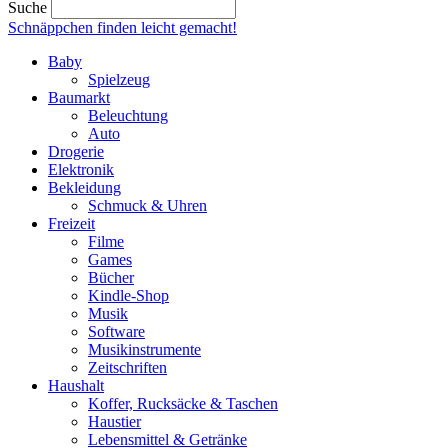
Suche
Schnäppchen finden
leicht gemacht!
Baby
Spielzeug
Baumarkt
Beleuchtung
Auto
Drogerie
Elektronik
Bekleidung
Schmuck & Uhren
Freizeit
Filme
Games
Bücher
Kindle-Shop
Musik
Software
Musikinstrumente
Zeitschriften
Haushalt
Koffer, Rucksäcke & Taschen
Haustier
Lebensmittel & Getränke