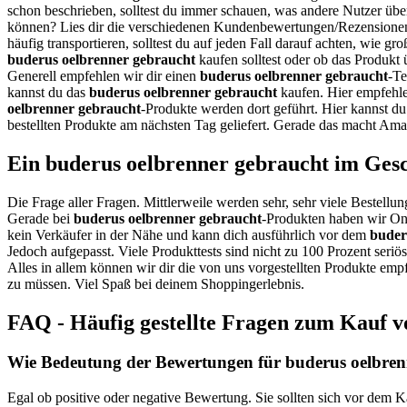
schon beschrieben, solltest du immer schauen, was andere Nutzer üb
können? Lies dir die verschiedenen Kundenbewertungen/Rezensionen
häufig transportieren, solltest du auf jeden Fall darauf achten, wie gr
buderus oelbrenner gebraucht
kaufen solltest oder ob das Produkt 
Generell empfehlen wir dir einen
buderus oelbrenner gebraucht
-Te
kannst du das
buderus oelbrenner gebraucht
kaufen. Hier empfehle
oelbrenner gebraucht
-Produkte werden dort geführt. Hier kannst d
bestellten Produkte am nächsten Tag geliefert. Gerade das macht Ama
Ein buderus oelbrenner gebraucht im Gesc
Die Frage aller Fragen. Mittlerweile werden sehr, sehr viele Bestellun
Gerade bei
buderus oelbrenner gebraucht
-Produkten haben wir Onl
kein Verkäufer in der Nähe und kann dich ausführlich vor dem
buder
Jedoch aufgepasst. Viele Produkttests sind nicht zu 100 Prozent seri
Alles in allem können wir dir die von uns vorgestellten Produkte empf
zu müssen. Viel Spaß bei deinem Shoppingerlebnis.
FAQ - Häufig gestellte Fragen zum Kauf v
Wie Bedeutung der Bewertungen für buderus oelbrenn
Egal ob positive oder negative Bewertung. Sie sollten sich vor dem 