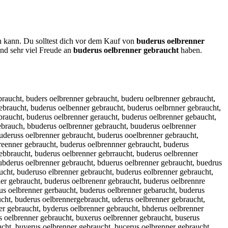
en kann. Du solltest dich vor dem Kauf von
buderus oelbrenner
nd sehr viel Freude an
buderus oelbrenner gebraucht
haben.
jcht, buderus oelbrenner gebrakcht, buderus oelbrenner gebraicht, buderus oelbrenner gebra7cht, buderus oelbrenner gebra8cht, buderus oelbrenner gebrau ht, buderus oelbrenner gebrauxht, buderus oelbrenner gebrausht, buderus oelbrenner gebraudht, buderus oelbrenner gebraufht, buderus oelbrenner gebrauvht, buderus oelbrenner gebraucbt, buderus oelbrenner gebraucgt, buderus oelbrenner gebrauctt, buderus oelbrenner gebraucyt, buderus oelbrenner gebraucut, buderus oelbrenner gebraucjt, buderus oelbrenner gebraucmt, buderus oelbrenner gebraucnt, buderus oelbrenner gebrauchr, buderus oelbrenner gebrauchf, buderus oelbrenner gebrauchg, buderus oelbrenner gebrauchh, buderus oelbrenner gebrauchy, buderus oelbrenner gebrauch5, buderus oelbrenner gebrauch6, buderus oelbrenner gebraucht, b uderus oelbrenner gebraucht, vbuderus oelbrenner gebraucht, bvuderus oelbrenner gebraucht, fbuderus oelbrenner gebraucht, bfuderus oelbrenner gebraucht, gbuderus oelbrenner gebraucht, bguderus oelbrenner gebraucht, hbuderus oelbrenner gebraucht, bhuderus oelbrenner gebraucht, nbuderus oelbrenner gebraucht, bnuderus oelbrenner gebraucht, byuderus oelbrenner gebraucht, buyderus oelbrenner gebraucht, buhderus oelbrenner gebraucht, bjuderus oelbrenner gebraucht, bujderus oelbrenner gebraucht, bkuderus oelbrenner gebraucht, bukderus oelbrenner gebraucht, biuderus oelbrenner gebraucht, buiderus oelbrenner gebraucht, b7uderus oelbrenner gebraucht, bu7derus oelbrenner gebraucht, b8uderus oelbrenner gebraucht, bu8derus oelbrenner gebraucht, buxderus oelbrenner gebraucht, budxerus oelbrenner gebraucht, busderus oelbrenner gebraucht, budserus oelbrenner gebraucht, buwderus oelbrenner gebraucht, budwerus oelbrenner gebraucht, buederus oelbrenner gebraucht, burderus oelbrenner gebraucht, budrerus oelbrenner gebraucht, bufderus oelbrenner gebraucht, budferus oelbrenner gebraucht, buvderus oelbrenner gebraucht, budverus oelbrenner gebraucht, bucderus oelbrenner gebraucht, budcerus oelbrenner gebraucht, budewrus oelbrenner gebraucht, budesrus oelbrenner gebraucht, budedrus oelbrenner gebraucht, budefrus oelbrenner gebraucht, bud3erus oelbrenner gebraucht, bude3rus oelbrenner gebraucht, bud4erus oelbrenner gebraucht, bude4rus oelbrenner gebraucht, budereus oelbrenner gebraucht, buderdus oelbrenner gebraucht, buderfus oelbrenner gebraucht, budegrus oelbrenner gebraucht, budergus oelbrenner gebraucht, budetrus oelbrenner gebraucht, budertus oelbrenner gebraucht, buder4us oelbrenner gebraucht, bude5rus oelbrenner gebraucht, buder5us oelbrenner gebraucht, buderyus oelbrenner gebraucht, buderuys oelbrenner gebraucht, buderhus oelbrenner gebraucht, buderuhs oelbrenner gebraucht, buderjus oelbrenner gebraucht, buderujs oelbrenner gebraucht, buderkus oelbrenner gebraucht, buderuks oelbrenner gebraucht, buderius oelbrenner gebraucht, buderuis oelbrenner gebraucht, buder7us oelbrenner gebraucht, buderu7s oelbrenner gebraucht, buder8us oelbrenner gebraucht, buderu8s oelbrenner gebraucht, buderuqs oelbrenner gebraucht, buderusq oelbrenner gebraucht, buderuws oelbrenner gebraucht, buderusw oelbrenner gebraucht, buderues oelbrenner gebraucht, buderuse oelbrenner gebraucht, buderuzs oelbrenner gebraucht, buderusz oelbrenner ge