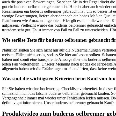
auch die positiven Bewertungen. So sehen Sie in der Regel direkt di
gut ein buderus oelbrenner gebraucht ist. Hier ist aber auch wieder 
Rezensionen ein buderus oelbrenner gebraucht hat, um so besser ist e
wenige Bewertungen, liefern aber dennoch ein hohes Maß an Qualität.
Plattformen wie Amazon angeboten. Hier gilt es dann die weiteren Ka
aufpassen. Vielleicht wurde das buderus oelbrenner gebraucht einfach 
trotzdem sehr gut. Es ist immer von Fall zu Fall zu unterscheiden. Hör
Wie seriöse Tests für buderus oelbrenner gebraucht f
Natürlich sollten Sie sich nicht nur auf die Nutzermeinungen vertra
meisten Fällen nicht seriös, sodass Sie hier aufpassen sollten. Scha
haben und somit eine transparente Aussage über das buderus oelbrenn
jeden Fall weiterhelfen. Unserer Meinung nach ist das die seriöses
allgemein haben wir die Erfahrungen machen dürfen, dass keine weit
Was sind die wichtigsten Kriterien beim Kauf von bu
Für Sie haben wir eine hochwertige Checkliste vorbereitet. In dieser
schließlich nicht das falsche buderus oelbrenner gebraucht kaufen. S
Vergangenheit immer mal wieder unter Fehlkäufen leiden müssen. Dies
definitiv gut informieren. Unser buderus oelbrenner gebraucht Kaufrat
Produktvideo zum
buderus oelbrenner ge