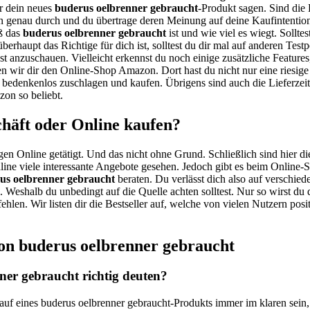
er dein neues
buderus oelbrenner gebraucht
-Produkt sagen. Sind die 
 genau durch und du übertrage deren Meinung auf deine Kaufintentio
oß das
buderus oelbrenner gebraucht
ist und wie viel es wiegt. Sollte
überhaupt das Richtige für dich ist, solltest du dir mal auf anderen Tes
st anzuschauen. Vielleicht erkennst du noch einige zusätzliche Feature
n wir dir den Online-Shop Amazon. Dort hast du nicht nur eine riesige
u bedenkenlos zuschlagen und kaufen. Übrigens sind auch die Lieferze
zon so beliebt.
häft oder Online kaufen?
gen Online getätigt. Und das nicht ohne Grund. Schließlich sind hier di
ine viele interessante Angebote gesehen. Jedoch gibt es beim Online-S
us oelbrenner gebraucht
beraten. Du verlässt dich also auf verschie
ös. Weshalb du unbedingt auf die Quelle achten solltest. Nur so wirst 
ehlen. Wir listen dir die Bestseller auf, welche von vielen Nutzern pos
on buderus oelbrenner gebraucht
er gebraucht richtig deuten?
Kauf eines buderus oelbrenner gebraucht-Produkts immer im klaren sein