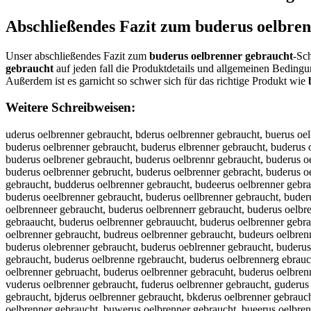
Abschließendes Fazit zum
buderus oelbre
Unser abschließendes Fazit zum
buderus oelbrenner gebraucht
-Sc
gebraucht
auf jeden fall die Produktdetails und allgemeinen Beding
Außerdem ist es garnicht so schwer sich für das richtige Produkt wie
Weitere Schreibweisen:
uderus oelbrenner gebraucht, bderus oelbrenner gebraucht, buerus oelbrenner gebraucht, budrus oelbrenner gebraucht, budeus oelbrenner gebraucht, buders oelbrenner gebraucht, buderu oelbrenner gebraucht, buderus oelbrenner gebraucht, buderus elbrenner gebraucht, buderus olbrenner gebraucht, buderus oebrenner gebraucht, buderus oelrenner gebraucht, buderus oelbenner gebraucht, buderus oelbrnner gebraucht, buderus oelbrener gebraucht, buderus oelbrennr gebraucht, buderus oelbrenne gebraucht, buderus oelbrenner ebraucht, buderus oelbrenner gbraucht, buderus oelbrenner geraucht, buderus oelbrenner gebaucht, buderus oelbrenner gebrucht, buderus oelbrenner gebracht, buderus oelbrenner gebrauht, buderus oelbrenner gebrauct, buderus oelbrenner gebrauch, bbuderus oelbrenner gebraucht, buuderus oelbrenner gebraucht, budderus oelbrenner gebraucht, budeerus oelbrenner gebraucht, buderrus oelbrenner gebraucht, buderuus oelbrenner gebraucht, buderuss oelbrenner gebraucht, buderus ooelbrenner gebraucht, buderus oeelbrenner gebraucht, buderus oellbrenner gebraucht, buderus oelbbrenner gebraucht, buderus oelbrrenner gebraucht, buderus oelbreenner gebraucht, buderus oelbrennner gebraucht, buderus oelbrenneer gebraucht, buderus oelbrennerr gebraucht, buderus oelbrenner ggebraucht, buderus oelbrenner geebraucht, buderus oelbrenner gebbraucht, buderus oelbrenner gebrraucht, buderus oelbrenner gebraaucht, buderus oelbrenner gebrauucht, buderus oelbrenner gebrauccht, buderus oelbrenner gebrauchht, buderus oelbrenner gebrauchtt, ubderus oelbrenner gebraucht, bduerus oelbrenner gebraucht, buedrus oelbrenner gebraucht, budreus oelbrenner gebraucht, budeurs oelbrenner gebraucht, budersu oelbrenner gebraucht, buderu soelbrenner gebraucht, buderuso elbrenner gebraucht, buderus eolbrenner gebraucht, buderus olebrenner gebraucht, buderus oeblrenner gebraucht, buderus oelrbenner gebraucht, buderus oelbernner gebraucht, buderus oelbrnener gebraucht, buderus oelbrenenr gebraucht, buderus oelbrennre gebraucht, buderus oelbrenne rgebraucht, buderus oelbrennerg ebraucht, buderus oelbrenner egbraucht, buderus oelbrenner gberaucht, buderus oelbrenner gerbaucht, buderus oelbrenner gebarucht, buderus oelbrenner gebruacht, buderus oelbrenner gebracuht, buderus oelbrenner gebrauhct, buderus oelbrenner gebraucth, buderusoelbrenner gebraucht, buderus oelbrennergebraucht, uderus oelbrenner gebraucht, vuderus oelbrenner gebraucht, fuderus oelbrenner gebraucht, guderus oelbrenner gebraucht, huderus oelbrenner gebraucht, nuderus oelbrenner gebraucht, byderus oelbrenner gebraucht, bhderus oelbrenner gebraucht, bjderus oelbrenner gebraucht, bkderus oelbrenner gebraucht, biderus oelbrenner gebraucht, b7derus oelbrenner gebraucht, b8derus oelbrenner gebraucht, buxerus oelbrenner gebraucht, buserus oelbrenner gebraucht, buwerus oelbrenner gebraucht, bueerus oelbrenner gebraucht, burerus oelbrenner gebraucht, buferus oelbrenner gebraucht, buverus oelbrenner gebraucht, bucerus oelbrenner gebraucht, budwrus oelbrenner gebraucht, budsrus oelbrenner gebraucht, buddrus oelbrenner gebraucht, budfrus oelbrenner gebraucht, budrrus oelbrenner gebraucht, bud3rus oelbrenner gebraucht, bud4rus oelbrenner gebraucht, budeeus oelbrenner gebraucht, budedus oelbrenner gebraucht, budefus oelbrenner gebraucht, budegus oelbrenner gebraucht, budetus oelbrenner gebraucht