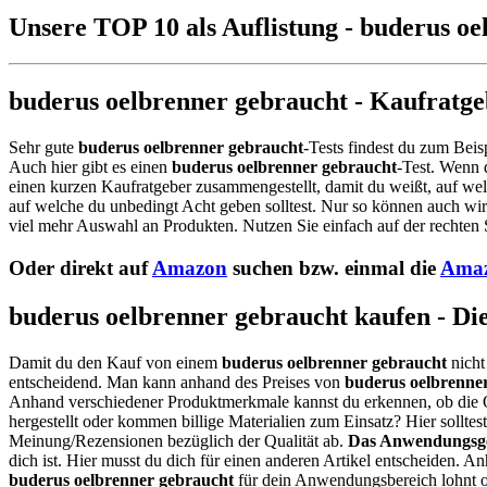
Unsere TOP 10 als Auflistung - buderus o
buderus oelbrenner gebraucht - Kaufratge
Sehr gute
buderus oelbrenner gebraucht
-Tests findest du zum Beis
Auch hier gibt es einen
buderus oelbrenner gebraucht
-Test. Wenn 
einen kurzen Kaufratgeber zusammengestellt, damit du weißt, auf wel
auf welche du unbedingt Acht geben solltest. Nur so können auch wir
viel mehr Auswahl an Produkten. Nutzen Sie einfach auf der rechten 
Oder direkt auf
Amazon
suchen bzw. einmal die
Amaz
buderus oelbrenner gebraucht kaufen - Die
Damit du den Kauf von einem
buderus oelbrenner gebraucht
nicht
entscheidend. Man kann anhand des Preises von
buderus oelbrenne
Anhand verschiedener Produktmerkmale kannst du erkennen, ob die 
hergestellt oder kommen billige Materialien zum Einsatz? Hier sollt
Meinung/Rezensionen bezüglich der Qualität ab.
Das Anwendungsge
dich ist. Hier musst du dich für einen anderen Artikel entscheiden. 
buderus oelbrenner gebraucht
für dein Anwendungsbereich lohnt o