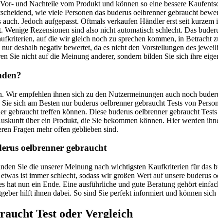
e Vor- und Nachteile vom Produkt und können so eine bessere Kaufents
entscheidend, wie viele Personen das buderus oelbrenner gebraucht bew
s auch. Jedoch aufgepasst. Oftmals verkaufen Händler erst seit kurzem
 Wenige Rezensionen sind also nicht automatisch schlecht. Das buderus
ufkriterien, auf die wir gleich noch zu sprechen kommen, in Betracht
nur deshalb negativ bewertet, da es nicht den Vorstellungen des jeweil
en Sie nicht auf die Meinung anderer, sondern bilden Sie sich ihre eige
inden?
uen. Wir empfehlen ihnen sich zu den Nutzermeinungen auch noch buderu
uen Sie sich am Besten nur buderus oelbrenner gebraucht Tests von Pers
er gebraucht treffen können. Diese buderus oelbrenner gebraucht Tests
te Auskunft über ein Produkt, die Sie bekommen können. Hier werden i
eren Fragen mehr offen geblieben sind.
derus oelbrenner gebraucht
 finden Sie die unserer Meinung nach wichtigsten Kaufkriterien für da
o etwas ist immer schlecht, sodass wir großen Wert auf unsere buderus 
 hat nun ein Ende. Eine ausführliche und gute Beratung gehört einfach
geber hilft ihnen dabei. So sind Sie perfekt informiert und können sich
braucht
Test oder Vergleich