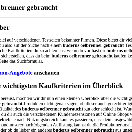
elbrenner gebraucht
ber
piel auf verschiedenen Testseiten bekannter Firmen. Diese bietet dir v
du also auf der Suche nach einem
buderus oelbrenner gebraucht
-Tes
che Kaufkriterien du zu achten hast wenn du vor hast dir
buderus oel
 sicherstellen, dass du beim
buderus oelbrenner gebraucht
kaufen ke
Seite das Suchformular.
on-Angebote
anschauen
 wichtigsten Kaufkriterien im Überblick
 bereust, möchten wir dir nun einen kleinen Überblick über die wichtigs
r gebraucht
-Produkten nicht genau sagen, ob dieser auch gerechtfertigt
Qualität des
buderus oelbrenner gebraucht
gut oder schlecht ist. Wu
est du dir auch die verschiedenen Kundenrezensionen auf Online-Shops 
biet:
Je nach Nutzungsbereich kann es passieren, dass dein ausgewäh
Anhand unserer nachfolgenden Auflistung kannst du die Produktmerkmale 
der ob du lieber ein anderes
buderus oelbrenner gebraucht
aus unser