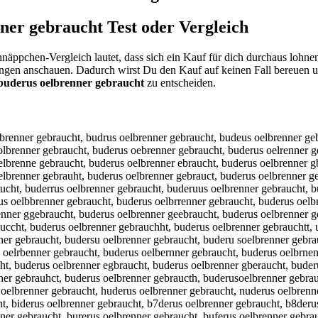
nner gebraucht
Test oder Vergleich
hnäppchen-Vergleich lautet, dass sich ein Kauf für dich durchaus lohn
ungen anschauen. Dadurch wirst Du den Kauf auf keinen Fall bereuen u
buderus oelbrenner gebraucht
zu entscheiden.
, bude4us oelbrenner gebraucht, bude5us oelbrenner gebraucht, buderys oelbrenner gebraucht, buderhs oelbrenner gebraucht, buderjs oelbrenner gebraucht, buderks oelbrenner gebraucht, buderis oelbrenner gebraucht, buder7s oelbrenner gebraucht, buder8s oelbrenner gebraucht, buderuq oelbrenner gebraucht, buderuw oelbrenner gebraucht, buderue oelbrenner gebraucht, buderuz oelbrenner gebraucht, buderux oelbrenner gebraucht, buderuc oelbrenner gebraucht, buderus ielbrenner gebraucht, buderus kelbrenner gebraucht, buderus lelbrenner gebraucht, buderus pelbrenner gebraucht, buderus 9elbrenner gebraucht, buderus 0elbrenner gebraucht, buderus owlbrenner gebraucht, buderus oslbrenner gebraucht, buderus odlbrenner gebraucht, buderus oflbrenner gebraucht, buderus orlbrenner gebraucht, buderus o3lbrenner gebraucht, buderus o4lbrenner gebraucht, buderus oepbrenner gebraucht, buderus oeobrenner gebraucht, buderus oeibrenner gebraucht, buderus oekbrenner gebraucht, buderus oembrenner gebraucht, buderus oel renner gebraucht, buderus oelvrenner gebraucht, buderus oelfrenner gebraucht, buderus oelgrenner gebraucht, buderus oelhrenner gebraucht, buderus oelnrenner gebraucht, buderus oelbeenner gebraucht, buderus oelbdenner gebraucht, buderus oelbfenner gebraucht, buderus oelbgenner gebraucht, buderus oelbtenner gebraucht, buderus oelb4enner gebraucht, buderus oelb5enner gebraucht, buderus oelbrwnner gebraucht, buderus oelbrsnner gebraucht, buderus oelbrdnner gebraucht, buderus oelbrfnner gebraucht, buderus oelbrrnner gebraucht, buderus oelbr3nner gebraucht, buderus oelbr4nner gebraucht, buderus oelbre ner gebraucht, buderus oelbrebner gebraucht, buderus oelbregner gebraucht, buderus oelbrehner gebraucht, buderus oelbrejner gebraucht, buderus oelbremner gebraucht, buderus oelbren er gebraucht, buderus oelbrenber gebraucht, buderus oelbrenger gebraucht, buderus oelbrenher gebraucht, buderus oelbrenjer gebraucht, buderus oelbrenmer gebraucht, buderus oelbrennwr gebraucht, buderus oelbrennsr gebraucht, buderus oelbrenndr gebraucht, buderus oelbrennfr gebraucht, buderus oelbrennrr gebraucht, buderus oelbrenn3r gebraucht, buderus oelbrenn4r gebraucht, buderus oelbrennee gebraucht, buderus oelbrenned gebraucht, buderus oelbrennef gebraucht, buderus oelbrenneg gebraucht, buderus oelbrennet gebraucht, buderus oelbrenne4 gebraucht, buderus oelbrenne5 gebraucht, buderus oelbrenner rebraucht, buderus oelbrenner febraucht, buderus oelbrenner vebraucht, buderus oelbrenner tebraucht, buderus oelbrenner bebraucht, buderus oelbrenner yebraucht, buderus oelbrenner hebraucht, buderus oelbrenner nebraucht, buderus oelbrenner gwbraucht, buderus oelbrenner gsbraucht, buderus oelbrenner gdbraucht, buderus oelbrenner gfbraucht, buderus oelbrenner grbraucht, buderus oelbrenner g3braucht, buderus oelbrenner g4braucht, buderus oelbrenner ge raucht, buderus oelbrenner gevraucht, buderus oelbrenner gefraucht, buderus oelbrenner gegraucht, buderus oelbrenner gehraucht, buderus oelbrenner genraucht, buderus oelbrenner gebeaucht, buderus oelbrenner gebdaucht, buderus oelbrenner gebfaucht, buderus oelbrenner gebgaucht, buderus oelbrenner gebtaucht, buderus oelbrenner geb4aucht, buderus oelbrenner geb5aucht, buderus oelbrenner gebrqucht, buderus oelbrenner gebrwucht, buderus oelbrenner gebrzucht, buderus oelbrenner gebrxucht, buderus oelbrenner gebraycht, buderus oelbrenner gebrahcht, buderus oelbrenner gebra