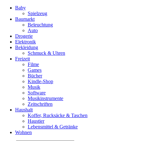
Baby
Spielzeug
Baumarkt
Beleuchtung
Auto
Drogerie
Elektronik
Bekleidung
Schmuck & Uhren
Freizeit
Filme
Games
Bücher
Kindle-Shop
Musik
Software
Musikinstrumente
Zeitschriften
Haushalt
Koffer, Rucksäcke & Taschen
Haustier
Lebensmittel & Getränke
Wohnen