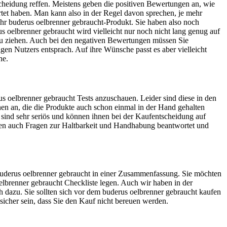
cheidung reffen. Meistens geben die positiven Bewertungen an, wie
ertet haben. Man kann also in der Regel davon sprechen, je mehr
 ihr buderus oelbrenner gebraucht-Produkt. Sie haben also noch
 oelbrenner gebraucht wird vielleicht nur noch nicht lang genug auf
 zu ziehen. Auch bei den negativen Bewertungen müssen Sie
igen Nutzers entsprach. Auf ihre Wünsche passt es aber vielleicht
ne.
s oelbrenner gebraucht Tests anzuschauen. Leider sind diese in den
onen an, die die Produkte auch schon einmal in der Hand gehalten
 sind sehr seriös und können ihnen bei der Kaufentscheidung auf
hnen auch Fragen zur Haltbarkeit und Handhabung beantwortet und
s buderus oelbrenner gebraucht in einer Zusammenfassung. Sie möchten
oelbrenner gebraucht Checkliste legen. Auch wir haben in der
 dazu. Sie sollten sich vor dem buderus oelbrenner gebraucht kaufen
 sicher sein, dass Sie den Kauf nicht bereuen werden.