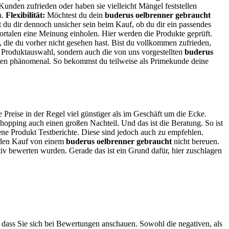
Kunden zufrieden oder haben sie vielleicht Mängel feststellen
n.
Flexibilität:
Möchtest du dein
buderus oelbrenner gebraucht
st du dir dennoch unsicher sein beim Kauf, ob du dir ein passendes
tportalen eine Meinung einholen. Hier werden die Produkte geprüft.
s, die du vorher nicht gesehen hast. Bist du vollkommen zufrieden,
 Produktauswahl, sondern auch die von uns vorgestellten
buderus
iten phänomenal. So bekommst du teilweise als Primekunde deine
e Preise in der Regel viel günstiger als im Geschäft um die Ecke.
hopping auch einen großen Nachteil. Und das ist die Beratung. So ist
dene Produkt Testberichte. Diese sind jedoch auch zu empfehlen.
du den Kauf von einem
buderus oelbrenner gebraucht
nicht bereuen.
itiv bewerten wurden. Gerade das ist ein Grund dafür, hier zuschlagen
, dass Sie sich bei Bewertungen anschauen. Sowohl die negativen, als