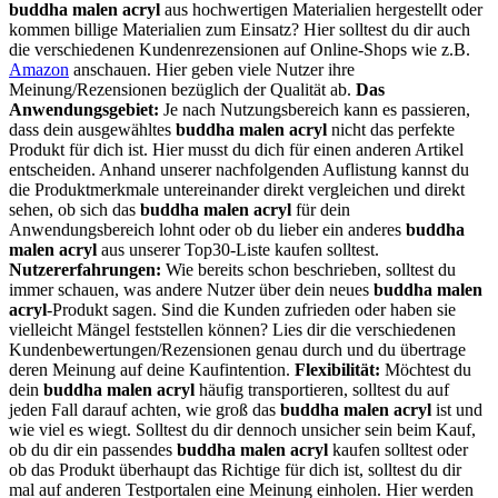
buddha malen acryl
aus hochwertigen Materialien hergestellt oder
kommen billige Materialien zum Einsatz? Hier solltest du dir auch
die verschiedenen Kundenrezensionen auf Online-Shops wie z.B.
Amazon
anschauen. Hier geben viele Nutzer ihre
Meinung/Rezensionen bezüglich der Qualität ab.
Das
Anwendungsgebiet:
Je nach Nutzungsbereich kann es passieren,
dass dein ausgewähltes
buddha malen acryl
nicht das perfekte
Produkt für dich ist. Hier musst du dich für einen anderen Artikel
entscheiden. Anhand unserer nachfolgenden Auflistung kannst du
die Produktmerkmale untereinander direkt vergleichen und direkt
sehen, ob sich das
buddha malen acryl
für dein
Anwendungsbereich lohnt oder ob du lieber ein anderes
buddha
malen acryl
aus unserer Top30-Liste kaufen solltest.
Nutzererfahrungen:
Wie bereits schon beschrieben, solltest du
immer schauen, was andere Nutzer über dein neues
buddha malen
acryl
-Produkt sagen. Sind die Kunden zufrieden oder haben sie
vielleicht Mängel feststellen können? Lies dir die verschiedenen
Kundenbewertungen/Rezensionen genau durch und du übertrage
deren Meinung auf deine Kaufintention.
Flexibilität:
Möchtest du
dein
buddha malen acryl
häufig transportieren, solltest du auf
jeden Fall darauf achten, wie groß das
buddha malen acryl
ist und
wie viel es wiegt. Solltest du dir dennoch unsicher sein beim Kauf,
ob du dir ein passendes
buddha malen acryl
kaufen solltest oder
ob das Produkt überhaupt das Richtige für dich ist, solltest du dir
mal auf anderen Testportalen eine Meinung einholen. Hier werden