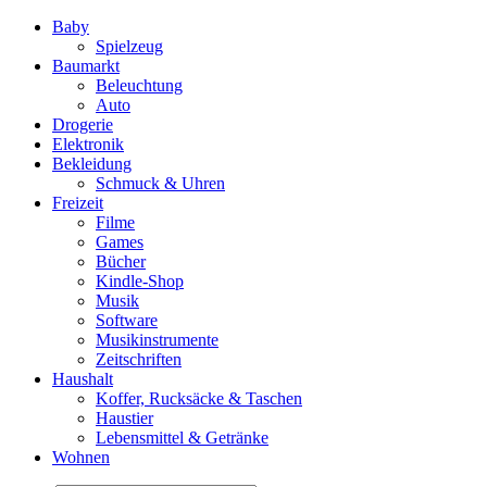
Baby
Spielzeug
Baumarkt
Beleuchtung
Auto
Drogerie
Elektronik
Bekleidung
Schmuck & Uhren
Freizeit
Filme
Games
Bücher
Kindle-Shop
Musik
Software
Musikinstrumente
Zeitschriften
Haushalt
Koffer, Rucksäcke & Taschen
Haustier
Lebensmittel & Getränke
Wohnen