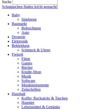
Suche
Schnäppchen finden
leicht gemacht!
Baby
Spielzeug
Baumarkt
Beleuchtung
Auto
Drogerie
Elektronik
Bekleidung
Schmuck & Uhren
Freizeit
Filme
Games
Bücher
Kindle-Shop
Musik
Software
Musikinstrumente
Zeitschriften
Haushalt
Koffer, Rucksäcke & Taschen
Haustier
Lebensmittel & Getränke