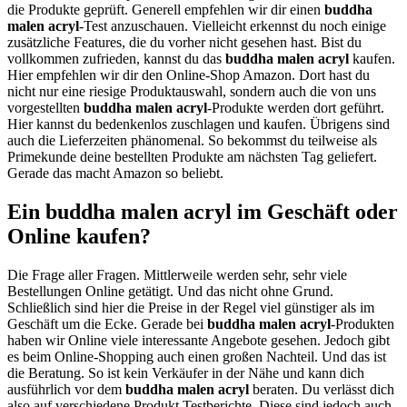
die Produkte geprüft. Generell empfehlen wir dir einen
buddha
malen acryl
-Test anzuschauen. Vielleicht erkennst du noch einige
zusätzliche Features, die du vorher nicht gesehen hast. Bist du
vollkommen zufrieden, kannst du das
buddha malen acryl
kaufen.
Hier empfehlen wir dir den Online-Shop Amazon. Dort hast du
nicht nur eine riesige Produktauswahl, sondern auch die von uns
vorgestellten
buddha malen acryl
-Produkte werden dort geführt.
Hier kannst du bedenkenlos zuschlagen und kaufen. Übrigens sind
auch die Lieferzeiten phänomenal. So bekommst du teilweise als
Primekunde deine bestellten Produkte am nächsten Tag geliefert.
Gerade das macht Amazon so beliebt.
Ein buddha malen acryl im Geschäft oder
Online kaufen?
Die Frage aller Fragen. Mittlerweile werden sehr, sehr viele
Bestellungen Online getätigt. Und das nicht ohne Grund.
Schließlich sind hier die Preise in der Regel viel günstiger als im
Geschäft um die Ecke. Gerade bei
buddha malen acryl
-Produkten
haben wir Online viele interessante Angebote gesehen. Jedoch gibt
es beim Online-Shopping auch einen großen Nachteil. Und das ist
die Beratung. So ist kein Verkäufer in der Nähe und kann dich
ausführlich vor dem
buddha malen acryl
beraten. Du verlässt dich
also auf verschiedene Produkt Testberichte. Diese sind jedoch auch