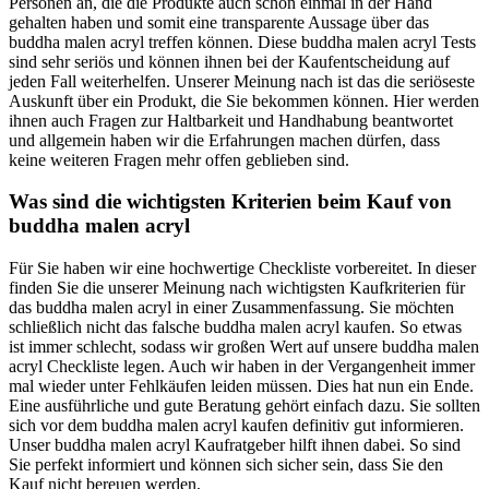
Personen an, die die Produkte auch schon einmal in der Hand
gehalten haben und somit eine transparente Aussage über das
buddha malen acryl treffen können. Diese buddha malen acryl Tests
sind sehr seriös und können ihnen bei der Kaufentscheidung auf
jeden Fall weiterhelfen. Unserer Meinung nach ist das die seriöseste
Auskunft über ein Produkt, die Sie bekommen können. Hier werden
ihnen auch Fragen zur Haltbarkeit und Handhabung beantwortet
und allgemein haben wir die Erfahrungen machen dürfen, dass
keine weiteren Fragen mehr offen geblieben sind.
Was sind die wichtigsten Kriterien beim Kauf von
buddha malen acryl
Für Sie haben wir eine hochwertige Checkliste vorbereitet. In dieser
finden Sie die unserer Meinung nach wichtigsten Kaufkriterien für
das buddha malen acryl in einer Zusammenfassung. Sie möchten
schließlich nicht das falsche buddha malen acryl kaufen. So etwas
ist immer schlecht, sodass wir großen Wert auf unsere buddha malen
acryl Checkliste legen. Auch wir haben in der Vergangenheit immer
mal wieder unter Fehlkäufen leiden müssen. Dies hat nun ein Ende.
Eine ausführliche und gute Beratung gehört einfach dazu. Sie sollten
sich vor dem buddha malen acryl kaufen definitiv gut informieren.
Unser buddha malen acryl Kaufratgeber hilft ihnen dabei. So sind
Sie perfekt informiert und können sich sicher sein, dass Sie den
Kauf nicht bereuen werden.