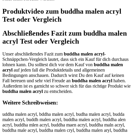
Produktvideo zum
buddha malen acryl
Test oder Vergleich
Abschließendes Fazit zum
buddha malen
acryl
Test oder Vergleich
Unser abschließendes Fazit zum
buddha malen acryl
-
Schnäppchen-Vergleich lautet, dass sich ein Kauf für dich durchaus
lohnen kann. Du solltest dich vor dem Kauf von
buddha malen
acryl
auf jeden fall die Produktdetails und allgemeinen
Bedingungen anschauen. Dadurch wirst Du den Kauf auf keinen
Fall bereuen und sehr viel Freude an
buddha malen acryl
haben.
Außerdem ist es garnicht so schwer sich für das richtige Produkt wie
buddha malen acryl
zu entscheiden.
Weitere Schreibweisen:
uddha malen acryl, bddha malen acryl, budha malen acryl, budda
malen acryl, buddh malen acryl, buddha malen acryl, buddha alen
acryl, buddha mlen acryl, buddha maen acryl, buddha maln acryl,
buddha male acryl, buddha malen cryl, buddha malen aryl, buddha