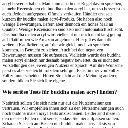
acryl bewertet haben. Man kann also in der Regel davon sprechen,
je mehr Rezensionen ein buddha malen acryl hat, um so besser ist es
auch. Jedoch aufgepasst. Oftmals verkaufen Händler erst seit
kurzem ihr buddha malen acryl-Produkt. Sie haben also noch
wenige Bewertungen, liefern aber dennoch ein hohes Maß an
Qualität. Wenige Rezensionen sind also nicht automatisch schlecht.
Das buddha malen acryl wird vielleicht nur noch nicht lang genug
auf Plattformen wie Amazon angeboten. Hier gilt es dann die
weiteren Kaufkriterien, auf die wir gleich noch zu sprechen
kommen, in Betracht zu ziehen. Auch bei den negativen
Bewertungen müssen Sie aufpassen. Vielleicht wurde das buddha
malen acryl einfach nur deshalb negativ bewertet, da es nicht den
Vorstellungen des jeweiligen Nutzers entsprach. Auf ihre Wünsche
passt es aber vielleicht trotzdem sehr gut. Es ist immer von Fall zu
Fall zu unterscheiden. Hören Sie nicht auf die Meinung anderer,
sondern bilden Sie sich ihre eigene.
Wie seriöse Tests für buddha malen acryl finden?
Natürlich sollten Sie sich nicht nur auf die Nutzermeinungen
vertrauen. Wir empfehlen ihnen sich zu den Nutzermeinungen auch
noch buddha malen acryl Tests anzuschauen. Leider sind diese in
den meisten Fällen nicht seriös, sodass Sie hier aufpassen sollten.
Schauen Sie sich am Besten nur buddha malen acryl Tests von