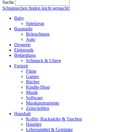
Suche
Schnäppchen finden
leicht gemacht!
Baby
Spielzeug
Baumarkt
Beleuchtung
Auto
Drogerie
Elektronik
Bekleidung
Schmuck & Uhren
Freizeit
Filme
Games
Bücher
Kindle-Shop
Musik
Software
Musikinstrumente
Zeitschriften
Haushalt
Koffer, Rucksäcke & Taschen
Haustier
Lebensmittel & Getränke