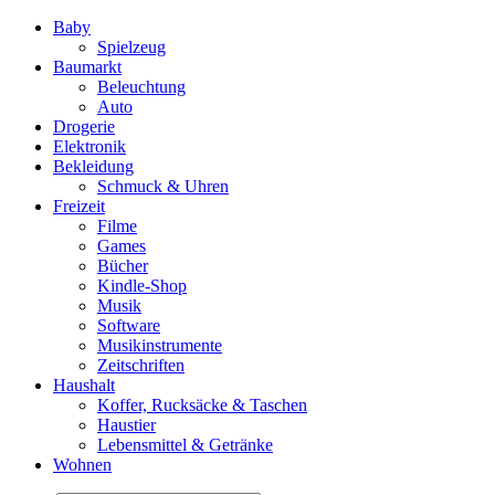
Baby
Spielzeug
Baumarkt
Beleuchtung
Auto
Drogerie
Elektronik
Bekleidung
Schmuck & Uhren
Freizeit
Filme
Games
Bücher
Kindle-Shop
Musik
Software
Musikinstrumente
Zeitschriften
Haushalt
Koffer, Rucksäcke & Taschen
Haustier
Lebensmittel & Getränke
Wohnen