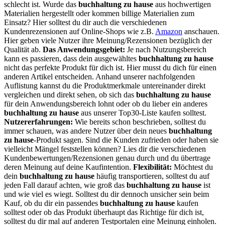
schlecht ist. Wurde das
buchhaltung zu hause
aus hochwertigen
Materialien hergestellt oder kommen billige Materialien zum
Einsatz? Hier solltest du dir auch die verschiedenen
Kundenrezensionen auf Online-Shops wie z.B.
Amazon
anschauen.
Hier geben viele Nutzer ihre Meinung/Rezensionen bezüglich der
Qualität ab.
Das Anwendungsgebiet:
Je nach Nutzungsbereich
kann es passieren, dass dein ausgewähltes
buchhaltung zu hause
nicht das perfekte Produkt für dich ist. Hier musst du dich für einen
anderen Artikel entscheiden. Anhand unserer nachfolgenden
Auflistung kannst du die Produktmerkmale untereinander direkt
vergleichen und direkt sehen, ob sich das
buchhaltung zu hause
für dein Anwendungsbereich lohnt oder ob du lieber ein anderes
buchhaltung zu hause
aus unserer Top30-Liste kaufen solltest.
Nutzererfahrungen:
Wie bereits schon beschrieben, solltest du
immer schauen, was andere Nutzer über dein neues
buchhaltung
zu hause
-Produkt sagen. Sind die Kunden zufrieden oder haben sie
vielleicht Mängel feststellen können? Lies dir die verschiedenen
Kundenbewertungen/Rezensionen genau durch und du übertrage
deren Meinung auf deine Kaufintention.
Flexibilität:
Möchtest du
dein
buchhaltung zu hause
häufig transportieren, solltest du auf
jeden Fall darauf achten, wie groß das
buchhaltung zu hause
ist
und wie viel es wiegt. Solltest du dir dennoch unsicher sein beim
Kauf, ob du dir ein passendes
buchhaltung zu hause
kaufen
solltest oder ob das Produkt überhaupt das Richtige für dich ist,
solltest du dir mal auf anderen Testportalen eine Meinung einholen.