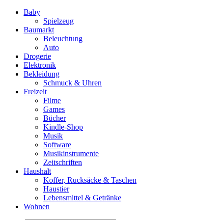
Baby
Spielzeug
Baumarkt
Beleuchtung
Auto
Drogerie
Elektronik
Bekleidung
Schmuck & Uhren
Freizeit
Filme
Games
Bücher
Kindle-Shop
Musik
Software
Musikinstrumente
Zeitschriften
Haushalt
Koffer, Rucksäcke & Taschen
Haustier
Lebensmittel & Getränke
Wohnen