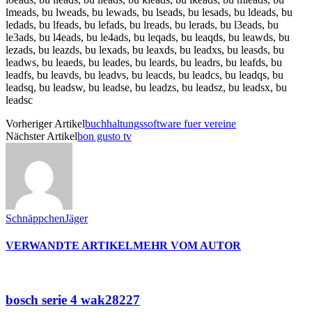
lmeads, bu lweads, bu lewads, bu lseads, bu lesads, bu ldeads, bu
ledads, bu lfeads, bu lefads, bu lreads, bu lerads, bu l3eads, bu
le3ads, bu l4eads, bu le4ads, bu leqads, bu leaqds, bu leawds, bu
lezads, bu leazds, bu lexads, bu leaxds, bu leadxs, bu leasds, bu
leadws, bu leaeds, bu leades, bu leards, bu leadrs, bu leafds, bu
leadfs, bu leavds, bu leadvs, bu leacds, bu leadcs, bu leadqs, bu
leadsq, bu leadsw, bu leadse, bu leadzs, bu leadsz, bu leadsx, bu
leadsc
Vorheriger Artikel
buchhaltungssoftware fuer vereine
Nächster Artikel
bon gusto tv
SchnäppchenJäger
VERWANDTE ARTIKEL
MEHR VOM AUTOR
bosch serie 4 wak28227