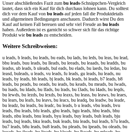
Unser abschließendes Fazit zum
bu leads
-Schnäppchen-Vergleich
lautet, dass sich ein Kauf für dich durchaus lohnen kann. Du solltest
dich vor dem Kauf von
bu leads
auf jeden fall die Produktdetails
und allgemeinen Bedingungen anschauen. Dadurch wirst Du den
Kauf auf keinen Fall bereuen und sehr viel Freude an
bu leads
haben. Außerdem ist es garnicht so schwer sich für das richtige
Produkt wie
bu leads
zu entscheiden.
Weitere Schreibweisen:
u leads, b leads, bu leads, bu eads, bu lads, bu leds, bu leas, bu lead,
bbu leads, buu leads, bu lleads, bu leeads, bu leaads, bu leadds, bu
leadss, ub leads, b uleads, bul eads, bu elads, bu laeds, bu ledas, bu
leasd, buleads, u leads, vu leads, fu leads, gu leads, hu leads, nu
leads, by leads, bh leads, bj leads, bk leads, bi leads, b7 leads, b8
leads, bu peads, bu oeads, bu ieads, bu keads, bu meads, bu lwads,
bu lsads, bu ldads, bu lfads, bu lrads, bu l3ads, bu l4ads, bu leqds,
bu lewds, bu lezds, bu lexds, bu leaxs, bu leass, bu leaws, bu leaes,
bu lears, bu leafs, bu leavs, bu leacs, bu leadq, bu leadw, bu leade,
bu leadz, bu leadx, bu leadc, bu leads, b u leads, vbu leads, bvu
leads, fbu leads, bfu leads, gbu leads, bgu leads, hbu leads, bhu
leads, nbu leads, bnu leads, byu leads, buy leads, buh leads, bju
leads, buj leads, bku leads, buk leads, biu leads, bui leads, b7u leads,
bu7 leads, b8u leads, bu8 leads, bu pleads, bu lpeads, bu oleads, bu
loeads, bu ileads, bu lieads, bu kleads, bu lkeads, bu mleads, bu