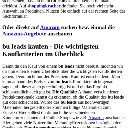
sicherstellen, dass du beim
bu leads
kaufen keinen Fehlkauf
erleidest. Auf
shoppingkracher.de
finden Sie noch viel mehr
Auswahl an Produkten. Nutzen Sie einfach auf der rechten Seite das
Suchformular.
Oder direkt auf
Amazon
suchen bzw. einmal die
Amazon-Angebote
anschauen
bu leads kaufen - Die wichtigsten
Kaufkriterien im Überblick
Damit du den Kauf von einem
bu leads
nicht bereust, möchten wir
dir nun einen kleinen Überblick über die wichtigsten Kaufkriterien
geben. Denn nicht nur der Preis beim Kauf ist entscheidend. Man
kann anhand des Preises von
bu leads
-Produkten nicht genau
sagen, ob dieser auch gerechtfertigt ist und ob das Produkt
schlussendlich auch gut ist.
Die Qualität:
Anhand verschiedener
Produktmerkmale kannst du erkennen, ob die Qualität des
bu leads
gut oder schlecht ist. Wurde das
bu leads
aus hochwertigen
Materialien hergestellt oder kommen billige Materialien zum
Einsatz? Hier solltest du dir auch die verschiedenen
Kundenrezensionen auf Online-Shops wie z.B.
Amazon
anschauen.
Hier geben viele Nutzer ihre Meinung/Rezensionen bezüglich der
Qualität ab.
Das Anwendungsgebiet:
Je nach Nutzungsbereich