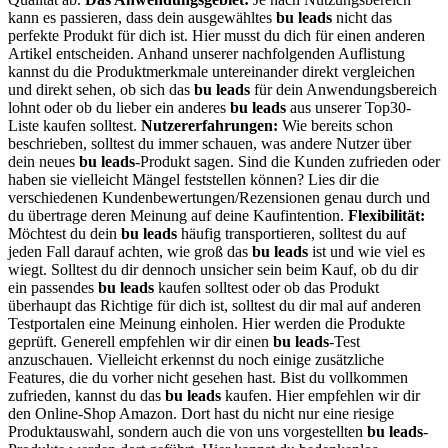
kann es passieren, dass dein ausgewähltes
bu leads
nicht das
perfekte Produkt für dich ist. Hier musst du dich für einen anderen
Artikel entscheiden. Anhand unserer nachfolgenden Auflistung
kannst du die Produktmerkmale untereinander direkt vergleichen
und direkt sehen, ob sich das
bu leads
für dein Anwendungsbereich
lohnt oder ob du lieber ein anderes
bu leads
aus unserer Top30-
Liste kaufen solltest.
Nutzererfahrungen:
Wie bereits schon
beschrieben, solltest du immer schauen, was andere Nutzer über
dein neues
bu leads
-Produkt sagen. Sind die Kunden zufrieden oder
haben sie vielleicht Mängel feststellen können? Lies dir die
verschiedenen Kundenbewertungen/Rezensionen genau durch und
du übertrage deren Meinung auf deine Kaufintention.
Flexibilität:
Möchtest du dein
bu leads
häufig transportieren, solltest du auf
jeden Fall darauf achten, wie groß das
bu leads
ist und wie viel es
wiegt. Solltest du dir dennoch unsicher sein beim Kauf, ob du dir
ein passendes
bu leads
kaufen solltest oder ob das Produkt
überhaupt das Richtige für dich ist, solltest du dir mal auf anderen
Testportalen eine Meinung einholen. Hier werden die Produkte
geprüft. Generell empfehlen wir dir einen
bu leads
-Test
anzuschauen. Vielleicht erkennst du noch einige zusätzliche
Features, die du vorher nicht gesehen hast. Bist du vollkommen
zufrieden, kannst du das
bu leads
kaufen. Hier empfehlen wir dir
den Online-Shop Amazon. Dort hast du nicht nur eine riesige
Produktauswahl, sondern auch die von uns vorgestellten
bu leads
-