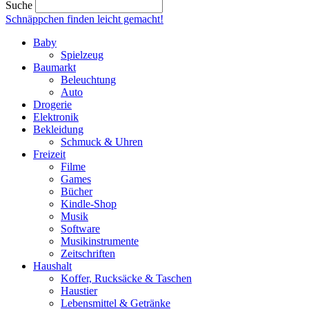
Suche
Schnäppchen finden
leicht gemacht!
Baby
Spielzeug
Baumarkt
Beleuchtung
Auto
Drogerie
Elektronik
Bekleidung
Schmuck & Uhren
Freizeit
Filme
Games
Bücher
Kindle-Shop
Musik
Software
Musikinstrumente
Zeitschriften
Haushalt
Koffer, Rucksäcke & Taschen
Haustier
Lebensmittel & Getränke