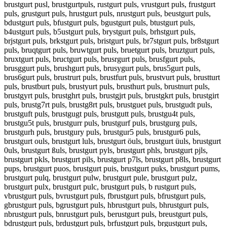
brustgurt pusl, brustgurtpuls, rustgurt puls, vrustgurt puls, frustgurt
puls, grustgurt puls, hrustgurt puls, nrustgurt puls, beustgurt puls,
bdustgurt puls, bfustgurt puls, bgustgurt puls, btustgurt puls,
b4ustgurt puls, b5ustgurt puls, brystgurt puls, brhstgurt puls,
brjstgurt puls, brkstgurt puls, bristgurt puls, br7stgurt puls, br8stgurt
puls, bruqtgurt puls, bruwtgurt puls, bruetgurt puls, bruztgurt puls,
bruxtgurt puls, bructgurt puls, brusrgurt puls, brusfgurt puls,
brusggurt puls, brushgurt puls, brusygurt puls, brus5gurt puls,
brus6gurt puls, brustrurt puls, brustfurt puls, brustvurt puls, brustturt
puls, brustburt puls, brustyurt puls, brusthurt puls, brustnurt puls,
brustgyrt puls, brustghrt puls, brustgjrt puls, brustgkrt puls, brustgirt
puls, brustg7rt puls, brustg8rt puls, brustguet puls, brustgudt puls,
brustguft puls, brustgugt puls, brustgutt puls, brustgu4t puls,
brustgu5t puls, brustgurr puls, brustgurf puls, brustgurg puls,
brustgurh puls, brustgury puls, brustgur5 puls, brustgur6 puls,
brustgurt ouls, brustgurt luls, brustgurt öuls, brustgurt üuls, brustgurt
0uls, brustgurt ßuls, brustgurt pyls, brustgurt phls, brustgurt pjls,
brustgurt pkls, brustgurt pils, brustgurt p7ls, brustgurt p8ls, brustgurt
pups, brustgurt puos, brustgurt puis, brustgurt puks, brustgurt pums,
brustgurt pulq, brustgurt pulw, brustgurt pule, brustgurt pulz,
brustgurt pulx, brustgurt pulc, brustgurt puls, b rustgurt puls,
vbrustgurt puls, bvrustgurt puls, fbrustgurt puls, bfrustgurt puls,
gbrustgurt puls, bgrustgurt puls, hbrustgurt puls, bhrustgurt puls,
nbrustgurt puls, bnrustgurt puls, berustgurt puls, breustgurt puls,
bdrustgurt puls, brdustgurt puls, brfustgurt puls, brgustgurt puls,