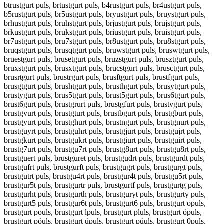
btrustgurt puls, brtustgurt puls, b4rustgurt puls, br4ustgurt puls,
b5rustgurt puls, br5ustgurt puls, bryustgurt puls, bruystgurt puls,
brhustgurt puls, bruhstgurt puls, brjustgurt puls, brujstgurt puls,
brkustgurt puls, brukstgurt puls, briustgurt puls, bruistgurt puls,
br7ustgurt puls, bru7stgurt puls, br8ustgurt puls, bru8stgurt puls,
bruqstgurt puls, brusqtgurt puls, bruwstgurt puls, bruswtgurt puls,
bruestgurt puls, brusetgurt puls, bruzstgurt puls, brusztgurt puls,
bruxstgurt puls, brusxtgurt puls, brucstgurt puls, brusctgurt puls,
brusrtgurt puls, brustrgurt puls, brusftgurt puls, brustfgurt puls,
brusgtgurt puls, brushtgurt puls, brusthgurt puls, brusytgurt puls,
brustygurt puls, brus5tgurt puls, brust5gurt puls, brus6tgurt puls,
brust6gurt puls, brustgrurt puls, brustgfurt puls, brustvgurt puls,
brustgvurt puls, brustgturt puls, brustbgurt puls, brustgburt puls,
brustgyurt puls, brustghurt puls, brustngurt puls, brustgnurt puls,
brustguyrt puls, brustguhrt puls, brustgjurt puls, brustgujrt puls,
brustgkurt puls, brustgukrt puls, brustgiurt puls, brustguirt puls,
brustg7urt puls, brustgu7rt puls, brustg8urt puls, brustgu8rt puls,
brustguert puls, brustguret puls, brustgudrt puls, brustgurdt puls,
brustgufrt puls, brustgurft puls, brustgugrt puls, brustgurgt puls,
brustgutrt puls, brustgu4rt puls, brustgur4t puls, brustgu5rt puls,
brustgur5t puls, brustgurtr puls, brustgurtf puls, brustgurtg puls,
brustgurht puls, brustgurth puls, brustguryt puls, brustgurty puls,
brustgurt5 puls, brustgur6t puls, brustgurt6 puls, brustgurt opuls,
brustgurt pouls, brustgurt lpuls, brustgurt pluls, brustgurt öpuls,
brustgurt pöuls, brustgurt üpuls, brustgurt püuls, brustgurt 0puls,