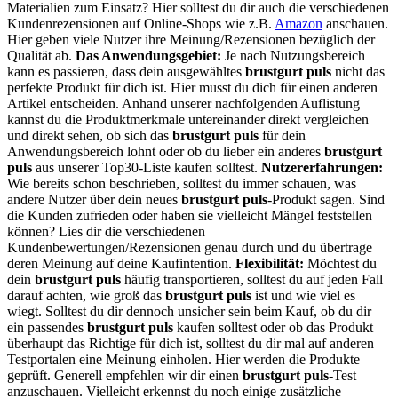
Materialien zum Einsatz? Hier solltest du dir auch die verschiedenen
Kundenrezensionen auf Online-Shops wie z.B.
Amazon
anschauen.
Hier geben viele Nutzer ihre Meinung/Rezensionen bezüglich der
Qualität ab.
Das Anwendungsgebiet:
Je nach Nutzungsbereich
kann es passieren, dass dein ausgewähltes
brustgurt puls
nicht das
perfekte Produkt für dich ist. Hier musst du dich für einen anderen
Artikel entscheiden. Anhand unserer nachfolgenden Auflistung
kannst du die Produktmerkmale untereinander direkt vergleichen
und direkt sehen, ob sich das
brustgurt puls
für dein
Anwendungsbereich lohnt oder ob du lieber ein anderes
brustgurt
puls
aus unserer Top30-Liste kaufen solltest.
Nutzererfahrungen:
Wie bereits schon beschrieben, solltest du immer schauen, was
andere Nutzer über dein neues
brustgurt puls
-Produkt sagen. Sind
die Kunden zufrieden oder haben sie vielleicht Mängel feststellen
können? Lies dir die verschiedenen
Kundenbewertungen/Rezensionen genau durch und du übertrage
deren Meinung auf deine Kaufintention.
Flexibilität:
Möchtest du
dein
brustgurt puls
häufig transportieren, solltest du auf jeden Fall
darauf achten, wie groß das
brustgurt puls
ist und wie viel es
wiegt. Solltest du dir dennoch unsicher sein beim Kauf, ob du dir
ein passendes
brustgurt puls
kaufen solltest oder ob das Produkt
überhaupt das Richtige für dich ist, solltest du dir mal auf anderen
Testportalen eine Meinung einholen. Hier werden die Produkte
geprüft. Generell empfehlen wir dir einen
brustgurt puls
-Test
anzuschauen. Vielleicht erkennst du noch einige zusätzliche