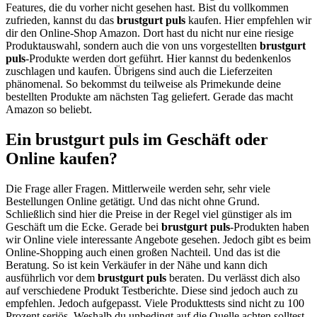
Features, die du vorher nicht gesehen hast. Bist du vollkommen
zufrieden, kannst du das
brustgurt puls
kaufen. Hier empfehlen wir
dir den Online-Shop Amazon. Dort hast du nicht nur eine riesige
Produktauswahl, sondern auch die von uns vorgestellten
brustgurt
puls
-Produkte werden dort geführt. Hier kannst du bedenkenlos
zuschlagen und kaufen. Übrigens sind auch die Lieferzeiten
phänomenal. So bekommst du teilweise als Primekunde deine
bestellten Produkte am nächsten Tag geliefert. Gerade das macht
Amazon so beliebt.
Ein brustgurt puls im Geschäft oder
Online kaufen?
Die Frage aller Fragen. Mittlerweile werden sehr, sehr viele
Bestellungen Online getätigt. Und das nicht ohne Grund.
Schließlich sind hier die Preise in der Regel viel günstiger als im
Geschäft um die Ecke. Gerade bei
brustgurt puls
-Produkten haben
wir Online viele interessante Angebote gesehen. Jedoch gibt es beim
Online-Shopping auch einen großen Nachteil. Und das ist die
Beratung. So ist kein Verkäufer in der Nähe und kann dich
ausführlich vor dem
brustgurt puls
beraten. Du verlässt dich also
auf verschiedene Produkt Testberichte. Diese sind jedoch auch zu
empfehlen. Jedoch aufgepasst. Viele Produkttests sind nicht zu 100
Prozent seriös. Weshalb du unbedingt auf die Quelle achten solltest.