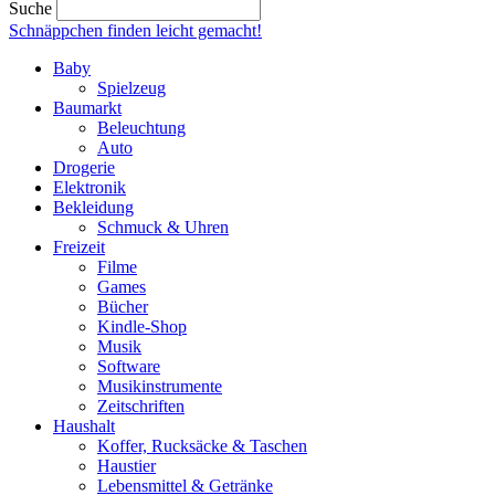
Suche
Schnäppchen finden
leicht gemacht!
Baby
Spielzeug
Baumarkt
Beleuchtung
Auto
Drogerie
Elektronik
Bekleidung
Schmuck & Uhren
Freizeit
Filme
Games
Bücher
Kindle-Shop
Musik
Software
Musikinstrumente
Zeitschriften
Haushalt
Koffer, Rucksäcke & Taschen
Haustier
Lebensmittel & Getränke