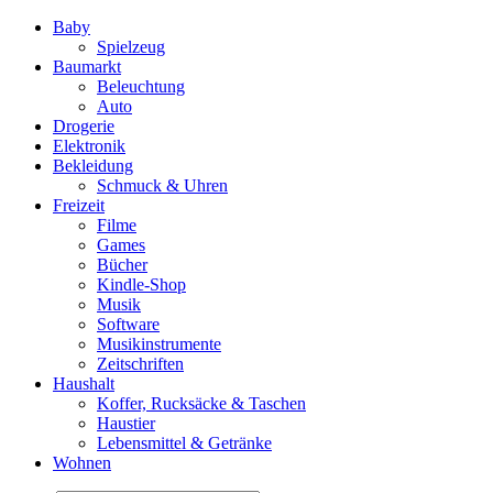
Baby
Spielzeug
Baumarkt
Beleuchtung
Auto
Drogerie
Elektronik
Bekleidung
Schmuck & Uhren
Freizeit
Filme
Games
Bücher
Kindle-Shop
Musik
Software
Musikinstrumente
Zeitschriften
Haushalt
Koffer, Rucksäcke & Taschen
Haustier
Lebensmittel & Getränke
Wohnen