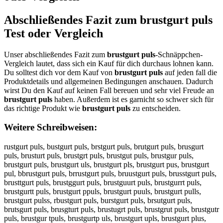
Abschließendes Fazit zum
brustgurt puls
Test oder Vergleich
Unser abschließendes Fazit zum
brustgurt puls
-Schnäppchen-
Vergleich lautet, dass sich ein Kauf für dich durchaus lohnen kann.
Du solltest dich vor dem Kauf von
brustgurt puls
auf jeden fall die
Produktdetails und allgemeinen Bedingungen anschauen. Dadurch
wirst Du den Kauf auf keinen Fall bereuen und sehr viel Freude an
brustgurt puls
haben. Außerdem ist es garnicht so schwer sich für
das richtige Produkt wie
brustgurt puls
zu entscheiden.
Weitere Schreibweisen:
rustgurt puls, bustgurt puls, brstgurt puls, brutgurt puls, brusgurt
puls, brusturt puls, brustgrt puls, brustgut puls, brustgur puls,
brustgurt puls, brustgurt uls, brustgurt pls, brustgurt pus, brustgurt
pul, bbrustgurt puls, brrustgurt puls, bruustgurt puls, brusstgurt puls,
brusttgurt puls, brustggurt puls, brustguurt puls, brustgurrt puls,
brustgurtt puls, brustgurt ppuls, brustgurt puuls, brustgurt pulls,
brustgurt pulss, rbustgurt puls, burstgurt puls, brsutgurt puls,
brutsgurt puls, brusgturt puls, brustugrt puls, brustgrut puls, brustgutr
puls, brustgur tpuls, brustgurtp uls, brustgurt upls, brustgurt plus,