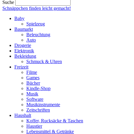
Suche
Schnäppchen finden
leicht gemacht!
Baby
Spielzeug
Baumarkt
Beleuchtung
Auto
Drogerie
Elektronik
Bekleidung
Schmuck & Uhren
Freizeit
Filme
Games
Bücher
Kindle-Shop
Musik
Software
Musikinstrumente
Zeitschriften
Haushalt
Koffer, Rucksäcke & Taschen
Haustier
Lebensmittel & Getränke