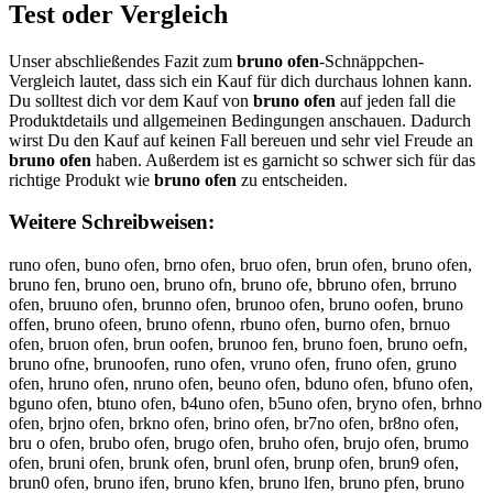
Test oder Vergleich
Unser abschließendes Fazit zum
bruno ofen
-Schnäppchen-
Vergleich lautet, dass sich ein Kauf für dich durchaus lohnen kann.
Du solltest dich vor dem Kauf von
bruno ofen
auf jeden fall die
Produktdetails und allgemeinen Bedingungen anschauen. Dadurch
wirst Du den Kauf auf keinen Fall bereuen und sehr viel Freude an
bruno ofen
haben. Außerdem ist es garnicht so schwer sich für das
richtige Produkt wie
bruno ofen
zu entscheiden.
Weitere Schreibweisen:
runo ofen, buno ofen, brno ofen, bruo ofen, brun ofen, bruno ofen,
bruno fen, bruno oen, bruno ofn, bruno ofe, bbruno ofen, brruno
ofen, bruuno ofen, brunno ofen, brunoo ofen, bruno oofen, bruno
offen, bruno ofeen, bruno ofenn, rbuno ofen, burno ofen, brnuo
ofen, bruon ofen, brun oofen, brunoo fen, bruno foen, bruno oefn,
bruno ofne, brunoofen, runo ofen, vruno ofen, fruno ofen, gruno
ofen, hruno ofen, nruno ofen, beuno ofen, bduno ofen, bfuno ofen,
bguno ofen, btuno ofen, b4uno ofen, b5uno ofen, bryno ofen, brhno
ofen, brjno ofen, brkno ofen, brino ofen, br7no ofen, br8no ofen,
bru o ofen, brubo ofen, brugo ofen, bruho ofen, brujo ofen, brumo
ofen, bruni ofen, brunk ofen, brunl ofen, brunp ofen, brun9 ofen,
brun0 ofen, bruno ifen, bruno kfen, bruno lfen, bruno pfen, bruno