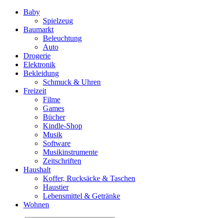
Baby
Spielzeug
Baumarkt
Beleuchtung
Auto
Drogerie
Elektronik
Bekleidung
Schmuck & Uhren
Freizeit
Filme
Games
Bücher
Kindle-Shop
Musik
Software
Musikinstrumente
Zeitschriften
Haushalt
Koffer, Rucksäcke & Taschen
Haustier
Lebensmittel & Getränke
Wohnen