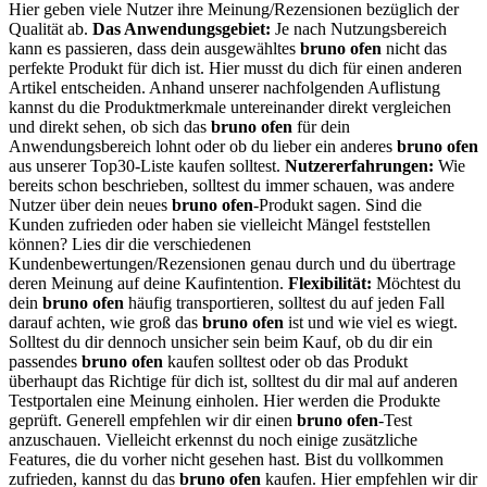
Hier geben viele Nutzer ihre Meinung/Rezensionen bezüglich der
Qualität ab.
Das Anwendungsgebiet:
Je nach Nutzungsbereich
kann es passieren, dass dein ausgewähltes
bruno ofen
nicht das
perfekte Produkt für dich ist. Hier musst du dich für einen anderen
Artikel entscheiden. Anhand unserer nachfolgenden Auflistung
kannst du die Produktmerkmale untereinander direkt vergleichen
und direkt sehen, ob sich das
bruno ofen
für dein
Anwendungsbereich lohnt oder ob du lieber ein anderes
bruno ofen
aus unserer Top30-Liste kaufen solltest.
Nutzererfahrungen:
Wie
bereits schon beschrieben, solltest du immer schauen, was andere
Nutzer über dein neues
bruno ofen
-Produkt sagen. Sind die
Kunden zufrieden oder haben sie vielleicht Mängel feststellen
können? Lies dir die verschiedenen
Kundenbewertungen/Rezensionen genau durch und du übertrage
deren Meinung auf deine Kaufintention.
Flexibilität:
Möchtest du
dein
bruno ofen
häufig transportieren, solltest du auf jeden Fall
darauf achten, wie groß das
bruno ofen
ist und wie viel es wiegt.
Solltest du dir dennoch unsicher sein beim Kauf, ob du dir ein
passendes
bruno ofen
kaufen solltest oder ob das Produkt
überhaupt das Richtige für dich ist, solltest du dir mal auf anderen
Testportalen eine Meinung einholen. Hier werden die Produkte
geprüft. Generell empfehlen wir dir einen
bruno ofen
-Test
anzuschauen. Vielleicht erkennst du noch einige zusätzliche
Features, die du vorher nicht gesehen hast. Bist du vollkommen
zufrieden, kannst du das
bruno ofen
kaufen. Hier empfehlen wir dir