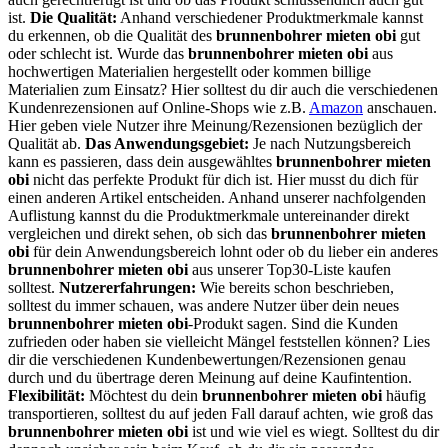
ist.
Die Qualität:
Anhand verschiedener Produktmerkmale kannst
du erkennen, ob die Qualität des
brunnenbohrer mieten obi
gut
oder schlecht ist. Wurde das
brunnenbohrer mieten obi
aus
hochwertigen Materialien hergestellt oder kommen billige
Materialien zum Einsatz? Hier solltest du dir auch die verschiedenen
Kundenrezensionen auf Online-Shops wie z.B.
Amazon
anschauen.
Hier geben viele Nutzer ihre Meinung/Rezensionen bezüglich der
Qualität ab.
Das Anwendungsgebiet:
Je nach Nutzungsbereich
kann es passieren, dass dein ausgewähltes
brunnenbohrer mieten
obi
nicht das perfekte Produkt für dich ist. Hier musst du dich für
einen anderen Artikel entscheiden. Anhand unserer nachfolgenden
Auflistung kannst du die Produktmerkmale untereinander direkt
vergleichen und direkt sehen, ob sich das
brunnenbohrer mieten
obi
für dein Anwendungsbereich lohnt oder ob du lieber ein anderes
brunnenbohrer mieten obi
aus unserer Top30-Liste kaufen
solltest.
Nutzererfahrungen:
Wie bereits schon beschrieben,
solltest du immer schauen, was andere Nutzer über dein neues
brunnenbohrer mieten obi
-Produkt sagen. Sind die Kunden
zufrieden oder haben sie vielleicht Mängel feststellen können? Lies
dir die verschiedenen Kundenbewertungen/Rezensionen genau
durch und du übertrage deren Meinung auf deine Kaufintention.
Flexibilität:
Möchtest du dein
brunnenbohrer mieten obi
häufig
transportieren, solltest du auf jeden Fall darauf achten, wie groß das
brunnenbohrer mieten obi
ist und wie viel es wiegt. Solltest du dir