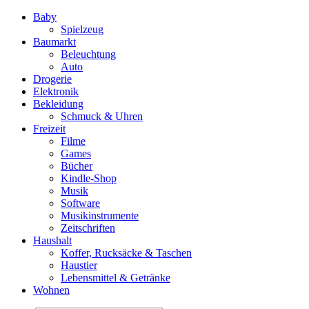
Baby
Spielzeug
Baumarkt
Beleuchtung
Auto
Drogerie
Elektronik
Bekleidung
Schmuck & Uhren
Freizeit
Filme
Games
Bücher
Kindle-Shop
Musik
Software
Musikinstrumente
Zeitschriften
Haushalt
Koffer, Rucksäcke & Taschen
Haustier
Lebensmittel & Getränke
Wohnen