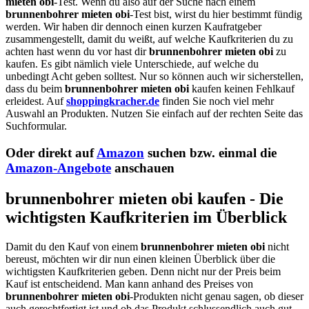
mieten obi
-Test. Wenn du also auf der Suche nach einem
brunnenbohrer mieten obi
-Test bist, wirst du hier bestimmt fündig
werden. Wir haben dir dennoch einen kurzen Kaufratgeber
zusammengestellt, damit du weißt, auf welche Kaufkriterien du zu
achten hast wenn du vor hast dir
brunnenbohrer mieten obi
zu
kaufen. Es gibt nämlich viele Unterschiede, auf welche du
unbedingt Acht geben solltest. Nur so können auch wir sicherstellen,
dass du beim
brunnenbohrer mieten obi
kaufen keinen Fehlkauf
erleidest. Auf
shoppingkracher.de
finden Sie noch viel mehr
Auswahl an Produkten. Nutzen Sie einfach auf der rechten Seite das
Suchformular.
Oder direkt auf
Amazon
suchen bzw. einmal die
Amazon-Angebote
anschauen
brunnenbohrer mieten obi kaufen - Die
wichtigsten Kaufkriterien im Überblick
Damit du den Kauf von einem
brunnenbohrer mieten obi
nicht
bereust, möchten wir dir nun einen kleinen Überblick über die
wichtigsten Kaufkriterien geben. Denn nicht nur der Preis beim
Kauf ist entscheidend. Man kann anhand des Preises von
brunnenbohrer mieten obi
-Produkten nicht genau sagen, ob dieser
auch gerechtfertigt ist und ob das Produkt schlussendlich auch gut