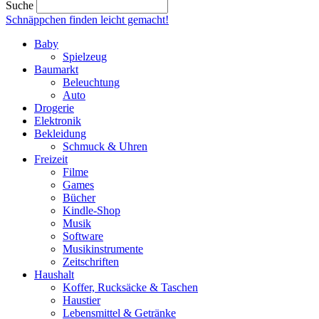
Suche
Schnäppchen finden
leicht gemacht!
Baby
Spielzeug
Baumarkt
Beleuchtung
Auto
Drogerie
Elektronik
Bekleidung
Schmuck & Uhren
Freizeit
Filme
Games
Bücher
Kindle-Shop
Musik
Software
Musikinstrumente
Zeitschriften
Haushalt
Koffer, Rucksäcke & Taschen
Haustier
Lebensmittel & Getränke