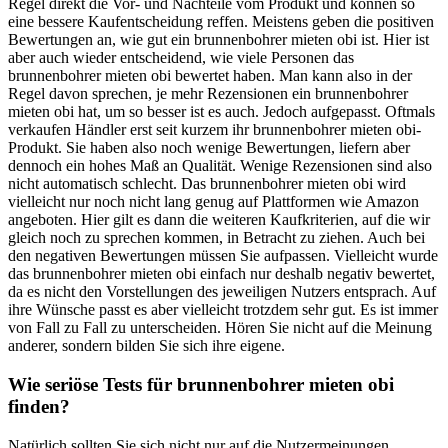
Regel direkt die Vor- und Nachteile vom Produkt und können so
eine bessere Kaufentscheidung reffen. Meistens geben die positiven
Bewertungen an, wie gut ein brunnenbohrer mieten obi ist. Hier ist
aber auch wieder entscheidend, wie viele Personen das
brunnenbohrer mieten obi bewertet haben. Man kann also in der
Regel davon sprechen, je mehr Rezensionen ein brunnenbohrer
mieten obi hat, um so besser ist es auch. Jedoch aufgepasst. Oftmals
verkaufen Händler erst seit kurzem ihr brunnenbohrer mieten obi-
Produkt. Sie haben also noch wenige Bewertungen, liefern aber
dennoch ein hohes Maß an Qualität. Wenige Rezensionen sind also
nicht automatisch schlecht. Das brunnenbohrer mieten obi wird
vielleicht nur noch nicht lang genug auf Plattformen wie Amazon
angeboten. Hier gilt es dann die weiteren Kaufkriterien, auf die wir
gleich noch zu sprechen kommen, in Betracht zu ziehen. Auch bei
den negativen Bewertungen müssen Sie aufpassen. Vielleicht wurde
das brunnenbohrer mieten obi einfach nur deshalb negativ bewertet,
da es nicht den Vorstellungen des jeweiligen Nutzers entsprach. Auf
ihre Wünsche passt es aber vielleicht trotzdem sehr gut. Es ist immer
von Fall zu Fall zu unterscheiden. Hören Sie nicht auf die Meinung
anderer, sondern bilden Sie sich ihre eigene.
Wie seriöse Tests für brunnenbohrer mieten obi
finden?
Natürlich sollten Sie sich nicht nur auf die Nutzermeinungen