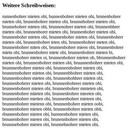
Weitere Schreibweisen:
runnenbohrer mieten obi, bunnenbohrer mieten obi, brnnenbohrer mieten obi, brunenbohrer mieten obi, brunnnbohrer mieten obi, brunnebohrer mieten obi, brunnenohrer mieten obi, brunnenbhrer mieten obi, brunnenborer mieten obi, brunnenboher mieten obi, brunnenbohrr mieten obi, brunnenbohre mieten obi, brunnenbohrer mieten obi, brunnenbohrer ieten obi, brunnenbohrer meten obi, brunnenbohrer miten obi, brunnenbohrer mieen obi, brunnenbohrer mietn obi, brunnenbohrer miete obi, brunnenbohrer mieten bi, brunnenbohrer mieten oi, brunnenbohrer mieten ob, bbrunnenbohrer mieten obi, brrunnenbohrer mieten obi, bruunnenbohrer mieten obi, brunnnenbohrer mieten obi, brunneenbohrer mieten obi, brunnennbohrer mieten obi, brunnenbbohrer mieten obi, brunnenboohrer mieten obi, brunnenbohhrer mieten obi, brunnenbohrrer mieten obi, brunnenbohreer mieten obi, brunnenbohrerr mieten obi, brunnenbohrer mmieten obi, brunnenbohrer miieten obi, brunnenbohrer mieeten obi, brunnenbohrer mietten obi, brunnenbohrer mieteen obi, brunnenbohrer mietenn obi, brunnenbohrer mieten oobi, brunnenbohrer mieten obbi, brunnenbohrer mieten obii, rbunnenbohrer mieten obi, burnnenbohrer mieten obi, brnunenbohrer mieten obi, brunennbohrer mieten obi, brunnnebohrer mieten obi, brunnebnohrer mieten obi, brunnenobhrer mieten obi, brunnenbhorer mieten obi, brunnenborher mieten obi, brunnenboherr mieten obi, brunnenbohrre mieten obi, brunnenbohre rmieten obi, brunnenbohrerm ieten obi, brunnenbohrer imeten obi, brunnenbohrer meiten obi, brunnenbohrer miteen obi, brunnenbohrer mieetn obi, brunnenbohrer mietne obi, brunnenbohrer miete nobi, brunnenbohrer mieteno bi, brunnenbohrer mieten boi, brunnenbohrer mieten oib, brunnenbohrermieten obi, brunnenbohrer mietenobi, runnenbohrer mieten obi, vrunnenbohrer mieten obi, frunnenbohrer mieten obi, grunnenbohrer mieten obi, hrunnenbohrer mieten obi, nrunnenbohrer mieten obi, beunnenbohrer mieten obi, bdunnenbohrer mieten obi, bfunnenbohrer mieten obi, bgunnenbohrer mieten obi, btunnenbohrer mieten obi, b4unnenbohrer mieten obi, b5unnenbohrer mieten obi, brynnenbohrer mieten obi, brhnnenbohrer mieten obi, brjnnenbohrer mieten obi, brknnenbohrer mieten obi, brinnenbohrer mieten obi, br7nnenbohrer mieten obi, br8nnenbohrer mieten obi, bru nenbohrer mieten obi, brubnenbohrer mieten obi, brugnenbohrer mieten obi, bruhnenbohrer mieten obi, brujnenbohrer mieten obi, brumnenbohrer mieten obi, brun enbohrer mieten obi, brunbenbohrer mieten obi, brungenbohrer mieten obi, brunhenbohrer mieten obi, brunjenbohrer mieten obi, brunmenbohrer mieten obi, brunnwnbohrer mieten obi, brunnsnbohrer mieten obi, brunndnbohrer mieten obi, brunnfnbohrer mieten obi, brunnrnbohrer mieten obi, brunn3nbohrer mieten obi, brunn4nbohrer mieten obi, brunne bohrer mieten obi, brunnebbohrer mieten obi, brunnegbohrer mieten obi, brunnehbohrer mieten obi, brunnejbohrer mieten obi, brunnembohrer mieten obi, brunnen ohrer mieten obi, brunnenvohrer mieten obi, brunnenfohrer mieten obi, brunnengohrer mieten obi, brunnenhohrer mieten obi, brunnennohrer mieten obi, brunnenbihrer mieten obi, brunnenbkhrer mieten obi, brunnenblhrer mieten obi, brunnenbphrer mieten obi, brunnenb9hrer mieten obi, brunnenb0hrer mieten obi, brunnenbobrer mieten obi, brunnenbogrer mieten obi, brunnenbotrer mieten obi, brunnenboyrer mieten obi, brunnenbourer mieten obi, brunnenbojrer mieten obi, brunnenbomrer mieten obi, brunnenbonrer mieten obi, brunnenboheer mieten obi, brunnenbohder mieten obi, brunnenbohfer mieten obi, brunnenbohger mieten obi, brunnenbohter mieten obi, brunnenboh4er mieten obi, brunnenboh5er mieten obi, brunnenbohrwr mieten obi, brunnenbohrsr mieten obi, brunnenbohrdr mieten obi, brunnenbohrfr mieten obi, brunnenbohrrr mieten obi, brunnenbohr3r mieten obi, brunnenbohr4r mieten obi, brunnenbohree mieten obi, brunnenbohred mieten obi, brunnenbohref mieten obi, brunnenbohreg mieten obi, brunnenbohret mieten obi, brunnenbohre4 mieten obi, brunnenbohre5 mieten obi, brunnenbohrer ieten obi, brunnenbohrer nieten obi, brunnenbohrer hieten obi, brunnenbohrer jieten obi, brunnenbohrer kieten obi, brunnenbohrer lieten obi, brunnenbohrer mueten obi, brunnenbohrer mjeten obi, brunnenbohrer mketen obi, brunnenbohrer mleten obi, brunnenbohrer moeten obi, brunnenbohrer m8eten obi, brunnenbohrer m9eten obi, brunnenbohrer miwten obi, brunnenbohrer misten obi, brunnenbohrer midten obi, brunnenbohrer miften obi, brunnenbohrer mirten obi, brunnenbohrer mi3ten obi, brunnenbohrer mi4ten obi, brunnenbohrer mieren obi, brunnenbohrer miefen obi, brunnenbohrer miegen obi, brunnenbohrer miehen obi, brunnenbohrer mieyen obi, brunnenbohrer mie5en obi, brunnenbohrer mie6en obi, brunnenbohrer mietwn obi, brunnenbohrer mietsn obi, brunnenbohrer mietdn obi, brunnenbohrer mietfn obi, brunnenbohrer mietrn obi, brunnenbohrer miet3n obi, brunnenbohrer miet4n obi, brunnenbohrer miete obi, brunnenbohrer mieteb obi, brunnenbohrer mieteg obi, brunnenbohrer mieteh obi, brunnenbohrer mietej obi, brunnenbohrer mietem obi, brunnenbohrer mieten ibi, brunnenbohrer mieten kbi, brunnenbohrer mieten lbi, brunnenbohrer mieten pbi, brunnenbohrer mieten 9bi, brunnenbohrer mieten 0bi, brunnenbohrer mieten o i, brunnenbohrer mieten ovi, brunnenbohrer mieten ofi, brunnenbohrer mieten ogi, brunnenbohrer mieten ohi, brunnenbohrer mieten oni, brunnenbohrer mieten obu, brunnenbohrer mieten obj, brunnenbohrer mieten obk, brunnenbohrer mieten obl, brunnenbohrer mieten obo, brunnenbohrer mieten ob8, brunnenbohrer mieten ob9, brunnenbohrer mieten obi, b runnenbohrer mieten obi, vbrunnenbohrer mieten obi, bvrunnenbohrer mieten obi, fbrunnenbohrer mieten obi, bfrunnenbohrer mieten obi, gbrunnenbohrer mieten obi, bgrunnenbohrer mieten obi, hbrunnenbohrer mieten obi, bhrunnenbohrer mieten obi, nbrunnenbohrer mieten obi, bnrunnenbohrer mieten obi, berunnenbohrer mieten obi, breunnenbohrer mieten obi, bdrunnenbohrer mieten obi, brdunnenbohrer mieten obi, brfunnenbohrer mieten obi, brgunnenbohrer mieten obi, btrunnenbohrer mieten obi, brtunnenbohrer mieten obi, b4runnenbohrer mieten obi, br4unnenbohrer mieten obi, b5runnenbohrer mieten obi, br5unnenbohrer mieten obi, bryunnenbohrer mieten obi, bruynnenbohrer mieten obi, brhunnenbohrer mieten obi, bruhnnenbohrer mieten obi, brjunnenbohrer mieten obi, brujnnenbohrer mieten obi, brkunnenbohrer mieten obi, bruknnenbohrer mieten obi, briunnenbohrer mieten obi, bruinnenbohrer mieten obi, br7unnenbohrer mieten obi, bru7nnenbohrer mieten obi, br8unnenbohrer mieten obi, bru8nnenbohrer mieten obi, bru nnenbohrer mieten obi, brun nenbohrer mieten obi, brubnnenbohrer mieten obi, brunbnenbohrer mieten obi, brugnnenbohrer mieten obi, brungnenbohrer mieten obi, brunhnenbohrer mieten obi, brunjnenbohrer mieten obi, brumnnenbohrer mieten obi, brunmnenbohrer mieten obi, brunn enbohrer mieten obi, brunnbenbohrer mieten obi, brunngenbohrer mieten obi, brunnhenbohrer mieten obi, brunnjenbohrer mieten obi, brunnmenbohrer mieten obi, brunnwenbohrer mieten obi, brunnewnbohrer mieten obi, brunnsenbohrer mieten obi, brunnesnbohrer mieten obi, brunndenbohrer mieten obi, brunnednbohrer mieten obi, brunnfenbohrer mieten obi, brunnefnbohrer mieten obi, brunnrenbohrer mieten obi, brunnernbohrer mieten obi, brunn3enbohrer mieten obi, brunne3nbohrer mieten obi, brunn4enbohrer mieten obi, brunne4nbohrer mieten obi, brunne nbohrer mieten obi, brunnen bohrer mieten obi, brunnebnbohrer mieten obi, brunnegnbohrer mieten obi, brunnengbohrer mieten obi, brunnehnbohrer mieten obi, brunnenhbohrer mieten obi, brunnejnbohrer mieten obi, brunnenjbohrer mieten obi, brunnemnbohrer mieten obi, brunnenmbohrer mieten obi, brunnenb ohrer mieten obi, brunnenvbohrer mieten obi, brunnenbvohrer mieten obi, brunnenfbohrer mieten obi, brunnenbfohrer mieten obi, brunnenbgohrer mieten obi, brunnenbhohrer mieten obi, brunnenbnohrer mieten obi, brunnenbiohrer mieten obi, brunnenboihrer mieten obi, brunnenbkohrer mieten obi, brunnenbokhrer mieten obi, brunnenblohrer mieten obi, brunnenbolhrer mieten obi, brunnenbpohrer mieten obi, brunnenbophrer mieten obi, brunnenb9ohrer mieten obi, brunnenbo9hrer mieten obi, brunnenb0ohrer mieten obi, brunnenbo0hrer mieten obi, brunnenbobhrer mieten obi, brunnenbohbrer mieten obi, brunnenboghrer mieten obi, brunnenbohgrer mieten obi, brunnenbothrer mieten obi, brunnenbohtrer mieten obi, brunnenboyhrer mieten obi, brunnenbohyrer mieten obi, brunnenbouhrer mieten obi, brunnenbohurer mieten obi, brunnenbojhrer mieten obi, brunnenbohjrer mieten obi, brunnenbomhrer mieten obi, brunnenbohmrer mieten obi, brunnenbonhrer mieten obi, brunnenbohnrer mieten obi, brunnenboherer mieten obi, brunnenbohdrer mieten obi, brunnenbohrder mieten obi, brunnenbohfrer mieten obi, brunnenbohrfer mieten obi, brunnenbohrger mieten obi, brunnenbohrter mieten obi, brunnenboh4rer mieten obi, brunnenbohr4er mieten obi, brunnenboh5rer mieten obi, brunnenbohr5er mieten obi, brunnenbohrwer mieten obi, brunnenbohrewr mieten obi, brunnenbohrser mieten obi, brunnenbohresr mieten obi, brunnenbohredr mieten obi, brunnenbohrefr mieten obi, brunnenbohr3er mieten obi, brunnenbohre3r mieten obi, brunnenbohre4r mieten obi, brunnenbohrere mieten obi, brunnenbohrerd mieten obi, brunnenbohrerf mieten obi, brunnenbohregr mieten obi, brunnenbohrerg mieten obi, brunnenbohretr mieten obi, brunnenbohrert mieten obi, brunnenbohrer4 mieten obi, brunnenbohre5r mieten obi, brunnenbohrer5 mieten obi, brunnenbohrer mieten obi, brunnenbohrer m ieten obi, brunnenbohrer nmieten obi, brunnenbohrer mnieten obi, brunnenbohrer hmieten obi, brunnenbohrer mhieten obi, brunnenbohrer jmieten obi, brunnenbohrer mjieten obi, brunnenbohrer kmieten obi, brunnenbohrer mkieten obi, brunnenbohrer lmieten obi, brunnenbohrer mlieten obi, brunnenbohrer muieten obi, brunnenbohrer miueten obi, brunnenbohrer mijeten obi, brunnenbohrer miketen obi, brunnenbohrer mileten obi, brunnenbohrer moieten obi, brunnenbohrer mioeten obi, brunnenbohrer m8ieten obi, brunnenbohrer mi8eten obi, brunnen