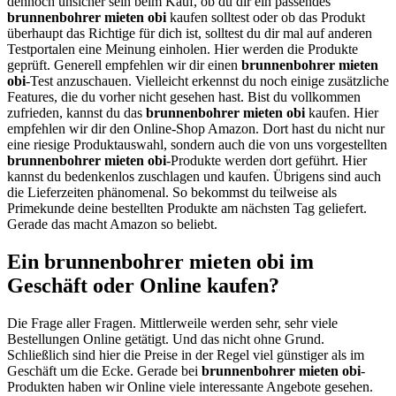
dennoch unsicher sein beim Kauf, ob du dir ein passendes
brunnenbohrer mieten obi
kaufen solltest oder ob das Produkt
überhaupt das Richtige für dich ist, solltest du dir mal auf anderen
Testportalen eine Meinung einholen. Hier werden die Produkte
geprüft. Generell empfehlen wir dir einen
brunnenbohrer mieten
obi
-Test anzuschauen. Vielleicht erkennst du noch einige zusätzliche
Features, die du vorher nicht gesehen hast. Bist du vollkommen
zufrieden, kannst du das
brunnenbohrer mieten obi
kaufen. Hier
empfehlen wir dir den Online-Shop Amazon. Dort hast du nicht nur
eine riesige Produktauswahl, sondern auch die von uns vorgestellten
brunnenbohrer mieten obi
-Produkte werden dort geführt. Hier
kannst du bedenkenlos zuschlagen und kaufen. Übrigens sind auch
die Lieferzeiten phänomenal. So bekommst du teilweise als
Primekunde deine bestellten Produkte am nächsten Tag geliefert.
Gerade das macht Amazon so beliebt.
Ein brunnenbohrer mieten obi im
Geschäft oder Online kaufen?
Die Frage aller Fragen. Mittlerweile werden sehr, sehr viele
Bestellungen Online getätigt. Und das nicht ohne Grund.
Schließlich sind hier die Preise in der Regel viel günstiger als im
Geschäft um die Ecke. Gerade bei
brunnenbohrer mieten obi
-
Produkten haben wir Online viele interessante Angebote gesehen.