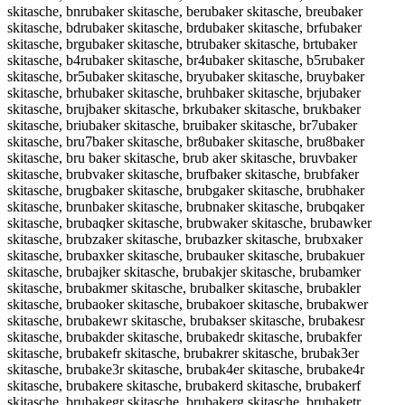
skitasche, bnrubaker skitasche, berubaker skitasche, breubaker
skitasche, bdrubaker skitasche, brdubaker skitasche, brfubaker
skitasche, brgubaker skitasche, btrubaker skitasche, brtubaker
skitasche, b4rubaker skitasche, br4ubaker skitasche, b5rubaker
skitasche, br5ubaker skitasche, bryubaker skitasche, bruybaker
skitasche, brhubaker skitasche, bruhbaker skitasche, brjubaker
skitasche, brujbaker skitasche, brkubaker skitasche, brukbaker
skitasche, briubaker skitasche, bruibaker skitasche, br7ubaker
skitasche, bru7baker skitasche, br8ubaker skitasche, bru8baker
skitasche, bru baker skitasche, brub aker skitasche, bruvbaker
skitasche, brubvaker skitasche, brufbaker skitasche, brubfaker
skitasche, brugbaker skitasche, brubgaker skitasche, brubhaker
skitasche, brunbaker skitasche, brubnaker skitasche, brubqaker
skitasche, brubaqker skitasche, brubwaker skitasche, brubawker
skitasche, brubzaker skitasche, brubazker skitasche, brubxaker
skitasche, brubaxker skitasche, brubauker skitasche, brubakuer
skitasche, brubajker skitasche, brubakjer skitasche, brubamker
skitasche, brubakmer skitasche, brubalker skitasche, brubakler
skitasche, brubaoker skitasche, brubakoer skitasche, brubakwer
skitasche, brubakewr skitasche, brubakser skitasche, brubakesr
skitasche, brubakder skitasche, brubakedr skitasche, brubakfer
skitasche, brubakefr skitasche, brubakrer skitasche, brubak3er
skitasche, brubake3r skitasche, brubak4er skitasche, brubake4r
skitasche, brubakere skitasche, brubakerd skitasche, brubakerf
skitasche, brubakegr skitasche, brubakerg skitasche, brubaketr