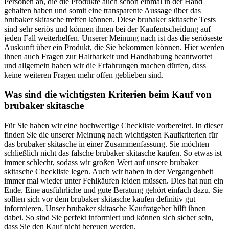
Personen an, die die Produkte auch schon einmal in der Hand
gehalten haben und somit eine transparente Aussage über das
brubaker skitasche treffen können. Diese brubaker skitasche Tests
sind sehr seriös und können ihnen bei der Kaufentscheidung auf
jeden Fall weiterhelfen. Unserer Meinung nach ist das die seriöseste
Auskunft über ein Produkt, die Sie bekommen können. Hier werden
ihnen auch Fragen zur Haltbarkeit und Handhabung beantwortet
und allgemein haben wir die Erfahrungen machen dürfen, dass
keine weiteren Fragen mehr offen geblieben sind.
Was sind die wichtigsten Kriterien beim Kauf von
brubaker skitasche
Für Sie haben wir eine hochwertige Checkliste vorbereitet. In dieser
finden Sie die unserer Meinung nach wichtigsten Kaufkriterien für
das brubaker skitasche in einer Zusammenfassung. Sie möchten
schließlich nicht das falsche brubaker skitasche kaufen. So etwas ist
immer schlecht, sodass wir großen Wert auf unsere brubaker
skitasche Checkliste legen. Auch wir haben in der Vergangenheit
immer mal wieder unter Fehlkäufen leiden müssen. Dies hat nun ein
Ende. Eine ausführliche und gute Beratung gehört einfach dazu. Sie
sollten sich vor dem brubaker skitasche kaufen definitiv gut
informieren. Unser brubaker skitasche Kaufratgeber hilft ihnen
dabei. So sind Sie perfekt informiert und können sich sicher sein,
dass Sie den Kauf nicht bereuen werden.