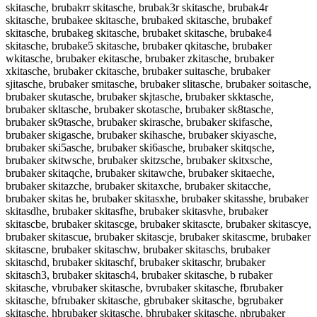
skitasche, brubakrr skitasche, brubak3r skitasche, brubak4r
skitasche, brubakee skitasche, brubaked skitasche, brubakef
skitasche, brubakeg skitasche, brubaket skitasche, brubake4
skitasche, brubake5 skitasche, brubaker qkitasche, brubaker
wkitasche, brubaker ekitasche, brubaker zkitasche, brubaker
xkitasche, brubaker ckitasche, brubaker suitasche, brubaker
sjitasche, brubaker smitasche, brubaker slitasche, brubaker soitasche,
brubaker skutasche, brubaker skjtasche, brubaker skktasche,
brubaker skltasche, brubaker skotasche, brubaker sk8tasche,
brubaker sk9tasche, brubaker skirasche, brubaker skifasche,
brubaker skigasche, brubaker skihasche, brubaker skiyasche,
brubaker ski5asche, brubaker ski6asche, brubaker skitqsche,
brubaker skitwsche, brubaker skitzsche, brubaker skitxsche,
brubaker skitaqche, brubaker skitawche, brubaker skitaeche,
brubaker skitazche, brubaker skitaxche, brubaker skitacche,
brubaker skitas he, brubaker skitasxhe, brubaker skitasshe, brubaker
skitasdhe, brubaker skitasfhe, brubaker skitasvhe, brubaker
skitascbe, brubaker skitascge, brubaker skitascte, brubaker skitascye,
brubaker skitascue, brubaker skitascje, brubaker skitascme, brubaker
skitascne, brubaker skitaschw, brubaker skitaschs, brubaker
skitaschd, brubaker skitaschf, brubaker skitaschr, brubaker
skitasch3, brubaker skitasch4, brubaker skitasche, b rubaker
skitasche, vbrubaker skitasche, bvrubaker skitasche, fbrubaker
skitasche, bfrubaker skitasche, gbrubaker skitasche, bgrubaker
skitasche, hbrubaker skitasche, bhrubaker skitasche, nbrubaker