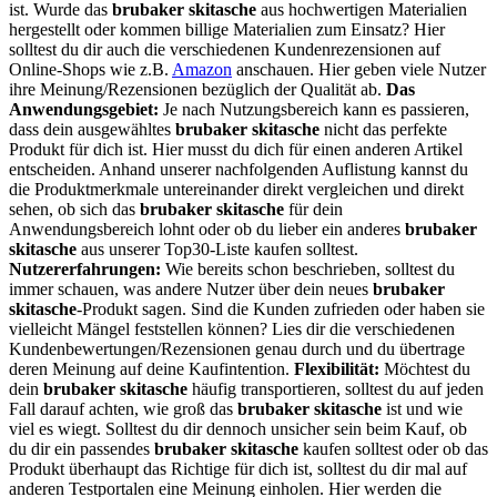
ist. Wurde das
brubaker skitasche
aus hochwertigen Materialien
hergestellt oder kommen billige Materialien zum Einsatz? Hier
solltest du dir auch die verschiedenen Kundenrezensionen auf
Online-Shops wie z.B.
Amazon
anschauen. Hier geben viele Nutzer
ihre Meinung/Rezensionen bezüglich der Qualität ab.
Das
Anwendungsgebiet:
Je nach Nutzungsbereich kann es passieren,
dass dein ausgewähltes
brubaker skitasche
nicht das perfekte
Produkt für dich ist. Hier musst du dich für einen anderen Artikel
entscheiden. Anhand unserer nachfolgenden Auflistung kannst du
die Produktmerkmale untereinander direkt vergleichen und direkt
sehen, ob sich das
brubaker skitasche
für dein
Anwendungsbereich lohnt oder ob du lieber ein anderes
brubaker
skitasche
aus unserer Top30-Liste kaufen solltest.
Nutzererfahrungen:
Wie bereits schon beschrieben, solltest du
immer schauen, was andere Nutzer über dein neues
brubaker
skitasche
-Produkt sagen. Sind die Kunden zufrieden oder haben sie
vielleicht Mängel feststellen können? Lies dir die verschiedenen
Kundenbewertungen/Rezensionen genau durch und du übertrage
deren Meinung auf deine Kaufintention.
Flexibilität:
Möchtest du
dein
brubaker skitasche
häufig transportieren, solltest du auf jeden
Fall darauf achten, wie groß das
brubaker skitasche
ist und wie
viel es wiegt. Solltest du dir dennoch unsicher sein beim Kauf, ob
du dir ein passendes
brubaker skitasche
kaufen solltest oder ob das
Produkt überhaupt das Richtige für dich ist, solltest du dir mal auf
anderen Testportalen eine Meinung einholen. Hier werden die