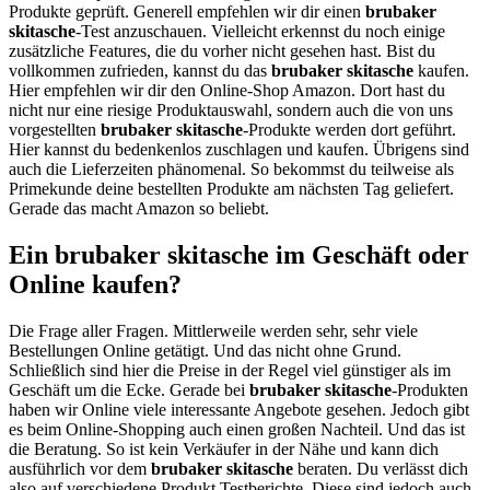
Produkte geprüft. Generell empfehlen wir dir einen
brubaker
skitasche
-Test anzuschauen. Vielleicht erkennst du noch einige
zusätzliche Features, die du vorher nicht gesehen hast. Bist du
vollkommen zufrieden, kannst du das
brubaker skitasche
kaufen.
Hier empfehlen wir dir den Online-Shop Amazon. Dort hast du
nicht nur eine riesige Produktauswahl, sondern auch die von uns
vorgestellten
brubaker skitasche
-Produkte werden dort geführt.
Hier kannst du bedenkenlos zuschlagen und kaufen. Übrigens sind
auch die Lieferzeiten phänomenal. So bekommst du teilweise als
Primekunde deine bestellten Produkte am nächsten Tag geliefert.
Gerade das macht Amazon so beliebt.
Ein brubaker skitasche im Geschäft oder
Online kaufen?
Die Frage aller Fragen. Mittlerweile werden sehr, sehr viele
Bestellungen Online getätigt. Und das nicht ohne Grund.
Schließlich sind hier die Preise in der Regel viel günstiger als im
Geschäft um die Ecke. Gerade bei
brubaker skitasche
-Produkten
haben wir Online viele interessante Angebote gesehen. Jedoch gibt
es beim Online-Shopping auch einen großen Nachteil. Und das ist
die Beratung. So ist kein Verkäufer in der Nähe und kann dich
ausführlich vor dem
brubaker skitasche
beraten. Du verlässt dich
also auf verschiedene Produkt Testberichte. Diese sind jedoch auch