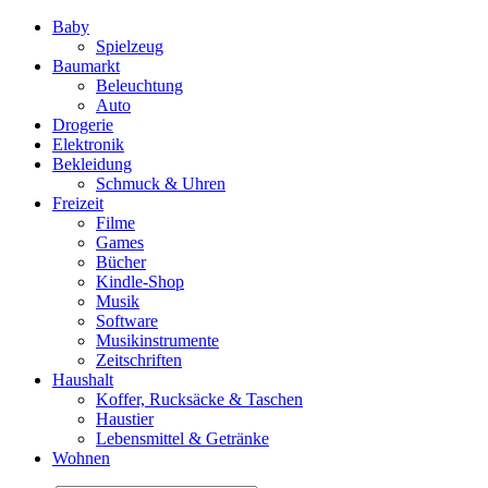
Baby
Spielzeug
Baumarkt
Beleuchtung
Auto
Drogerie
Elektronik
Bekleidung
Schmuck & Uhren
Freizeit
Filme
Games
Bücher
Kindle-Shop
Musik
Software
Musikinstrumente
Zeitschriften
Haushalt
Koffer, Rucksäcke & Taschen
Haustier
Lebensmittel & Getränke
Wohnen