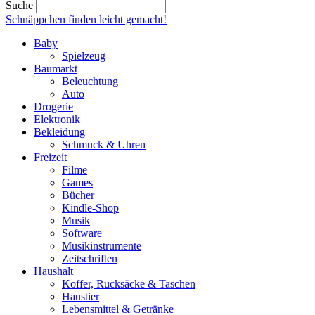
Suche
Schnäppchen finden
leicht gemacht!
Baby
Spielzeug
Baumarkt
Beleuchtung
Auto
Drogerie
Elektronik
Bekleidung
Schmuck & Uhren
Freizeit
Filme
Games
Bücher
Kindle-Shop
Musik
Software
Musikinstrumente
Zeitschriften
Haushalt
Koffer, Rucksäcke & Taschen
Haustier
Lebensmittel & Getränke