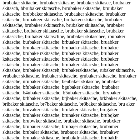
brubaker skitache, brubaker skitashe, brubaker skitasce, brubaker
skitasch, bbrubaker skitasche, brrubaker skitasche, bruubaker
skitasche, brubbaker skitasche, brubaaker skitasche, brubakker
skitasche, brubakeer skitasche, brubakerr skitasche, brubaker
sskitasche, brubaker skkitasche, brubaker skiitasche, brubaker
skittasche, brubaker skitaasche, brubaker skitassche, brubaker
skitascche, brubaker skitaschhe, brubaker skitaschee, rbubaker
skitasche, burbaker skitasche, brbuaker skitasche, bruabker
skitasche, brubkaer skitasche, brubaekr skitasche, brubakre
skitasche, brubake rskitasche, brubakers kitasche, brubaker
ksitasche, brubaker siktasche, brubaker sktiasche, brubaker
skiatsche, brubaker skitsache, brubaker skitacshe, brubaker
skitashce, brubaker skitasceh, brubakerskitasche, rubaker skitasche,
vrubaker skitasche, frubaker skitasche, grubaker skitasche, hrubaker
skitasche, nrubaker skitasche, beubaker skitasche, bdubaker
skitasche, bfubaker skitasche, bgubaker skitasche, btubaker
skitasche, b4ubaker skitasche, b5ubaker skitasche, brybaker
skitasche, brhbaker skitasche, brjbaker skitasche, brkbaker skitasche,
bribaker skitasche, br7baker skitasche, br8baker skitasche, bru aker
skitasche, bruvaker skitasche, brufaker skitasche, brugaker
skitasche, bruhaker skitasche, brunaker skitasche, brubqker
skitasche, brubwker skitasche, brubzker skitasche, brubxker
skitasche, brubauer skitasche, brubajer skitasche, brubamer
skitasche, brubaler skitasche, brubaoer skitasche, brubakwr
skitasche, brubaksr skitasche, brubakdr skitasche, brubakfr