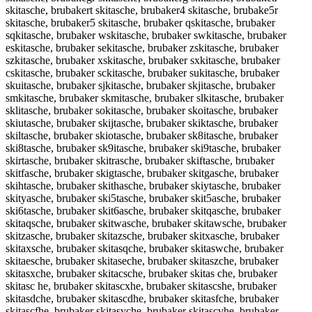
skitasche, brubakert skitasche, brubaker4 skitasche, brubake5r
skitasche, brubaker5 skitasche, brubaker qskitasche, brubaker
sqkitasche, brubaker wskitasche, brubaker swkitasche, brubaker
eskitasche, brubaker sekitasche, brubaker zskitasche, brubaker
szkitasche, brubaker xskitasche, brubaker sxkitasche, brubaker
cskitasche, brubaker sckitasche, brubaker sukitasche, brubaker
skuitasche, brubaker sjkitasche, brubaker skjitasche, brubaker
smkitasche, brubaker skmitasche, brubaker slkitasche, brubaker
sklitasche, brubaker sokitasche, brubaker skoitasche, brubaker
skiutasche, brubaker skijtasche, brubaker skiktasche, brubaker
skiltasche, brubaker skiotasche, brubaker sk8itasche, brubaker
ski8tasche, brubaker sk9itasche, brubaker ski9tasche, brubaker
skirtasche, brubaker skitrasche, brubaker skiftasche, brubaker
skitfasche, brubaker skigtasche, brubaker skitgasche, brubaker
skihtasche, brubaker skithasche, brubaker skiytasche, brubaker
skityasche, brubaker ski5tasche, brubaker skit5asche, brubaker
ski6tasche, brubaker skit6asche, brubaker skitqasche, brubaker
skitaqsche, brubaker skitwasche, brubaker skitawsche, brubaker
skitzasche, brubaker skitazsche, brubaker skitxasche, brubaker
skitaxsche, brubaker skitasqche, brubaker skitaswche, brubaker
skitaesche, brubaker skitaseche, brubaker skitaszche, brubaker
skitasxche, brubaker skitacsche, brubaker skitas che, brubaker
skitasc he, brubaker skitascxhe, brubaker skitascshe, brubaker
skitasdche, brubaker skitascdhe, brubaker skitasfche, brubaker
skitascfhe, brubaker skitasvche, brubaker skitascvhe, brubaker