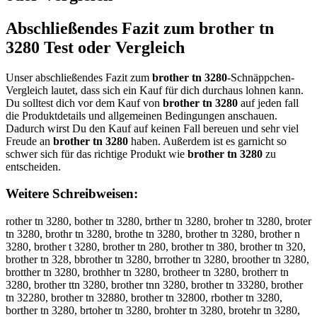
Abschließendes Fazit zum
brother tn
3280
Test oder Vergleich
Unser abschließendes Fazit zum
brother tn 3280
-Schnäppchen-
Vergleich lautet, dass sich ein Kauf für dich durchaus lohnen kann.
Du solltest dich vor dem Kauf von
brother tn 3280
auf jeden fall
die Produktdetails und allgemeinen Bedingungen anschauen.
Dadurch wirst Du den Kauf auf keinen Fall bereuen und sehr viel
Freude an
brother tn 3280
haben. Außerdem ist es garnicht so
schwer sich für das richtige Produkt wie
brother tn 3280
zu
entscheiden.
Weitere Schreibweisen:
rother tn 3280, bother tn 3280, brther tn 3280, broher tn 3280, broter
tn 3280, brothr tn 3280, brothe tn 3280, brother tn 3280, brother n
3280, brother t 3280, brother tn 280, brother tn 380, brother tn 320,
brother tn 328, bbrother tn 3280, brrother tn 3280, broother tn 3280,
brotther tn 3280, brothher tn 3280, brotheer tn 3280, brotherr tn
3280, brother ttn 3280, brother tnn 3280, brother tn 33280, brother
tn 32280, brother tn 32880, brother tn 32800, rbother tn 3280,
borther tn 3280, brtoher tn 3280, brohter tn 3280, brotehr tn 3280,