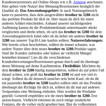
Kundenrezensionen auf Online-Shops wie z.B.
Amazon
anschauen.
Hier geben viele Nutzer ihre Meinung/Rezensionen bezüglich der
Qualität ab.
Das Anwendungsgebiet:
Je nach Nutzungsbereich
kann es passieren, dass dein ausgewähltes
brother tn 3280
nicht
das perfekte Produkt für dich ist. Hier musst du dich für einen
anderen Artikel entscheiden. Anhand unserer nachfolgenden
Auflistung kannst du die Produktmerkmale untereinander direkt
vergleichen und direkt sehen, ob sich das
brother tn 3280
für dein
Anwendungsbereich lohnt oder ob du lieber ein anderes
brother tn
3280
aus unserer Top30-Liste kaufen solltest.
Nutzererfahrungen:
Wie bereits schon beschrieben, solltest du immer schauen, was
andere Nutzer über dein neues
brother tn 3280
-Produkt sagen.
Sind die Kunden zufrieden oder haben sie vielleicht Mängel
feststellen können? Lies dir die verschiedenen
Kundenbewertungen/Rezensionen genau durch und du übertrage
deren Meinung auf deine Kaufintention.
Flexibilität:
Möchtest du
dein
brother tn 3280
häufig transportieren, solltest du auf jeden Fall
darauf achten, wie groß das
brother tn 3280
ist und wie viel es
wiegt. Solltest du dir dennoch unsicher sein beim Kauf, ob du dir
ein passendes
brother tn 3280
kaufen solltest oder ob das Produkt
überhaupt das Richtige für dich ist, solltest du dir mal auf anderen
Testportalen eine Meinung einholen. Hier werden die Produkte
geprüft. Generell empfehlen wir dir einen
brother tn 3280
-Test
anzuschauen. Vielleicht erkennst du noch einige zusätzliche
Features, die du vorher nicht gesehen hast. Bist du vollkommen