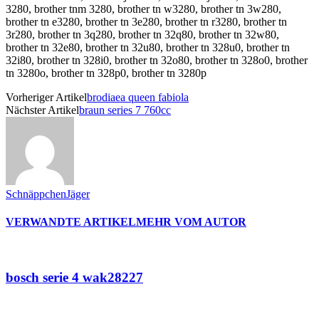
3280, brother tnm 3280, brother tn w3280, brother tn 3w280,
brother tn e3280, brother tn 3e280, brother tn r3280, brother tn
3r280, brother tn 3q280, brother tn 32q80, brother tn 32w80,
brother tn 32e80, brother tn 32u80, brother tn 328u0, brother tn
32i80, brother tn 328i0, brother tn 32o80, brother tn 328o0, brother
tn 3280o, brother tn 328p0, brother tn 3280p
Vorheriger Artikel
brodiaea queen fabiola
Nächster Artikel
braun series 7 760cc
SchnäppchenJäger
VERWANDTE ARTIKEL
MEHR VOM AUTOR
bosch serie 4 wak28227