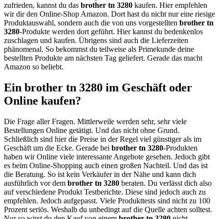
zufrieden, kannst du das
brother tn 3280
kaufen. Hier empfehlen
wir dir den Online-Shop Amazon. Dort hast du nicht nur eine riesige
Produktauswahl, sondern auch die von uns vorgestellten
brother tn
3280
-Produkte werden dort geführt. Hier kannst du bedenkenlos
zuschlagen und kaufen. Übrigens sind auch die Lieferzeiten
phänomenal. So bekommst du teilweise als Primekunde deine
bestellten Produkte am nächsten Tag geliefert. Gerade das macht
Amazon so beliebt.
Ein brother tn 3280 im Geschäft oder
Online kaufen?
Die Frage aller Fragen. Mittlerweile werden sehr, sehr viele
Bestellungen Online getätigt. Und das nicht ohne Grund.
Schließlich sind hier die Preise in der Regel viel günstiger als im
Geschäft um die Ecke. Gerade bei
brother tn 3280
-Produkten
haben wir Online viele interessante Angebote gesehen. Jedoch gibt
es beim Online-Shopping auch einen großen Nachteil. Und das ist
die Beratung. So ist kein Verkäufer in der Nähe und kann dich
ausführlich vor dem
brother tn 3280
beraten. Du verlässt dich also
auf verschiedene Produkt Testberichte. Diese sind jedoch auch zu
empfehlen. Jedoch aufgepasst. Viele Produkttests sind nicht zu 100
Prozent seriös. Weshalb du unbedingt auf die Quelle achten solltest.
Nur so wirst du den Kauf von einem
brother tn 3280
nicht