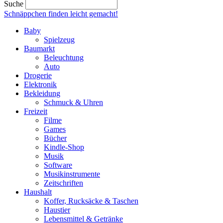
Suche
Schnäppchen finden
leicht gemacht!
Baby
Spielzeug
Baumarkt
Beleuchtung
Auto
Drogerie
Elektronik
Bekleidung
Schmuck & Uhren
Freizeit
Filme
Games
Bücher
Kindle-Shop
Musik
Software
Musikinstrumente
Zeitschriften
Haushalt
Koffer, Rucksäcke & Taschen
Haustier
Lebensmittel & Getränke