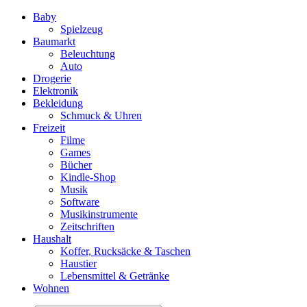
Baby
Spielzeug
Baumarkt
Beleuchtung
Auto
Drogerie
Elektronik
Bekleidung
Schmuck & Uhren
Freizeit
Filme
Games
Bücher
Kindle-Shop
Musik
Software
Musikinstrumente
Zeitschriften
Haushalt
Koffer, Rucksäcke & Taschen
Haustier
Lebensmittel & Getränke
Wohnen