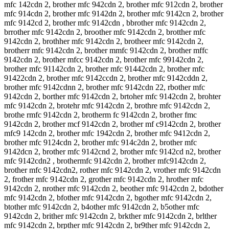
mfc 142cdn 2, brother mfc 942cdn 2, brother mfc 912cdn 2, brother
mfc 914cdn 2, brother mfc 9142dn 2, brother mfc 9142cn 2, brother
mfc 9142cd 2, brother mfc 9142cdn , bbrother mfc 9142cdn 2,
brrother mfc 9142cdn 2, broother mfc 9142cdn 2, brotther mfc
9142cdn 2, brothher mfc 9142cdn 2, brotheer mfc 9142cdn 2,
brotherr mfc 9142cdn 2, brother mmfc 9142cdn 2, brother mffc
9142cdn 2, brother mfcc 9142cdn 2, brother mfc 99142cdn 2,
brother mfc 91142cdn 2, brother mfc 91442cdn 2, brother mfc
91422cdn 2, brother mfc 9142ccdn 2, brother mfc 9142cddn 2,
brother mfc 9142cdnn 2, brother mfc 9142cdn 22, rbother mfc
9142cdn 2, borther mfc 9142cdn 2, brtoher mfc 9142cdn 2, brohter
mfc 9142cdn 2, brotehr mfc 9142cdn 2, brothre mfc 9142cdn 2,
brothe rmfc 9142cdn 2, brotherm fc 9142cdn 2, brother fmc
9142cdn 2, brother mcf 9142cdn 2, brother mf c9142cdn 2, brother
mfc9 142cdn 2, brother mfc 1942cdn 2, brother mfc 9412cdn 2,
brother mfc 9124cdn 2, brother mfc 914c2dn 2, brother mfc
9142dcn 2, brother mfc 9142cnd 2, brother mfc 9142cd n2, brother
mfc 9142cdn2 , brothermfc 9142cdn 2, brother mfc9142cdn 2,
brother mfc 9142cdn2, rother mfc 9142cdn 2, vrother mfc 9142cdn
2, frother mfc 9142cdn 2, grother mfc 9142cdn 2, hrother mfc
9142cdn 2, nrother mfc 9142cdn 2, beother mfc 9142cdn 2, bdother
mfc 9142cdn 2, bfother mfc 9142cdn 2, bgother mfc 9142cdn 2,
btother mfc 9142cdn 2, b4other mfc 9142cdn 2, b5other mfc
9142cdn 2, brither mfc 9142cdn 2, brkther mfc 9142cdn 2, brlther
mfc 9142cdn 2, brpther mfc 9142cdn 2, br9ther mfc 9142cdn 2,