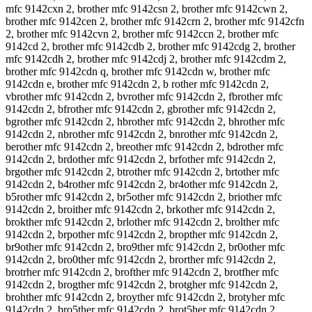
mfc 9142cxn 2, brother mfc 9142csn 2, brother mfc 9142cwn 2,
brother mfc 9142cen 2, brother mfc 9142crn 2, brother mfc 9142cfn
2, brother mfc 9142cvn 2, brother mfc 9142ccn 2, brother mfc
9142cd 2, brother mfc 9142cdb 2, brother mfc 9142cdg 2, brother
mfc 9142cdh 2, brother mfc 9142cdj 2, brother mfc 9142cdm 2,
brother mfc 9142cdn q, brother mfc 9142cdn w, brother mfc
9142cdn e, brother mfc 9142cdn 2, b rother mfc 9142cdn 2,
vbrother mfc 9142cdn 2, bvrother mfc 9142cdn 2, fbrother mfc
9142cdn 2, bfrother mfc 9142cdn 2, gbrother mfc 9142cdn 2,
bgrother mfc 9142cdn 2, hbrother mfc 9142cdn 2, bhrother mfc
9142cdn 2, nbrother mfc 9142cdn 2, bnrother mfc 9142cdn 2,
berother mfc 9142cdn 2, breother mfc 9142cdn 2, bdrother mfc
9142cdn 2, brdother mfc 9142cdn 2, brfother mfc 9142cdn 2,
brgother mfc 9142cdn 2, btrother mfc 9142cdn 2, brtother mfc
9142cdn 2, b4rother mfc 9142cdn 2, br4other mfc 9142cdn 2,
b5rother mfc 9142cdn 2, br5other mfc 9142cdn 2, briother mfc
9142cdn 2, broither mfc 9142cdn 2, brkother mfc 9142cdn 2,
brokther mfc 9142cdn 2, brlother mfc 9142cdn 2, brolther mfc
9142cdn 2, brpother mfc 9142cdn 2, bropther mfc 9142cdn 2,
br9other mfc 9142cdn 2, bro9ther mfc 9142cdn 2, br0other mfc
9142cdn 2, bro0ther mfc 9142cdn 2, brorther mfc 9142cdn 2,
brotrher mfc 9142cdn 2, brofther mfc 9142cdn 2, brotfher mfc
9142cdn 2, brogther mfc 9142cdn 2, brotgher mfc 9142cdn 2,
brohther mfc 9142cdn 2, broyther mfc 9142cdn 2, brotyher mfc
9142cdn 2, bro5ther mfc 9142cdn 2, brot5her mfc 9142cdn 2,