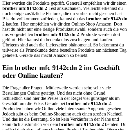
Hier werden die Produkte geprüft. Generell empfehlen wir dir einen
brother mfc 9142cdn 2
-Test anzuschauen. Vielleicht erkennst du
noch einige zusätzliche Features, die du vorher nicht gesehen hast.
Bist du vollkommen zufrieden, kannst du das
brother mfc 9142cdn
2
kaufen. Hier empfehlen wir dir den Online-Shop Amazon. Dort
hast du nicht nur eine riesige Produktauswahl, sondern auch die von
uns vorgestellten
brother mfc 9142cdn 2
-Produkte werden dort
geführt. Hier kannst du bedenkenlos zuschlagen und kaufen.
Übrigens sind auch die Lieferzeiten phänomenal. So bekommst du
teilweise als Primekunde deine bestellten Produkte am nächsten Tag
geliefert. Gerade das macht Amazon so beliebt.
Ein brother mfc 9142cdn 2 im Geschäft
oder Online kaufen?
Die Frage aller Fragen. Mittlerweile werden sehr, sehr viele
Bestellungen Online getätigt. Und das nicht ohne Grund.
Schließlich sind hier die Preise in der Regel viel günstiger als im
Geschäft um die Ecke. Gerade bei
brother mfc 9142cdn 2
-
Produkten haben wir Online viele interessante Angebote gesehen.
Jedoch gibt es beim Online-Shopping auch einen großen Nachteil.
Und das ist die Beratung. So ist kein Verkäufer in der Nähe und
kann dich ausführlich vor dem
brother mfc 9142cdn 2
beraten. Du
verlässt dich also auf verschiedene Produkt Testberichte. Diese sind