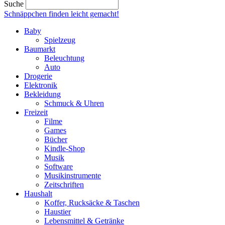
Suche
Schnäppchen finden
leicht gemacht!
Baby
Spielzeug
Baumarkt
Beleuchtung
Auto
Drogerie
Elektronik
Bekleidung
Schmuck & Uhren
Freizeit
Filme
Games
Bücher
Kindle-Shop
Musik
Software
Musikinstrumente
Zeitschriften
Haushalt
Koffer, Rucksäcke & Taschen
Haustier
Lebensmittel & Getränke