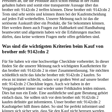
Personen an, die die Produkte auch schon einmal in der Hand
gehalten haben und somit eine transparente Aussage über das
brother mfc 9142cdn 2 treffen können. Diese brother mfc 9142cdn 2
Tests sind sehr seriös und können ihnen bei der Kaufentscheidung
auf jeden Fall weiterhelfen. Unserer Meinung nach ist das die
seriöseste Auskunft über ein Produkt, die Sie bekommen können.
Hier werden ihnen auch Fragen zur Haltbarkeit und Handhabung
beantwortet und allgemein haben wir die Erfahrungen machen
dürfen, dass keine weiteren Fragen mehr offen geblieben sind.
Was sind die wichtigsten Kriterien beim Kauf von
brother mfc 9142cdn 2
Für Sie haben wir eine hochwertige Checkliste vorbereitet. In dieser
finden Sie die unserer Meinung nach wichtigsten Kaufkriterien für
das brother mfc 9142cdn 2 in einer Zusammenfassung. Sie möchten
schließlich nicht das falsche brother mfc 9142cdn 2 kaufen. So
etwas ist immer schlecht, sodass wir großen Wert auf unsere brother
mfc 9142cdn 2 Checkliste legen. Auch wir haben in der
Vergangenheit immer mal wieder unter Fehlkäufen leiden müssen.
Dies hat nun ein Ende. Eine ausführliche und gute Beratung gehört
einfach dazu. Sie sollten sich vor dem brother mfc 9142cdn 2
kaufen definitiv gut informieren. Unser brother mfc 9142cdn 2
Kaufratgeber hilft ihnen dabei. So sind Sie perfekt informiert und
können sich sicher sein, dass Sie den Kauf nicht bereuen werden.