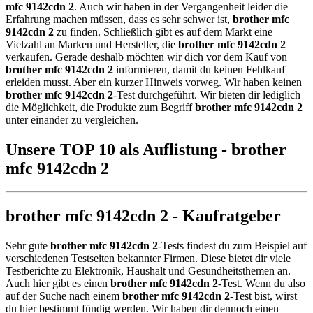
mfc 9142cdn 2
. Auch wir haben in der Vergangenheit leider die
Erfahrung machen müssen, dass es sehr schwer ist,
brother mfc
9142cdn 2
zu finden. Schließlich gibt es auf dem Markt eine
Vielzahl an Marken und Hersteller, die
brother mfc 9142cdn 2
verkaufen. Gerade deshalb möchten wir dich vor dem Kauf von
brother mfc 9142cdn 2
informieren, damit du keinen Fehlkauf
erleiden musst. Aber ein kurzer Hinweis vorweg. Wir haben keinen
brother mfc 9142cdn 2
-Test durchgeführt. Wir bieten dir lediglich
die Möglichkeit, die Produkte zum Begriff
brother mfc 9142cdn 2
unter einander zu vergleichen.
Unsere TOP 10 als Auflistung - brother
mfc 9142cdn 2
brother mfc 9142cdn 2 - Kaufratgeber
Sehr gute
brother mfc 9142cdn 2
-Tests findest du zum Beispiel auf
verschiedenen Testseiten bekannter Firmen. Diese bietet dir viele
Testberichte zu Elektronik, Haushalt und Gesundheitsthemen an.
Auch hier gibt es einen
brother mfc 9142cdn 2
-Test. Wenn du also
auf der Suche nach einem
brother mfc 9142cdn 2
-Test bist, wirst
du hier bestimmt fündig werden. Wir haben dir dennoch einen