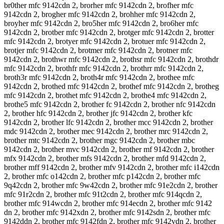
br0ther mfc 9142cdn 2, brorher mfc 9142cdn 2, brofher mfc
9142cdn 2, brogher mfc 9142cdn 2, brohher mfc 9142cdn 2,
broyher mfc 9142cdn 2, bro5her mfc 9142cdn 2, bro6her mfc
9142cdn 2, brotber mfc 9142cdn 2, brotger mfc 9142cdn 2, brotter
mfc 9142cdn 2, brotyer mfc 9142cdn 2, brotuer mfc 9142cdn 2,
brotjer mfc 9142cdn 2, brotmer mfc 9142cdn 2, brotner mfc
9142cdn 2, brothwr mfc 9142cdn 2, brothsr mfc 9142cdn 2, brothdr
mfc 9142cdn 2, brothfr mfc 9142cdn 2, brothrr mfc 9142cdn 2,
broth3r mfc 9142cdn 2, broth4r mfc 9142cdn 2, brothee mfc
9142cdn 2, brothed mfc 9142cdn 2, brothef mfc 9142cdn 2, brotheg
mfc 9142cdn 2, brothet mfc 9142cdn 2, brothe4 mfc 9142cdn 2,
brothe5 mfc 9142cdn 2, brother fc 9142cdn 2, brother nfc 9142cdn
2, brother hfc 9142cdn 2, brother jfc 9142cdn 2, brother kfc
9142cdn 2, brother lfc 9142cdn 2, brother mcc 9142cdn 2, brother
mdc 9142cdn 2, brother mec 9142cdn 2, brother mrc 9142cdn 2,
brother mtc 9142cdn 2, brother mgc 9142cdn 2, brother mbc
9142cdn 2, brother mvc 9142cdn 2, brother mf 9142cdn 2, brother
mfx 9142cdn 2, brother mfs 9142cdn 2, brother mfd 9142cdn 2,
brother mff 9142cdn 2, brother mfv 9142cdn 2, brother mfc i142cdn
2, brother mfc o142cdn 2, brother mfc p142cdn 2, brother mfc
9q42cdn 2, brother mfc 9w42cdn 2, brother mfc 91e2cdn 2, brother
mfc 91r2cdn 2, brother mfc 91t2cdn 2, brother mfc 914qcdn 2,
brother mfc 914wcdn 2, brother mfc 914ecdn 2, brother mfc 9142
dn 2, brother mfc 9142xdn 2, brother mfc 9142sdn 2, brother mfc
9142ddn 2, brother mfc 9142fdn 2, brother mfc 9142vdn 2, brother