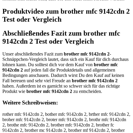
Produktvideo zum
brother mfc 9142cdn 2
Test oder Vergleich
Abschließendes Fazit zum
brother mfc
9142cdn 2
Test oder Vergleich
Unser abschließendes Fazit zum
brother mfc 9142cdn 2
-
Schnäppchen-Vergleich lautet, dass sich ein Kauf für dich durchaus
lohnen kann. Du solltest dich vor dem Kauf von
brother mfc
9142cdn 2
auf jeden fall die Produktdetails und allgemeinen
Bedingungen anschauen. Dadurch wirst Du den Kauf auf keinen
Fall bereuen und sehr viel Freude an
brother mfc 9142cdn 2
haben. Außerdem ist es garnicht so schwer sich für das richtige
Produkt wie
brother mfc 9142cdn 2
zu entscheiden.
Weitere Schreibweisen:
rother mfc 9142cdn 2, bother mfc 9142cdn 2, brther mfc 9142cdn 2,
broher mfc 9142cdn 2, broter mfc 9142cdn 2, brothr mfc 9142cdn
2, brothe mfc 9142cdn 2, brother mfc 9142cdn 2, brother fc
9142cdn 2, brother mc 9142cdn 2, brother mf 9142cdn 2, brother