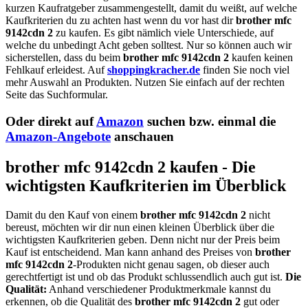
kurzen Kaufratgeber zusammengestellt, damit du weißt, auf welche
Kaufkriterien du zu achten hast wenn du vor hast dir
brother mfc
9142cdn 2
zu kaufen. Es gibt nämlich viele Unterschiede, auf
welche du unbedingt Acht geben solltest. Nur so können auch wir
sicherstellen, dass du beim
brother mfc 9142cdn 2
kaufen keinen
Fehlkauf erleidest. Auf
shoppingkracher.de
finden Sie noch viel
mehr Auswahl an Produkten. Nutzen Sie einfach auf der rechten
Seite das Suchformular.
Oder direkt auf
Amazon
suchen bzw. einmal die
Amazon-Angebote
anschauen
brother mfc 9142cdn 2 kaufen - Die
wichtigsten Kaufkriterien im Überblick
Damit du den Kauf von einem
brother mfc 9142cdn 2
nicht
bereust, möchten wir dir nun einen kleinen Überblick über die
wichtigsten Kaufkriterien geben. Denn nicht nur der Preis beim
Kauf ist entscheidend. Man kann anhand des Preises von
brother
mfc 9142cdn 2
-Produkten nicht genau sagen, ob dieser auch
gerechtfertigt ist und ob das Produkt schlussendlich auch gut ist.
Die
Qualität:
Anhand verschiedener Produktmerkmale kannst du
erkennen, ob die Qualität des
brother mfc 9142cdn 2
gut oder