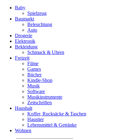
Baby
Spielzeug
Baumarkt
Beleuchtung
Auto
Drogerie
Elektronik
Bekleidung
Schmuck & Uhren
Freizeit
Filme
Games
Bücher
Kindle-Shop
Musik
Software
Musikinstrumente
Zeitschriften
Haushalt
Koffer, Rucksäcke & Taschen
Haustier
Lebensmittel & Getränke
Wohnen