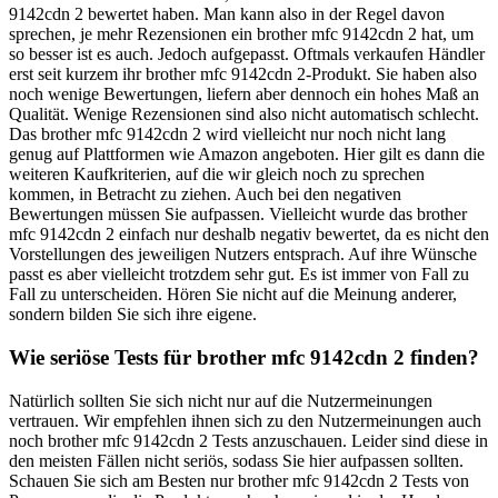
9142cdn 2 bewertet haben. Man kann also in der Regel davon
sprechen, je mehr Rezensionen ein brother mfc 9142cdn 2 hat, um
so besser ist es auch. Jedoch aufgepasst. Oftmals verkaufen Händler
erst seit kurzem ihr brother mfc 9142cdn 2-Produkt. Sie haben also
noch wenige Bewertungen, liefern aber dennoch ein hohes Maß an
Qualität. Wenige Rezensionen sind also nicht automatisch schlecht.
Das brother mfc 9142cdn 2 wird vielleicht nur noch nicht lang
genug auf Plattformen wie Amazon angeboten. Hier gilt es dann die
weiteren Kaufkriterien, auf die wir gleich noch zu sprechen
kommen, in Betracht zu ziehen. Auch bei den negativen
Bewertungen müssen Sie aufpassen. Vielleicht wurde das brother
mfc 9142cdn 2 einfach nur deshalb negativ bewertet, da es nicht den
Vorstellungen des jeweiligen Nutzers entsprach. Auf ihre Wünsche
passt es aber vielleicht trotzdem sehr gut. Es ist immer von Fall zu
Fall zu unterscheiden. Hören Sie nicht auf die Meinung anderer,
sondern bilden Sie sich ihre eigene.
Wie seriöse Tests für brother mfc 9142cdn 2 finden?
Natürlich sollten Sie sich nicht nur auf die Nutzermeinungen
vertrauen. Wir empfehlen ihnen sich zu den Nutzermeinungen auch
noch brother mfc 9142cdn 2 Tests anzuschauen. Leider sind diese in
den meisten Fällen nicht seriös, sodass Sie hier aufpassen sollten.
Schauen Sie sich am Besten nur brother mfc 9142cdn 2 Tests von