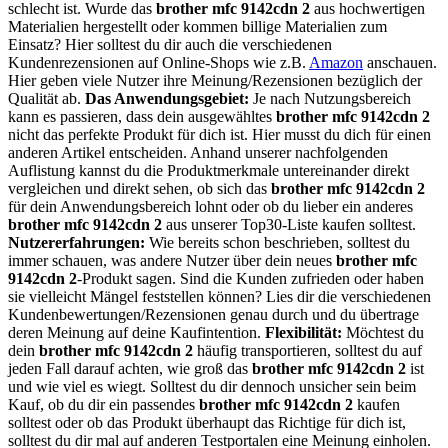
schlecht ist. Wurde das
brother mfc 9142cdn 2
aus hochwertigen
Materialien hergestellt oder kommen billige Materialien zum
Einsatz? Hier solltest du dir auch die verschiedenen
Kundenrezensionen auf Online-Shops wie z.B.
Amazon
anschauen.
Hier geben viele Nutzer ihre Meinung/Rezensionen bezüglich der
Qualität ab.
Das Anwendungsgebiet:
Je nach Nutzungsbereich
kann es passieren, dass dein ausgewähltes
brother mfc 9142cdn 2
nicht das perfekte Produkt für dich ist. Hier musst du dich für einen
anderen Artikel entscheiden. Anhand unserer nachfolgenden
Auflistung kannst du die Produktmerkmale untereinander direkt
vergleichen und direkt sehen, ob sich das
brother mfc 9142cdn 2
für dein Anwendungsbereich lohnt oder ob du lieber ein anderes
brother mfc 9142cdn 2
aus unserer Top30-Liste kaufen solltest.
Nutzererfahrungen:
Wie bereits schon beschrieben, solltest du
immer schauen, was andere Nutzer über dein neues
brother mfc
9142cdn 2
-Produkt sagen. Sind die Kunden zufrieden oder haben
sie vielleicht Mängel feststellen können? Lies dir die verschiedenen
Kundenbewertungen/Rezensionen genau durch und du übertrage
deren Meinung auf deine Kaufintention.
Flexibilität:
Möchtest du
dein
brother mfc 9142cdn 2
häufig transportieren, solltest du auf
jeden Fall darauf achten, wie groß das
brother mfc 9142cdn 2
ist
und wie viel es wiegt. Solltest du dir dennoch unsicher sein beim
Kauf, ob du dir ein passendes
brother mfc 9142cdn 2
kaufen
solltest oder ob das Produkt überhaupt das Richtige für dich ist,
solltest du dir mal auf anderen Testportalen eine Meinung einholen.