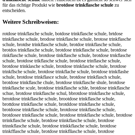
für das richtige Produkt wie
brotdose trinkflasche schule
zu
entscheiden.
Weitere Schreibweisen:
rotdose trinkflasche schule, botdose trinkflasche schule, brtdose trinkflasche schule, brodose trinkflasche schule, brotose trinkflasche schule, brotdse trinkflasche schule, brotdoe trinkflasche schule, brotdos trinkflasche schule, brotdose trinkflasche schule, brotdose rinkflasche schule, brotdose tinkflasche schule, brotdose trnkflasche schule, brotdose trikflasche schule, brotdose trinflasche schule, brotdose trinklasche schule, brotdose trinkfasche schule, brotdose trinkflsche schule, brotdose trinkflache schule, brotdose trinkflashe schule, brotdose trinkflasce schule, brotdose trinkflasch schule, brotdose trinkflasche chule, brotdose trinkflasche shule, brotdose trinkflasche scule, brotdose trinkflasche schle, brotdose trinkflasche schue, brotdose trinkflasche schul, bbrotdose trinkflasche schule, brrotdose trinkflasche schule, brootdose trinkflasche schule, brottdose trinkflasche schule, brotddose trinkflasche schule, brotdoose trinkflasche schule, brotdosse trinkflasche schule, brotdosee trinkflasche schule, brotdose ttrinkflasche schule, brotdose trrinkflasche schule, brotdose triinkflasche schule, brotdose trinnkflasche schule, brotdose trinkkflasche schule, brotdose trinkfflasche schule, brotdose trinkfllasche schule, brotdose trinkflaasche schule, brotdose trinkflassche schule, brotdose trinkflascche schule, brotdose trinkflaschhe schule, brotdose trinkflaschee schule, brotdose trinkflasche sschule, brotdose trinkflasche scchule, brotdose trinkflasche schhule, brotdose trinkflasche schuule, brotdose trinkflasche schulle, brotdose trinkflasche schulee, rbotdose trinkflasche schule, bortdose trinkflasche schule, brtodose trinkflasche schule, brodtose trinkflasche schule, brotodse trinkflasche schule, brotdsoe trinkflasche schule, brotdoes trinkflasche schule, brotdos etrinkflasche schule, brotdoset rinkflasche schule, brotdose rtinkflasche schule, brotdose tirnkflasche schule, brotdose trnikflasche schule, brotdose triknflasche schule, brotdose trinfklasche schule, brotdose trinklfasche schule, brotdose trinkfalsche schule, brotdose trinkflsache schule, brotdose trinkflacshe schule, brotdose trinkflashce schule, brotdose trinkflasceh schule, brotdose trinkflasch eschule, brotdose trinkflasches chule, brotdose trinkflasche cshule, brotdose trinkflasche shcule, brotdose trinkflasche scuhle, brotdose trinkflasche schlue, brotdose trinkflasche schuel, brotdosetrinkflasche schule, brotdose trinkflascheschule, rotdose trinkflasche schule, vrotdose trinkflasche schule, frotdose trinkflasche schule, grotdose trinkflasche schule, hrotdose trinkflasche schule, nrotdose trinkflasche schule, beotdose trinkflasche schule, bdotdose trinkflasche schule, bfotdose trinkflasche schule, bgotdose trinkflasche schule, btotdose trinkflasche schule, b4otdose trinkflasche schule, b5otdose trinkflasche schule, britdose trinkflasche schule, brktdose trinkflasche schule, brltdose trinkflasche schule, brptdose trinkflasche schule, br9tdose trinkflasche schule, br0tdose trinkflasche schule, brordose trinkflasche schule, brofdose trinkflasche schule, brogdose trinkflasche schule, brohdose trinkflasche schule, broydose trinkflasche schule, bro5dose trinkflasche schule, bro6dose trinkflasche schule, brotxose trinkflasche schule, brotsose trinkflasche schule, brotwose trinkflasche schule, broteose trinkflasche schule, brotrose trinkflasche schule, brotfose trinkflasche schule, brotvose trinkflasche schule, brotcose trinkflasche schule, brotdise trinkflasche schule, brotdkse trinkflasche schule, brotdlse trinkflasche schule, brotdpse trinkflasche schule, brotd9se trinkflasche schule, brotd0se trinkflasche schule, brotdoqe trinkflasche schule, brotdowe trinkflasche schule, brotdoee trinkflasche schule, brotdoze trinkflasche schule, brotdoxe trinkflasche schule, brotdoce trinkflasche schule, brotdosw trinkflasche schule, brotdoss trinkflasche schule, brotdosd trinkflasche schule, brotdosf trinkflasche schule, brotdosr trinkflasche schule, brotdos3 trinkflasche schule, brotdos4 trinkflasche schule, brotdose rrinkflasche schule, brotdose frinkflasche schule, brotdose grinkflasche schule, brotdose hrinkflasche schule, brotdose yrinkflasche schule, brotdose 5rinkflasche schule, brotdose 6rinkflasche schule, brotdose teinkflasche schule, brotdose tdinkflasche schule, brotdose tfinkflasche schule, brotdose tginkflasche schule, brotdose ttinkflasche schule, brotdose t4inkflasche schule, brotdose t5inkflasche schule, brotdose trunkflasche schule, brotdose trjnkflasche schule, brotdose trknkflasche schule, brotdose trlnkflasche schule, brotdose tronkflasche schule, brotdose tr8nkflasche schule, brotdose tr9nkflasche schule, brotdose tri kflasche schule, brotdose tribkflasche schule, brotdose trigkflasche schule, brotdose trihkflasche schule, brotdose trijkflasche schule, brotdose trimkflasche schule, brotdose trinuflasche schule, brotdose trinjflasche schule, brotdose trinmflasche schule, brotdose trinlflasche schule, brotdose trinoflasche schule, brotdose trinkclasche schule, brotdose trinkdlasche schule, brotdose trinkelasche schule, brotdose trinkrlasche schule, brotdose trinktlasche schule, brotdose trinkglasche schule, brotdose trinkblasche schule, brotdose trinkvlasche schule, brotdose trinkfpasche schule, brotdose trinkfoasche schule, brotdose trinkfiasche schule, brotdose trinkfkasche schule, brotdose trinkfmasche schule, brotdose trinkflqsche schule, brotdose trinkflwsche schule, brotdose trinkflzsche schule, brotdose trinkflxsche schule, brotdose trinkflaqche schule, brotdose trinkflawche schule, brotdose trinkflaeche schule, brotdose trinkflazche schule, brotdose trinkflaxche schule, brotdose trinkflacche schule, brotdose trinkflas he schule, brotdose trinkflasxhe schule, brotdose trinkflasshe schule, brotdose trinkflasdhe schule, brotdose trinkflasfhe schule, brotdose trinkflasvhe schule, brotdose trinkflascbe schule, brotdose trinkflascge schule, brotdose trinkflascte schule, brotdose trinkflascye schule, brotdose trinkflascue schule, brotdose trinkflascje schule, brotdose trinkflascme schule, brotdose trinkflascne schule, brotdose trinkflaschw schule, brotdose trinkflaschs schule, brotdose trinkflaschd schule, brotdose trinkflaschf schule, brotdose trinkflaschr schule, brotdose trinkflasch3 schule, brotdose trinkflasch4 schule, brotdose trinkflasche qchule, brotdose trinkflasche wchule, brotdose trinkflasche echule, brotdose trinkflasche zchule, brotdose trinkflasche xchule, brotdose trinkflasche cchule, brotdose trinkflasche s hule, brotdose trinkflasche sxhule, brotdose trinkflasche sshule, brotdose trinkflasche sdhule, brotdose trinkflasche sfhule, brotdose trinkflasche svhule, brotdose trinkflasche scbule, brotdose trinkflasche scgule, brotdose trinkflasche sctule, brotdose trinkflasche scyule, brotdose trinkflasche scuule, brotdose trinkflasche scjule, brotdose trinkflasche scmule, brotdose trinkflasche scnule, brotdose trinkflasche schyle, brotdose trinkflasche schhle, brotdose trinkflasche schjle, brotdose trinkflasche schkle, brotdose trinkflasche schile, brotdose trinkflasche sch7le, brotdose trinkflasche sch8le, brotdose trinkflasche schupe, brotdose trinkflasche schuoe, brotdose trinkflasche schuie, brotdose trinkflasche schuke, brotdose trinkflasche schume, brotdose trinkflasche schulw, brotdose trinkflasche schuls, brotdose trinkflasche schuld, brotdose trinkflasche schulf, brotdose trinkflasche schulr, brotdose trinkflasche schul3, brotdose trinkflasche schul4, brotdose trinkflasche schule, b rotdose trinkflasche schule, vbrotdose trinkflasche schule, bvrotdose trinkflasche schule, fbrotdose trinkflasche schule, bfrotdose trinkflasche schule, gbrotdose trinkflasche schule, bgrotdose trinkflasche schule, hbrotdose trinkflasche schule, bhrotdose trinkflasche schule, nbrotdose trinkflasche schule, bnrotdose trinkflasche schule, berotdose trinkflasche schule, breotdose trinkflasche schule, bdrotdose trinkflasche schule, brdotdose trinkflasche schule, brfotdose trinkflasche schule, brgotdose trinkflasche schule, btrotdose trinkflasche schule, brtotdose trinkflasche schule, b4rotdose trinkflasche schule, br4otdose trinkflasche schule, b5rotdose trinkflasche schule, br5otdose trinkflasche schule, briotdose trinkflasche schule, broitdose trinkflasche schule, brkotdose trinkflasche schule, broktdose trinkflasche schule, brlotdose trinkflasche schule, broltdose trinkflasche schule, brpotdose trinkflasche schule, broptdose trinkflasche schule, br9otdose trinkflasche schule, bro9tdose trinkflasche schule, br0otdose trinkflasche schule, bro0tdose trinkflasche schule, brortdose trinkflasche schule, brotrdose trinkflasche schule, broftdose trinkflasche schule, brotfdose trinkflasche schule, brogtdose trinkflasche schule, brotgdose trinkflasche schule, brohtdose trinkflasche schule, brothdose trinkflasche schule, broytdose trinkflasche schule, brotydose trinkflasche schule, bro5tdose trinkflasche schule, brot5dose trinkflasche schule, bro6tdose trinkflasche schule, brot6dose trinkflasche schule, brotxdose trinkflasche schule, brotdxose trinkflasche schule, brotsdose trinkflasche schule, brotdsose trinkflasche schule, brotwdose trinkflasche schule, brotdwose trinkflasche schule, brotedose trinkflasche schule, brotdeose trinkflasche schule, brotdrose trinkflasche schule, brotdfose trinkflasche schule, brotvdose trinkflasche schule, brotdvose trinkflasche schule, brotcdose trinkflasche schule, brotdcose trinkflasche schule, brotdiose trinkflasche schule, brotdoise trinkflasche schule, brotdkose trinkflasche schule, brotdokse trinkflasche schule, brotdlose trinkflasche schule, brotdolse trinkflasche schule, brotdpose trinkflasche schule, brotdopse trinkflasche schule, brotd9ose trinkflasche schule, brotdo9se trinkflasche schule, brotd0ose trinkflasche schule, brotdo0se trinkflasche schule, brotdoqse trinkflasche schule, brotdosqe trinkflasche schule, brotdowse trinkflasche schule, brotdoswe trinkflasche schule, brotdoese trinkflasch