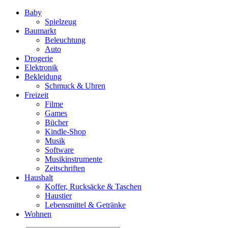
Baby
Spielzeug
Baumarkt
Beleuchtung
Auto
Drogerie
Elektronik
Bekleidung
Schmuck & Uhren
Freizeit
Filme
Games
Bücher
Kindle-Shop
Musik
Software
Musikinstrumente
Zeitschriften
Haushalt
Koffer, Rucksäcke & Taschen
Haustier
Lebensmittel & Getränke
Wohnen