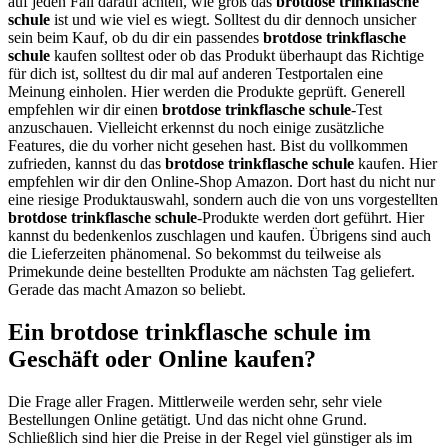
auf jeden Fall darauf achten, wie groß das
brotdose trinkflasche
schule
ist und wie viel es wiegt. Solltest du dir dennoch unsicher
sein beim Kauf, ob du dir ein passendes
brotdose trinkflasche
schule
kaufen solltest oder ob das Produkt überhaupt das Richtige
für dich ist, solltest du dir mal auf anderen Testportalen eine
Meinung einholen. Hier werden die Produkte geprüft. Generell
empfehlen wir dir einen
brotdose trinkflasche schule
-Test
anzuschauen. Vielleicht erkennst du noch einige zusätzliche
Features, die du vorher nicht gesehen hast. Bist du vollkommen
zufrieden, kannst du das
brotdose trinkflasche schule
kaufen. Hier
empfehlen wir dir den Online-Shop Amazon. Dort hast du nicht nur
eine riesige Produktauswahl, sondern auch die von uns vorgestellten
brotdose trinkflasche schule
-Produkte werden dort geführt. Hier
kannst du bedenkenlos zuschlagen und kaufen. Übrigens sind auch
die Lieferzeiten phänomenal. So bekommst du teilweise als
Primekunde deine bestellten Produkte am nächsten Tag geliefert.
Gerade das macht Amazon so beliebt.
Ein brotdose trinkflasche schule im
Geschäft oder Online kaufen?
Die Frage aller Fragen. Mittlerweile werden sehr, sehr viele
Bestellungen Online getätigt. Und das nicht ohne Grund.
Schließlich sind hier die Preise in der Regel viel günstiger als im