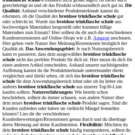
gerechtfertigt ist und ob das Produkt schlussendlich auch gut ist.
Die
Qualität:
Anhand verschiedener Produktmerkmale kannst du
erkennen, ob die Qualität des
brotdose trinkflasche schule
gut
oder schlecht ist. Wurde das
brotdose trinkflasche schule
aus
hochwertigen Materialien hergestellt oder kommen billige
Materialien zum Einsatz? Hier solltest du dir auch die verschiedenen
Kundenrezensionen auf Online-Shops wie z.B.
Amazon
anschauen.
Hier geben viele Nutzer ihre Meinung/Rezensionen bezüglich der
Qualität ab.
Das Anwendungsgebiet:
Je nach Nutzungsbereich
kann es passieren, dass dein ausgewähltes
brotdose trinkflasche
schule
nicht das perfekte Produkt für dich ist. Hier musst du dich für
einen anderen Artikel entscheiden. Anhand unserer nachfolgenden
Auflistung kannst du die Produktmerkmale untereinander direkt
vergleichen und direkt sehen, ob sich das
brotdose trinkflasche
schule
für dein Anwendungsbereich lohnt oder ob du lieber ein
anderes
brotdose trinkflasche schule
aus unserer Top30-Liste
kaufen solltest.
Nutzererfahrungen:
Wie bereits schon
beschrieben, solltest du immer schauen, was andere Nutzer über
dein neues
brotdose trinkflasche schule
-Produkt sagen. Sind die
Kunden zufrieden oder haben sie vielleicht Mängel feststellen
können? Lies dir die verschiedenen
Kundenbewertungen/Rezensionen genau durch und du übertrage
deren Meinung auf deine Kaufintention.
Flexibilität:
Möchtest du
dein
brotdose trinkflasche schule
häufig transportieren, solltest du