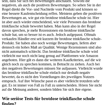
sein, dass Sie sich bei Bewertungen anschauen. Sowohl die
negativen, als auch die positiven Bewertungen. So sehen Sie in der
Regel direkt die Vor- und Nachteile vom Produkt und können so
eine bessere Kaufentscheidung reffen. Meistens geben die positiven
Bewertungen an, wie gut ein brotdose trinkflasche schule ist. Hier
ist aber auch wieder entscheidend, wie viele Personen das brotdose
trinkflasche schule bewertet haben. Man kann also in der Regel
davon sprechen, je mehr Rezensionen ein brotdose trinkflasche
schule hat, um so besser ist es auch. Jedoch aufgepasst. Oftmals
verkaufen Händler erst seit kurzem ihr brotdose trinkflasche schule-
Produkt. Sie haben also noch wenige Bewertungen, liefern aber
dennoch ein hohes Maß an Qualität. Wenige Rezensionen sind also
nicht automatisch schlecht. Das brotdose trinkflasche schule wird
vielleicht nur noch nicht lang genug auf Plattformen wie Amazon
angeboten. Hier gilt es dann die weiteren Kaufkriterien, auf die wir
gleich noch zu sprechen kommen, in Betracht zu ziehen. Auch bei
den negativen Bewertungen müssen Sie aufpassen. Vielleicht wurde
das brotdose trinkflasche schule einfach nur deshalb negativ
bewertet, da es nicht den Vorstellungen des jeweiligen Nutzers
entsprach. Auf ihre Wünsche passt es aber vielleicht trotzdem sehr
gut. Es ist immer von Fall zu Fall zu unterscheiden. Hören Sie nicht
auf die Meinung anderer, sondern bilden Sie sich ihre eigene.
Wie seriöse Tests für brotdose trinkflasche schule
finden?