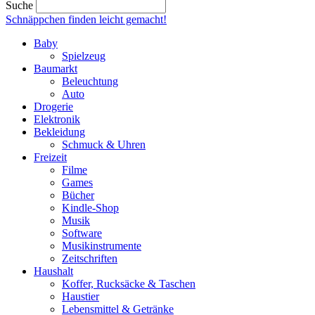
Suche
Schnäppchen finden
leicht gemacht!
Baby
Spielzeug
Baumarkt
Beleuchtung
Auto
Drogerie
Elektronik
Bekleidung
Schmuck & Uhren
Freizeit
Filme
Games
Bücher
Kindle-Shop
Musik
Software
Musikinstrumente
Zeitschriften
Haushalt
Koffer, Rucksäcke & Taschen
Haustier
Lebensmittel & Getränke