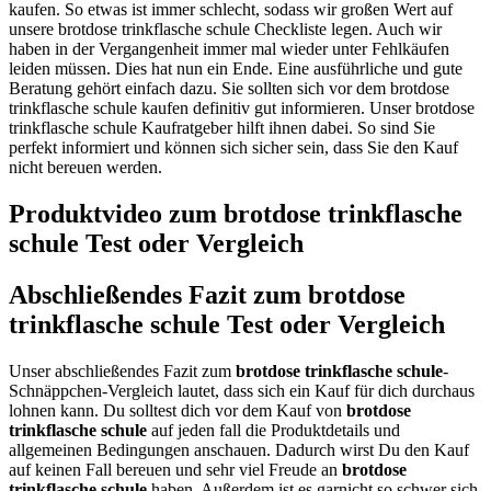
kaufen. So etwas ist immer schlecht, sodass wir großen Wert auf
unsere brotdose trinkflasche schule Checkliste legen. Auch wir
haben in der Vergangenheit immer mal wieder unter Fehlkäufen
leiden müssen. Dies hat nun ein Ende. Eine ausführliche und gute
Beratung gehört einfach dazu. Sie sollten sich vor dem brotdose
trinkflasche schule kaufen definitiv gut informieren. Unser brotdose
trinkflasche schule Kaufratgeber hilft ihnen dabei. So sind Sie
perfekt informiert und können sich sicher sein, dass Sie den Kauf
nicht bereuen werden.
Produktvideo zum
brotdose trinkflasche
schule
Test oder Vergleich
Abschließendes Fazit zum
brotdose
trinkflasche schule
Test oder Vergleich
Unser abschließendes Fazit zum
brotdose trinkflasche schule
-
Schnäppchen-Vergleich lautet, dass sich ein Kauf für dich durchaus
lohnen kann. Du solltest dich vor dem Kauf von
brotdose
trinkflasche schule
auf jeden fall die Produktdetails und
allgemeinen Bedingungen anschauen. Dadurch wirst Du den Kauf
auf keinen Fall bereuen und sehr viel Freude an
brotdose
trinkflasche schule
haben. Außerdem ist es garnicht so schwer sich