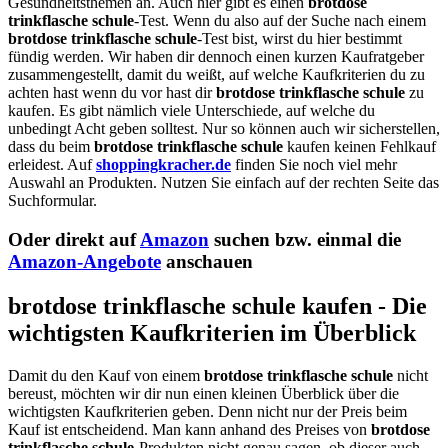
Gesundheitsthemen an. Auch hier gibt es einen
brotdose
trinkflasche schule
-Test. Wenn du also auf der Suche nach einem
brotdose trinkflasche schule
-Test bist, wirst du hier bestimmt
fündig werden. Wir haben dir dennoch einen kurzen Kaufratgeber
zusammengestellt, damit du weißt, auf welche Kaufkriterien du zu
achten hast wenn du vor hast dir
brotdose trinkflasche schule
zu
kaufen. Es gibt nämlich viele Unterschiede, auf welche du
unbedingt Acht geben solltest. Nur so können auch wir sicherstellen,
dass du beim
brotdose trinkflasche schule
kaufen keinen Fehlkauf
erleidest. Auf
shoppingkracher.de
finden Sie noch viel mehr
Auswahl an Produkten. Nutzen Sie einfach auf der rechten Seite das
Suchformular.
Oder direkt auf
Amazon
suchen bzw. einmal die
Amazon-Angebote
anschauen
brotdose trinkflasche schule kaufen - Die
wichtigsten Kaufkriterien im Überblick
Damit du den Kauf von einem
brotdose trinkflasche schule
nicht
bereust, möchten wir dir nun einen kleinen Überblick über die
wichtigsten Kaufkriterien geben. Denn nicht nur der Preis beim
Kauf ist entscheidend. Man kann anhand des Preises von
brotdose
trinkflasche schule
-Produkten nicht genau sagen, ob dieser auch