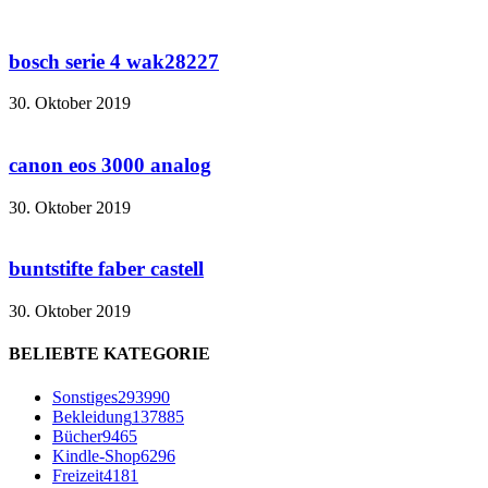
bosch serie 4 wak28227
30. Oktober 2019
canon eos 3000 analog
30. Oktober 2019
buntstifte faber castell
30. Oktober 2019
BELIEBTE KATEGORIE
Sonstiges
293990
Bekleidung
137885
Bücher
9465
Kindle-Shop
6296
Freizeit
4181