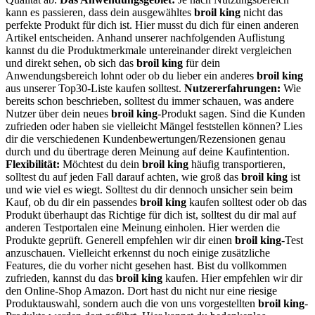
kann es passieren, dass dein ausgewähltes
broil king
nicht das
perfekte Produkt für dich ist. Hier musst du dich für einen anderen
Artikel entscheiden. Anhand unserer nachfolgenden Auflistung
kannst du die Produktmerkmale untereinander direkt vergleichen
und direkt sehen, ob sich das
broil king
für dein
Anwendungsbereich lohnt oder ob du lieber ein anderes
broil king
aus unserer Top30-Liste kaufen solltest.
Nutzererfahrungen:
Wie
bereits schon beschrieben, solltest du immer schauen, was andere
Nutzer über dein neues
broil king
-Produkt sagen. Sind die Kunden
zufrieden oder haben sie vielleicht Mängel feststellen können? Lies
dir die verschiedenen Kundenbewertungen/Rezensionen genau
durch und du übertrage deren Meinung auf deine Kaufintention.
Flexibilität:
Möchtest du dein
broil king
häufig transportieren,
solltest du auf jeden Fall darauf achten, wie groß das
broil king
ist
und wie viel es wiegt. Solltest du dir dennoch unsicher sein beim
Kauf, ob du dir ein passendes
broil king
kaufen solltest oder ob das
Produkt überhaupt das Richtige für dich ist, solltest du dir mal auf
anderen Testportalen eine Meinung einholen. Hier werden die
Produkte geprüft. Generell empfehlen wir dir einen
broil king
-Test
anzuschauen. Vielleicht erkennst du noch einige zusätzliche
Features, die du vorher nicht gesehen hast. Bist du vollkommen
zufrieden, kannst du das
broil king
kaufen. Hier empfehlen wir dir
den Online-Shop Amazon. Dort hast du nicht nur eine riesige
Produktauswahl, sondern auch die von uns vorgestellten
broil king
-