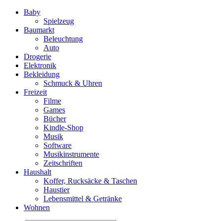
Baby
Spielzeug
Baumarkt
Beleuchtung
Auto
Drogerie
Elektronik
Bekleidung
Schmuck & Uhren
Freizeit
Filme
Games
Bücher
Kindle-Shop
Musik
Software
Musikinstrumente
Zeitschriften
Haushalt
Koffer, Rucksäcke & Taschen
Haustier
Lebensmittel & Getränke
Wohnen