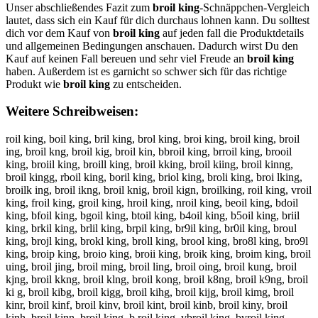
Unser abschließendes Fazit zum
broil king
-Schnäppchen-Vergleich
lautet, dass sich ein Kauf für dich durchaus lohnen kann. Du solltest
dich vor dem Kauf von
broil king
auf jeden fall die Produktdetails
und allgemeinen Bedingungen anschauen. Dadurch wirst Du den
Kauf auf keinen Fall bereuen und sehr viel Freude an
broil king
haben. Außerdem ist es garnicht so schwer sich für das richtige
Produkt wie
broil king
zu entscheiden.
Weitere Schreibweisen:
roil king, boil king, bril king, brol king, broi king, broil king, broil
ing, broil kng, broil kig, broil kin, bbroil king, brroil king, brooil
king, broiil king, broill king, broil kking, broil kiing, broil kinng,
broil kingg, rboil king, boril king, briol king, broli king, broi lking,
broilk ing, broil ikng, broil knig, broil kign, broilking, roil king, vroil
king, froil king, groil king, hroil king, nroil king, beoil king, bdoil
king, bfoil king, bgoil king, btoil king, b4oil king, b5oil king, briil
king, brkil king, brlil king, brpil king, br9il king, br0il king, broul
king, brojl king, brokl king, broll king, brool king, bro8l king, bro9l
king, broip king, broio king, broii king, broik king, broim king, broil
uing, broil jing, broil ming, broil ling, broil oing, broil kung, broil
kjng, broil kkng, broil klng, broil kong, broil k8ng, broil k9ng, broil
ki g, broil kibg, broil kigg, broil kihg, broil kijg, broil kimg, broil
kinr, broil kinf, broil kinv, broil kint, broil kinb, broil kiny, broil
kinh, broil kinn, broil king, b roil king, vbroil king, bvroil king,