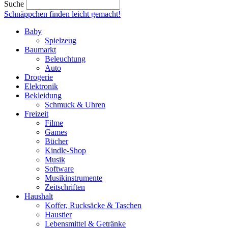
Suche
Schnäppchen finden
leicht gemacht!
Baby
Spielzeug
Baumarkt
Beleuchtung
Auto
Drogerie
Elektronik
Bekleidung
Schmuck & Uhren
Freizeit
Filme
Games
Bücher
Kindle-Shop
Musik
Software
Musikinstrumente
Zeitschriften
Haushalt
Koffer, Rucksäcke & Taschen
Haustier
Lebensmittel & Getränke