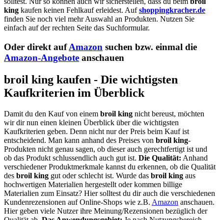
solltest. Nur so können auch wir sicherstellen, dass du beim
broil
king
kaufen keinen Fehlkauf erleidest. Auf
shoppingkracher.de
finden Sie noch viel mehr Auswahl an Produkten. Nutzen Sie
einfach auf der rechten Seite das Suchformular.
Oder direkt auf
Amazon
suchen bzw. einmal die
Amazon-Angebote
anschauen
broil king kaufen - Die wichtigsten
Kaufkriterien im Überblick
Damit du den Kauf von einem
broil king
nicht bereust, möchten
wir dir nun einen kleinen Überblick über die wichtigsten
Kaufkriterien geben. Denn nicht nur der Preis beim Kauf ist
entscheidend. Man kann anhand des Preises von
broil king
-
Produkten nicht genau sagen, ob dieser auch gerechtfertigt ist und
ob das Produkt schlussendlich auch gut ist.
Die Qualität:
Anhand
verschiedener Produktmerkmale kannst du erkennen, ob die Qualität
des
broil king
gut oder schlecht ist. Wurde das
broil king
aus
hochwertigen Materialien hergestellt oder kommen billige
Materialien zum Einsatz? Hier solltest du dir auch die verschiedenen
Kundenrezensionen auf Online-Shops wie z.B.
Amazon
anschauen.
Hier geben viele Nutzer ihre Meinung/Rezensionen bezüglich der
Qualität ab.
Das Anwendungsgebiet:
Je nach Nutzungsbereich