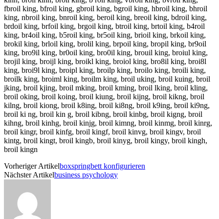
fbroil king, bfroil king, gbroil king, bgroil king, hbroil king, bhroil
king, nbroil king, bnroil king, beroil king, breoil king, bdroil king,
brdoil king, brfoil king, brgoil king, btroil king, brtoil king, b4roil
king, br4oil king, b5roil king, br5oil king, brioil king, brkoil king,
brokil king, brloil king, brolil king, brpoil king, bropil king, br9oil
king, bro9il king, br0oil king, bro0il king, brouil king, broiul king,
brojil king, broijl king, broikl king, broiol king, bro8il king, broi8l
king, broi9l king, broipl king, broilp king, broilo king, broili king,
broilk king, broiml king, broilm king, broil uking, broil kuing, broil
jking, broil kjing, broil mking, broil kming, broil lking, broil kling,
broil oking, broil koing, broil kiung, broil kijng, broil kikng, broil
kilng, broil kiong, broil k8ing, broil ki8ng, broil k9ing, broil ki9ng,
broil ki ng, broil kin g, broil kibng, broil kinbg, broil kigng, broil
kihng, broil kinhg, broil kinjg, broil kimng, broil kinmg, broil kinrg,
broil kingr, broil kinfg, broil kingf, broil kinvg, broil kingv, broil
kintg, broil kingt, broil kingb, broil kinyg, broil kingy, broil kingh,
broil kingn
Vorheriger Artikel
boxspringbett konfigurieren
Nächster Artikel
business psychology