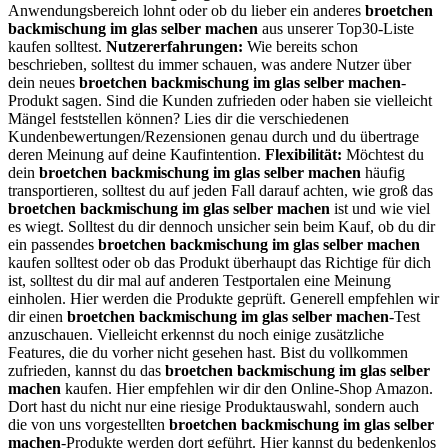
Anwendungsbereich lohnt oder ob du lieber ein anderes
broetchen
backmischung im glas selber machen
aus unserer Top30-Liste
kaufen solltest.
Nutzererfahrungen:
Wie bereits schon
beschrieben, solltest du immer schauen, was andere Nutzer über
dein neues
broetchen backmischung im glas selber machen
-
Produkt sagen. Sind die Kunden zufrieden oder haben sie vielleicht
Mängel feststellen können? Lies dir die verschiedenen
Kundenbewertungen/Rezensionen genau durch und du übertrage
deren Meinung auf deine Kaufintention.
Flexibilität:
Möchtest du
dein
broetchen backmischung im glas selber machen
häufig
transportieren, solltest du auf jeden Fall darauf achten, wie groß das
broetchen backmischung im glas selber machen
ist und wie viel
es wiegt. Solltest du dir dennoch unsicher sein beim Kauf, ob du dir
ein passendes
broetchen backmischung im glas selber machen
kaufen solltest oder ob das Produkt überhaupt das Richtige für dich
ist, solltest du dir mal auf anderen Testportalen eine Meinung
einholen. Hier werden die Produkte geprüft. Generell empfehlen wir
dir einen
broetchen backmischung im glas selber machen
-Test
anzuschauen. Vielleicht erkennst du noch einige zusätzliche
Features, die du vorher nicht gesehen hast. Bist du vollkommen
zufrieden, kannst du das
broetchen backmischung im glas selber
machen
kaufen. Hier empfehlen wir dir den Online-Shop Amazon.
Dort hast du nicht nur eine riesige Produktauswahl, sondern auch
die von uns vorgestellten
broetchen backmischung im glas selber
machen
-Produkte werden dort geführt. Hier kannst du bedenkenlos