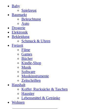
Baby
Spielzeug
Baumarkt
Beleuchtung
Auto
Drogerie
Elektronik
Bekleidung
Schmuck & Uhren
Freizeit
Filme
Games
Bücher
Kindle-Shop
Musik
Software
Musikinstrumente
Zeitschriften
Haushalt
Koffer, Rucksäcke & Taschen
Haustier
Lebensmittel & Getränke
Wohnen