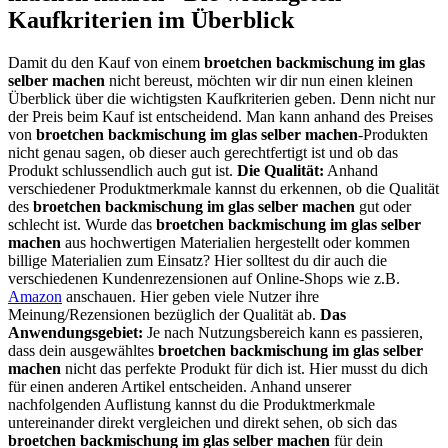
Kaufkriterien im Überblick
Damit du den Kauf von einem
broetchen backmischung im glas
selber machen
nicht bereust, möchten wir dir nun einen kleinen
Überblick über die wichtigsten Kaufkriterien geben. Denn nicht nur
der Preis beim Kauf ist entscheidend. Man kann anhand des Preises
von
broetchen backmischung im glas selber machen
-Produkten
nicht genau sagen, ob dieser auch gerechtfertigt ist und ob das
Produkt schlussendlich auch gut ist.
Die Qualität:
Anhand
verschiedener Produktmerkmale kannst du erkennen, ob die Qualität
des
broetchen backmischung im glas selber machen
gut oder
schlecht ist. Wurde das
broetchen backmischung im glas selber
machen
aus hochwertigen Materialien hergestellt oder kommen
billige Materialien zum Einsatz? Hier solltest du dir auch die
verschiedenen Kundenrezensionen auf Online-Shops wie z.B.
Amazon
anschauen. Hier geben viele Nutzer ihre
Meinung/Rezensionen bezüglich der Qualität ab.
Das
Anwendungsgebiet:
Je nach Nutzungsbereich kann es passieren,
dass dein ausgewähltes
broetchen backmischung im glas selber
machen
nicht das perfekte Produkt für dich ist. Hier musst du dich
für einen anderen Artikel entscheiden. Anhand unserer
nachfolgenden Auflistung kannst du die Produktmerkmale
untereinander direkt vergleichen und direkt sehen, ob sich das
broetchen backmischung im glas selber machen
für dein