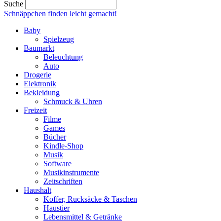
Suche
Schnäppchen finden
leicht gemacht!
Baby
Spielzeug
Baumarkt
Beleuchtung
Auto
Drogerie
Elektronik
Bekleidung
Schmuck & Uhren
Freizeit
Filme
Games
Bücher
Kindle-Shop
Musik
Software
Musikinstrumente
Zeitschriften
Haushalt
Koffer, Rucksäcke & Taschen
Haustier
Lebensmittel & Getränke