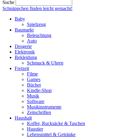
Suche
Schnäppchen finden
leicht gemacht!
Baby
Spielzeug
Baumarkt
Beleuchtung
Auto
Drogerie
Elektronik
Bekleidung
Schmuck & Uhren
Freizeit
Filme
Games
Bücher
Kindle-Shop
Musik
Software
Musikinstrumente
Zeitschriften
Haushalt
Koffer, Rucksäcke & Taschen
Haustier
Lebensmittel & Getränke