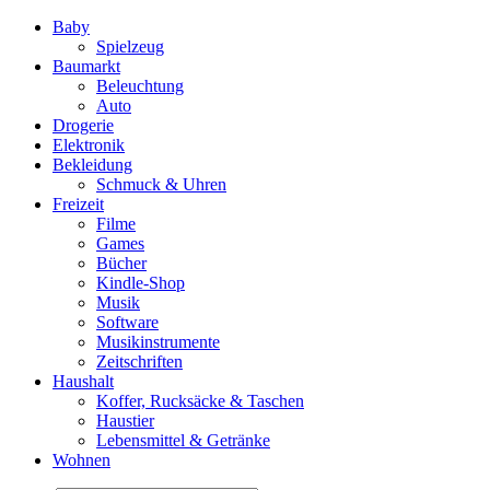
Baby
Spielzeug
Baumarkt
Beleuchtung
Auto
Drogerie
Elektronik
Bekleidung
Schmuck & Uhren
Freizeit
Filme
Games
Bücher
Kindle-Shop
Musik
Software
Musikinstrumente
Zeitschriften
Haushalt
Koffer, Rucksäcke & Taschen
Haustier
Lebensmittel & Getränke
Wohnen