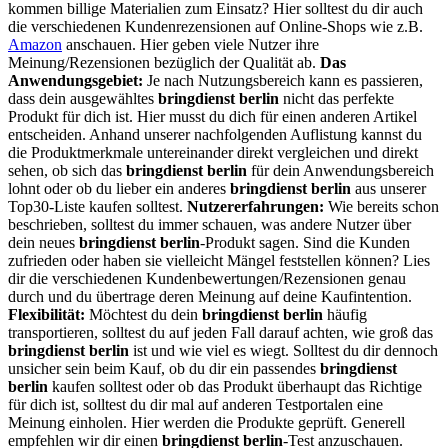
kommen billige Materialien zum Einsatz? Hier solltest du dir auch
die verschiedenen Kundenrezensionen auf Online-Shops wie z.B.
Amazon
anschauen. Hier geben viele Nutzer ihre
Meinung/Rezensionen bezüglich der Qualität ab.
Das
Anwendungsgebiet:
Je nach Nutzungsbereich kann es passieren,
dass dein ausgewähltes
bringdienst berlin
nicht das perfekte
Produkt für dich ist. Hier musst du dich für einen anderen Artikel
entscheiden. Anhand unserer nachfolgenden Auflistung kannst du
die Produktmerkmale untereinander direkt vergleichen und direkt
sehen, ob sich das
bringdienst berlin
für dein Anwendungsbereich
lohnt oder ob du lieber ein anderes
bringdienst berlin
aus unserer
Top30-Liste kaufen solltest.
Nutzererfahrungen:
Wie bereits schon
beschrieben, solltest du immer schauen, was andere Nutzer über
dein neues
bringdienst berlin
-Produkt sagen. Sind die Kunden
zufrieden oder haben sie vielleicht Mängel feststellen können? Lies
dir die verschiedenen Kundenbewertungen/Rezensionen genau
durch und du übertrage deren Meinung auf deine Kaufintention.
Flexibilität:
Möchtest du dein
bringdienst berlin
häufig
transportieren, solltest du auf jeden Fall darauf achten, wie groß das
bringdienst berlin
ist und wie viel es wiegt. Solltest du dir dennoch
unsicher sein beim Kauf, ob du dir ein passendes
bringdienst
berlin
kaufen solltest oder ob das Produkt überhaupt das Richtige
für dich ist, solltest du dir mal auf anderen Testportalen eine
Meinung einholen. Hier werden die Produkte geprüft. Generell
empfehlen wir dir einen
bringdienst berlin
-Test anzuschauen.