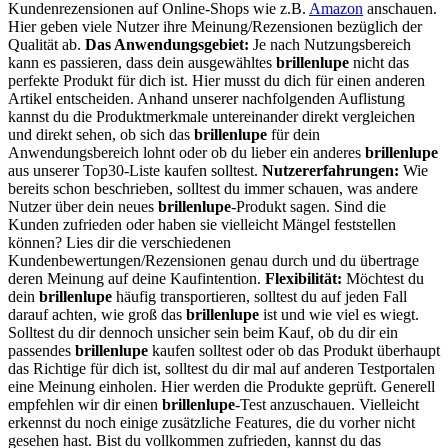
Kundenrezensionen auf Online-Shops wie z.B.
Amazon
anschauen.
Hier geben viele Nutzer ihre Meinung/Rezensionen bezüglich der
Qualität ab.
Das Anwendungsgebiet:
Je nach Nutzungsbereich
kann es passieren, dass dein ausgewähltes
brillenlupe
nicht das
perfekte Produkt für dich ist. Hier musst du dich für einen anderen
Artikel entscheiden. Anhand unserer nachfolgenden Auflistung
kannst du die Produktmerkmale untereinander direkt vergleichen
und direkt sehen, ob sich das
brillenlupe
für dein
Anwendungsbereich lohnt oder ob du lieber ein anderes
brillenlupe
aus unserer Top30-Liste kaufen solltest.
Nutzererfahrungen:
Wie
bereits schon beschrieben, solltest du immer schauen, was andere
Nutzer über dein neues
brillenlupe
-Produkt sagen. Sind die
Kunden zufrieden oder haben sie vielleicht Mängel feststellen
können? Lies dir die verschiedenen
Kundenbewertungen/Rezensionen genau durch und du übertrage
deren Meinung auf deine Kaufintention.
Flexibilität:
Möchtest du
dein
brillenlupe
häufig transportieren, solltest du auf jeden Fall
darauf achten, wie groß das
brillenlupe
ist und wie viel es wiegt.
Solltest du dir dennoch unsicher sein beim Kauf, ob du dir ein
passendes
brillenlupe
kaufen solltest oder ob das Produkt überhaupt
das Richtige für dich ist, solltest du dir mal auf anderen Testportalen
eine Meinung einholen. Hier werden die Produkte geprüft. Generell
empfehlen wir dir einen
brillenlupe
-Test anzuschauen. Vielleicht
erkennst du noch einige zusätzliche Features, die du vorher nicht
gesehen hast. Bist du vollkommen zufrieden, kannst du das