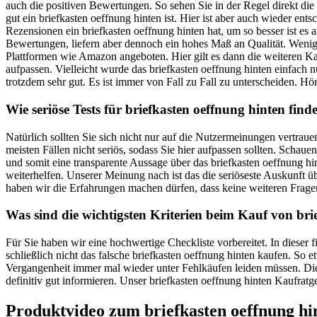
auch die positiven Bewertungen. So sehen Sie in der Regel direkt di
gut ein briefkasten oeffnung hinten ist. Hier ist aber auch wieder en
Rezensionen ein briefkasten oeffnung hinten hat, um so besser ist es
Bewertungen, liefern aber dennoch ein hohes Maß an Qualität. Wenige 
Plattformen wie Amazon angeboten. Hier gilt es dann die weiteren Ka
aufpassen. Vielleicht wurde das briefkasten oeffnung hinten einfach n
trotzdem sehr gut. Es ist immer von Fall zu Fall zu unterscheiden. Hör
Wie seriöse Tests für briefkasten oeffnung hinten find
Natürlich sollten Sie sich nicht nur auf die Nutzermeinungen vertra
meisten Fällen nicht seriös, sodass Sie hier aufpassen sollten. Schau
und somit eine transparente Aussage über das briefkasten oeffnung hi
weiterhelfen. Unserer Meinung nach ist das die seriöseste Auskunft
haben wir die Erfahrungen machen dürfen, dass keine weiteren Frage
Was sind die wichtigsten Kriterien beim Kauf von bri
Für Sie haben wir eine hochwertige Checkliste vorbereitet. In dieser
schließlich nicht das falsche briefkasten oeffnung hinten kaufen. So 
Vergangenheit immer mal wieder unter Fehlkäufen leiden müssen. Dies
definitiv gut informieren. Unser briefkasten oeffnung hinten Kaufratge
Produktvideo zum
briefkasten oeffnung hi