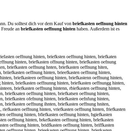
kann. Du solltest dich vor dem Kauf von
briefkasten oeffnung hinten
l Freude an
briefkasten oeffnung hinten
haben. Außerdem ist es
fkasten oeffnung hinteb, briefkasten oeffnung hinteg, briefkasten oeffnung hinteh, briefkasten oeffnung hintej, briefkasten oeffnung hintem, briefkasten oeffnung hinten, b riefkasten oeffnung hinten, vbriefkasten oeffnung hinten, bvriefkasten oeffnung hinten, fbriefkasten oeffnung hinten, bfriefkasten oeffnung hinten, gbriefkasten oeffnung hinten, bgriefkasten oeffnung hinten, hbriefkasten oeffnung hinten, bhriefkasten oeffnung hinten, nbriefkasten oeffnung hinten, bnriefkasten oeffnung hinten, beriefkasten oeffnung hinten, breiefkasten oeffnung hinten, bdriefkasten oeffnung hinten, brdiefkasten oeffnung hinten, brfiefkasten oeffnung hinten, brgiefkasten oeffnung hinten, btriefkasten oeffnung hinten, brtiefkasten oeffnung hinten, b4riefkasten oeffnung hinten, br4iefkasten oeffnung hinten, b5riefkasten oeffnung hinten, br5iefkasten oeffnung hinten, bruiefkasten oeffnung hinten, briuefkasten oeffnung hinten, brjiefkasten oeffnung hinten, brijefkasten oeffnung hinten, brkiefkasten oeffnung hinten, brikefkasten oeffnung hinten, brliefkasten oeffnung hinten, brilefkasten oeffnung hinten, broiefkasten oeffnung hinten, brioefkasten oeffnung hinten, br8iefkasten oeffnung hinten, bri8efkasten oeffnung hinten, br9iefkasten oeffnung hinten, bri9efkasten oeffnung hinten, briwefkasten oeffnung hinten, briewfkasten oeffnung hinten, brisefkasten oeffnung hinten, briesfkasten oeffnung hinten, bridefkasten oeffnung hinten, briedfkasten oeffnung hinten, brifefkasten oeffnung hinten, brirefkasten oeffnung hinten, brierfkasten oeffnung hinten, bri3efkasten oeffnung hinten, brie3fkasten oeffnung hinten, bri4efkasten oeffnung hinten, brie4fkasten oeffnung hinten, briecfkasten oeffnung hinten, briefckasten oeffnung hinten, briefdkasten oeffnung hinten, briefekasten oeffnung hinten, briefrkasten oeffnung hinten, brietfkasten oeffnung hinten, brieftkasten oeffnung hinten, briegfkasten oeffnung hinten, briefgkasten oeffnung hinten, briebfkasten oeffnung hinten, briefbkasten oeffnung hinten, brievfkasten oeffnung hinten, briefvkasten oeffnung hinten, briefukasten oeffnung hinten, briefkuasten oeffnung hinten, briefjkasten oeffnung hinten, briefkjasten oeffnung hinten, briefmkasten oeffnung hinten, briefkmasten oeffnung hinten, brieflkasten oeffnung hinten, briefklasten oeffnung hinten, briefokasten oeffnung hinten, briefkoasten oeffnung hinten, briefkqasten oeffnung hinten, briefkaqsten oeffnung hinten, briefkwasten oeffnung hinten, briefkawsten oeffnung hinten, briefkzasten oeffnung hinten, briefkazsten oeffnung hinten, briefkxasten oeffnung hinten, briefkaxsten oeffnung hinten, briefkasqten oeffnung hinten, briefkaswten oeffnung hinten, briefkaesten oeffnung hinten, briefkaseten oeffnung hinten, briefkaszten oeffnung hinten, briefkasxten oeffnung hinten, briefkacsten oeffnung hinten, briefkascten oeffnung hinten, briefkasrten oeffnung hinten, briefkastren oeffnung hinten, briefkasften oeffnung hinten, briefkastfen oeffnung hinten, briefkasgten oeffnung hinten, briefkastgen oeffnung hinten, briefkashten oeffnung hinten, briefkasthen oeffnung hinten, briefkasyten o