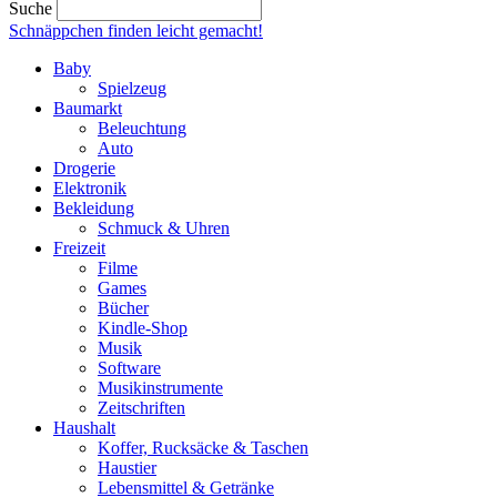
Suche
Schnäppchen finden
leicht gemacht!
Baby
Spielzeug
Baumarkt
Beleuchtung
Auto
Drogerie
Elektronik
Bekleidung
Schmuck & Uhren
Freizeit
Filme
Games
Bücher
Kindle-Shop
Musik
Software
Musikinstrumente
Zeitschriften
Haushalt
Koffer, Rucksäcke & Taschen
Haustier
Lebensmittel & Getränke