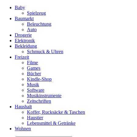
Baby
Spielzeug
Baumarkt
Beleuchtung
Auto
Drogerie
Elektronik
Bekleidung
Schmuck & Uhren
Freizeit
Filme
Games
Bücher
Kindle-Shop
Musik
Software
Musikinstrumente
Zeitschriften
Haushalt
Koffer, Rucksäcke & Taschen
Haustier
Lebensmittel & Getränke
Wohnen