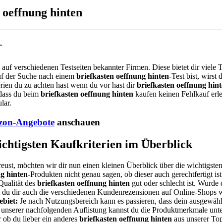
 oeffnung hinten
r
l auf verschiedenen Testseiten bekannter Firmen. Diese bietet dir viel
uf der Suche nach einem
briefkasten oeffnung hinten
-Test bist, wirs
rien du zu achten hast wenn du vor hast dir
briefkasten oeffnung hin
 dass du beim
briefkasten oeffnung hinten
kaufen keinen Fehlkauf erle
lar.
on-Angebote
anschauen
wichtigsten Kaufkriterien im Überblick
reust, möchten wir dir nun einen kleinen Überblick über die wichtigsten
ng hinten
-Produkten nicht genau sagen, ob dieser auch gerechtfertigt is
Qualität des
briefkasten oeffnung hinten
gut oder schlecht ist. Wurde
est du dir auch die verschiedenen Kundenrezensionen auf Online-Shops 
biet:
Je nach Nutzungsbereich kann es passieren, dass dein ausgewäh
d unserer nachfolgenden Auflistung kannst du die Produktmerkmale unter
 ob du lieber ein anderes
briefkasten oeffnung hinten
aus unserer Top