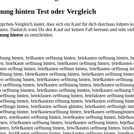
fnung hinten
Test oder Vergleich
pchen-Vergleich lautet, dass sich ein Kauf für dich durchaus lohnen 
hauen. Dadurch wirst Du den Kauf auf keinen Fall bereuen und sehr vie
fnung hinten
zu entscheiden.
riefkzsten oeffnung hinten, briefkxsten oeffnung hinten, briefkaqten oeffnung hinten, briefkawten oeffnung hinten, briefkaeten oeffnung hinten, briefkazten oeffnung hinten, briefkaxten oeffnung hinten, briefkacten oeffnung hinten, briefkasren oeffnung hinten, briefkasfen oeffnung hinten, briefkasgen oeffnung hinten, briefkashen oeffnung hinten, briefkasyen oeffnung hinten, briefkas5en oeffnung hinten, briefkas6en oeffnung hinten, briefkastwn oeffnung hinten, briefkastsn oeffnung hinten, briefkastdn oeffnung hinten, briefkastfn oeffnung hinten, briefkastrn oeffnung hinten, briefkast3n oeffnung hinten, briefkast4n oeffnung hinten, briefkaste oeffnung hinten, briefkasteb oeffnung hinten, briefkasteg oeffnung hinten, briefkasteh oeffnung hinten, briefkastej oeffnung hinten, briefkastem oeffnung hinten, briefkasten ieffnung hinten, briefkasten keffnung hinten, briefkasten leffnung hinten, briefkasten peffnung hinten, briefkasten 9effnung hinten, briefkasten 0effnung hinten, briefkasten owffnung hinten, briefkasten osffnung hinten, briefkasten odffnung hinten, briefkasten offfnung hinten, briefkasten orffnung hinten, briefkasten o3ffnung hinten, briefkasten o4ffnung hinten, briefkasten oecfnung hinten, briefkasten oedfnung hinten, briefkasten oeefnung hinten, briefkasten oerfnung hinten, briefkasten oetfnung hinten, briefkasten oegfnung hinten, briefkasten oebfnung hinten, briefkasten oevfnung hinten, briefkasten oefcnung hinten, briefkasten oefdnung hinten, briefkasten oefenung hinten, briefkasten oefrnung hinten, briefkasten oeftnung hinten, briefkasten oefgnung hinten, briefkasten oefbnung hinten, briefkasten oefvnung hinten, briefkasten oeff ung hinten, briefkasten oeffbung hinten, briefkasten oeffgung hinten, briefkasten oeffhung hinten, briefkasten oeffjung hinten, briefkasten oeffmung hinten, briefkasten oeffnyng hinten, briefkasten oeffnhng hinten, briefkasten oeffnjng hinten, briefkasten oeffnkng hinten, briefkasten oeffning hinten, briefkasten oeffn7ng hinten, briefkasten oeffn8ng hinten, briefkasten oeffnu g hinten, briefkasten oeffnubg hinten, briefkasten oeffnugg hinten, briefkasten oeffnuhg hinten, briefkasten oeffnujg hinten, briefkasten oeffnumg hinten, briefkasten oeffnunr hinten, briefkasten oeffnunf hinten, briefkasten oeffnunv hinten, briefkasten oeffnunt hinten, briefkasten oeffnunb hinten, briefkasten oeffnuny hinten, briefkasten oeffnunh hinten, briefkasten oeffnunn hinten, briefkasten oeffnung binten, briefkasten oeffnung ginten, briefkasten oeffnung tinten, briefkasten oeffnung yinten, briefkasten oeffnung uinten, briefkasten oeffnung jinten, briefkasten oeffnung minten, briefkasten oeffnung ninten, briefkasten oeffnung hunten, briefkasten oeffnung hjnten, briefkasten oeffnung hknten, briefkasten oeffnung hlnten, briefkasten oeffnung honten, briefkasten oeffnung h8nten, briefkasten oeffnung h9nten, briefkasten oeffnung hi ten, briefkasten oeffnung hibten, briefkasten oeffnung higten, briefkasten oeffnung hihten, briefkasten oeffnung hijten, briefkasten oeffnung himten, briefkasten oeffnung hinren, briefkasten oeffnung hinfen, briefkasten oeffnung hingen, briefkasten oeffnung hinhen, briefkasten oeffnung hinyen, briefkasten oeffnung hin5en, briefkasten oeffnung hin6en, briefkasten oeffnung hintwn, briefkasten oeffnung hintsn, briefkasten oeffnung hintdn, briefkasten oeffnung hintfn, briefkasten oeffnung hintrn, briefkasten oeffnung hint3n, briefkasten oeffnung hint4n, briefkasten oeffnung hinte , brie