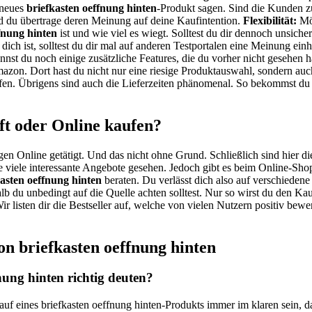
 neues
briefkasten oeffnung hinten
-Produkt sagen. Sind die Kunden zu
du übertrage deren Meinung auf deine Kaufintention.
Flexibilität:
Möc
fnung hinten
ist und wie viel es wiegt. Solltest du dir dennoch unsich
 dich ist, solltest du dir mal auf anderen Testportalen eine Meinung ei
ennst du noch einige zusätzliche Features, die du vorher nicht gesehen
zon. Dort hast du nicht nur eine riesige Produktauswahl, sondern auc
fen. Übrigens sind auch die Lieferzeiten phänomenal. So bekommst du 
ft oder Online kaufen?
gen Online getätigt. Und das nicht ohne Grund. Schließlich sind hier di
 viele interessante Angebote gesehen. Jedoch gibt es beim Online-Shop
kasten oeffnung hinten
beraten. Du verlässt dich also auf verschieden
alb du unbedingt auf die Quelle achten solltest. Nur so wirst du den K
r listen dir die Bestseller auf, welche von vielen Nutzern positiv bew
n briefkasten oeffnung hinten
ung hinten richtig deuten?
auf eines briefkasten oeffnung hinten-Produkts immer im klaren sein, 