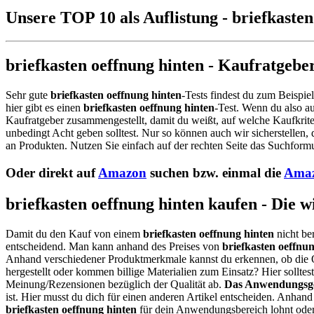
Unsere TOP 10 als Auflistung - briefkasten
briefkasten oeffnung hinten - Kaufratgebe
Sehr gute
briefkasten oeffnung hinten
-Tests findest du zum Beispie
hier gibt es einen
briefkasten oeffnung hinten
-Test. Wenn du also a
Kaufratgeber zusammengestellt, damit du weißt, auf welche Kaufkrite
unbedingt Acht geben solltest. Nur so können auch wir sicherstellen,
an Produkten. Nutzen Sie einfach auf der rechten Seite das Suchformu
Oder direkt auf
Amazon
suchen bzw. einmal die
Amaz
briefkasten oeffnung hinten kaufen - Die 
Damit du den Kauf von einem
briefkasten oeffnung hinten
nicht be
entscheidend. Man kann anhand des Preises von
briefkasten oeffnu
Anhand verschiedener Produktmerkmale kannst du erkennen, ob die 
hergestellt oder kommen billige Materialien zum Einsatz? Hier sollt
Meinung/Rezensionen bezüglich der Qualität ab.
Das Anwendungsge
ist. Hier musst du dich für einen anderen Artikel entscheiden. Anhan
briefkasten oeffnung hinten
für dein Anwendungsbereich lohnt oder