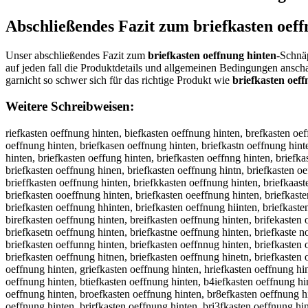
Abschließendes Fazit zum
briefkasten oef
Unser abschließendes Fazit zum
briefkasten oeffnung hinten
-Schnäp
auf jeden fall die Produktdetails und allgemeinen Bedingungen ansc
garnicht so schwer sich für das richtige Produkt wie
briefkasten oef
Weitere Schreibweisen:
riefkasten oeffnung hinten, biefkasten oeffnung hinten, brefkasten oeffnung hinten, brifkasten oeffnung hinten, briekasten oeffnung hinten, briefasten oeffnung hinten, briefksten oeffnung hinten, briefkaten oeffnung hinten, briefkasen oeffnung hinten, briefkastn oeffnung hinten, briefkaste oeffnung hinten, briefkasten oeffnung hinten, briefkasten effnung hinten, briefkasten offnung hinten, briefkasten oefnung hinten, briefkasten oeffung hinten, briefkasten oeffnng hinten, briefkasten oeffnug hinten, briefkasten oeffnun hinten, briefkasten oeffnung inten, briefkasten oeffnung hnten, briefkasten oeffnung hiten, briefkasten oeffnung hinen, briefkasten oeffnung hintn, briefkasten oeffnung hinte, bbriefkasten oeffnung hinten, brriefkasten oeffnung hinten, briiefkasten oeffnung hinten, brieefkasten oeffnung hinten, brieffkasten oeffnung hinten, briefkkasten oeffnung hinten, briefkaasten oeffnung hinten, briefkassten oeffnung hinten, briefkastten oeffnung hinten, briefkasteen oeffnung hinten, briefkastenn oeffnung hinten, briefkasten ooeffnung hinten, briefkasten oeeffnung hinten, briefkasten oefffnung hinten, briefkasten oeffnnung hinten, briefkasten oeffnuung hinten, briefkasten oeffnunng hinten, briefkasten oeffnungg hinten, briefkasten oeffnung hhinten, briefkasten oeffnung hiinten, briefkasten oeffnung hinnten, briefkasten oeffnung hintten, briefkasten oeffnung hinteen, briefkasten oeffnung hintenn, rbiefkasten oeffnung hinten, birefkasten oeffnung hinten, breifkasten oeffnung hinten, brifekasten oeffnung hinten, briekfasten oeffnung hinten, briefaksten oeffnung hinten, briefksaten oeffnung hinten, briefkatsen oeffnung hinten, briefkasetn oeffnung hinten, briefkastne oeffnung hinten, briefkaste noeffnung hinten, briefkasteno effnung hinten, briefkasten eoffnung hinten, briefkasten ofefnung hinten, briefkasten oefnfung hinten, briefkasten oeffunng hinten, briefkasten oeffnnug hinten, briefkasten oeffnugn hinten, briefkasten oeffnun ghinten, briefkasten oeffnungh inten, briefkasten oeffnung ihnten, briefkasten oeffnung hniten, briefkasten oeffnung hitnen, briefkasten oeffnung hinetn, briefkasten oeffnung hintne, briefkastenoeffnung hinten, briefkasten oeffnunghinten, riefkasten oeffnung hinten, vriefkasten oeffnung hinten, friefkasten oeffnung hinten, griefkasten oeffnung hinten, hriefkasten oeffnung hinten, nriefkasten oeffnung hinten, beiefkasten oeffnung hinten, bdiefkasten oeffnung hinten, bfiefkasten oeffnung hinten, bgiefkasten oeffnung hinten, btiefkasten oeffnung hinten, b4iefkasten oeffnung hinten, b5iefkasten oeffnung hinten, bruefkasten oeffnung hinten, brjefkasten oeffnung hinten, brkefkasten oeffnung hinten, brlefkasten oeffnung hinten, broefkasten oeffnung hinten, br8efkasten oeffnung hinten, br9efkasten oeffnung hinten, briwfkasten oeffnung hinten, brisfkasten oeffnung hinten, bridfkasten oeffnung hinten, briffkasten oeffnung hinten, brirfkasten oeffnung hinten, bri3fkasten oeffnung hinten, bri4fkasten oeffnung hinten, brieckasten oeffnung hinten, briedkasten oeffnung hinten, brieekasten oeffnung hinten, brierkasten oeffnung hinten, brietkasten oeffnung hinten, briegkasten oeffnung hinten, briebkasten oeffnung hinten, brievkasten oeffnung hinten, briefuasten oeffnung hinten, briefjasten oeffnung hinten, briefmasten oeffnung hinten, brieflasten oeffnung hinten, briefoasten oeffnung hinten, briefkqsten oeffnung hinten, briefkwsten oeffnung hinten, b