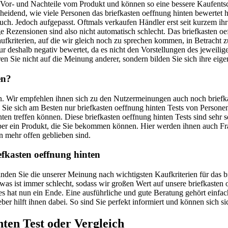
e Vor- und Nachteile vom Produkt und können so eine bessere Kaufents
tscheidend, wie viele Personen das briefkasten oeffnung hinten bewerte
 auch. Jedoch aufgepasst. Oftmals verkaufen Händler erst seit kurzem ih
Rezensionen sind also nicht automatisch schlecht. Das briefkasten oef
ufkriterien, auf die wir gleich noch zu sprechen kommen, in Betracht
ur deshalb negativ bewertet, da es nicht den Vorstellungen des jeweilig
en Sie nicht auf die Meinung anderer, sondern bilden Sie sich ihre eige
en?
uen. Wir empfehlen ihnen sich zu den Nutzermeinungen auch noch briefka
en Sie sich am Besten nur briefkasten oeffnung hinten Tests von Person
nten treffen können. Diese briefkasten oeffnung hinten Tests sind sehr 
 über ein Produkt, die Sie bekommen können. Hier werden ihnen auch 
n mehr offen geblieben sind.
efkasten oeffnung hinten
 finden Sie die unserer Meinung nach wichtigsten Kaufkriterien für das
etwas ist immer schlecht, sodass wir großen Wert auf unsere briefkasten
 hat nun ein Ende. Eine ausführliche und gute Beratung gehört einfach
ber hilft ihnen dabei. So sind Sie perfekt informiert und können sich s
nten
Test oder Vergleich