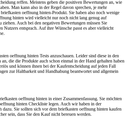
cheidung reffen. Meistens geben die positiven Bewertungen an, wie
t haben. Man kann also in der Regel davon sprechen, je mehr
r briefkasten oeffnung hinten-Produkt. Sie haben also noch wenige
fnung hinten wird vielleicht nur noch nicht lang genug auf
 zu ziehen. Auch bei den negativen Bewertungen müssen Sie
en Nutzers entsprach. Auf ihre Wünsche passt es aber vielleicht
ne.
sten oeffnung hinten Tests anzuschauen. Leider sind diese in den
en an, die die Produkte auch schon einmal in der Hand gehalten haben
seriös und können ihnen bei der Kaufentscheidung auf jeden Fall
Fragen zur Haltbarkeit und Handhabung beantwortet und allgemein
 briefkasten oeffnung hinten in einer Zusammenfassung. Sie möchten
 oeffnung hinten Checkliste legen. Auch wir haben in der
 dazu. Sie sollten sich vor dem briefkasten oeffnung hinten kaufen
icher sein, dass Sie den Kauf nicht bereuen werden.