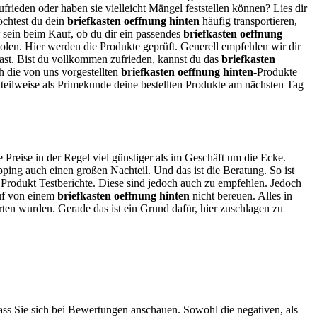
frieden oder haben sie vielleicht Mängel feststellen können? Lies dir
htest du dein
briefkasten oeffnung hinten
häufig transportieren,
er sein beim Kauf, ob du dir ein passendes
briefkasten oeffnung
nholen. Hier werden die Produkte geprüft. Generell empfehlen wir dir
 hast. Bist du vollkommen zufrieden, kannst du das
briefkasten
h die von uns vorgestellten
briefkasten oeffnung hinten
-Produkte
teilweise als Primekunde deine bestellten Produkte am nächsten Tag
e Preise in der Regel viel günstiger als im Geschäft um die Ecke.
ping auch einen großen Nachteil. Und das ist die Beratung. So ist
e Produkt Testberichte. Diese sind jedoch auch zu empfehlen. Jedoch
auf von einem
briefkasten oeffnung hinten
nicht bereuen. Alles in
erten wurden. Gerade das ist ein Grund dafür, hier zuschlagen zu
dass Sie sich bei Bewertungen anschauen. Sowohl die negativen, als