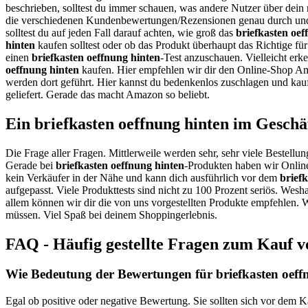
beschrieben, solltest du immer schauen, was andere Nutzer über dein
die verschiedenen Kundenbewertungen/Rezensionen genau durch und 
solltest du auf jeden Fall darauf achten, wie groß das
briefkasten oef
hinten
kaufen solltest oder ob das Produkt überhaupt das Richtige für
einen
briefkasten oeffnung hinten
-Test anzuschauen. Vielleicht erk
oeffnung hinten
kaufen. Hier empfehlen wir dir den Online-Shop Ama
werden dort geführt. Hier kannst du bedenkenlos zuschlagen und kau
geliefert. Gerade das macht Amazon so beliebt.
Ein briefkasten oeffnung hinten im Geschä
Die Frage aller Fragen. Mittlerweile werden sehr, sehr viele Bestellun
Gerade bei
briefkasten oeffnung hinten
-Produkten haben wir Online
kein Verkäufer in der Nähe und kann dich ausführlich vor dem
brief
aufgepasst. Viele Produkttests sind nicht zu 100 Prozent seriös. Wesh
allem können wir dir die von uns vorgestellten Produkte empfehlen. Wi
müssen. Viel Spaß bei deinem Shoppingerlebnis.
FAQ - Häufig gestellte Fragen zum Kauf vo
Wie Bedeutung der Bewertungen für briefkasten oeffn
Egal ob positive oder negative Bewertung. Sie sollten sich vor dem K