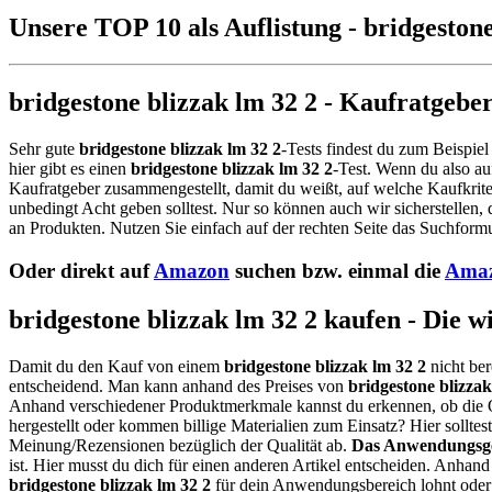
Unsere TOP 10 als Auflistung - bridgestone
bridgestone blizzak lm 32 2 - Kaufratgebe
Sehr gute
bridgestone blizzak lm 32 2
-Tests findest du zum Beispiel
hier gibt es einen
bridgestone blizzak lm 32 2
-Test. Wenn du also a
Kaufratgeber zusammengestellt, damit du weißt, auf welche Kaufkrite
unbedingt Acht geben solltest. Nur so können auch wir sicherstellen,
an Produkten. Nutzen Sie einfach auf der rechten Seite das Suchformu
Oder direkt auf
Amazon
suchen bzw. einmal die
Amaz
bridgestone blizzak lm 32 2 kaufen - Die w
Damit du den Kauf von einem
bridgestone blizzak lm 32 2
nicht ber
entscheidend. Man kann anhand des Preises von
bridgestone blizzak
Anhand verschiedener Produktmerkmale kannst du erkennen, ob die 
hergestellt oder kommen billige Materialien zum Einsatz? Hier sollt
Meinung/Rezensionen bezüglich der Qualität ab.
Das Anwendungsge
ist. Hier musst du dich für einen anderen Artikel entscheiden. Anhan
bridgestone blizzak lm 32 2
für dein Anwendungsbereich lohnt oder 