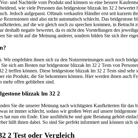
e Vor- und Nachteile vom Produkt und können so eine bessere Kaufents
tscheidend, wie viele Personen das bridgestone blizzak lm 32 2 bewerte
 auch. Jedoch aufgepasst. Oftmals verkaufen Händler erst seit kurzem i
Rezensionen sind also nicht automatisch schlecht. Das bridgestone bli
ufkriterien, auf die wir gleich noch zu sprechen kommen, in Betracht
ur deshalb negativ bewertet, da es nicht den Vorstellungen des jeweilig
en Sie nicht auf die Meinung anderer, sondern bilden Sie sich ihre eige
en?
uen. Wir empfehlen ihnen sich zu den Nutzermeinungen auch noch bridges
uen Sie sich am Besten nur bridgestone blizzak lm 32 2 Tests von Person
32 2 treffen können. Diese bridgestone blizzak lm 32 2 Tests sind sehr
 über ein Produkt, die Sie bekommen können. Hier werden ihnen auch 
n mehr offen geblieben sind.
dgestone blizzak lm 32 2
 finden Sie die unserer Meinung nach wichtigsten Kaufkriterien für das
etwas ist immer schlecht, sodass wir großen Wert auf unsere bridgestone
 hat nun ein Ende. Eine ausführliche und gute Beratung gehört einfach
eber hilft ihnen dabei. So sind Sie perfekt informiert und können sich s
32 2
Test oder Vergleich