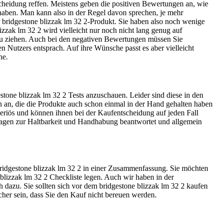
cheidung reffen. Meistens geben die positiven Bewertungen an, wie
t haben. Man kann also in der Regel davon sprechen, je mehr
hr bridgestone blizzak lm 32 2-Produkt. Sie haben also noch wenige
zzak lm 32 2 wird vielleicht nur noch nicht lang genug auf
 zu ziehen. Auch bei den negativen Bewertungen müssen Sie
en Nutzers entsprach. Auf ihre Wünsche passt es aber vielleicht
ne.
tone blizzak lm 32 2 Tests anzuschauen. Leider sind diese in den
en an, die die Produkte auch schon einmal in der Hand gehalten haben
 seriös und können ihnen bei der Kaufentscheidung auf jeden Fall
Fragen zur Haltbarkeit und Handhabung beantwortet und allgemein
 bridgestone blizzak lm 32 2 in einer Zusammenfassung. Sie möchten
 blizzak lm 32 2 Checkliste legen. Auch wir haben in der
 dazu. Sie sollten sich vor dem bridgestone blizzak lm 32 2 kaufen
icher sein, dass Sie den Kauf nicht bereuen werden.