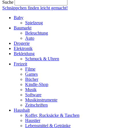
Suche
Schnäppchen finden
leicht gemacht!
Baby
Spielzeug
Baumarkt
Beleuchtung
Auto
Drogerie
Elektronik
Bekleidung
Schmuck & Uhren
Freizeit
Filme
Games
Bücher
Kindle-Shop
Musik
Software
Musikinstrumente
Zeitschriften
Haushalt
Koffer, Rucksäcke & Taschen
Haustier
Lebensmittel & Getränke