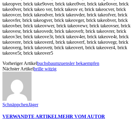
takeopver, brick take9over, brick takeo9ver, brick take0over, brick
takeo0ver, brick takeo ver, brick takeov er, brick takeocver, brick
takeovcer, brick takeodver, brick takeovder, brick takeofver, brick
takeovfer, brick takeogver, brick takeovger, brick takeobver, brick
takeovber, brick takeovwer, brick takeovewr, brick takeovser, brick
takeovesr, brick takeovedr, brick takeovefr, brick takeovrer, brick
takeov3er, brick takeove3r, brick takeov4er, brick takeove4r, brick
takeovere, brick takeoverd, brick takeoverf, brick takeovegr, brick
takeoverg, brick takeovetr, brick takeovert, brick takeover4, brick
takeove5r, brick takeover5
Vorheriger Artikel
buchsbaumzuensler bekaempfen
Nächster Artikel
brille witzig
SchnäppchenJäger
VERWANDTE ARTIKEL
MEHR VOM AUTOR