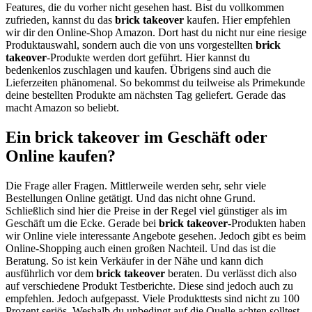
Features, die du vorher nicht gesehen hast. Bist du vollkommen
zufrieden, kannst du das
brick takeover
kaufen. Hier empfehlen
wir dir den Online-Shop Amazon. Dort hast du nicht nur eine riesige
Produktauswahl, sondern auch die von uns vorgestellten
brick
takeover
-Produkte werden dort geführt. Hier kannst du
bedenkenlos zuschlagen und kaufen. Übrigens sind auch die
Lieferzeiten phänomenal. So bekommst du teilweise als Primekunde
deine bestellten Produkte am nächsten Tag geliefert. Gerade das
macht Amazon so beliebt.
Ein brick takeover im Geschäft oder
Online kaufen?
Die Frage aller Fragen. Mittlerweile werden sehr, sehr viele
Bestellungen Online getätigt. Und das nicht ohne Grund.
Schließlich sind hier die Preise in der Regel viel günstiger als im
Geschäft um die Ecke. Gerade bei
brick takeover
-Produkten haben
wir Online viele interessante Angebote gesehen. Jedoch gibt es beim
Online-Shopping auch einen großen Nachteil. Und das ist die
Beratung. So ist kein Verkäufer in der Nähe und kann dich
ausführlich vor dem
brick takeover
beraten. Du verlässt dich also
auf verschiedene Produkt Testberichte. Diese sind jedoch auch zu
empfehlen. Jedoch aufgepasst. Viele Produkttests sind nicht zu 100
Prozent seriös. Weshalb du unbedingt auf die Quelle achten solltest.