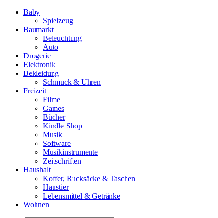
Baby
Spielzeug
Baumarkt
Beleuchtung
Auto
Drogerie
Elektronik
Bekleidung
Schmuck & Uhren
Freizeit
Filme
Games
Bücher
Kindle-Shop
Musik
Software
Musikinstrumente
Zeitschriften
Haushalt
Koffer, Rucksäcke & Taschen
Haustier
Lebensmittel & Getränke
Wohnen