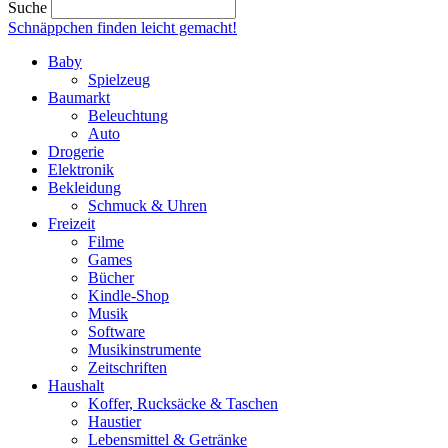
Suche
Schnäppchen finden
leicht gemacht!
Baby
Spielzeug
Baumarkt
Beleuchtung
Auto
Drogerie
Elektronik
Bekleidung
Schmuck & Uhren
Freizeit
Filme
Games
Bücher
Kindle-Shop
Musik
Software
Musikinstrumente
Zeitschriften
Haushalt
Koffer, Rucksäcke & Taschen
Haustier
Lebensmittel & Getränke