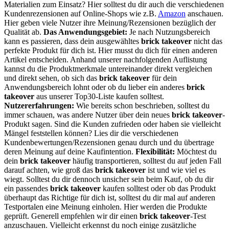
Materialien zum Einsatz? Hier solltest du dir auch die verschiedenen
Kundenrezensionen auf Online-Shops wie z.B.
Amazon
anschauen.
Hier geben viele Nutzer ihre Meinung/Rezensionen bezüglich der
Qualität ab.
Das Anwendungsgebiet:
Je nach Nutzungsbereich
kann es passieren, dass dein ausgewähltes
brick takeover
nicht das
perfekte Produkt für dich ist. Hier musst du dich für einen anderen
Artikel entscheiden. Anhand unserer nachfolgenden Auflistung
kannst du die Produktmerkmale untereinander direkt vergleichen
und direkt sehen, ob sich das
brick takeover
für dein
Anwendungsbereich lohnt oder ob du lieber ein anderes
brick
takeover
aus unserer Top30-Liste kaufen solltest.
Nutzererfahrungen:
Wie bereits schon beschrieben, solltest du
immer schauen, was andere Nutzer über dein neues
brick takeover
-
Produkt sagen. Sind die Kunden zufrieden oder haben sie vielleicht
Mängel feststellen können? Lies dir die verschiedenen
Kundenbewertungen/Rezensionen genau durch und du übertrage
deren Meinung auf deine Kaufintention.
Flexibilität:
Möchtest du
dein
brick takeover
häufig transportieren, solltest du auf jeden Fall
darauf achten, wie groß das
brick takeover
ist und wie viel es
wiegt. Solltest du dir dennoch unsicher sein beim Kauf, ob du dir
ein passendes
brick takeover
kaufen solltest oder ob das Produkt
überhaupt das Richtige für dich ist, solltest du dir mal auf anderen
Testportalen eine Meinung einholen. Hier werden die Produkte
geprüft. Generell empfehlen wir dir einen
brick takeover
-Test
anzuschauen. Vielleicht erkennst du noch einige zusätzliche