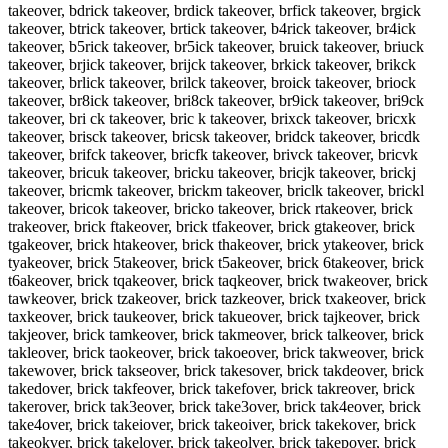
takeover, bdrick takeover, brdick takeover, brfick takeover, brgick
takeover, btrick takeover, brtick takeover, b4rick takeover, br4ick
takeover, b5rick takeover, br5ick takeover, bruick takeover, briuck
takeover, brjick takeover, brijck takeover, brkick takeover, brikck
takeover, brlick takeover, brilck takeover, broick takeover, briock
takeover, br8ick takeover, bri8ck takeover, br9ick takeover, bri9ck
takeover, bri ck takeover, bric k takeover, brixck takeover, bricxk
takeover, brisck takeover, bricsk takeover, bridck takeover, bricdk
takeover, brifck takeover, bricfk takeover, brivck takeover, bricvk
takeover, bricuk takeover, bricku takeover, bricjk takeover, brickj
takeover, bricmk takeover, brickm takeover, briclk takeover, brickl
takeover, bricok takeover, bricko takeover, brick rtakeover, brick
trakeover, brick ftakeover, brick tfakeover, brick gtakeover, brick
tgakeover, brick htakeover, brick thakeover, brick ytakeover, brick
tyakeover, brick 5takeover, brick t5akeover, brick 6takeover, brick
t6akeover, brick tqakeover, brick taqkeover, brick twakeover, brick
tawkeover, brick tzakeover, brick tazkeover, brick txakeover, brick
taxkeover, brick taukeover, brick takueover, brick tajkeover, brick
takjeover, brick tamkeover, brick takmeover, brick talkeover, brick
takleover, brick taokeover, brick takoeover, brick takweover, brick
takewover, brick takseover, brick takesover, brick takdeover, brick
takedover, brick takfeover, brick takefover, brick takreover, brick
takerover, brick tak3eover, brick take3over, brick tak4eover, brick
take4over, brick takeiover, brick takeoiver, brick takekover, brick
takeokver, brick takelover, brick takeolver, brick takepover, brick