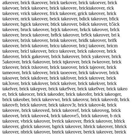
atkeover, brick tkaeover, brick taekover, brick takoever, brick
takevoer, brick takeoevr, brick takeovre, bricktakeover, rick
takeover, vrick takeover, frick takeover, grick takeover, hrick
takeover, nrick takeover, beick takeover, bdick takeover, bfick
takeover, bgick takeover, btick takeover, b4ick takeover, b5ick
takeover, bruck takeover, brjck takeover, brkck takeover, brlck
takeover, brock takeover, br8ck takeover, br9ck takeover, bri k
takeover, brixk takeover, brisk takeover, bridk takeover, brifk
takeover, brivk takeover, bricu takeover, bricj takeover, bricm
takeover, bricl takeover, brico takeover, brick rakeover, brick
fakeover, brick gakeover, brick hakeover, brick yakeover, brick
5akeover, brick 6akeover, brick tqkeover, brick twkeover, brick
tzkeover, brick txkeover, brick taueover, brick tajeover, brick
tameover, brick taleover, brick taoeover, brick takwover, brick
taksover, brick takdover, brick takfover, brick takrover, brick
tak3over, brick tak4over, brick takeiver, brick takekver, brick
takelver, brick takepver, brick take9ver, brick take0ver, brick takeo
er, brick takeocer, brick takeoder, brick takeofer, brick takeoger,
brick takeober, brick takeovwr, brick takeovsr, brick takeovdr, brick
takeovfr, brick takeovrr, brick takeov3r, brick takeov4r, brick
takeovee, brick takeoved, brick takeovef, brick takeoveg, brick
takeovet, brick takeove4, brick takeove5, brick takeover, b rick
takeover, vbrick takeover, bvrick takeover, fbrick takeover, bfrick
takeover, gbrick takeover, bgrick takeover, hbrick takeover, bhrick
takeover, nbrick takeover, bnrick takeover, berick takeover, breick