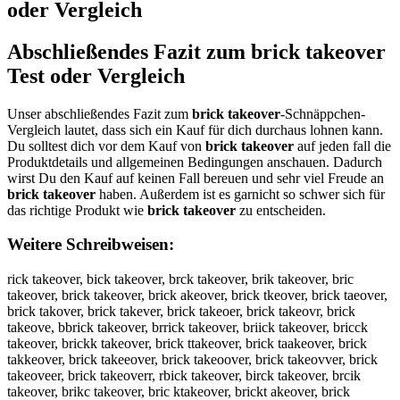
oder Vergleich
Abschließendes Fazit zum
brick takeover
Test oder Vergleich
Unser abschließendes Fazit zum
brick takeover
-Schnäppchen-
Vergleich lautet, dass sich ein Kauf für dich durchaus lohnen kann.
Du solltest dich vor dem Kauf von
brick takeover
auf jeden fall die
Produktdetails und allgemeinen Bedingungen anschauen. Dadurch
wirst Du den Kauf auf keinen Fall bereuen und sehr viel Freude an
brick takeover
haben. Außerdem ist es garnicht so schwer sich für
das richtige Produkt wie
brick takeover
zu entscheiden.
Weitere Schreibweisen:
rick takeover, bick takeover, brck takeover, brik takeover, bric
takeover, brick takeover, brick akeover, brick tkeover, brick taeover,
brick takover, brick takever, brick takeoer, brick takeovr, brick
takeove, bbrick takeover, brrick takeover, briick takeover, bricck
takeover, brickk takeover, brick ttakeover, brick taakeover, brick
takkeover, brick takeeover, brick takeoover, brick takeovver, brick
takeoveer, brick takeoverr, rbick takeover, birck takeover, brcik
takeover, brikc takeover, bric ktakeover, brickt akeover, brick