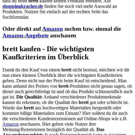
dass du beim
brett
kaufen keinen Fehlkauf erleidest. Auf
shoppingkracher.de
finden Sie noch viel mehr Auswahl an
Produkten. Nutzen Sie einfach auf der rechten Seite das
Suchformular.
Oder direkt auf
Amazon
suchen bzw. einmal die
Amazon-Angebote
anschauen
brett kaufen - Die wichtigsten
Kaufkriterien im Überblick
Damit du den Kauf von einem
brett
nicht bereust, möchten wir dir
nun einen kleinen Überblick über die wichtigsten Kaufkriterien
geben. Denn nicht nur der Preis beim Kauf ist entscheidend. Man
kann anhand des Preises von
brett
-Produkten nicht genau sagen, ob
dieser auch gerechtfertigt ist und ob das Produkt schlussendlich auch
gut ist.
Die Qualität:
Anhand verschiedener Produktmerkmale
kannst du erkennen, ob die Qualität des
brett
gut oder schlecht ist.
Wurde das
brett
aus hochwertigen Materialien hergestellt oder
kommen billige Materialien zum Einsatz? Hier solltest du dir auch
die verschiedenen Kundenrezensionen auf Online-Shops wie z.B.
Amazon
anschauen. Hier geben viele Nutzer ihre
Meinung/Rezensionen bezüglich der Qualität ab.
Das
Anwendungsgebiet:
Je nach Nutzungsbereich kann es passieren,