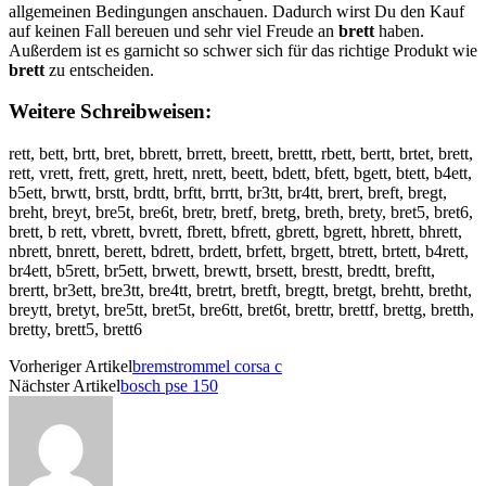
allgemeinen Bedingungen anschauen. Dadurch wirst Du den Kauf
auf keinen Fall bereuen und sehr viel Freude an
brett
haben.
Außerdem ist es garnicht so schwer sich für das richtige Produkt wie
brett
zu entscheiden.
Weitere Schreibweisen:
rett, bett, brtt, bret, bbrett, brrett, breett, brettt, rbett, bertt, brtet, brett,
rett, vrett, frett, grett, hrett, nrett, beett, bdett, bfett, bgett, btett, b4ett,
b5ett, brwtt, brstt, brdtt, brftt, brrtt, br3tt, br4tt, brert, breft, bregt,
breht, breyt, bre5t, bre6t, bretr, bretf, bretg, breth, brety, bret5, bret6,
brett, b rett, vbrett, bvrett, fbrett, bfrett, gbrett, bgrett, hbrett, bhrett,
nbrett, bnrett, berett, bdrett, brdett, brfett, brgett, btrett, brtett, b4rett,
br4ett, b5rett, br5ett, brwett, brewtt, brsett, brestt, bredtt, breftt,
brertt, br3ett, bre3tt, bre4tt, bretrt, bretft, bregtt, bretgt, brehtt, bretht,
breytt, bretyt, bre5tt, bret5t, bre6tt, bret6t, brettr, brettf, brettg, bretth,
bretty, brett5, brett6
Vorheriger Artikel
bremstrommel corsa c
Nächster Artikel
bosch pse 150