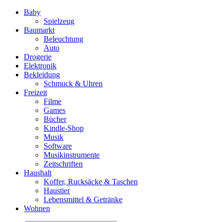
Baby
Spielzeug
Baumarkt
Beleuchtung
Auto
Drogerie
Elektronik
Bekleidung
Schmuck & Uhren
Freizeit
Filme
Games
Bücher
Kindle-Shop
Musik
Software
Musikinstrumente
Zeitschriften
Haushalt
Koffer, Rucksäcke & Taschen
Haustier
Lebensmittel & Getränke
Wohnen