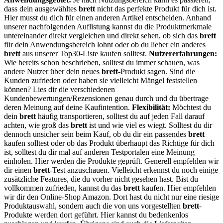
dass dein ausgewähltes
brett
nicht das perfekte Produkt für dich ist.
Hier musst du dich für einen anderen Artikel entscheiden. Anhand
unserer nachfolgenden Auflistung kannst du die Produktmerkmale
untereinander direkt vergleichen und direkt sehen, ob sich das
brett
für dein Anwendungsbereich lohnt oder ob du lieber ein anderes
brett
aus unserer Top30-Liste kaufen solltest.
Nutzererfahrungen:
Wie bereits schon beschrieben, solltest du immer schauen, was
andere Nutzer über dein neues
brett
-Produkt sagen. Sind die
Kunden zufrieden oder haben sie vielleicht Mängel feststellen
können? Lies dir die verschiedenen
Kundenbewertungen/Rezensionen genau durch und du übertrage
deren Meinung auf deine Kaufintention.
Flexibilität:
Möchtest du
dein
brett
häufig transportieren, solltest du auf jeden Fall darauf
achten, wie groß das
brett
ist und wie viel es wiegt. Solltest du dir
dennoch unsicher sein beim Kauf, ob du dir ein passendes
brett
kaufen solltest oder ob das Produkt überhaupt das Richtige für dich
ist, solltest du dir mal auf anderen Testportalen eine Meinung
einholen. Hier werden die Produkte geprüft. Generell empfehlen wir
dir einen
brett
-Test anzuschauen. Vielleicht erkennst du noch einige
zusätzliche Features, die du vorher nicht gesehen hast. Bist du
vollkommen zufrieden, kannst du das
brett
kaufen. Hier empfehlen
wir dir den Online-Shop Amazon. Dort hast du nicht nur eine riesige
Produktauswahl, sondern auch die von uns vorgestellten
brett
-
Produkte werden dort geführt. Hier kannst du bedenkenlos