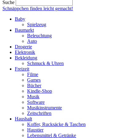
Suche
Schnäppchen finden
leicht gemacht!
Baby
Spielzeug
Baumarkt
Beleuchtung
Auto
Drogerie
Elektronik
Bekleidung
Schmuck & Uhren
Freizeit
Filme
Games
Bücher
Kindle-Shop
Musik
Software
Musikinstrumente
Zeitschriften
Haushalt
Koffer, Rucksäcke & Taschen
Haustier
Lebensmittel & Getränke