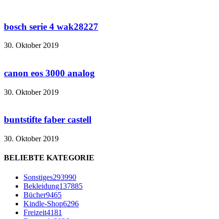
bosch serie 4 wak28227
30. Oktober 2019
canon eos 3000 analog
30. Oktober 2019
buntstifte faber castell
30. Oktober 2019
BELIEBTE KATEGORIE
Sonstiges
293990
Bekleidung
137885
Bücher
9465
Kindle-Shop
6296
Freizeit
4181