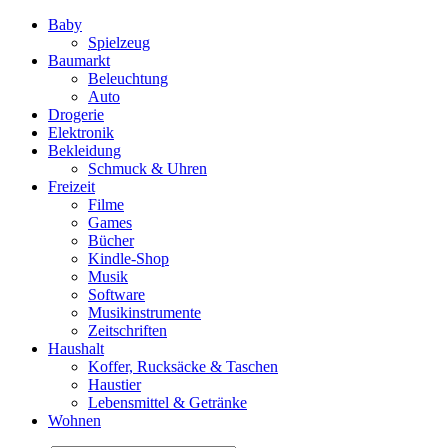
Baby
Spielzeug
Baumarkt
Beleuchtung
Auto
Drogerie
Elektronik
Bekleidung
Schmuck & Uhren
Freizeit
Filme
Games
Bücher
Kindle-Shop
Musik
Software
Musikinstrumente
Zeitschriften
Haushalt
Koffer, Rucksäcke & Taschen
Haustier
Lebensmittel & Getränke
Wohnen