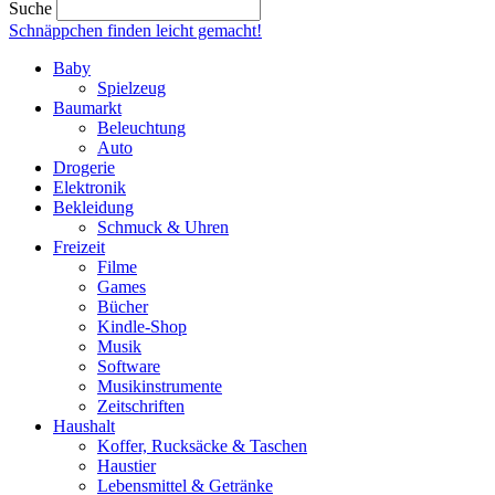
Suche
Schnäppchen finden
leicht gemacht!
Baby
Spielzeug
Baumarkt
Beleuchtung
Auto
Drogerie
Elektronik
Bekleidung
Schmuck & Uhren
Freizeit
Filme
Games
Bücher
Kindle-Shop
Musik
Software
Musikinstrumente
Zeitschriften
Haushalt
Koffer, Rucksäcke & Taschen
Haustier
Lebensmittel & Getränke