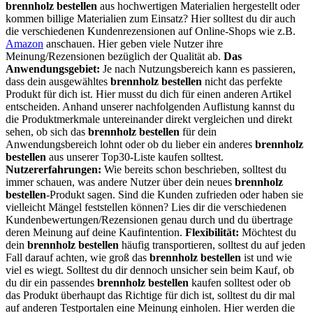
brennholz bestellen
aus hochwertigen Materialien hergestellt oder
kommen billige Materialien zum Einsatz? Hier solltest du dir auch
die verschiedenen Kundenrezensionen auf Online-Shops wie z.B.
Amazon
anschauen. Hier geben viele Nutzer ihre
Meinung/Rezensionen bezüglich der Qualität ab.
Das
Anwendungsgebiet:
Je nach Nutzungsbereich kann es passieren,
dass dein ausgewähltes
brennholz bestellen
nicht das perfekte
Produkt für dich ist. Hier musst du dich für einen anderen Artikel
entscheiden. Anhand unserer nachfolgenden Auflistung kannst du
die Produktmerkmale untereinander direkt vergleichen und direkt
sehen, ob sich das
brennholz bestellen
für dein
Anwendungsbereich lohnt oder ob du lieber ein anderes
brennholz
bestellen
aus unserer Top30-Liste kaufen solltest.
Nutzererfahrungen:
Wie bereits schon beschrieben, solltest du
immer schauen, was andere Nutzer über dein neues
brennholz
bestellen
-Produkt sagen. Sind die Kunden zufrieden oder haben sie
vielleicht Mängel feststellen können? Lies dir die verschiedenen
Kundenbewertungen/Rezensionen genau durch und du übertrage
deren Meinung auf deine Kaufintention.
Flexibilität:
Möchtest du
dein
brennholz bestellen
häufig transportieren, solltest du auf jeden
Fall darauf achten, wie groß das
brennholz bestellen
ist und wie
viel es wiegt. Solltest du dir dennoch unsicher sein beim Kauf, ob
du dir ein passendes
brennholz bestellen
kaufen solltest oder ob
das Produkt überhaupt das Richtige für dich ist, solltest du dir mal
auf anderen Testportalen eine Meinung einholen. Hier werden die