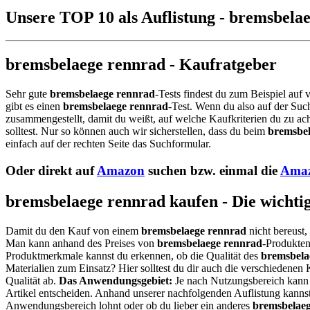
Unsere TOP 10 als Auflistung - bremsbela
bremsbelaege rennrad - Kaufratgeber
Sehr gute
bremsbelaege rennrad
-Tests findest du zum Beispiel auf 
gibt es einen
bremsbelaege rennrad
-Test. Wenn du also auf der Su
zusammengestellt, damit du weißt, auf welche Kaufkriterien du zu ac
solltest. Nur so können auch wir sicherstellen, dass du beim
bremsbel
einfach auf der rechten Seite das Suchformular.
Oder direkt auf
Amazon
suchen bzw. einmal die
Amaz
bremsbelaege rennrad kaufen - Die wichti
Damit du den Kauf von einem
bremsbelaege rennrad
nicht bereust,
Man kann anhand des Preises von
bremsbelaege rennrad
-Produkten
Produktmerkmale kannst du erkennen, ob die Qualität des
bremsbela
Materialien zum Einsatz? Hier solltest du dir auch die verschiedene
Qualität ab.
Das Anwendungsgebiet:
Je nach Nutzungsbereich kann 
Artikel entscheiden. Anhand unserer nachfolgenden Auflistung kannst
Anwendungsbereich lohnt oder ob du lieber ein anderes
bremsbelae