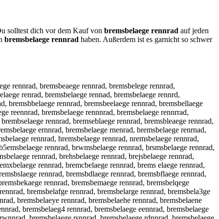
Du solltest dich vor dem Kauf von
bremsbelaege rennrad
auf jeden
an
bremsbelaege rennrad
haben. Außerdem ist es garnicht so schwer
aege rennrad, bremsbeaege rennrad, bremsbelege rennrad,
elaege renrad, bremsbelaege rennad, bremsbelaege rennrd,
ad, bremsbbelaege rennrad, bremsbeelaege rennrad, bremsbellaege
ege reennrad, bremsbelaege rennnrad, bremsbelaege rennrrad,
 brembselaege rennrad, bremseblaege rennrad, bremsbleaege rennrad,
remsbelaege ernnrad, bremsbelaege rnenrad, bremsbelaege renrnad,
msbelaege rennrad, hremsbelaege rennrad, nremsbelaege rennrad,
 b5emsbelaege rennrad, brwmsbelaege rennrad, brsmsbelaege rennrad,
sbelaege rennrad, brehsbelaege rennrad, brejsbelaege rennrad,
remxbelaege rennrad, bremcbelaege rennrad, brems elaege rennrad,
remsbslaege rennrad, bremsbdlaege rennrad, bremsbflaege rennrad,
, bremsbekaege rennrad, bremsbemaege rennrad, bremsbelqege
rennrad, bremsbelafge rennrad, bremsbelarge rennrad, bremsbela3ge
nnrad, bremsbelaeye rennrad, bremsbelaehe rennrad, bremsbelaene
ennrad, bremsbelaeg4 rennrad, bremsbelaege eennrad, bremsbelaege
 rwnnrad, bremsbelaege rsnnrad, bremsbelaege rdnnrad, bremsbelaege