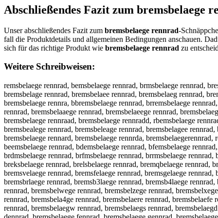
Abschließendes Fazit zum
bremsbelaege r
Unser abschließendes Fazit zum
bremsbelaege rennrad
-Schnäppchen
fall die Produktdetails und allgemeinen Bedingungen anschauen. Dad
sich für das richtige Produkt wie
bremsbelaege rennrad
zu entschei
Weitere Schreibweisen:
remsbelaege rennrad, bemsbelaege rennrad, brmsbelaege rennrad, bre
bremsbelage rennrad, bremsbelaee rennrad, bremsbelaeg rennrad, bre
bremsbelaege rennra, bbremsbelaege rennrad, brremsbelaege rennrad
rennrad, bremsbelaaege rennrad, bremsbelaeege rennrad, bremsbelaeg
bremsbelaege rennraad, bremsbelaege rennradd, rbemsbelaege rennrad
bremsbealege rennrad, bremsbeleage rennrad, bremsbelagee rennrad, 
bremsbelaege rennard, bremsbelaege rennrda, bremsbelaegerennrad, r
beemsbelaege rennrad, bdemsbelaege rennrad, bfemsbelaege rennrad,
brdmsbelaege rennrad, brfmsbelaege rennrad, brrmsbelaege rennrad, b
breksbelaege rennrad, brelsbelaege rennrad, bremqbelaege rennrad, 
bremsvelaege rennrad, bremsfelaege rennrad, bremsgelaege rennrad, 
bremsbrlaege rennrad, bremsb3laege rennrad, bremsb4laege rennrad
rennrad, bremsbelwege rennrad, bremsbelzege rennrad, bremsbelxege
rennrad, bremsbela4ge rennrad, bremsbelaere rennrad, bremsbelaefe 
rennrad, bremsbelaegw rennrad, bremsbelaegs rennrad, bremsbelaegd
dennrad, bremsbelaege fennrad, bremsbelaege gennrad, bremsbelaege