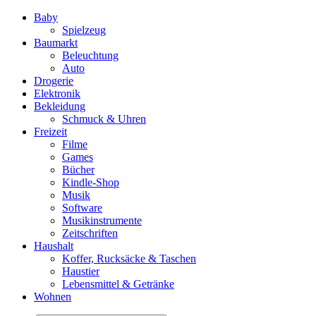
Baby
Spielzeug
Baumarkt
Beleuchtung
Auto
Drogerie
Elektronik
Bekleidung
Schmuck & Uhren
Freizeit
Filme
Games
Bücher
Kindle-Shop
Musik
Software
Musikinstrumente
Zeitschriften
Haushalt
Koffer, Rucksäcke & Taschen
Haustier
Lebensmittel & Getränke
Wohnen