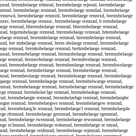
gnrad, bremsbelaege rehnrad, bremsbelaege rejnrad, bremsbelaege
enmrad, bremsbelaege rennead, bremsbelaege renndad, bremsbelaege
rennrwd, bremsbelaege rennrzd, bremsbelaege rennrxd, bremsbelaege
nnrav, bremsbelaege rennrac, bremsbelaege rennrad, b remsbelaege
aege rennrad, hbremsbelaege rennrad, bhremsbelaege rennrad,
rad, brgemsbelaege rennrad, btremsbelaege rennrad, brtemsbelaege
laege rennrad, brsemsbelaege rennrad, bresmsbelaege rennrad,
rad, bre msbelaege rennrad, brem sbelaege rennrad, brenmsbelaege
ege rennrad, bremksbelaege rennrad, brelmsbelaege rennrad,
nnrad, bremsebelaege rennrad, bremzsbelaege rennrad, bremszbelaege
aege rennrad, bremsvbelaege rennrad, bremsbvelaege rennrad,
nrad, bremsnbelaege rennrad, bremsbnelaege rennrad, bremsbwelaege
aege rennrad, bremsbrelaege rennrad, bremsberlaege rennrad,
nrad, bremsbeolaege rennrad, bremsbeloaege rennrad, bremsbeilaege
lqaege rennrad, bremsbelaqege rennrad, bremsbelwaege rennrad,
nnrad, bremsbelasege rennrad, bremsbelaesge rennrad, bremsbeladege
ege rennrad, bremsbelae3ge rennrad, bremsbela4ege rennrad,
rad, bremsbelaegte rennrad, bremsbelaebge rennrad, bremsbelaegbe
laegne rennrad, bremsbelaegwe rennrad, bremsbelaegew rennrad,
nrad, bremsbelaeg3e rennrad, bremsbelaege3 rennrad, bremsbelaeg4e
ege rfennrad, bremsbelaege grennrad, bremsbelaege rgennrad,
nrad, bremsbelaege rwennrad, bremsbelaege rewnnrad, bremsbelaege
ege re3nnrad, bremsbelaege re4nnrad, bremsbelaege re nnrad,
nrad, bremsbelaege renhnrad, bremsbelaege rejnnrad, bremsbelaege
laege rennhrad, bremsbelaege rennjrad, bremsbelaege rennmrad,