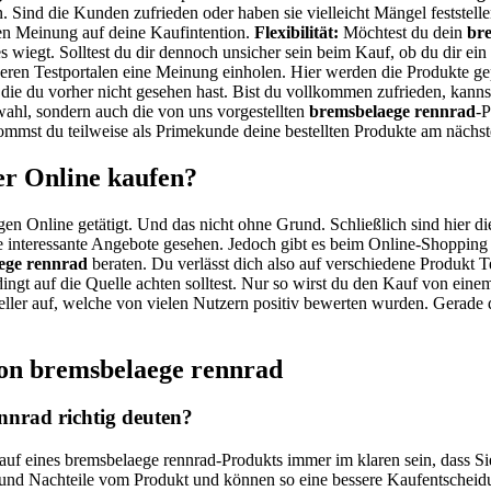
. Sind die Kunden zufrieden oder haben sie vielleicht Mängel feststell
n Meinung auf deine Kaufintention.
Flexibilität:
Möchtest du dein
br
es wiegt. Solltest du dir dennoch unsicher sein beim Kauf, ob du dir ei
anderen Testportalen eine Meinung einholen. Hier werden die Produkte g
, die du vorher nicht gesehen hast. Bist du vollkommen zufrieden, kann
ahl, sondern auch die von uns vorgestellten
bremsbelaege rennrad
-P
mmst du teilweise als Primekunde deine bestellten Produkte am nächst
er Online kaufen?
gen Online getätigt. Und das nicht ohne Grund. Schließlich sind hier di
 interessante Angebote gesehen. Jedoch gibt es beim Online-Shopping a
ege rennrad
beraten. Du verlässt dich also auf verschiedene Produkt T
dingt auf die Quelle achten solltest. Nur so wirst du den Kauf von ein
seller auf, welche von vielen Nutzern positiv bewerten wurden. Gerade 
von bremsbelaege rennrad
nrad richtig deuten?
Kauf eines bremsbelaege rennrad-Produkts immer im klaren sein, dass S
- und Nachteile vom Produkt und können so eine bessere Kaufentscheidu