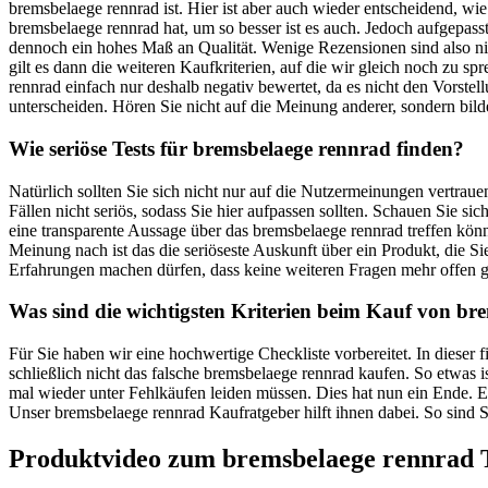
bremsbelaege rennrad ist. Hier ist aber auch wieder entscheidend, w
bremsbelaege rennrad hat, um so besser ist es auch. Jedoch aufgepass
dennoch ein hohes Maß an Qualität. Wenige Rezensionen sind also ni
gilt es dann die weiteren Kaufkriterien, auf die wir gleich noch zu
rennrad einfach nur deshalb negativ bewertet, da es nicht den Vorstell
unterscheiden. Hören Sie nicht auf die Meinung anderer, sondern bilde
Wie seriöse Tests für bremsbelaege rennrad finden?
Natürlich sollten Sie sich nicht nur auf die Nutzermeinungen vertra
Fällen nicht seriös, sodass Sie hier aufpassen sollten. Schauen Sie 
eine transparente Aussage über das bremsbelaege rennrad treffen könn
Meinung nach ist das die seriöseste Auskunft über ein Produkt, die
Erfahrungen machen dürfen, dass keine weiteren Fragen mehr offen g
Was sind die wichtigsten Kriterien beim Kauf von br
Für Sie haben wir eine hochwertige Checkliste vorbereitet. In diese
schließlich nicht das falsche bremsbelaege rennrad kaufen. So etwas
mal wieder unter Fehlkäufen leiden müssen. Dies hat nun ein Ende. Ei
Unser bremsbelaege rennrad Kaufratgeber hilft ihnen dabei. So sind S
Produktvideo zum
bremsbelaege rennrad
T