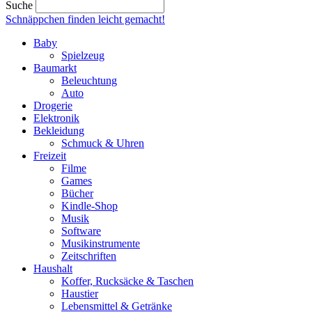
Suche
Schnäppchen finden
leicht gemacht!
Baby
Spielzeug
Baumarkt
Beleuchtung
Auto
Drogerie
Elektronik
Bekleidung
Schmuck & Uhren
Freizeit
Filme
Games
Bücher
Kindle-Shop
Musik
Software
Musikinstrumente
Zeitschriften
Haushalt
Koffer, Rucksäcke & Taschen
Haustier
Lebensmittel & Getränke