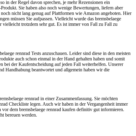
lso in der Regel davon sprechen, je mehr Rezensionen ein
d-Produkt. Sie haben also noch wenige Bewertungen, liefern aber
r noch nicht lang genug auf Plattformen wie Amazon angeboten. Hier
tungen müssen Sie aufpassen. Vielleicht wurde das bremsbelaege
vielleicht trotzdem sehr gut. Es ist immer von Fall zu Fall zu
elaege rennrad Tests anzuschauen. Leider sind diese in den meisten
 Produkte auch schon einmal in der Hand gehalten haben und somit
n bei der Kaufentscheidung auf jeden Fall weiterhelfen. Unserer
 und Handhabung beantwortet und allgemein haben wir die
s bremsbelaege rennrad in einer Zusammenfassung. Sie möchten
nnrad Checkliste legen. Auch wir haben in der Vergangenheit immer
h vor dem bremsbelaege rennrad kaufen definitiv gut informieren.
icht bereuen werden.