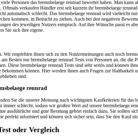
ie viele Personen das bremsbelaege rennrad bewertet haben. Man kann a
t. Oftmals verkaufen Händler erst seit kurzem ihr bremsbelaege rennra
cht automatisch schlecht. Das bremsbelaege rennrad wird vielleicht nu
 sprechen kommen, in Betracht zu ziehen. Auch bei den negativen Bewer
ungen des jeweiligen Nutzers entsprach. Auf ihre Wünsche passt es aber 
n Sie sich ihre eigene.
uen. Wir empfehlen ihnen sich zu den Nutzermeinungen auch noch bremsb
sich am Besten nur bremsbelaege rennrad Tests von Personen an, die die
en. Diese bremsbelaege rennrad Tests sind sehr seriös und können ihne
 Sie bekommen können. Hier werden ihnen auch Fragen zur Haltbarkeit
eblieben sind.
emsbelaege rennrad
r finden Sie die unserer Meinung nach wichtigsten Kaufkriterien für da
 ist immer schlecht, sodass wir großen Wert auf unsere bremsbelaege re
ne ausführliche und gute Beratung gehört einfach dazu. Sie sollten sic
ie perfekt informiert und können sich sicher sein, dass Sie den Kauf n
est oder Vergleich