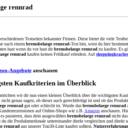
ege rennrad
verschiedenen Testseiten bekannter Firmen. Diese bietet dir viele Test
che nach einem
bremsbelaege rennrad
-Test bist, wirst du hier besti
hten hast wenn du vor hast dir
bremsbelaege rennrad
zu kaufen. Es gi
aege rennrad
kaufen keinen Fehlkauf erleidest. Auf
shoppingkrache
on-Angebote
anschauen
gsten Kaufkriterien im Überblick
 möchten wir dir nun einen kleinen Überblick über die wichtigsten Kauf
 nicht genau sagen, ob dieser auch gerechtfertigt ist und ob das Produkt
ege rennrad
gut oder schlecht ist. Wurde das
bremsbelaege rennrad
a
n Kundenrezensionen auf Online-Shops wie z.B.
Amazon
anschauen. Hie
es passieren, dass dein ausgewähltes
bremsbelaege rennrad
nicht das
 du die Produktmerkmale untereinander direkt vergleichen und direkt s
ge rennrad
aus unserer Top30-Liste kaufen solltest.
Nutzererfahrung