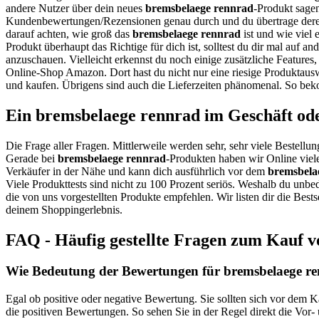
andere Nutzer über dein neues
bremsbelaege rennrad
-Produkt sagen
Kundenbewertungen/Rezensionen genau durch und du übertrage dere
darauf achten, wie groß das
bremsbelaege rennrad
ist und wie viel 
Produkt überhaupt das Richtige für dich ist, solltest du dir mal auf 
anzuschauen. Vielleicht erkennst du noch einige zusätzliche Features
Online-Shop Amazon. Dort hast du nicht nur eine riesige Produktausw
und kaufen. Übrigens sind auch die Lieferzeiten phänomenal. So beko
Ein bremsbelaege rennrad im Geschäft od
Die Frage aller Fragen. Mittlerweile werden sehr, sehr viele Bestellun
Gerade bei
bremsbelaege rennrad
-Produkten haben wir Online viele
Verkäufer in der Nähe und kann dich ausführlich vor dem
bremsbela
Viele Produkttests sind nicht zu 100 Prozent seriös. Weshalb du unbe
die von uns vorgestellten Produkte empfehlen. Wir listen dir die Best
deinem Shoppingerlebnis.
FAQ - Häufig gestellte Fragen zum Kauf 
Wie Bedeutung der Bewertungen für bremsbelaege ren
Egal ob positive oder negative Bewertung. Sie sollten sich vor dem 
die positiven Bewertungen. So sehen Sie in der Regel direkt die Vor