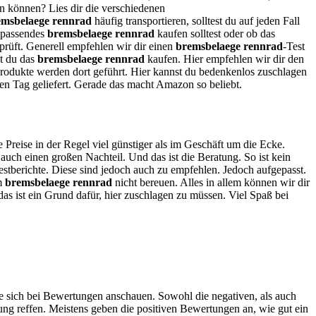
en können? Lies dir die verschiedenen
emsbelaege rennrad
häufig transportieren, solltest du auf jeden Fall
n passendes
bremsbelaege rennrad
kaufen solltest oder ob das
eprüft. Generell empfehlen wir dir einen
bremsbelaege rennrad
-Test
st du das
bremsbelaege rennrad
kaufen. Hier empfehlen wir dir den
rodukte werden dort geführt. Hier kannst du bedenkenlos zuschlagen
en Tag geliefert. Gerade das macht Amazon so beliebt.
e Preise in der Regel viel günstiger als im Geschäft um die Ecke.
uch einen großen Nachteil. Und das ist die Beratung. So ist kein
estberichte. Diese sind jedoch auch zu empfehlen. Jedoch aufgepasst.
em
bremsbelaege rennrad
nicht bereuen. Alles in allem können wir dir
das ist ein Grund dafür, hier zuschlagen zu müssen. Viel Spaß bei
ie sich bei Bewertungen anschauen. Sowohl die negativen, als auch
ng reffen. Meistens geben die positiven Bewertungen an, wie gut ein