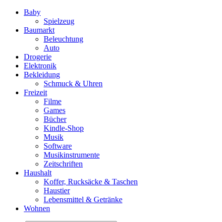
Baby
Spielzeug
Baumarkt
Beleuchtung
Auto
Drogerie
Elektronik
Bekleidung
Schmuck & Uhren
Freizeit
Filme
Games
Bücher
Kindle-Shop
Musik
Software
Musikinstrumente
Zeitschriften
Haushalt
Koffer, Rucksäcke & Taschen
Haustier
Lebensmittel & Getränke
Wohnen