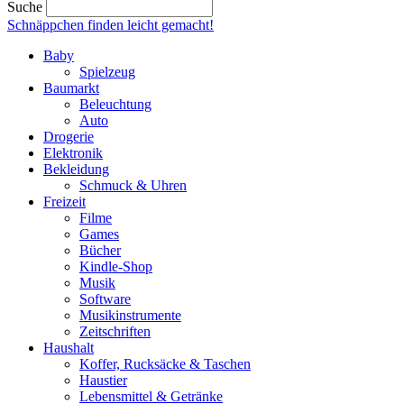
Suche
Schnäppchen finden
leicht gemacht!
Baby
Spielzeug
Baumarkt
Beleuchtung
Auto
Drogerie
Elektronik
Bekleidung
Schmuck & Uhren
Freizeit
Filme
Games
Bücher
Kindle-Shop
Musik
Software
Musikinstrumente
Zeitschriften
Haushalt
Koffer, Rucksäcke & Taschen
Haustier
Lebensmittel & Getränke