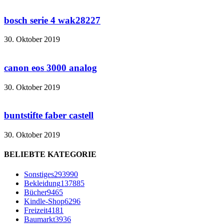
bosch serie 4 wak28227
30. Oktober 2019
canon eos 3000 analog
30. Oktober 2019
buntstifte faber castell
30. Oktober 2019
BELIEBTE KATEGORIE
Sonstiges
293990
Bekleidung
137885
Bücher
9465
Kindle-Shop
6296
Freizeit
4181
Baumarkt
3936