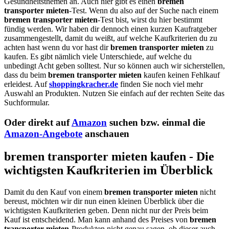
Gesundheitsthemen an. Auch hier gibt es einen
bremen
transporter mieten
-Test. Wenn du also auf der Suche nach einem
bremen transporter mieten
-Test bist, wirst du hier bestimmt
fündig werden. Wir haben dir dennoch einen kurzen Kaufratgeber
zusammengestellt, damit du weißt, auf welche Kaufkriterien du zu
achten hast wenn du vor hast dir
bremen transporter mieten
zu
kaufen. Es gibt nämlich viele Unterschiede, auf welche du
unbedingt Acht geben solltest. Nur so können auch wir sicherstellen,
dass du beim
bremen transporter mieten
kaufen keinen Fehlkauf
erleidest. Auf
shoppingkracher.de
finden Sie noch viel mehr
Auswahl an Produkten. Nutzen Sie einfach auf der rechten Seite das
Suchformular.
Oder direkt auf
Amazon
suchen bzw. einmal die
Amazon-Angebote
anschauen
bremen transporter mieten kaufen - Die
wichtigsten Kaufkriterien im Überblick
Damit du den Kauf von einem
bremen transporter mieten
nicht
bereust, möchten wir dir nun einen kleinen Überblick über die
wichtigsten Kaufkriterien geben. Denn nicht nur der Preis beim
Kauf ist entscheidend. Man kann anhand des Preises von
bremen
transporter mieten
-Produkten nicht genau sagen, ob dieser auch