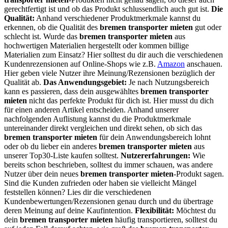
gerechtfertigt ist und ob das Produkt schlussendlich auch gut ist.
Die
Qualität:
Anhand verschiedener Produktmerkmale kannst du
erkennen, ob die Qualität des
bremen transporter mieten
gut oder
schlecht ist. Wurde das
bremen transporter mieten
aus
hochwertigen Materialien hergestellt oder kommen billige
Materialien zum Einsatz? Hier solltest du dir auch die verschiedenen
Kundenrezensionen auf Online-Shops wie z.B.
Amazon
anschauen.
Hier geben viele Nutzer ihre Meinung/Rezensionen bezüglich der
Qualität ab.
Das Anwendungsgebiet:
Je nach Nutzungsbereich
kann es passieren, dass dein ausgewähltes
bremen transporter
mieten
nicht das perfekte Produkt für dich ist. Hier musst du dich
für einen anderen Artikel entscheiden. Anhand unserer
nachfolgenden Auflistung kannst du die Produktmerkmale
untereinander direkt vergleichen und direkt sehen, ob sich das
bremen transporter mieten
für dein Anwendungsbereich lohnt
oder ob du lieber ein anderes
bremen transporter mieten
aus
unserer Top30-Liste kaufen solltest.
Nutzererfahrungen:
Wie
bereits schon beschrieben, solltest du immer schauen, was andere
Nutzer über dein neues
bremen transporter mieten
-Produkt sagen.
Sind die Kunden zufrieden oder haben sie vielleicht Mängel
feststellen können? Lies dir die verschiedenen
Kundenbewertungen/Rezensionen genau durch und du übertrage
deren Meinung auf deine Kaufintention.
Flexibilität:
Möchtest du
dein
bremen transporter mieten
häufig transportieren, solltest du