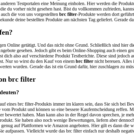
auf anderen Testportalen eine Meinung einholen. Hier werden die Produk
, die du vorher nicht gesehen hast. Bist du vollkommen zufrieden, kann
 auch die von uns vorgestellten
brc filter
-Produkte werden dort geführ
ekunde deine bestellten Produkte am nächsten Tag geliefert. Gerade d
ufen?
gen Online getätigt. Und das nicht ohne Grund. Schließlich sind hier di
Angebote gesehen. Jedoch gibt es beim Online-Shopping auch einen große
st dich also auf verschiedene Produkt Testberichte. Diese sind jedoch a
test. Nur so wirst du den Kauf von einem
brc filter
nicht bereuen. Alles 
 bewerten wurden. Gerade das ist ein Grund dafür, hier zuschlagen zu mü
n brc filter
 deuten?
uf eines brc filter-Produkts immer im klaren sein, dass Sie sich bei B
 vom Produkt und können so eine bessere Kaufentscheidung reffen. Meis
lter bewertet haben. Man kann also in der Regel davon sprechen, je mehr 
r-Produkt. Sie haben also noch wenige Bewertungen, liefern aber denno
ang genug auf Plattformen wie Amazon angeboten. Hier gilt es dann die 
 aufpassen. Vielleicht wurde das brc filter einfach nur deshalb negativ