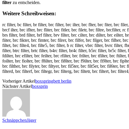
filter
zu entscheiden.
Weitere Schreibweisen:
rc filter, bc filter, br filter, brc filter, brc ilter, brc flter, brc fiter, brc filer
brcf ilter, brc iflter, brc fliter, brc fitler, brc filetr, brc filtre, brcfilter, rc f
brs filter, brd filter, brf filter, brv filter, brc cilter, brc dilter, brc eilter, 
fiiter, brc fikter, brc fimter, brc filrer, brc filfer, brc filger, brc filher, brc 
filtet, brc filte4, brc filte5, brc filter, b rc filter, vbrc filter, bvrc filter, fb
filter, btrc filter, brtc filter, b4rc filter, br4c filter, b5rc filter, br5c filter,
fdilter, brc efilter, brc feilter, brc rfilter, brc frilter, brc tfilter, brc ftilter
foilter, brc fiolter, brc f8ilter, brc fi8lter, brc f9ilter, brc fi9lter, brc fiplte
brc filther, brc filyter, brc filtyer, brc fil5ter, brc filt5er, brc fil6ter, brc f
filterd, brc filterf, brc filtegr, brc filterg, brc filtetr, brc filtert, brc filter
Vorheriger Artikel
boxspringbett berlin
Nächster Artikel
boxsprin
SchnäppchenJäger