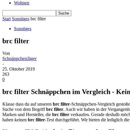
Wohnen
Start
Sonstiges
brc filter
Sonstiges
brc filter
Von
SchnäppchenJäger
-
25. Oktober 2019
263
0
brc filter Schnäppchen im Vergleich - Kein
Klasse dass du auf unseren
brc filter
-Schnäppchen-Vergleich gestoßen
Suche von dem Begriff
brc filter
. Auch wir haben in der Vergangenhe
Marken und Hersteller, die
brc filter
verkaufen. Gerade deshalb möch
haben keinen
brc filter
-Test durchgeführt. Wir bieten dir lediglich d