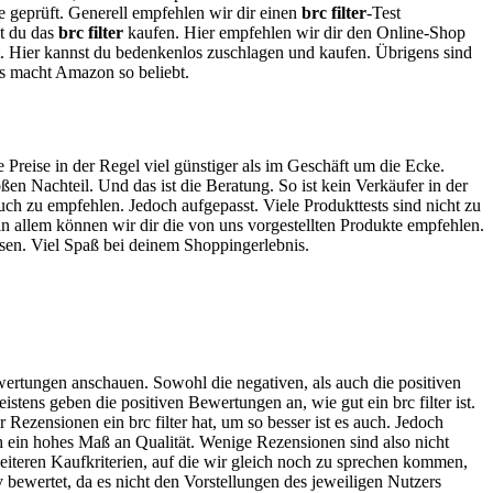
te geprüft. Generell empfehlen wir dir einen
brc filter
-Test
st du das
brc filter
kaufen. Hier empfehlen wir dir den Online-Shop
t. Hier kannst du bedenkenlos zuschlagen und kaufen. Übrigens sind
as macht Amazon so beliebt.
e Preise in der Regel viel günstiger als im Geschäft um die Ecke.
n Nachteil. Und das ist die Beratung. So ist kein Verkäufer in der
uch zu empfehlen. Jedoch aufgepasst. Viele Produkttests sind nicht zu
in allem können wir dir die von uns vorgestellten Produkte empfehlen.
ssen. Viel Spaß bei deinem Shoppingerlebnis.
ewertungen anschauen. Sowohl die negativen, als auch die positiven
tens geben die positiven Bewertungen an, wie gut ein brc filter ist.
Rezensionen ein brc filter hat, um so besser ist es auch. Jedoch
ch ein hohes Maß an Qualität. Wenige Rezensionen sind also nicht
weiteren Kaufkriterien, auf die wir gleich noch zu sprechen kommen,
 bewertet, da es nicht den Vorstellungen des jeweiligen Nutzers