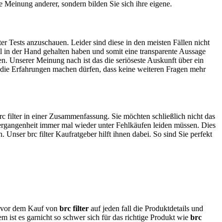
ie Meinung anderer, sondern bilden Sie sich ihre eigene.
er Tests anzuschauen. Leider sind diese in den meisten Fällen nicht
mal in der Hand gehalten haben und somit eine transparente Aussage
fen. Unserer Meinung nach ist das die seriöseste Auskunft über ein
die Erfahrungen machen dürfen, dass keine weiteren Fragen mehr
rc filter in einer Zusammenfassung. Sie möchten schließlich nicht das
r Vergangenheit immer mal wieder unter Fehlkäufen leiden müssen. Dies
. Unser brc filter Kaufratgeber hilft ihnen dabei. So sind Sie perfekt
ch vor dem Kauf von
brc filter
auf jeden fall die Produktdetails und
 ist es garnicht so schwer sich für das richtige Produkt wie
brc