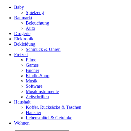
Baby
Spielzeug
Baumarkt
Beleuchtung
Auto
Drogerie
Elektronik
Bekleidung
Schmuck & Uhren
Freizeit
Filme
Games
Bücher
Kindle-Shop
Musik
Software
Musikinstrumente
Zeitschriften
Haushalt
Koffer, Rucksäcke & Taschen
Haustier
Lebensmittel & Getränke
Wohnen