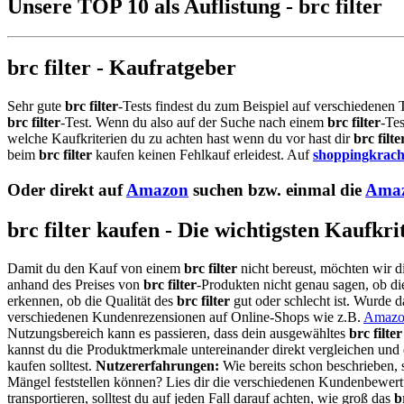
Unsere TOP 10 als Auflistung - brc filter
brc filter - Kaufratgeber
Sehr gute
brc filter
-Tests findest du zum Beispiel auf verschiedenen 
brc filter
-Test. Wenn du also auf der Suche nach einem
brc filter
-Tes
welche Kaufkriterien du zu achten hast wenn du vor hast dir
brc filte
beim
brc filter
kaufen keinen Fehlkauf erleidest. Auf
shoppingkrach
Oder direkt auf
Amazon
suchen bzw. einmal die
Amaz
brc filter kaufen - Die wichtigsten Kaufkr
Damit du den Kauf von einem
brc filter
nicht bereust, möchten wir d
anhand des Preises von
brc filter
-Produkten nicht genau sagen, ob die
erkennen, ob die Qualität des
brc filter
gut oder schlecht ist. Wurde 
verschiedenen Kundenrezensionen auf Online-Shops wie z.B.
Amazo
Nutzungsbereich kann es passieren, dass dein ausgewähltes
brc filter
kannst du die Produktmerkmale untereinander direkt vergleichen und 
kaufen solltest.
Nutzererfahrungen:
Wie bereits schon beschrieben, 
Mängel feststellen können? Lies dir die verschiedenen Kundenbewer
transportieren, solltest du auf jeden Fall darauf achten, wie groß das
b