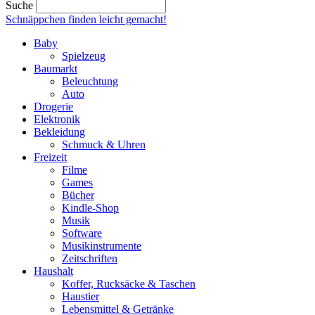
Suche
Schnäppchen finden
leicht gemacht!
Baby
Spielzeug
Baumarkt
Beleuchtung
Auto
Drogerie
Elektronik
Bekleidung
Schmuck & Uhren
Freizeit
Filme
Games
Bücher
Kindle-Shop
Musik
Software
Musikinstrumente
Zeitschriften
Haushalt
Koffer, Rucksäcke & Taschen
Haustier
Lebensmittel & Getränke