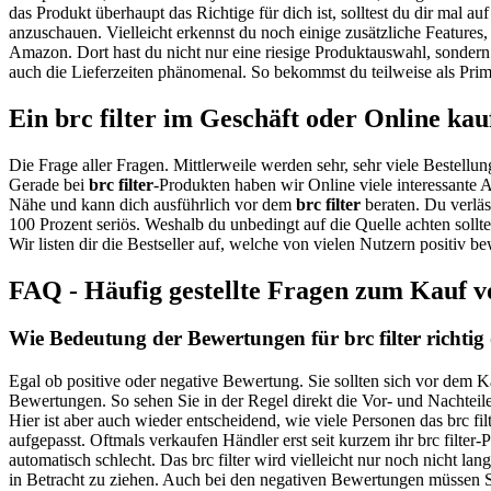
das Produkt überhaupt das Richtige für dich ist, solltest du dir mal 
anzuschauen. Vielleicht erkennst du noch einige zusätzliche Features
Amazon. Dort hast du nicht nur eine riesige Produktauswahl, sondern
auch die Lieferzeiten phänomenal. So bekommst du teilweise als Prim
Ein brc filter im Geschäft oder Online ka
Die Frage aller Fragen. Mittlerweile werden sehr, sehr viele Bestellun
Gerade bei
brc filter
-Produkten haben wir Online viele interessante 
Nähe und kann dich ausführlich vor dem
brc filter
beraten. Du verläs
100 Prozent seriös. Weshalb du unbedingt auf die Quelle achten soll
Wir listen dir die Bestseller auf, welche von vielen Nutzern positiv
FAQ - Häufig gestellte Fragen zum Kauf vo
Wie Bedeutung der Bewertungen für brc filter richtig
Egal ob positive oder negative Bewertung. Sie sollten sich vor dem Ka
Bewertungen. So sehen Sie in der Regel direkt die Vor- und Nachteile
Hier ist aber auch wieder entscheidend, wie viele Personen das brc fi
aufgepasst. Oftmals verkaufen Händler erst seit kurzem ihr brc filte
automatisch schlecht. Das brc filter wird vielleicht nur noch nicht l
in Betracht zu ziehen. Auch bei den negativen Bewertungen müssen Sie