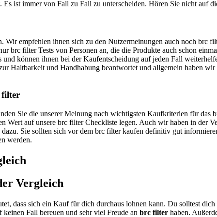
. Es ist immer von Fall zu Fall zu unterscheiden. Hören Sie nicht auf d
en. Wir empfehlen ihnen sich zu den Nutzermeinungen auch noch brc filt
 nur brc filter Tests von Personen an, die die Produkte auch schon ein
eriös und können ihnen bei der Kaufentscheidung auf jeden Fall weiterhel
ur Haltbarkeit und Handhabung beantwortet und allgemein haben wir 
filter
finden Sie die unserer Meinung nach wichtigsten Kaufkriterien für das b
oßen Wert auf unsere brc filter Checkliste legen. Auch wir haben in de
zu. Sie sollten sich vor dem brc filter kaufen definitiv gut informieren
uen werden.
gleich
der Vergleich
tet, dass sich ein Kauf für dich durchaus lohnen kann. Du solltest di
keinen Fall bereuen und sehr viel Freude an
brc filter
haben. Außerdem