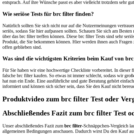
entsprach. Auf ihre Wünsche passt es aber vielleicht trotzdem sehr gut
Wie seriöse Tests für brc filter finden?
Natürlich sollten Sie sich nicht nur auf die Nutzermeinungen vertrau
seriös, sodass Sie hier aufpassen sollten. Schauen Sie sich am Besten
über das brc filter treffen können. Diese brc filter Tests sind sehr s
Produkt, die Sie bekommen können. Hier werden ihnen auch Fragen z
offen geblieben sind.
Was sind die wichtigsten Kriterien beim Kauf von brc 
Für Sie haben wir eine hochwertige Checkliste vorbereitet. In dieser 
falsche brc filter kaufen. So etwas ist immer schlecht, sodass wir gr
hat nun ein Ende. Eine ausführliche und gute Beratung gehört einfach da
informiert und können sich sicher sein, dass Sie den Kauf nicht bere
Produktvideo zum
brc filter
Test oder Ver
Abschließendes Fazit zum
brc filter
Test o
Unser abschließendes Fazit zum
brc filter
-Schnäppchen-Vergleich lau
allgemeinen Bedingungen anschauen. Dadurch wirst Du den Kauf auf 