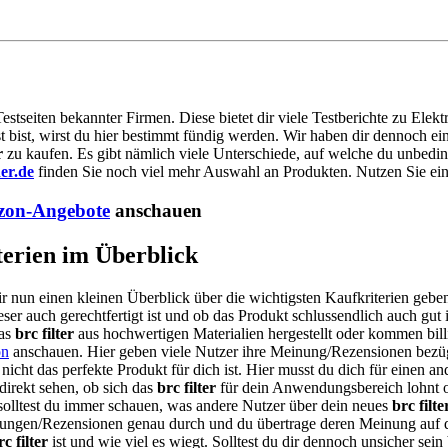
Testseiten bekannter Firmen. Diese bietet dir viele Testberichte zu Ele
t bist, wirst du hier bestimmt fündig werden. Wir haben dir dennoch e
r
zu kaufen. Es gibt nämlich viele Unterschiede, auf welche du unbeding
er.de
finden Sie noch viel mehr Auswahl an Produkten. Nutzen Sie einf
on-Angebote
anschauen
iterien im Überblick
ir nun einen kleinen Überblick über die wichtigsten Kaufkriterien gebe
ser auch gerechtfertigt ist und ob das Produkt schlussendlich auch gut 
das
brc filter
aus hochwertigen Materialien hergestellt oder kommen billi
n
anschauen. Hier geben viele Nutzer ihre Meinung/Rezensionen bezüg
nicht das perfekte Produkt für dich ist. Hier musst du dich für einen 
direkt sehen, ob sich das
brc filter
für dein Anwendungsbereich lohnt o
solltest du immer schauen, was andere Nutzer über dein neues
brc filte
tungen/Rezensionen genau durch und du übertrage deren Meinung auf 
rc filter
ist und wie viel es wiegt. Solltest du dir dennoch unsicher sei