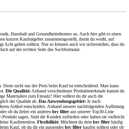
ktronik, Haushalt und Gesundheitsthemen an. Auch hier gibt es einen
inen kurzen Kaufratgeber zusammengestellt, damit du weißt, auf
t Acht geben solltest. Nur so können auch wir sicherstellen, dass du
ach auf der rechten Seite das Suchformular.
n. Denn nicht nur der Preis beim Kauf ist entscheidend. Man kann
ist.
Die Qualität:
Anhand verschiedener Produktmerkmale kannst du
ge Materialien zum Einsatz? Hier solltest du dir auch die
lich der Qualität ab.
Das Anwendungsgebiet:
Je nach
anderen Artikel entscheiden. Anhand unserer nachfolgenden Auflistung
der ob du lieber ein anderes
brc filter
aus unserer Top30-Liste
r
-Produkt sagen. Sind die Kunden zufrieden oder haben sie vielleicht
deine Kaufintention.
Flexibilität:
Möchtest du dein
brc filter
häufig
n beim Kauf, ob du dir ein passendes
brc filter
kaufen solltest oder ob