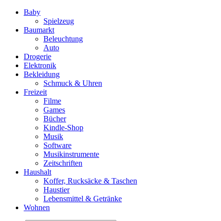
Baby
Spielzeug
Baumarkt
Beleuchtung
Auto
Drogerie
Elektronik
Bekleidung
Schmuck & Uhren
Freizeit
Filme
Games
Bücher
Kindle-Shop
Musik
Software
Musikinstrumente
Zeitschriften
Haushalt
Koffer, Rucksäcke & Taschen
Haustier
Lebensmittel & Getränke
Wohnen