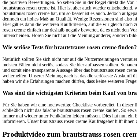
die positiven Bewertungen. So sehen Sie in der Regel direkt die Vor
brautstrauss rosen creme ist. Hier ist aber auch wieder entscheidend
brautstrauss rosen creme hat, um so besser ist es auch. Jedoch aufgep
dennoch ein hohes Maß an Qualität. Wenige Rezensionen sind also nic
Hier gilt es dann die weiteren Kaufkriterien, auf die wir gleich noc
rosen creme einfach nur deshalb negativ bewertet, da es nicht den Vor
unterscheiden. Hören Sie nicht auf die Meinung anderer, sondern bilde
Wie seriöse Tests für brautstrauss rosen creme finden?
Natürlich sollten Sie sich nicht nur auf die Nutzermeinungen vertra
meisten Fällen nicht seriös, sodass Sie hier aufpassen sollten. Scha
und somit eine transparente Aussage über das brautstrauss rosen crem
weiterhelfen. Unserer Meinung nach ist das die seriöseste Auskunft
haben wir die Erfahrungen machen dürfen, dass keine weiteren Frage
Was sind die wichtigsten Kriterien beim Kauf von bra
Für Sie haben wir eine hochwertige Checkliste vorbereitet. In dieser
schließlich nicht das falsche brautstrauss rosen creme kaufen. So etw
immer mal wieder unter Fehlkäufen leiden müssen. Dies hat nun ein En
informieren. Unser brautstrauss rosen creme Kaufratgeber hilft ihnen 
Produktvideo zum
brautstrauss rosen cre