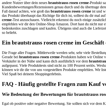
andere Nutzer über dein neues
brautstrauss rosen creme
-Produkt sa
Kundenbewertungen/Rezensionen genau durch und du übertrage dere
Fall darauf achten, wie groß das
brautstrauss rosen creme
ist und w
das Produkt überhaupt das Richtige für dich ist, solltest du dir mal 
creme
-Test anzuschauen. Vielleicht erkennst du noch einige zusätzli
empfehlen wir dir den Online-Shop Amazon. Dort hast du nicht nur ei
bedenkenlos zuschlagen und kaufen. Übrigens sind auch die Lieferze
so beliebt.
Ein brautstrauss rosen creme im Geschäft
Die Frage aller Fragen. Mittlerweile werden sehr, sehr viele Bestellun
Gerade bei
brautstrauss rosen creme
-Produkten haben wir Online vi
Verkäufer in der Nähe und kann dich ausführlich vor dem
brautstrau
aufgepasst. Viele Produkttests sind nicht zu 100 Prozent seriös. Wesh
können wir dir die von uns vorgestellten Produkte empfehlen. Wir list
Viel Spaß bei deinem Shoppingerlebnis.
FAQ - Häufig gestellte Fragen zum Kauf v
Wie Bedeutung der Bewertungen für brautstrauss rose
Egal ob positive oder negative Bewertung. Sie sollten sich vor dem K