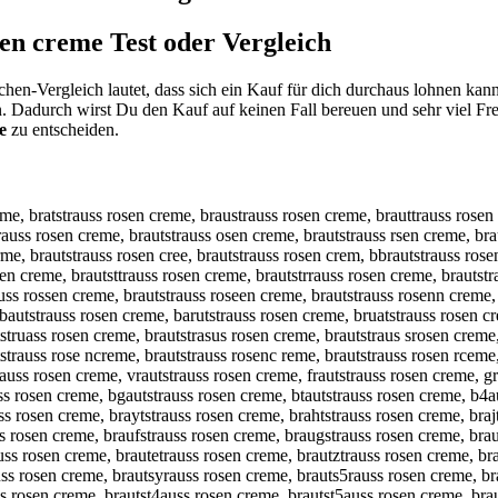
sen creme
Test oder Vergleich
hen-Vergleich lautet, dass sich ein Kauf für dich durchaus lohnen kan
n. Dadurch wirst Du den Kauf auf keinen Fall bereuen und sehr viel F
e
zu entscheiden.
en creme, brautstrauqs rosen creme, brautstrauws rosen creme, brautstraues rosen creme, brautstrauzs rosen creme, brautstrauxs rosen creme, brautstraucs rosen creme, brautstrausq rosen creme, brautstrausw rosen creme, brautstrause rosen creme, brautstrausz rosen creme, brautstrausx rosen creme, brautstrausc rosen creme, brautstrauss eosen creme, brautstrauss dosen creme, brautstrauss fosen creme, brautstrauss gosen creme, brautstrauss tosen creme, brautstrauss 4osen creme, brautstrauss 5osen creme, brautstrauss risen creme, brautstrauss rksen creme, brautstrauss rlsen creme, brautstrauss rpsen creme, brautstrauss r9sen creme, brautstrauss r0sen creme, brautstrauss roqen creme, brautstrauss rowen creme, brautstrauss roeen creme, brautstrauss rozen creme, brautstrauss roxen creme, brautstrauss rocen creme, brautstrauss roswn creme, brautstrauss rossn creme, brautstrauss rosdn creme, brautstrauss rosfn creme, brautstrauss rosrn creme, brautstrauss ros3n creme, brautstrauss ros4n creme, brautstrauss rose creme, brautstrauss roseb creme, brautstrauss roseg creme, brautstrauss roseh creme, brautstrauss rosej creme, brautstrauss rosem creme, brautstrauss rosen reme, brautstrauss rosen xreme, brautstrauss rosen sreme, brautstrauss rosen dreme, brautstrauss rosen freme, brautstrauss rosen vreme, brautstrauss rosen ceeme, brautstrauss rosen cdeme, brautstrauss rosen cfeme, brautstrauss rosen cgeme, brautstrauss rosen cteme, brautstrauss rosen c4eme, brautstrauss rosen c5eme, brautstrauss rosen crwme, brautstrauss rosen crsme, brautstrauss rosen crdme, brautstrauss rosen crfme, brautstrauss rosen crrme, brautstrauss rosen cr3me, brautstrauss rosen cr4me, brautstrauss rosen cre e, brautstrauss rosen crene, brautstrauss rosen crehe, brautstrauss rosen creje, brautstrauss rosen creke, brautstrauss rosen crele, brautstrauss rosen cremw, brautstrauss rosen crems, brautstrauss rosen cremd, brautstrauss rosen cremf, brautstrauss rosen cremr, brautstrauss rosen crem3, brautstrauss rosen crem4, brautstrauss rosen creme, b rautstrauss rosen creme, vbrautstrauss rosen creme, bvrautstrauss rosen creme, fbrautstrauss rosen creme, bfrautstrauss rosen creme, gbrautstrauss rosen creme, bgrautstrauss rosen creme, hbrautstrauss rosen creme, bhrautstrauss rosen creme, nbrautstrauss rosen creme, bnrautstrauss rosen creme, berautstrauss rosen creme, breautstrauss rosen creme, bdrautstrauss rosen creme, brdautstrauss rosen creme, brfautstrauss rosen creme, brgautstrauss rosen creme, btrautstrauss rosen creme, brtautstrauss rosen creme, b4rautstrauss rosen creme, br4autstrauss rosen creme, b5rautstrauss rosen creme, br5autstrauss rosen creme, brqautstrauss rosen creme, braqutstrauss rosen creme, brwautstrauss rosen creme, brawutstrauss rosen creme, brzautstrauss rosen creme, brazutstrauss rosen creme, brxautstrauss rosen creme, braxutstrauss rosen creme, brayutstrauss rosen creme, brauytstrauss rosen creme, brahutstrauss rosen creme, brauhtstrauss rosen creme, brajutstrauss rosen creme, braujtstrauss rosen creme, brakutstrauss rosen creme, brauktstrauss rosen creme, braiutstrauss rosen creme, brauitstrauss rosen creme, bra7utstrauss rosen creme, brau7tstrauss rosen creme, bra8utstrauss rosen creme, brau8tstrauss rosen creme, braurtstrauss rosen creme, brautrstrauss rosen creme, brauftstrauss rosen creme, brautfstrauss rosen creme, braugtstrauss rosen creme, brautgstrauss ros