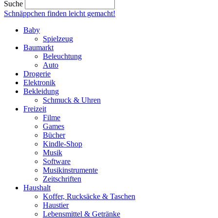
Suche
Schnäppchen finden
leicht gemacht!
Baby
Spielzeug
Baumarkt
Beleuchtung
Auto
Drogerie
Elektronik
Bekleidung
Schmuck & Uhren
Freizeit
Filme
Games
Bücher
Kindle-Shop
Musik
Software
Musikinstrumente
Zeitschriften
Haushalt
Koffer, Rucksäcke & Taschen
Haustier
Lebensmittel & Getränke