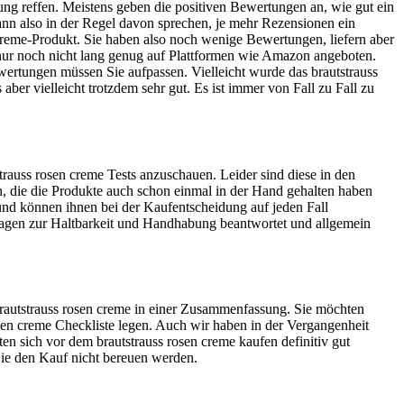
ng reffen. Meistens geben die positiven Bewertungen an, wie gut ein
kann also in der Regel davon sprechen, je mehr Rezensionen ein
n creme-Produkt. Sie haben also noch wenige Bewertungen, liefern aber
 nur noch nicht lang genug auf Plattformen wie Amazon angeboten.
ewertungen müssen Sie aufpassen. Vielleicht wurde das brautstrauss
ber vielleicht trotzdem sehr gut. Es ist immer von Fall zu Fall zu
rauss rosen creme Tests anzuschauen. Leider sind diese in den
an, die die Produkte auch schon einmal in der Hand gehalten haben
 und können ihnen bei der Kaufentscheidung auf jeden Fall
Fragen zur Haltbarkeit und Handhabung beantwortet und allgemein
 brautstrauss rosen creme in einer Zusammenfassung. Sie möchten
rosen creme Checkliste legen. Auch wir haben in der Vergangenheit
en sich vor dem brautstrauss rosen creme kaufen definitiv gut
 Sie den Kauf nicht bereuen werden.