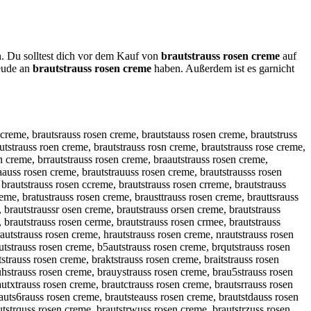
n. Du solltest dich vor dem Kauf von
brautstrauss rosen creme
auf
reude an
brautstrauss rosen creme
haben. Außerdem ist es garnicht
en creme, brauthstrauss rosen creme, brautystrauss rosen creme, brau5tstrauss rosen creme, braut5strauss rosen creme, brau6tstrauss rosen creme, braut6strauss rosen creme, brautqstrauss rosen creme, brautsqtrauss rosen creme, brautwstrauss rosen creme, brautswtrauss rosen creme, brautestrauss rosen creme, brautsetrauss rosen creme, brautzstrauss rosen creme, brautsztrauss rosen creme, brautxstrauss rosen creme, brautsxtrauss rosen creme, brautcstrauss rosen creme, brautsctrauss rosen creme, brautsrtrauss rosen creme, brautsftrauss rosen creme, brautstfrauss rosen creme, brautsgtrauss rosen creme, brautstgrauss rosen creme, brautshtrauss rosen creme, brautsthrauss rosen creme, brautsytrauss rosen creme, brautstyrauss rosen creme, brauts5trauss rosen creme, brautst5rauss rosen creme, brauts6trauss rosen creme, brautst6rauss rosen creme, brautsterauss rosen creme, brautstreauss rosen creme, brautstdrauss rosen creme, brautstrdauss rosen creme, brautstrfauss rosen creme, brautstrgauss rosen creme, brautstrtauss rosen creme, brautst4rauss rosen creme, brautstr4auss rosen creme, brautstr5auss rosen creme, brautstrqauss rosen creme, brautstraquss rosen creme, brautstrwauss rosen creme, brautstrawuss rosen creme, brautstrzauss rosen creme, brautstrazuss rosen creme, brautstrxauss rosen creme, brautstraxuss rosen creme, brautstrayuss rosen creme, brautstrauyss rosen creme, brautstrahuss rosen creme, brautstrauhss rosen creme, brautstrajuss rosen creme, brautstraujss rosen creme, brautstrakuss rosen creme, brautstraukss rosen creme, brautstraiuss rosen creme, brautstrauiss rosen creme, brautstra7uss rosen creme, brautstrau7ss rosen creme, brautstra8uss rosen creme, brautstrau8ss rosen creme, brautstrauqss rosen creme, brautstrausqs rosen creme, brautstrauwss rosen creme, brautstrausws rosen creme, brautstrauess rosen creme, brautstrauses rosen creme, brautstrauzss rosen creme, brautstrauszs rosen creme, brautstrauxss rosen creme, brautstrausxs rosen creme, brautstraucss rosen creme, brautstrauscs rosen creme, brautstraussq rosen creme, brautstraussw rosen creme, brautstrausse rosen creme, brautstraussz rosen creme, brautstraussx rosen creme, brautstraussc rosen creme, brautstrauss erosen creme, brautstrauss reosen creme, brautstrauss drosen creme, brautstrauss rdosen creme, brautstrauss frosen creme, brautstrauss rfosen creme, brautstrauss grosen creme, brautstrauss rgosen creme, brautstrauss trosen creme, brautstrauss rtosen creme, brautstrauss 4rosen creme, brautstrauss r4osen creme, brautstrauss 5rosen creme, brautstrauss r5osen creme, brautstrauss riosen creme, brautstrauss roisen creme, brautstrauss rkosen creme, brautstrauss roksen creme, brautstrauss rlosen creme, brautstrauss rolsen creme, brautstrauss rposen creme, brautstrauss ropsen creme, brautstrauss r9osen creme, brautstrauss ro9sen creme, brautstrauss r0osen creme, brautstrauss ro0sen creme, brautstrauss roqsen creme, brautstrauss rosqen creme, brautstrauss rowsen creme, brautstrauss roswen creme, brautstrauss roesen creme, brautstrauss rozsen creme, brautstrauss roszen creme, brautstrauss roxsen creme, brautstrauss rosxen creme, brautstrauss rocsen creme, brautstrauss roscen creme, brautstrauss rosewn creme, brautstrauss rosesn creme, b