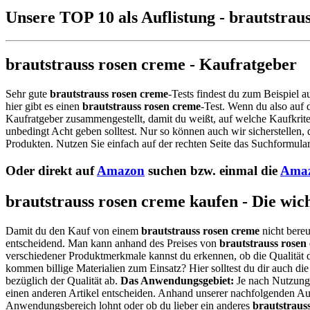
Unsere TOP 10 als Auflistung - brautstrau
brautstrauss rosen creme - Kaufratgeber
Sehr gute
brautstrauss rosen creme
-Tests findest du zum Beispiel a
hier gibt es einen
brautstrauss rosen creme
-Test. Wenn du also auf
Kaufratgeber zusammengestellt, damit du weißt, auf welche Kaufkrite
unbedingt Acht geben solltest. Nur so können auch wir sicherstellen,
Produkten. Nutzen Sie einfach auf der rechten Seite das Suchformular
Oder direkt auf
Amazon
suchen bzw. einmal die
Amaz
brautstrauss rosen creme kaufen - Die wic
Damit du den Kauf von einem
brautstrauss rosen creme
nicht bereu
entscheidend. Man kann anhand des Preises von
brautstrauss rosen
verschiedener Produktmerkmale kannst du erkennen, ob die Qualität 
kommen billige Materialien zum Einsatz? Hier solltest du dir auch 
bezüglich der Qualität ab.
Das Anwendungsgebiet:
Je nach Nutzungs
einen anderen Artikel entscheiden. Anhand unserer nachfolgenden Auf
Anwendungsbereich lohnt oder ob du lieber ein anderes
brautstraus