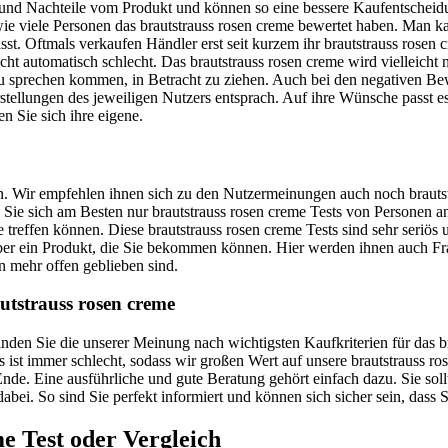
- und Nachteile vom Produkt und können so eine bessere Kaufentscheidu
, wie viele Personen das brautstrauss rosen creme bewertet haben. Man 
asst. Oftmals verkaufen Händler erst seit kurzem ihr brautstrauss rose
ht automatisch schlecht. Das brautstrauss rosen creme wird vielleicht
h zu sprechen kommen, in Betracht zu ziehen. Auch bei den negativen B
stellungen des jeweiligen Nutzers entsprach. Auf ihre Wünsche passt es a
n Sie sich ihre eigene.
uen. Wir empfehlen ihnen sich zu den Nutzermeinungen auch noch brautst
uen Sie sich am Besten nur brautstrauss rosen creme Tests von Personen 
e treffen können. Diese brautstrauss rosen creme Tests sind sehr seriös
 über ein Produkt, die Sie bekommen können. Hier werden ihnen auch 
n mehr offen geblieben sind.
utstrauss rosen creme
 finden Sie die unserer Meinung nach wichtigsten Kaufkriterien für das
as ist immer schlecht, sodass wir großen Wert auf unsere brautstrauss 
de. Eine ausführliche und gute Beratung gehört einfach dazu. Sie sollt
dabei. So sind Sie perfekt informiert und können sich sicher sein, dass
me
Test oder Vergleich