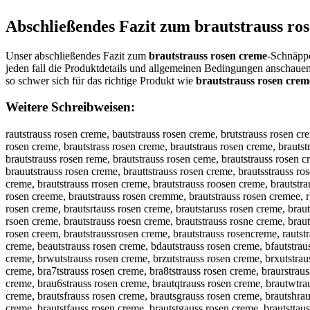
Abschließendes Fazit zum
brautstrauss ro
Unser abschließendes Fazit zum
brautstrauss rosen creme
-Schnäppc
jeden fall die Produktdetails und allgemeinen Bedingungen anschaue
so schwer sich für das richtige Produkt wie
brautstrauss rosen crem
Weitere Schreibweisen:
rautstrauss rosen creme, bautstrauss rosen creme, brutstrauss rosen creme, bratstrauss rosen creme, braustrauss rosen creme, brauttrauss rosen creme, brautsrauss rosen creme, brautstauss rosen creme, brautstruss rosen creme, brautstrass rosen creme, brautstraus rosen creme, brautstrauss rosen creme, brautstrauss osen creme, brautstrauss rsen creme, brautstrauss roen creme, brautstrauss rosn creme, brautstrauss rose creme, brautstrauss rosen reme, brautstrauss rosen ceme, brautstrauss rosen crme, brautstrauss rosen cree, brautstrauss rosen crem, bbrautstrauss rosen creme, brrautstrauss rosen creme, braautstrauss rosen creme, brauutstrauss rosen creme, brauttstrauss rosen creme, brautsstrauss rosen creme, brautsttrauss rosen creme, brautstrrauss rosen creme, brautstraauss rosen creme, brautstrauuss rosen creme, brautstrausss rosen creme, brautstrauss rrosen creme, brautstrauss roosen creme, brautstrauss rossen creme, brautstrauss roseen creme, brautstrauss rosenn creme, brautstrauss rosen ccreme, brautstrauss rosen crreme, brautstrauss rosen creeme, brautstrauss rosen cremme, brautstrauss rosen cremee, rbautstrauss rosen creme, barutstrauss rosen creme, bruatstrauss rosen creme, bratustrauss rosen creme, brausttrauss rosen creme, brauttsrauss rosen creme, brautsrtauss rosen creme, brautstaruss rosen creme, brautstruass rosen creme, brautstrasus rosen creme, brautstraus srosen creme, brautstraussr osen creme, brautstrauss orsen creme, brautstrauss rsoen creme, brautstrauss roesn creme, brautstrauss rosne creme, brautstrauss rose ncreme, brautstrauss rosenc reme, brautstrauss rosen rceme, brautstrauss rosen cerme, brautstrauss rosen crmee, brautstrauss rosen creem, brautstraussrosen creme, brautstrauss rosencreme, rautstrauss rosen creme, vrautstrauss rosen creme, frautstrauss rosen creme, grautstrauss rosen creme, hrautstrauss rosen creme, nrautstrauss rosen creme, beautstrauss rosen creme, bdautstrauss rosen creme, bfautstrauss rosen creme, bgautstrauss rosen creme, btautstrauss rosen creme, b4autstrauss rosen creme, b5autstrauss rosen creme, brqutstrauss rosen creme, brwutstrauss rosen creme, brzutstrauss rosen creme, brxutstrauss rosen creme, braytstrauss rosen creme, brahtstrauss rosen creme, brajtstrauss rosen creme, braktstrauss rosen creme, braitstrauss rosen creme, bra7tstrauss rosen creme, bra8tstrauss rosen creme, braurstrauss rosen creme, braufstrauss rosen creme, braugstrauss rosen creme, brauhstrauss rosen creme, brauystrauss rosen creme, brau5strauss rosen creme, brau6strauss rosen creme, brautqtrauss rosen creme, brautwtrauss rosen creme, brautetrauss rosen creme, brautztrauss rosen creme, brautxtrauss rosen creme, brautctrauss rosen creme, brautsrrauss rosen creme, brautsfrauss rosen creme, brautsgrauss rosen creme, brautshrauss rosen creme, brautsyrauss rosen creme, brauts5rauss rosen creme, brauts6rauss rosen creme, brautsteauss rosen creme, brautstdauss rosen creme, brautstfauss rosen creme, brautstgauss rosen creme, brautsttauss rosen creme, brautst4auss rosen creme, brautst5auss rosen creme, brautstrquss rosen creme, brautstrwuss rosen creme, brautstrzuss rosen creme, brautstrxuss rosen creme, brautstrayss rosen creme, brautstrahss rosen creme, brautstrajss rosen creme, brautstrakss rosen creme, brautstraiss rosen creme, brautstra7ss rosen creme, brautstra8ss ros