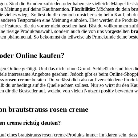
gen. Sind die Kunden zufrieden oder haben sie vielleicht Mängel festst
n Meinung auf deine Kaufintention.
Flexibilität:
Möchtest du dein
bra
ie viel es wiegt. Solltest du dir dennoch unsicher sein beim Kauf, ob d
auf anderen Testportalen eine Meinung einholen. Hier werden die Produk
che Features, die du vorher nicht gesehen hast. Bist du vollkommen zuf
ne riesige Produktauswahl, sondern auch die von uns vorgestellten
bra
iten phänomenal. So bekommst du teilweise als Primekunde deine best
 oder Online kaufen?
gen Online getätigt. Und das nicht ohne Grund. Schließlich sind hier di
ele interessante Angebote gesehen. Jedoch gibt es beim Online-Shoppin
ss rosen creme
beraten. Du verlässt dich also auf verschiedene Produk
alb du unbedingt auf die Quelle achten solltest. Nur so wirst du den K
en dir die Bestseller auf, welche von vielen Nutzern positiv bewerten 
on brautstrauss rosen creme
n creme richtig deuten?
auf eines brautstrauss rosen creme-Produkts immer im klaren sein, das