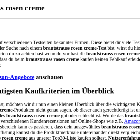
ss rosen creme
uf verschiedenen Testseiten bekannter Firmen. Diese bietet dir viele T
 der Suche nach einem
brautstrauss rosen creme
-Test bist, wirst du 
rien du zu achten hast wenn du vor hast dir
brautstrauss rosen creme
 dass du beim
brautstrauss rosen creme
kaufen keinen Fehlkauf erleid
.
on-Angebote
anschauen
htigsten Kaufkriterien im Überblick
st, möchten wir dir nun einen kleinen Überblick über die wichtigsten K
 creme
-Produkten nicht genau sagen, ob dieser auch gerechtfertigt ist 
des
brautstrauss rosen creme
gut oder schlecht ist. Wurde das
brauts
die verschiedenen Kundenrezensionen auf Online-Shops wie z.B.
Amazo
bereich kann es passieren, dass dein ausgewähltes
brautstrauss rose
listung kannst du die Produktmerkmale untereinander direkt vergleiche
s rosen creme
aus unserer Top30-Liste kaufen solltest.
Nutzererfahru