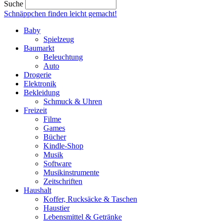
Suche
Schnäppchen finden
leicht gemacht!
Baby
Spielzeug
Baumarkt
Beleuchtung
Auto
Drogerie
Elektronik
Bekleidung
Schmuck & Uhren
Freizeit
Filme
Games
Bücher
Kindle-Shop
Musik
Software
Musikinstrumente
Zeitschriften
Haushalt
Koffer, Rucksäcke & Taschen
Haustier
Lebensmittel & Getränke