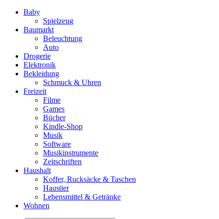
Baby
Spielzeug
Baumarkt
Beleuchtung
Auto
Drogerie
Elektronik
Bekleidung
Schmuck & Uhren
Freizeit
Filme
Games
Bücher
Kindle-Shop
Musik
Software
Musikinstrumente
Zeitschriften
Haushalt
Koffer, Rucksäcke & Taschen
Haustier
Lebensmittel & Getränke
Wohnen