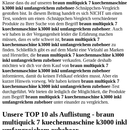
Klasse dass du auf unseren
braun multiquick 7 kuechenmaschine
k3000 inkl umfangreichem zubehoer
-Schnäppchen-Vergleich
gestoßen bist. In diesem Beitrag handelt es sich NICHT um einen
Test, sondern um einen -Schnäppchen-Vergleich verschiedener
Produkte zu Ihrer Suche von dem Begriff
braun multiquick 7
kuechenmaschine k3000 inkl umfangreichem zubehoer
. Auch
wir haben in der Vergangenheit leider die Erfahrung machen
müssen, dass es sehr schwer ist,
braun multiquick 7
kuechenmaschine k3000 inkl umfangreichem zubehoer
zu
finden. Schließlich gibt es auf dem Markt eine Vielzahl an Marken
und Hersteller, die
braun multiquick 7 kuechenmaschine k3000
inkl umfangreichem zubehoer
verkaufen. Gerade deshalb
möchten wir dich vor dem Kauf von
braun multiquick 7
kuechenmaschine k3000 inkl umfangreichem zubehoer
informieren, damit du keinen Fehlkauf erleiden musst. Aber ein
kurzer Hinweis vorweg. Wir haben keinen
braun multiquick 7
kuechenmaschine k3000 inkl umfangreichem zubehoer
-Test
durchgeführt. Wir bieten dir lediglich die Möglichkeit, die Produkte
zum Begriff
braun multiquick 7 kuechenmaschine k3000 inkl
umfangreichem zubehoer
unter einander zu vergleichen.
Unsere TOP 10 als Auflistung - braun
multiquick 7 kuechenmaschine k3000 inkl
umfangreichem zubehoer