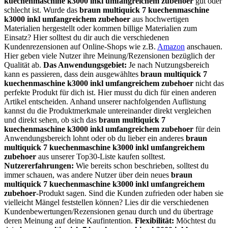
kuechenmaschine k3000 inkl umfangreichem zubehoer
gut oder
schlecht ist. Wurde das
braun multiquick 7 kuechenmaschine
k3000 inkl umfangreichem zubehoer
aus hochwertigen
Materialien hergestellt oder kommen billige Materialien zum
Einsatz? Hier solltest du dir auch die verschiedenen
Kundenrezensionen auf Online-Shops wie z.B.
Amazon
anschauen.
Hier geben viele Nutzer ihre Meinung/Rezensionen bezüglich der
Qualität ab.
Das Anwendungsgebiet:
Je nach Nutzungsbereich
kann es passieren, dass dein ausgewähltes
braun multiquick 7
kuechenmaschine k3000 inkl umfangreichem zubehoer
nicht das
perfekte Produkt für dich ist. Hier musst du dich für einen anderen
Artikel entscheiden. Anhand unserer nachfolgenden Auflistung
kannst du die Produktmerkmale untereinander direkt vergleichen
und direkt sehen, ob sich das
braun multiquick 7
kuechenmaschine k3000 inkl umfangreichem zubehoer
für dein
Anwendungsbereich lohnt oder ob du lieber ein anderes
braun
multiquick 7 kuechenmaschine k3000 inkl umfangreichem
zubehoer
aus unserer Top30-Liste kaufen solltest.
Nutzererfahrungen:
Wie bereits schon beschrieben, solltest du
immer schauen, was andere Nutzer über dein neues
braun
multiquick 7 kuechenmaschine k3000 inkl umfangreichem
zubehoer
-Produkt sagen. Sind die Kunden zufrieden oder haben sie
vielleicht Mängel feststellen können? Lies dir die verschiedenen
Kundenbewertungen/Rezensionen genau durch und du übertrage
deren Meinung auf deine Kaufintention.
Flexibilität:
Möchtest du