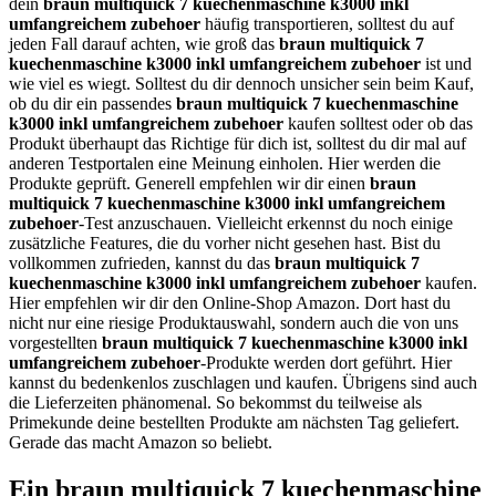
dein
braun multiquick 7 kuechenmaschine k3000 inkl
umfangreichem zubehoer
häufig transportieren, solltest du auf
jeden Fall darauf achten, wie groß das
braun multiquick 7
kuechenmaschine k3000 inkl umfangreichem zubehoer
ist und
wie viel es wiegt. Solltest du dir dennoch unsicher sein beim Kauf,
ob du dir ein passendes
braun multiquick 7 kuechenmaschine
k3000 inkl umfangreichem zubehoer
kaufen solltest oder ob das
Produkt überhaupt das Richtige für dich ist, solltest du dir mal auf
anderen Testportalen eine Meinung einholen. Hier werden die
Produkte geprüft. Generell empfehlen wir dir einen
braun
multiquick 7 kuechenmaschine k3000 inkl umfangreichem
zubehoer
-Test anzuschauen. Vielleicht erkennst du noch einige
zusätzliche Features, die du vorher nicht gesehen hast. Bist du
vollkommen zufrieden, kannst du das
braun multiquick 7
kuechenmaschine k3000 inkl umfangreichem zubehoer
kaufen.
Hier empfehlen wir dir den Online-Shop Amazon. Dort hast du
nicht nur eine riesige Produktauswahl, sondern auch die von uns
vorgestellten
braun multiquick 7 kuechenmaschine k3000 inkl
umfangreichem zubehoer
-Produkte werden dort geführt. Hier
kannst du bedenkenlos zuschlagen und kaufen. Übrigens sind auch
die Lieferzeiten phänomenal. So bekommst du teilweise als
Primekunde deine bestellten Produkte am nächsten Tag geliefert.
Gerade das macht Amazon so beliebt.
Ein braun multiquick 7 kuechenmaschine