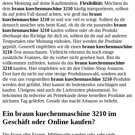
deren Meinung auf deine Kaufintention.
Flexibilität:
Möchtest du
dein
braun kuechenmaschine 3210
häufig transportieren, solltest
du auf jeden Fall darauf achten, wie groß das
braun
kuechenmaschine 3210
ist und wie viel es wiegt. Solltest du dir
dennoch unsicher sein beim Kauf, ob du dir ein passendes
braun
kuechenmaschine 3210
kaufen solltest oder ob das Produkt
überhaupt das Richtige für dich ist, solltest du dir mal auf anderen
Testportalen eine Meinung einholen. Hier werden die Produkte
geprüft. Generell empfehlen wir dir einen
braun kuechenmaschine
3210
-Test anzuschauen. Vielleicht erkennst du noch einige
zusätzliche Features, die du vorher nicht gesehen hast. Bist du
vollkommen zufrieden, kannst du das
braun kuechenmaschine
3210
kaufen. Hier empfehlen wir dir den Online-Shop Amazon.
Dort hast du nicht nur eine riesige Produktauswahl, sondern auch
die von uns vorgestellten
braun kuechenmaschine 3210
-Produkte
werden dort geführt. Hier kannst du bedenkenlos zuschlagen und
kaufen. Übrigens sind auch die Lieferzeiten phänomenal. So
bekommst du teilweise als Primekunde deine bestellten Produkte am
nächsten Tag geliefert. Gerade das macht Amazon so beliebt.
Ein braun kuechenmaschine 3210 im
Geschäft oder Online kaufen?
Die Frage aller Fragen. Mittlerweile werden sehr, sehr viele