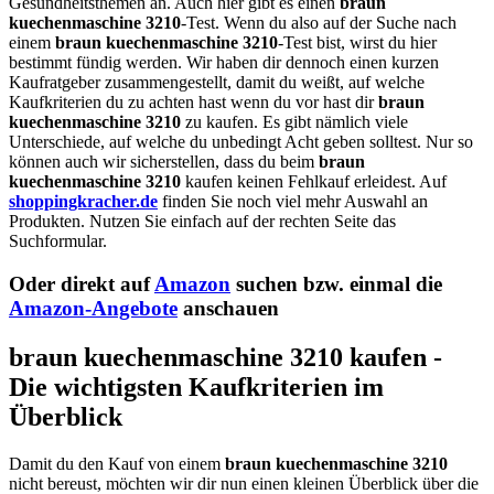
Gesundheitsthemen an. Auch hier gibt es einen
braun
kuechenmaschine 3210
-Test. Wenn du also auf der Suche nach
einem
braun kuechenmaschine 3210
-Test bist, wirst du hier
bestimmt fündig werden. Wir haben dir dennoch einen kurzen
Kaufratgeber zusammengestellt, damit du weißt, auf welche
Kaufkriterien du zu achten hast wenn du vor hast dir
braun
kuechenmaschine 3210
zu kaufen. Es gibt nämlich viele
Unterschiede, auf welche du unbedingt Acht geben solltest. Nur so
können auch wir sicherstellen, dass du beim
braun
kuechenmaschine 3210
kaufen keinen Fehlkauf erleidest. Auf
shoppingkracher.de
finden Sie noch viel mehr Auswahl an
Produkten. Nutzen Sie einfach auf der rechten Seite das
Suchformular.
Oder direkt auf
Amazon
suchen bzw. einmal die
Amazon-Angebote
anschauen
braun kuechenmaschine 3210 kaufen -
Die wichtigsten Kaufkriterien im
Überblick
Damit du den Kauf von einem
braun kuechenmaschine 3210
nicht bereust, möchten wir dir nun einen kleinen Überblick über die