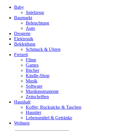
Baby
Spielzeug
Baumarkt
Beleuchtung
Auto
Drogerie
Elektronik
Bekleidung
Schmuck & Uhren
Freizeit
Filme
Games
Bücher
Kindle-Shop
Musik
Software
Musikinstrumente
Zeitschriften
Haushalt
Koffer, Rucksäcke & Taschen
Haustier
Lebensmittel & Getränke
Wohnen