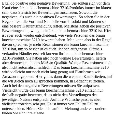
Egal ob positive oder negative Bewertung. Sie sollten sich vor dem
Kauf eines braun kuechenmaschine 3210-Produkts immer im klaren
sein, dass Sie sich bei Bewertungen anschauen. Sowohl die
negativen, als auch die positiven Bewertungen. So sehen Sie in der
Regel direkt die Vor- und Nachteile vom Produkt und können so
eine bessere Kaufentscheidung reffen. Meistens geben die positiven
Bewertungen an, wie gut ein braun kuechenmaschine 3210 ist. Hier
ist aber auch wieder entscheidend, wie viele Personen das braun
kuechenmaschine 3210 bewertet haben. Man kann also in der Regel
davon sprechen, je mehr Rezensionen ein braun kuechenmaschine
3210 hat, um so besser ist es auch. Jedoch aufgepasst. Oftmals
verkaufen Händler erst seit kurzem ihr braun kuechenmaschine
3210-Produkt. Sie haben also noch wenige Bewertungen, liefern
aber dennoch ein hohes Maß an Qualität. Wenige Rezensionen sind
also nicht automatisch schlecht. Das braun kuechenmaschine 3210
wird vielleicht nur noch nicht lang genug auf Plattformen wie
Amazon angeboten. Hier gilt es dann die weiteren Kaufkriterien, auf
die wir gleich noch zu sprechen kommen, in Betracht zu ziehen.
Auch bei den negativen Bewertungen müssen Sie aufpassen.
Vielleicht wurde das braun kuechenmaschine 3210 einfach nur
deshalb negativ bewertet, da es nicht den Vorstellungen des
jeweiligen Nutzers entsprach. Auf ihre Wünsche passt es aber
vielleicht trotzdem sehr gut. Es ist immer von Fall zu Fall zu
unterscheiden. Hören Sie nicht auf die Meinung anderer, sondern
bilden Sie sich ihre eigene.