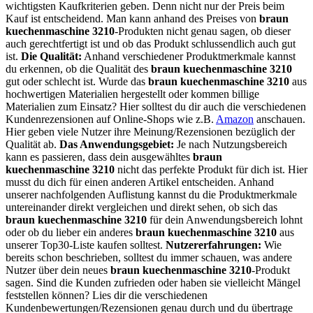
wichtigsten Kaufkriterien geben. Denn nicht nur der Preis beim
Kauf ist entscheidend. Man kann anhand des Preises von
braun
kuechenmaschine 3210
-Produkten nicht genau sagen, ob dieser
auch gerechtfertigt ist und ob das Produkt schlussendlich auch gut
ist.
Die Qualität:
Anhand verschiedener Produktmerkmale kannst
du erkennen, ob die Qualität des
braun kuechenmaschine 3210
gut oder schlecht ist. Wurde das
braun kuechenmaschine 3210
aus
hochwertigen Materialien hergestellt oder kommen billige
Materialien zum Einsatz? Hier solltest du dir auch die verschiedenen
Kundenrezensionen auf Online-Shops wie z.B.
Amazon
anschauen.
Hier geben viele Nutzer ihre Meinung/Rezensionen bezüglich der
Qualität ab.
Das Anwendungsgebiet:
Je nach Nutzungsbereich
kann es passieren, dass dein ausgewähltes
braun
kuechenmaschine 3210
nicht das perfekte Produkt für dich ist. Hier
musst du dich für einen anderen Artikel entscheiden. Anhand
unserer nachfolgenden Auflistung kannst du die Produktmerkmale
untereinander direkt vergleichen und direkt sehen, ob sich das
braun kuechenmaschine 3210
für dein Anwendungsbereich lohnt
oder ob du lieber ein anderes
braun kuechenmaschine 3210
aus
unserer Top30-Liste kaufen solltest.
Nutzererfahrungen:
Wie
bereits schon beschrieben, solltest du immer schauen, was andere
Nutzer über dein neues
braun kuechenmaschine 3210
-Produkt
sagen. Sind die Kunden zufrieden oder haben sie vielleicht Mängel
feststellen können? Lies dir die verschiedenen
Kundenbewertungen/Rezensionen genau durch und du übertrage