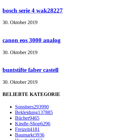
bosch serie 4 wak28227
30. Oktober 2019
canon eos 3000 analog
30. Oktober 2019
buntstifte faber castell
30. Oktober 2019
BELIEBTE KATEGORIE
Sonstiges
293990
Bekleidung
137885
Bücher
9465
Kindle-Shop
6296
Freizeit
4181
Baumarkt
3936