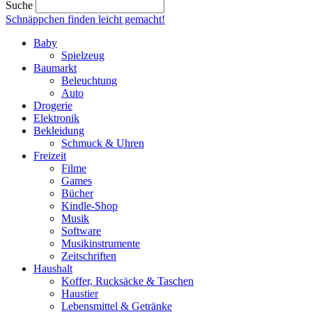
Suche
Schnäppchen finden
leicht gemacht!
Baby
Spielzeug
Baumarkt
Beleuchtung
Auto
Drogerie
Elektronik
Bekleidung
Schmuck & Uhren
Freizeit
Filme
Games
Bücher
Kindle-Shop
Musik
Software
Musikinstrumente
Zeitschriften
Haushalt
Koffer, Rucksäcke & Taschen
Haustier
Lebensmittel & Getränke