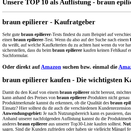
Unsere TOP 10 als Auflistung - braun epili
braun epilierer - Kaufratgeber
Sehr gute
braun epilierer
-Tests findest du zum Beispiel auf verschie
einen
braun epilierer
-Test. Wenn du also auf der Suche nach einem
du weißt, auf welche Kaufkriterien du zu achten hast wenn du vor has
sicherstellen, dass du beim
braun epilierer
kaufen keinen Fehlkauf er
Suchformular.
Oder direkt auf
Amazon
suchen bzw. einmal die
Amaz
braun epilierer kaufen - Die wichtigsten 
Damit du den Kauf von einem
braun epilierer
nicht bereust, möchten
kann anhand des Preises von
braun epilierer
-Produkten nicht genau s
Produktmerkmale kannst du erkennen, ob die Qualität des
braun epil
Einsatz? Hier solltest du dir auch die verschiedenen Kundenrezensio
Anwendungsgebiet:
Je nach Nutzungsbereich kann es passieren, da
Anhand unserer nachfolgenden Auflistung kannst du die Produktmerkm
anderes
braun epilierer
aus unserer Top30-Liste kaufen solltest.
Nut
sagen. Sind die Kunden zufrieden oder haben sie vielleicht Mängel 