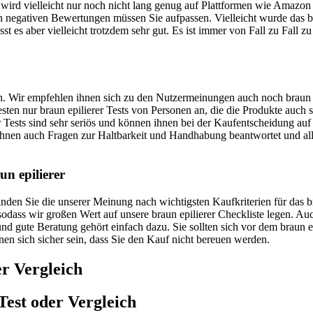
 wird vielleicht nur noch nicht lang genug auf Plattformen wie Amazon a
 negativen Bewertungen müssen Sie aufpassen. Vielleicht wurde das brau
t es aber vielleicht trotzdem sehr gut. Es ist immer von Fall zu Fall z
en. Wir empfehlen ihnen sich zu den Nutzermeinungen auch noch braun e
Besten nur braun epilierer Tests von Personen an, die die Produkte auch
r Tests sind sehr seriös und können ihnen bei der Kaufentscheidung auf 
hnen auch Fragen zur Haltbarkeit und Handhabung beantwortet und al
un epilierer
finden Sie die unserer Meinung nach wichtigsten Kaufkriterien für das 
, sodass wir großen Wert auf unsere braun epilierer Checkliste legen. 
d gute Beratung gehört einfach dazu. Sie sollten sich vor dem braun epi
nnen sich sicher sein, dass Sie den Kauf nicht bereuen werden.
r Vergleich
Test oder Vergleich