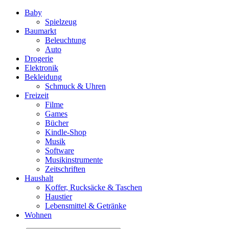
Baby
Spielzeug
Baumarkt
Beleuchtung
Auto
Drogerie
Elektronik
Bekleidung
Schmuck & Uhren
Freizeit
Filme
Games
Bücher
Kindle-Shop
Musik
Software
Musikinstrumente
Zeitschriften
Haushalt
Koffer, Rucksäcke & Taschen
Haustier
Lebensmittel & Getränke
Wohnen