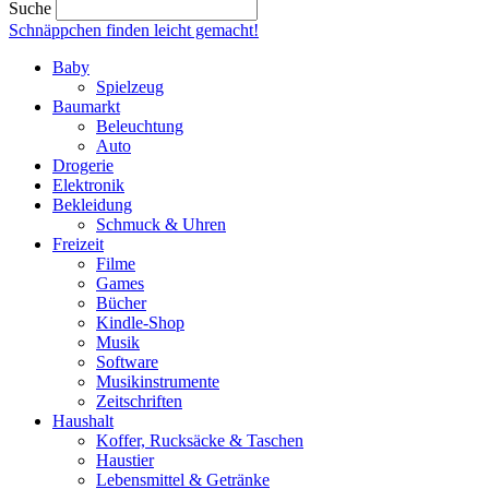
Suche
Schnäppchen finden
leicht gemacht!
Baby
Spielzeug
Baumarkt
Beleuchtung
Auto
Drogerie
Elektronik
Bekleidung
Schmuck & Uhren
Freizeit
Filme
Games
Bücher
Kindle-Shop
Musik
Software
Musikinstrumente
Zeitschriften
Haushalt
Koffer, Rucksäcke & Taschen
Haustier
Lebensmittel & Getränke