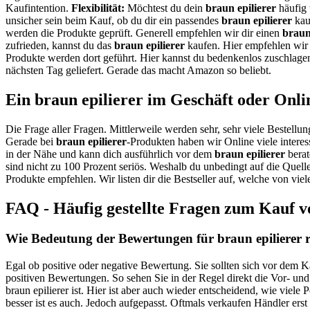
Kaufintention.
Flexibilität:
Möchtest du dein
braun epilierer
häufig 
unsicher sein beim Kauf, ob du dir ein passendes
braun epilierer
kauf
werden die Produkte geprüft. Generell empfehlen wir dir einen
braun
zufrieden, kannst du das
braun epilierer
kaufen. Hier empfehlen wir 
Produkte werden dort geführt. Hier kannst du bedenkenlos zuschlage
nächsten Tag geliefert. Gerade das macht Amazon so beliebt.
Ein braun epilierer im Geschäft oder Onli
Die Frage aller Fragen. Mittlerweile werden sehr, sehr viele Bestellun
Gerade bei
braun epilierer
-Produkten haben wir Online viele intere
in der Nähe und kann dich ausführlich vor dem
braun epilierer
berat
sind nicht zu 100 Prozent seriös. Weshalb du unbedingt auf die Quell
Produkte empfehlen. Wir listen dir die Bestseller auf, welche von vi
FAQ - Häufig gestellte Fragen zum Kauf v
Wie Bedeutung der Bewertungen für braun epilierer r
Egal ob positive oder negative Bewertung. Sie sollten sich vor dem K
positiven Bewertungen. So sehen Sie in der Regel direkt die Vor- un
braun epilierer ist. Hier ist aber auch wieder entscheidend, wie viel
besser ist es auch. Jedoch aufgepasst. Oftmals verkaufen Händler ers