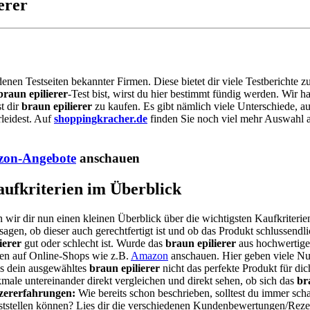
erer
denen Testseiten bekannter Firmen. Diese bietet dir viele Testberichte
braun epilierer
-Test bist, wirst du hier bestimmt fündig werden. Wir 
t dir
braun epilierer
zu kaufen. Es gibt nämlich viele Unterschiede, a
leidest. Auf
shoppingkracher.de
finden Sie noch viel mehr Auswahl an
on-Angebote
anschauen
Kaufkriterien im Überblick
 wir dir nun einen kleinen Überblick über die wichtigsten Kaufkriteri
agen, ob dieser auch gerechtfertigt ist und ob das Produkt schlussendli
ierer
gut oder schlecht ist. Wurde das
braun epilierer
aus hochwertigen
nen auf Online-Shops wie z.B.
Amazon
anschauen. Hier geben viele Nu
ss dein ausgewähltes
braun epilierer
nicht das perfekte Produkt für dic
ale untereinander direkt vergleichen und direkt sehen, ob sich das
br
zererfahrungen:
Wie bereits schon beschrieben, solltest du immer sc
feststellen können? Lies dir die verschiedenen Kundenbewertungen/Rez