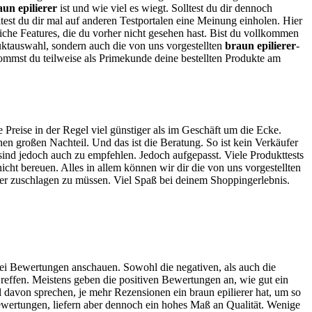
aun epilierer
ist und wie viel es wiegt. Solltest du dir dennoch
lltest du dir mal auf anderen Testportalen eine Meinung einholen. Hier
liche Features, die du vorher nicht gesehen hast. Bist du vollkommen
uktauswahl, sondern auch die von uns vorgestellten
braun epilierer
-
ommst du teilweise als Primekunde deine bestellten Produkte am
e Preise in der Regel viel günstiger als im Geschäft um die Ecke.
en großen Nachteil. Und das ist die Beratung. So ist kein Verkäufer
 sind jedoch auch zu empfehlen. Jedoch aufgepasst. Viele Produkttests
icht bereuen. Alles in allem können wir dir die von uns vorgestellten
hier zuschlagen zu müssen. Viel Spaß bei deinem Shoppingerlebnis.
 bei Bewertungen anschauen. Sowohl die negativen, als auch die
reffen. Meistens geben die positiven Bewertungen an, wie gut ein
el davon sprechen, je mehr Rezensionen ein braun epilierer hat, um so
Bewertungen, liefern aber dennoch ein hohes Maß an Qualität. Wenige