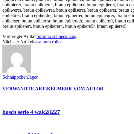
epilmierer, braun epiluierer, braun epiliuerer, braun epiljierer, braun epi
epiliwerer, braun epiliewrer, braun epiliserer, braun epiliesrer, braun ep
epilie4rer, braun epilierder, braun epilierfer, braun epiliegrer, braun ep
epilierser, braun epilieresr, braun epilieredr, braun epilierefr, braun epi
braun epilierert, braun epilierer4, braun epiliere5r, braun epilierer5
Vorheriger Artikel
bornino schneeanzug
Nächster Artikel
casa pura rollo
SchnäppchenJäger
VERWANDTE ARTIKEL
MEHR VOM AUTOR
bosch serie 4 wak28227