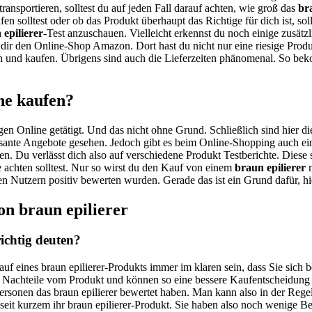
transportieren, solltest du auf jeden Fall darauf achten, wie groß das
br
en solltest oder ob das Produkt überhaupt das Richtige für dich ist, so
 epilierer
-Test anzuschauen. Vielleicht erkennst du noch einige zusätz
dir den Online-Shop Amazon. Dort hast du nicht nur eine riesige Prod
n und kaufen. Übrigens sind auch die Lieferzeiten phänomenal. So bek
ne kaufen?
gen Online getätigt. Und das nicht ohne Grund. Schließlich sind hier di
ssante Angebote gesehen. Jedoch gibt es beim Online-Shopping auch ein
en. Du verlässt dich also auf verschiedene Produkt Testberichte. Diese
e achten solltest. Nur so wirst du den Kauf von einem
braun epilierer
n
elen Nutzern positiv bewerten wurden. Gerade das ist ein Grund dafür, 
on braun epilierer
ichtig deuten?
auf eines braun epilierer-Produkts immer im klaren sein, dass Sie sich
d Nachteile vom Produkt und können so eine bessere Kaufentscheidung 
e Personen das braun epilierer bewertet haben. Man kann also in der Reg
t seit kurzem ihr braun epilierer-Produkt. Sie haben also noch wenige 