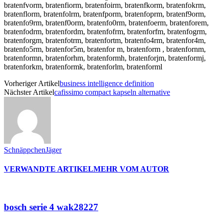
bratenfvorm, bratenfiorm, bratenfoirm, bratenfkorm, bratenfokrm,
bratenflorm, bratenfolrm, bratenfporm, bratenfoprm, bratenf9orm,
bratenfo9rm, bratenf0orm, bratenfo0rm, bratenfoerm, bratenforem,
bratenfodrm, bratenfordm, bratenfofrm, bratenforfm, bratenfogrm,
bratenforgm, bratenfotrm, bratenfortm, bratenfo4rm, bratenfor4m,
bratenfo5rm, bratenfor5m, bratenfor m, bratenform , bratenfornm,
bratenformn, bratenforhm, bratenformh, bratenforjm, bratenformj,
bratenforkm, bratenformk, bratenforlm, bratenforml
Vorheriger Artikel
business intelligence definition
Nächster Artikel
cafissimo compact kapseln alternative
SchnäppchenJäger
VERWANDTE ARTIKEL
MEHR VOM AUTOR
bosch serie 4 wak28227