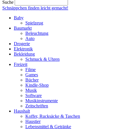
Suche
Schnäppchen finden
leicht gemacht!
Baby
Spielzeug
Baumarkt
Beleuchtung
Auto
Drogerie
Elektronik
Bekleidung
Schmuck & Uhren
Freizeit
Filme
Games
Bücher
Kindle-Shop
Musik
Software
Musikinstrumente
Zeitschriften
Haushalt
Koffer, Rucksäcke & Taschen
Haustier
Lebensmittel & Getränke