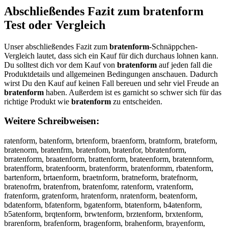
Abschließendes Fazit zum
bratenform
Test oder Vergleich
Unser abschließendes Fazit zum
bratenform
-Schnäppchen-
Vergleich lautet, dass sich ein Kauf für dich durchaus lohnen kann.
Du solltest dich vor dem Kauf von
bratenform
auf jeden fall die
Produktdetails und allgemeinen Bedingungen anschauen. Dadurch
wirst Du den Kauf auf keinen Fall bereuen und sehr viel Freude an
bratenform
haben. Außerdem ist es garnicht so schwer sich für das
richtige Produkt wie
bratenform
zu entscheiden.
Weitere Schreibweisen:
ratenform, batenform, brtenform, braenform, bratnform, brateform,
bratenorm, bratenfrm, bratenfom, bratenfor, bbratenform,
brratenform, braatenform, brattenform, brateenform, bratennform,
bratenfform, bratenfoorm, bratenforrm, bratenformm, rbatenform,
bartenform, brtaenform, braetnform, bratneform, bratefnorm,
bratenofrm, bratenfrom, bratenfomr, ratenform, vratenform,
fratenform, gratenform, hratenform, nratenform, beatenform,
bdatenform, bfatenform, bgatenform, btatenform, b4atenform,
b5atenform, brqtenform, brwtenform, brztenform, brxtenform,
brarenform, brafenform, bragenform, brahenform, brayenform,