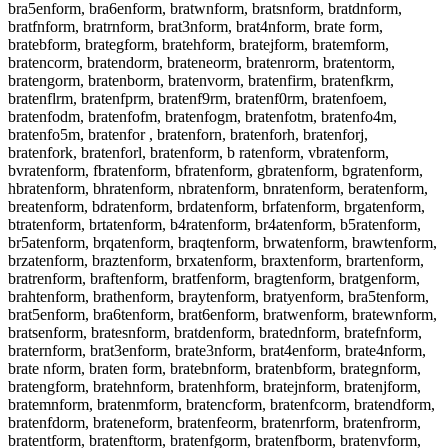
bra5enform, bra6enform, bratwnform, bratsnform, bratdnform,
bratfnform, bratrnform, brat3nform, brat4nform, brate form,
bratebform, brategform, bratehform, bratejform, bratemform,
bratencorm, bratendorm, brateneorm, bratenrorm, bratentorm,
bratengorm, bratenborm, bratenvorm, bratenfirm, bratenfkrm,
bratenflrm, bratenfprm, bratenf9rm, bratenf0rm, bratenfoem,
bratenfodm, bratenfofm, bratenfogm, bratenfotm, bratenfo4m,
bratenfo5m, bratenfor , bratenforn, bratenforh, bratenforj,
bratenfork, bratenforl, bratenform, b ratenform, vbratenform,
bvratenform, fbratenform, bfratenform, gbratenform, bgratenform,
hbratenform, bhratenform, nbratenform, bnratenform, beratenform,
breatenform, bdratenform, brdatenform, brfatenform, brgatenform,
btratenform, brtatenform, b4ratenform, br4atenform, b5ratenform,
br5atenform, brqatenform, braqtenform, brwatenform, brawtenform,
brzatenform, braztenform, brxatenform, braxtenform, brartenform,
bratrenform, braftenform, bratfenform, bragtenform, bratgenform,
brahtenform, brathenform, braytenform, bratyenform, bra5tenform,
brat5enform, bra6tenform, brat6enform, bratwenform, bratewnform,
bratsenform, bratesnform, bratdenform, bratednform, bratefnform,
braternform, brat3enform, brate3nform, brat4enform, brate4nform,
brate nform, braten form, bratebnform, bratenbform, brategnform,
bratengform, bratehnform, bratenhform, bratejnform, bratenjform,
bratemnform, bratenmform, bratencform, bratenfcorm, bratendform,
bratenfdorm, brateneform, bratenfeorm, bratenrform, bratenfrorm,
bratentform, bratenftorm, bratenfgorm, bratenfborm, bratenvform,