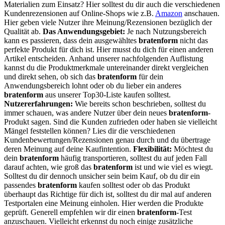
Materialien zum Einsatz? Hier solltest du dir auch die verschiedenen
Kundenrezensionen auf Online-Shops wie z.B.
Amazon
anschauen.
Hier geben viele Nutzer ihre Meinung/Rezensionen bezüglich der
Qualität ab.
Das Anwendungsgebiet:
Je nach Nutzungsbereich
kann es passieren, dass dein ausgewähltes
bratenform
nicht das
perfekte Produkt für dich ist. Hier musst du dich für einen anderen
Artikel entscheiden. Anhand unserer nachfolgenden Auflistung
kannst du die Produktmerkmale untereinander direkt vergleichen
und direkt sehen, ob sich das
bratenform
für dein
Anwendungsbereich lohnt oder ob du lieber ein anderes
bratenform
aus unserer Top30-Liste kaufen solltest.
Nutzererfahrungen:
Wie bereits schon beschrieben, solltest du
immer schauen, was andere Nutzer über dein neues
bratenform
-
Produkt sagen. Sind die Kunden zufrieden oder haben sie vielleicht
Mängel feststellen können? Lies dir die verschiedenen
Kundenbewertungen/Rezensionen genau durch und du übertrage
deren Meinung auf deine Kaufintention.
Flexibilität:
Möchtest du
dein
bratenform
häufig transportieren, solltest du auf jeden Fall
darauf achten, wie groß das
bratenform
ist und wie viel es wiegt.
Solltest du dir dennoch unsicher sein beim Kauf, ob du dir ein
passendes
bratenform
kaufen solltest oder ob das Produkt
überhaupt das Richtige für dich ist, solltest du dir mal auf anderen
Testportalen eine Meinung einholen. Hier werden die Produkte
geprüft. Generell empfehlen wir dir einen
bratenform
-Test
anzuschauen. Vielleicht erkennst du noch einige zusätzliche