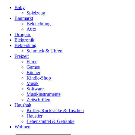
Baby
Spielzeug
Baumarkt
Beleuchtung
Auto
Drogerie
Elektronik
Bekleidung
Schmuck & Uhren
Freizeit
Filme
Games
Bücher
Kindle-Shop
Musik
Software
Musikinstrumente
Zeitschriften
Haushalt
Koffer, Rucksäcke & Taschen
Haustier
Lebensmittel & Getränke
Wohnen