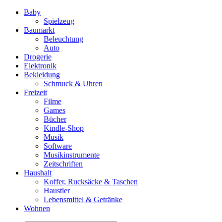
Baby
Spielzeug
Baumarkt
Beleuchtung
Auto
Drogerie
Elektronik
Bekleidung
Schmuck & Uhren
Freizeit
Filme
Games
Bücher
Kindle-Shop
Musik
Software
Musikinstrumente
Zeitschriften
Haushalt
Koffer, Rucksäcke & Taschen
Haustier
Lebensmittel & Getränke
Wohnen