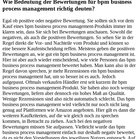
Wie Bedeutung der Bewertungen für bpm business
process management richtig deuten?
Egal ob positive oder negative Bewertung. Sie sollten sich vor dem
Kauf eines bpm business process management-Produkts immer im
klaren sein, dass Sie sich bei Bewertungen anschauen. Sowohl die
negativen, als auch die positiven Bewertungen. So sehen Sie in der
Regel direkt die Vor- und Nachteile vom Produkt und können so
eine bessere Kaufentscheidung reffen. Meistens geben die positiven
Bewertungen an, wie gut ein bpm business process management ist.
Hier ist aber auch wieder entscheidend, wie viele Personen das bpm
business process management bewertet haben. Man kann also in der
Regel davon sprechen, je mehr Rezensionen ein bpm business
process management hat, um so besser ist es auch. Jedoch
aufgepasst. Oftmals verkaufen Händler erst seit kurzem ihr bpm
business process management-Produkt. Sie haben also noch wenige
Bewertungen, liefern aber dennoch ein hohes Maß an Qualität.
Wenige Rezensionen sind also nicht automatisch schlecht. Das bpm
business process management wird vielleicht nur noch nicht lang
genug auf Plattformen wie Amazon angeboten. Hier gilt es dann die
weiteren Kaufkriterien, auf die wir gleich noch zu sprechen
kommen, in Betracht zu ziehen. Auch bei den negativen
Bewertungen müssen Sie aufpassen. Vielleicht wurde das bpm
business process management einfach nur deshalb negativ bewertet,
da es nicht den Vorstellungen des jeweiligen Nutzers entsprach. Auf