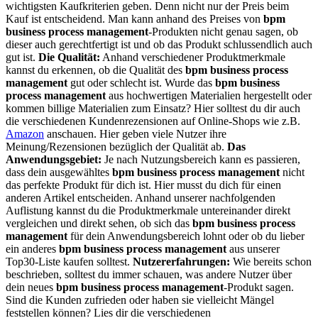
wichtigsten Kaufkriterien geben. Denn nicht nur der Preis beim
Kauf ist entscheidend. Man kann anhand des Preises von
bpm
business process management
-Produkten nicht genau sagen, ob
dieser auch gerechtfertigt ist und ob das Produkt schlussendlich auch
gut ist.
Die Qualität:
Anhand verschiedener Produktmerkmale
kannst du erkennen, ob die Qualität des
bpm business process
management
gut oder schlecht ist. Wurde das
bpm business
process management
aus hochwertigen Materialien hergestellt oder
kommen billige Materialien zum Einsatz? Hier solltest du dir auch
die verschiedenen Kundenrezensionen auf Online-Shops wie z.B.
Amazon
anschauen. Hier geben viele Nutzer ihre
Meinung/Rezensionen bezüglich der Qualität ab.
Das
Anwendungsgebiet:
Je nach Nutzungsbereich kann es passieren,
dass dein ausgewähltes
bpm business process management
nicht
das perfekte Produkt für dich ist. Hier musst du dich für einen
anderen Artikel entscheiden. Anhand unserer nachfolgenden
Auflistung kannst du die Produktmerkmale untereinander direkt
vergleichen und direkt sehen, ob sich das
bpm business process
management
für dein Anwendungsbereich lohnt oder ob du lieber
ein anderes
bpm business process management
aus unserer
Top30-Liste kaufen solltest.
Nutzererfahrungen:
Wie bereits schon
beschrieben, solltest du immer schauen, was andere Nutzer über
dein neues
bpm business process management
-Produkt sagen.
Sind die Kunden zufrieden oder haben sie vielleicht Mängel
feststellen können? Lies dir die verschiedenen