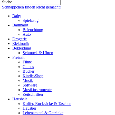
Suche
Schnäppchen finden
leicht gemacht!
Baby
Spielzeug
Baumarkt
Beleuchtung
Auto
Drogerie
Elektronik
Bekleidung
Schmuck & Uhren
Freizeit
Filme
Games
Bücher
Kindle-Shop
Musik
Software
Musikinstrumente
Zeitschriften
Haushalt
Koffer, Rucksäcke & Taschen
Haustier
Lebensmittel & Getränke