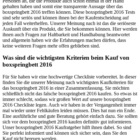
Personen an, die die Produkte auch schon einmal in der Hand
gehalten haben und somit eine transparente Aussage über das
boxspringbett 2016 treffen können. Diese boxspringbett 2016 Tests
sind sehr seriös und können ihnen bei der Kaufentscheidung auf
jeden Fall weiterhelfen. Unserer Meinung nach ist das die seriöseste
Auskunft über ein Produkt, die Sie bekommen können. Hier werden
ihnen auch Fragen zur Haltbarkeit und Handhabung beantwortet
und allgemein haben wir die Erfahrungen machen dürfen, dass
keine weiteren Fragen mehr offen geblieben sind.
Was sind die wichtigsten Kriterien beim Kauf von
boxspringbett 2016
Für Sie haben wir eine hochwertige Checkliste vorbereitet. In dieser
finden Sie die unserer Meinung nach wichtigsten Kaufkriterien für
das boxspringbett 2016 in einer Zusammenfassung. Sie möchten
schließlich nicht das falsche boxspringbett 2016 kaufen. So etwas ist
immer schlecht, sodass wir großen Wert auf unsere boxspringbett
2016 Checkliste legen. Auch wir haben in der Vergangenheit immer
mal wieder unter Fehlkäufen leiden müssen. Dies hat nun ein Ende.
Eine ausführliche und gute Beratung gehört einfach dazu. Sie sollten
sich vor dem boxspringbett 2016 kaufen definitiv gut informieren.
Unser boxspringbett 2016 Kaufratgeber hilft ihnen dabei. So sind
Sie perfekt informiert und können sich sicher sein, dass Sie den
Kauf nicht bereuen werden.