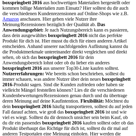
boxspringbett 2016
aus hochwertigen Materialien hergestellt oder
kommen billige Materialien zum Einsatz? Hier solltest du dir auch
die verschiedenen Kundenrezensionen auf Online-Shops wie z.B.
Amazon
anschauen. Hier geben viele Nutzer ihre
Meinung/Rezensionen bezüglich der Qualität ab.
Das
Anwendungsgebiet:
Je nach Nutzungsbereich kann es passieren,
dass dein ausgewähltes
boxspringbett 2016
nicht das perfekte
Produkt für dich ist. Hier musst du dich für einen anderen Artikel
entscheiden. Anhand unserer nachfolgenden Auflistung kannst du
die Produktmerkmale untereinander direkt vergleichen und direkt
sehen, ob sich das
boxspringbett 2016
für dein
Anwendungsbereich lohnt oder ob du lieber ein anderes
boxspringbett 2016
aus unserer Top30-Liste kaufen solltest.
Nutzererfahrungen:
Wie bereits schon beschrieben, solltest du
immer schauen, was andere Nutzer über dein neues
boxspringbett
2016
-Produkt sagen. Sind die Kunden zufrieden oder haben sie
vielleicht Mängel feststellen können? Lies dir die verschiedenen
Kundenbewertungen/Rezensionen genau durch und du übertrage
deren Meinung auf deine Kaufintention.
Flexibilität:
Möchtest du
dein
boxspringbett 2016
häufig transportieren, solltest du auf jeden
Fall darauf achten, wie groß das
boxspringbett 2016
ist und wie
viel es wiegt. Solltest du dir dennoch unsicher sein beim Kauf, ob
du dir ein passendes
boxspringbett 2016
kaufen solltest oder ob das
Produkt überhaupt das Richtige für dich ist, solltest du dir mal auf
anderen Testportalen eine Meinung einholen. Hier werden die