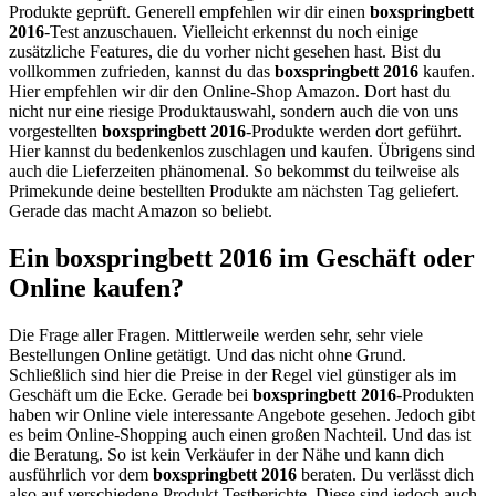
Produkte geprüft. Generell empfehlen wir dir einen
boxspringbett
2016
-Test anzuschauen. Vielleicht erkennst du noch einige
zusätzliche Features, die du vorher nicht gesehen hast. Bist du
vollkommen zufrieden, kannst du das
boxspringbett 2016
kaufen.
Hier empfehlen wir dir den Online-Shop Amazon. Dort hast du
nicht nur eine riesige Produktauswahl, sondern auch die von uns
vorgestellten
boxspringbett 2016
-Produkte werden dort geführt.
Hier kannst du bedenkenlos zuschlagen und kaufen. Übrigens sind
auch die Lieferzeiten phänomenal. So bekommst du teilweise als
Primekunde deine bestellten Produkte am nächsten Tag geliefert.
Gerade das macht Amazon so beliebt.
Ein boxspringbett 2016 im Geschäft oder
Online kaufen?
Die Frage aller Fragen. Mittlerweile werden sehr, sehr viele
Bestellungen Online getätigt. Und das nicht ohne Grund.
Schließlich sind hier die Preise in der Regel viel günstiger als im
Geschäft um die Ecke. Gerade bei
boxspringbett 2016
-Produkten
haben wir Online viele interessante Angebote gesehen. Jedoch gibt
es beim Online-Shopping auch einen großen Nachteil. Und das ist
die Beratung. So ist kein Verkäufer in der Nähe und kann dich
ausführlich vor dem
boxspringbett 2016
beraten. Du verlässt dich
also auf verschiedene Produkt Testberichte. Diese sind jedoch auch