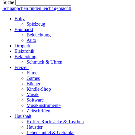
Suche
Schnäppchen finden
leicht gemacht!
Baby
Spielzeug
Baumarkt
Beleuchtung
Auto
Drogerie
Elektronik
Bekleidung
Schmuck & Uhren
Freizeit
Filme
Games
Bücher
Kindle-Shop
Musik
Software
Musikinstrumente
Zeitschriften
Haushalt
Koffer, Rucksäcke & Taschen
Haustier
Lebensmittel & Getränke