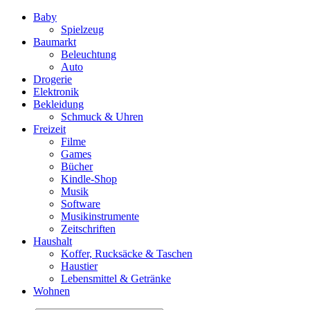
Baby
Spielzeug
Baumarkt
Beleuchtung
Auto
Drogerie
Elektronik
Bekleidung
Schmuck & Uhren
Freizeit
Filme
Games
Bücher
Kindle-Shop
Musik
Software
Musikinstrumente
Zeitschriften
Haushalt
Koffer, Rucksäcke & Taschen
Haustier
Lebensmittel & Getränke
Wohnen