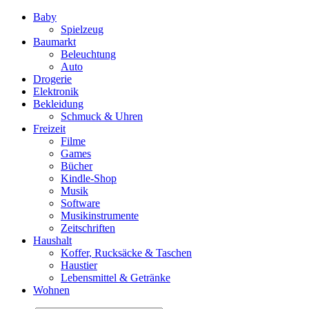
Baby
Spielzeug
Baumarkt
Beleuchtung
Auto
Drogerie
Elektronik
Bekleidung
Schmuck & Uhren
Freizeit
Filme
Games
Bücher
Kindle-Shop
Musik
Software
Musikinstrumente
Zeitschriften
Haushalt
Koffer, Rucksäcke & Taschen
Haustier
Lebensmittel & Getränke
Wohnen