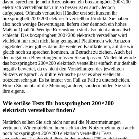
davon sprechen, je mehr Rezensionen ein boxspringbett 200×200
elektrisch verstellbar hat, um so besser ist es auch. Jedoch
aufgepasst. Oftmals verkaufen Händler erst seit kurzem ihr
boxspringbett 200×200 elektrisch verstellbar-Produkt. Sie haben
also noch wenige Bewertungen, liefern aber dennoch ein hohes
Maß an Qualität. Wenige Rezensionen sind also nicht automatisch
schlecht. Das boxspringbett 200×200 elektrisch verstellbar wird
vielleicht nur noch nicht lang genug auf Plattformen wie Amazon
angeboten. Hier gilt es dann die weiteren Kaufkriterien, auf die wir
gleich noch zu sprechen kommen, in Betracht zu ziehen. Auch bei
den negativen Bewertungen müssen Sie aufpassen. Vielleicht wurde
das boxspringbett 200×200 elektrisch verstellbar einfach nur deshalb
negativ bewertet, da es nicht den Vorstellungen des jeweiligen
Nutzers entsprach. Auf ihre Wünsche passt es aber vielleicht
trotzdem sehr gut. Es ist immer von Fall zu Fall zu unterscheiden.
Hören Sie nicht auf die Meinung anderer, sondern bilden Sie sich
ihre eigene.
Wie seriöse Tests für boxspringbett 200×200
elektrisch verstellbar finden?
Natürlich sollten Sie sich nicht nur auf die Nutzermeinungen
vertrauen. Wir empfehlen ihnen sich zu den Nutzermeinungen auch
noch boxspringbett 200×200 elektrisch verstellbar Tests
anzuschauen. Leider sind diese in den meisten Fällen nicht seriös,