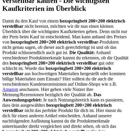
verstellbar kaufen - Die wichtigsten
Kaufkriterien im Überblick
Damit du den Kauf von einem
boxspringbett 200×200 elektrisch
verstellbar
nicht bereust, möchten wir dir nun einen kleinen
Überblick über die wichtigsten Kaufkriterien geben. Denn nicht nur
der Preis beim Kauf ist entscheidend. Man kann anhand des Preises
von
boxspringbett 200×200 elektrisch verstellbar
-Produkten
nicht genau sagen, ob dieser auch gerechtfertigt ist und ob das
Produkt schlussendlich auch gut ist.
Die Qualität:
Anhand
verschiedener Produktmerkmale kannst du erkennen, ob die Qualität
des
boxspringbett 200×200 elektrisch verstellbar
gut oder
schlecht ist. Wurde das
boxspringbett 200×200 elektrisch
verstellbar
aus hochwertigen Materialien hergestellt oder kommen
billige Materialien zum Einsatz? Hier solltest du dir auch die
verschiedenen Kundenrezensionen auf Online-Shops wie z.B.
Amazon
anschauen. Hier geben viele Nutzer ihre
Meinung/Rezensionen bezüglich der Qualität ab.
Das
Anwendungsgebiet:
Je nach Nutzungsbereich kann es passieren,
dass dein ausgewähltes
boxspringbett 200×200 elektrisch
verstellbar
nicht das perfekte Produkt für dich ist. Hier musst du
dich für einen anderen Artikel entscheiden. Anhand unserer
nachfolgenden Auflistung kannst du die Produktmerkmale
untereinander direkt vergleichen und direkt sehen, ob sich das