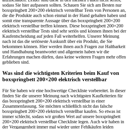
sodass Sie hier aufpassen sollten. Schauen Sie sich am Besten nur
boxspringbett 200×200 elektrisch verstellbar Tests von Personen an,
die die Produkte auch schon einmal in der Hand gehalten haben und
somit eine transparente Aussage über das boxspringbett 200×200
elektrisch verstellbar treffen können. Diese boxspringbett 200×200
elektrisch verstellbar Tests sind sehr seriös und können ihnen bei der
Kaufentscheidung auf jeden Fall weiterhelfen. Unserer Meinung
nach ist das die seriöseste Auskunft über ein Produkt, die Sie
bekommen können. Hier werden ihnen auch Fragen zur Haltbarkeit
und Handhabung beantwortet und allgemein haben wir die
Erfahrungen machen dürfen, dass keine weiteren Fragen mehr offen
geblieben sind.
Was sind die wichtigsten Kriterien beim Kauf von
boxspringbett 200×200 elektrisch verstellbar
Für Sie haben wir eine hochwertige Checkliste vorbereitet. In dieser
finden Sie die unserer Meinung nach wichtigsten Kaufkriterien für
das boxspringbett 200×200 elektrisch verstellbar in einer
Zusammenfassung. Sie möchten schließlich nicht das falsche
boxspringbett 200×200 elektrisch verstellbar kaufen. So etwas ist
immer schlecht, sodass wir großen Wert auf unsere boxspringbett
200×200 elektrisch verstellbar Checkliste legen. Auch wir haben in
der Vergangenheit immer mal wieder unter Fehlkäufen leiden