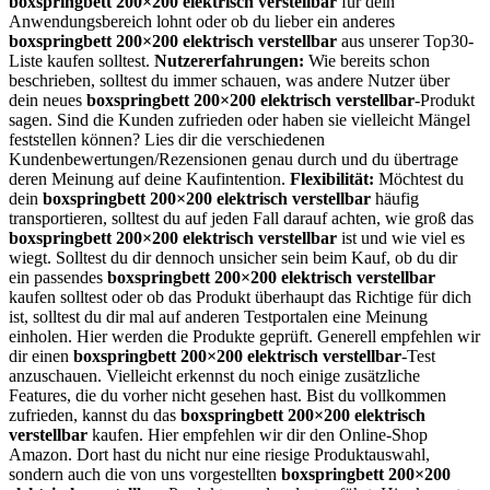
boxspringbett 200×200 elektrisch verstellbar
für dein
Anwendungsbereich lohnt oder ob du lieber ein anderes
boxspringbett 200×200 elektrisch verstellbar
aus unserer Top30-
Liste kaufen solltest.
Nutzererfahrungen:
Wie bereits schon
beschrieben, solltest du immer schauen, was andere Nutzer über
dein neues
boxspringbett 200×200 elektrisch verstellbar
-Produkt
sagen. Sind die Kunden zufrieden oder haben sie vielleicht Mängel
feststellen können? Lies dir die verschiedenen
Kundenbewertungen/Rezensionen genau durch und du übertrage
deren Meinung auf deine Kaufintention.
Flexibilität:
Möchtest du
dein
boxspringbett 200×200 elektrisch verstellbar
häufig
transportieren, solltest du auf jeden Fall darauf achten, wie groß das
boxspringbett 200×200 elektrisch verstellbar
ist und wie viel es
wiegt. Solltest du dir dennoch unsicher sein beim Kauf, ob du dir
ein passendes
boxspringbett 200×200 elektrisch verstellbar
kaufen solltest oder ob das Produkt überhaupt das Richtige für dich
ist, solltest du dir mal auf anderen Testportalen eine Meinung
einholen. Hier werden die Produkte geprüft. Generell empfehlen wir
dir einen
boxspringbett 200×200 elektrisch verstellbar
-Test
anzuschauen. Vielleicht erkennst du noch einige zusätzliche
Features, die du vorher nicht gesehen hast. Bist du vollkommen
zufrieden, kannst du das
boxspringbett 200×200 elektrisch
verstellbar
kaufen. Hier empfehlen wir dir den Online-Shop
Amazon. Dort hast du nicht nur eine riesige Produktauswahl,
sondern auch die von uns vorgestellten
boxspringbett 200×200