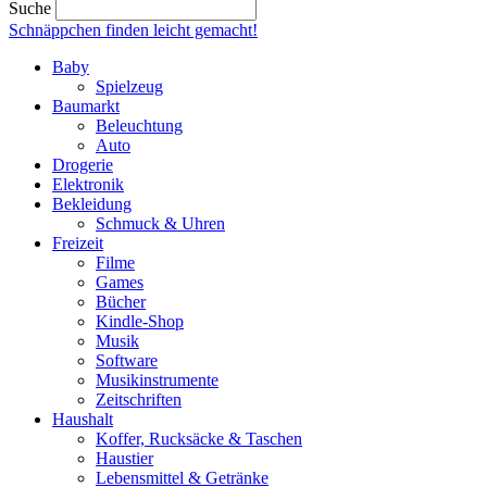
Suche
Schnäppchen finden
leicht gemacht!
Baby
Spielzeug
Baumarkt
Beleuchtung
Auto
Drogerie
Elektronik
Bekleidung
Schmuck & Uhren
Freizeit
Filme
Games
Bücher
Kindle-Shop
Musik
Software
Musikinstrumente
Zeitschriften
Haushalt
Koffer, Rucksäcke & Taschen
Haustier
Lebensmittel & Getränke