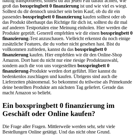
häufig transportieren, solltest du auf jeden Fall darauf achten, wie
groß das
boxspringbett 0 finanzierung
ist und wie viel es wiegt.
Solltest du dir dennoch unsicher sein beim Kauf, ob du dir ein
passendes
boxspringbett 0 finanzierung
kaufen solltest oder ob
das Produkt überhaupt das Richtige für dich ist, solltest du dir mal
auf anderen Testportalen eine Meinung einholen. Hier werden die
Produkte geprüft. Generell empfehlen wir dir einen
boxspringbett 0
finanzierung
-Test anzuschauen. Vielleicht erkennst du noch einige
zusätzliche Features, die du vorher nicht gesehen hast. Bist du
vollkommen zufrieden, kannst du das
boxspringbett 0
finanzierung
kaufen. Hier empfehlen wir dir den Online-Shop
Amazon. Dort hast du nicht nur eine riesige Produktauswahl,
sondern auch die von uns vorgestellten
boxspringbett 0
finanzierung
-Produkte werden dort geführt. Hier kannst du
bedenkenlos zuschlagen und kaufen. Übrigens sind auch die
Lieferzeiten phänomenal. So bekommst du teilweise als Primekunde
deine bestellten Produkte am nächsten Tag geliefert. Gerade das
macht Amazon so beliebt.
Ein boxspringbett 0 finanzierung im
Geschäft oder Online kaufen?
Die Frage aller Fragen. Mittlerweile werden sehr, sehr viele
Bestellungen Online getätigt. Und das nicht ohne Grund.