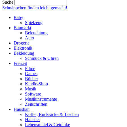
Suche
Schnäppchen finden
leicht gemacht!
Baby
Spielzeug
Baumarkt
Beleuchtung
Auto
Drogerie
Elektronik
Bekleidung
Schmuck & Uhren
Freizeit
Filme
Games
Bücher
Kindle-Shop
Musik
Software
Musikinstrumente
Zeitschriften
Haushalt
Koffer, Rucksäcke & Taschen
Haustier
Lebensmittel & Getränke