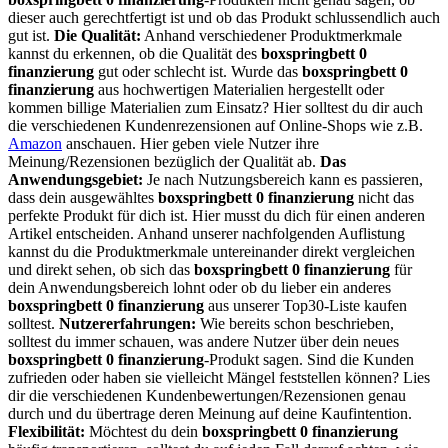
dieser auch gerechtfertigt ist und ob das Produkt schlussendlich auch
gut ist.
Die Qualität:
Anhand verschiedener Produktmerkmale
kannst du erkennen, ob die Qualität des
boxspringbett 0
finanzierung
gut oder schlecht ist. Wurde das
boxspringbett 0
finanzierung
aus hochwertigen Materialien hergestellt oder
kommen billige Materialien zum Einsatz? Hier solltest du dir auch
die verschiedenen Kundenrezensionen auf Online-Shops wie z.B.
Amazon
anschauen. Hier geben viele Nutzer ihre
Meinung/Rezensionen bezüglich der Qualität ab.
Das
Anwendungsgebiet:
Je nach Nutzungsbereich kann es passieren,
dass dein ausgewähltes
boxspringbett 0 finanzierung
nicht das
perfekte Produkt für dich ist. Hier musst du dich für einen anderen
Artikel entscheiden. Anhand unserer nachfolgenden Auflistung
kannst du die Produktmerkmale untereinander direkt vergleichen
und direkt sehen, ob sich das
boxspringbett 0 finanzierung
für
dein Anwendungsbereich lohnt oder ob du lieber ein anderes
boxspringbett 0 finanzierung
aus unserer Top30-Liste kaufen
solltest.
Nutzererfahrungen:
Wie bereits schon beschrieben,
solltest du immer schauen, was andere Nutzer über dein neues
boxspringbett 0 finanzierung
-Produkt sagen. Sind die Kunden
zufrieden oder haben sie vielleicht Mängel feststellen können? Lies
dir die verschiedenen Kundenbewertungen/Rezensionen genau
durch und du übertrage deren Meinung auf deine Kaufintention.
Flexibilität:
Möchtest du dein
boxspringbett 0 finanzierung