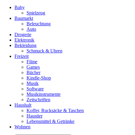
Baby
Spielzeug
Baumarkt
Beleuchtung
Auto
Drogerie
Elektronik
Bekleidung
Schmuck & Uhren
Freizeit
Filme
Games
Bücher
Kindle-Shop
Musik
Software
Musikinstrumente
Zeitschriften
Haushalt
Koffer, Rucksäcke & Taschen
Haustier
Lebensmittel & Getränke
Wohnen