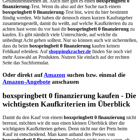
Gesundheitsthemen an. Auch hier gibt es einen
boxspringbett 0
finanzierung
-Test. Wenn du also auf der Suche nach einem
boxspringbett 0 finanzierung
-Test bist, wirst du hier bestimmt
fündig werden. Wir haben dir dennoch einen kurzen Kaufratgeber
zusammengestellt, damit du weißt, auf welche Kaufkriterien du zu
achten hast wenn du vor hast dir
boxspringbett 0 finanzierung
zu
kaufen. Es gibt nämlich viele Unterschiede, auf welche du
unbedingt Acht geben solltest. Nur so können auch wir sicherstellen,
dass du beim
boxspringbett 0 finanzierung
kaufen keinen
Fehlkauf erleidest. Auf
shoppingkracher.de
finden Sie noch viel
mehr Auswahl an Produkten. Nutzen Sie einfach auf der rechten
Seite das Suchformular.
Oder direkt auf
Amazon
suchen bzw. einmal die
Amazon-Angebote
anschauen
boxspringbett 0 finanzierung kaufen - Die
wichtigsten Kaufkriterien im Überblick
Damit du den Kauf von einem
boxspringbett 0 finanzierung
nicht
bereust, möchten wir dir nun einen kleinen Überblick über die
wichtigsten Kaufkriterien geben. Denn nicht nur der Preis beim
Kauf ist entscheidend. Man kann anhand des Preises von
boxspringbett 0 finanzierung
-Produkten nicht genau sagen, ob