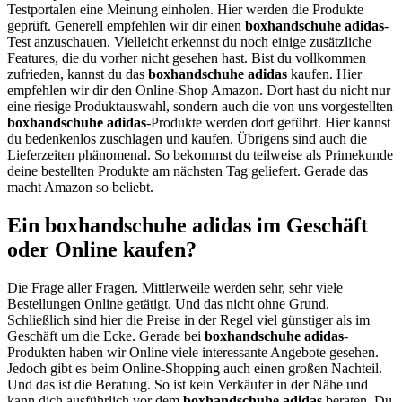
Testportalen eine Meinung einholen. Hier werden die Produkte
geprüft. Generell empfehlen wir dir einen
boxhandschuhe adidas
-
Test anzuschauen. Vielleicht erkennst du noch einige zusätzliche
Features, die du vorher nicht gesehen hast. Bist du vollkommen
zufrieden, kannst du das
boxhandschuhe adidas
kaufen. Hier
empfehlen wir dir den Online-Shop Amazon. Dort hast du nicht nur
eine riesige Produktauswahl, sondern auch die von uns vorgestellten
boxhandschuhe adidas
-Produkte werden dort geführt. Hier kannst
du bedenkenlos zuschlagen und kaufen. Übrigens sind auch die
Lieferzeiten phänomenal. So bekommst du teilweise als Primekunde
deine bestellten Produkte am nächsten Tag geliefert. Gerade das
macht Amazon so beliebt.
Ein boxhandschuhe adidas im Geschäft
oder Online kaufen?
Die Frage aller Fragen. Mittlerweile werden sehr, sehr viele
Bestellungen Online getätigt. Und das nicht ohne Grund.
Schließlich sind hier die Preise in der Regel viel günstiger als im
Geschäft um die Ecke. Gerade bei
boxhandschuhe adidas
-
Produkten haben wir Online viele interessante Angebote gesehen.
Jedoch gibt es beim Online-Shopping auch einen großen Nachteil.
Und das ist die Beratung. So ist kein Verkäufer in der Nähe und
kann dich ausführlich vor dem
boxhandschuhe adidas
beraten. Du