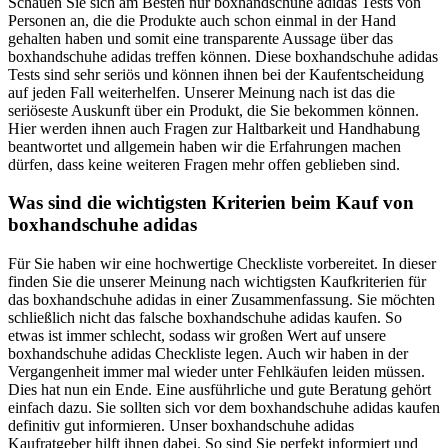
Schauen Sie sich am Besten nur boxhandschuhe adidas Tests von
Personen an, die die Produkte auch schon einmal in der Hand
gehalten haben und somit eine transparente Aussage über das
boxhandschuhe adidas treffen können. Diese boxhandschuhe adidas
Tests sind sehr seriös und können ihnen bei der Kaufentscheidung
auf jeden Fall weiterhelfen. Unserer Meinung nach ist das die
seriöseste Auskunft über ein Produkt, die Sie bekommen können.
Hier werden ihnen auch Fragen zur Haltbarkeit und Handhabung
beantwortet und allgemein haben wir die Erfahrungen machen
dürfen, dass keine weiteren Fragen mehr offen geblieben sind.
Was sind die wichtigsten Kriterien beim Kauf von
boxhandschuhe adidas
Für Sie haben wir eine hochwertige Checkliste vorbereitet. In dieser
finden Sie die unserer Meinung nach wichtigsten Kaufkriterien für
das boxhandschuhe adidas in einer Zusammenfassung. Sie möchten
schließlich nicht das falsche boxhandschuhe adidas kaufen. So
etwas ist immer schlecht, sodass wir großen Wert auf unsere
boxhandschuhe adidas Checkliste legen. Auch wir haben in der
Vergangenheit immer mal wieder unter Fehlkäufen leiden müssen.
Dies hat nun ein Ende. Eine ausführliche und gute Beratung gehört
einfach dazu. Sie sollten sich vor dem boxhandschuhe adidas kaufen
definitiv gut informieren. Unser boxhandschuhe adidas
Kaufratgeber hilft ihnen dabei. So sind Sie perfekt informiert und