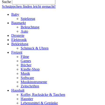
Suche
Schnäppchen finden
leicht gemacht!
Baby
Spielzeug
Baumarkt
Beleuchtung
Auto
Drogerie
Elektronik
Bekleidung
Schmuck & Uhren
Freizeit
Filme
Games
Bücher
Kindle-Shop
Musik
Software
Musikinstrumente
Zeitschriften
Haushalt
Koffer, Rucksäcke & Taschen
Haustier
Lebensmittel & Getränke