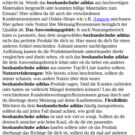
schlecht ist. Wurde das
boxhandschuhe adidas
aus hochwertigen
Materialien hergestellt oder kommen billige Materialien zum
Einsatz? Hier solltest du dir auch die verschiedenen
Kundenrezensionen auf Online-Shops wie z.B.
Amazon
anschauen.
Hier geben viele Nutzer ihre Meinung/Rezensionen bezüglich der
Qualität ab.
Das Anwendungsgebiet:
Je nach Nutzungsbereich
kann es passieren, dass dein ausgewähltes
boxhandschuhe adidas
nicht das perfekte Produkt für dich ist. Hier musst du dich für einen
anderen Artikel entscheiden. Anhand unserer nachfolgenden
Auflistung kannst du die Produktmerkmale untereinander direkt
vergleichen und direkt sehen, ob sich das
boxhandschuhe adidas
für dein Anwendungsbereich lohnt oder ob du lieber ein anderes
boxhandschuhe adidas
aus unserer Top30-Liste kaufen solltest.
Nutzererfahrungen:
Wie bereits schon beschrieben, solltest du
immer schauen, was andere Nutzer über dein neues
boxhandschuhe adidas
-Produkt sagen. Sind die Kunden zufrieden
oder haben sie vielleicht Mängel feststellen können? Lies dir die
verschiedenen Kundenbewertungen/Rezensionen genau durch und
du übertrage deren Meinung auf deine Kaufintention.
Flexibilität:
Möchtest du dein
boxhandschuhe adidas
häufig transportieren,
solltest du auf jeden Fall darauf achten, wie groß das
boxhandschuhe adidas
ist und wie viel es wiegt. Solltest du dir
dennoch unsicher sein beim Kauf, ob du dir ein passendes
boxhandschuhe adidas
kaufen solltest oder ob das Produkt
überhaupt das Richtige für dich ist, solltest du dir mal auf anderen