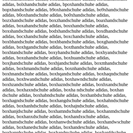
adidas, bolxhandschuhe adidas, bpoxhandschuhe adidas,
bopxhandschuhe adidas, b9oxhandschuhe adidas, bo9xhandschuhe
adidas, b0oxhandschuhe adidas, bo0xhandschuhe adidas,
bozxhandschuhe adidas, boxzhandschuhe adidas, boaxhandschuhe
adidas, boxahandschuhe adidas, bosxhandschuhe adidas,
boxshandschuhe adidas, bodxhandschuhe adidas, boxdhandschuhe
adidas, bocxhandschuhe adidas, boxchandschuhe adidas,
boxbhandschuhe adidas, boxhbandschuhe adidas, boxghandschuhe
adidas, boxhgandschuhe adidas, boxthandschuhe adidas,
boxhtandschuhe adidas, boxyhandschuhe adidas, boxhyandschuhe
adidas, boxuhandschuhe adidas, boxhuandschuhe adidas,
boxjhandschuhe adidas, boxhjandschuhe adidas, boxmhandschuhe
adidas, boxhmandschuhe adidas, boxnhandschuhe adidas,
boxhnandschuhe adidas, boxhqandschuhe adidas, boxhaqndschuhe
adidas, boxhwandschuhe adidas, boxhawndschuhe adidas,
boxhzandschuhe adidas, boxhazndschuhe adidas, boxhxandschuhe
adidas, boxhaxndschuhe adidas, boxha ndschuhe adidas, boxhan
dschuhe adidas, boxhabndschuhe adidas, boxhanbdschuhe adidas,
boxhagndschuhe adidas, boxhangdschuhe adidas, boxhahndschuhe
adidas, boxhanhdschuhe adidas, boxhajndschuhe adidas,
boxhanjdschuhe adidas, boxhamndschuhe adidas, boxhanmdschuhe
adidas, boxhanxdschuhe adidas, boxhandxschuhe adidas,
boxhansdschuhe adidas, boxhanwdschuhe adidas, boxhandwschuhe
adidas, boxhanedschuhe adidas, boxhandeschuhe adidas,
boxhanrdschuhe adidas, boxhandrschuhe adidas, boxhanfdschuhe