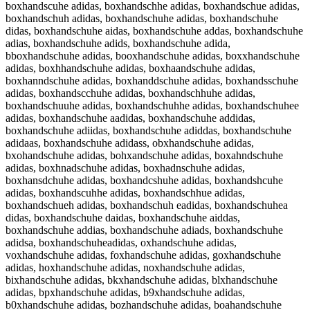
boxhandscuhe adidas, boxhandschhe adidas, boxhandschue adidas,
boxhandschuh adidas, boxhandschuhe adidas, boxhandschuhe
didas, boxhandschuhe aidas, boxhandschuhe addas, boxhandschuhe
adias, boxhandschuhe adids, boxhandschuhe adida,
bboxhandschuhe adidas, booxhandschuhe adidas, boxxhandschuhe
adidas, boxhhandschuhe adidas, boxhaandschuhe adidas,
boxhanndschuhe adidas, boxhanddschuhe adidas, boxhandsschuhe
adidas, boxhandscchuhe adidas, boxhandschhuhe adidas,
boxhandschuuhe adidas, boxhandschuhhe adidas, boxhandschuhee
adidas, boxhandschuhe aadidas, boxhandschuhe addidas,
boxhandschuhe adiidas, boxhandschuhe adiddas, boxhandschuhe
adidaas, boxhandschuhe adidass, obxhandschuhe adidas,
bxohandschuhe adidas, bohxandschuhe adidas, boxahndschuhe
adidas, boxhnadschuhe adidas, boxhadnschuhe adidas,
boxhansdchuhe adidas, boxhandcshuhe adidas, boxhandshcuhe
adidas, boxhandscuhhe adidas, boxhandschhue adidas,
boxhandschueh adidas, boxhandschuh eadidas, boxhandschuhea
didas, boxhandschuhe daidas, boxhandschuhe aiddas,
boxhandschuhe addias, boxhandschuhe adiads, boxhandschuhe
adidsa, boxhandschuheadidas, oxhandschuhe adidas,
voxhandschuhe adidas, foxhandschuhe adidas, goxhandschuhe
adidas, hoxhandschuhe adidas, noxhandschuhe adidas,
bixhandschuhe adidas, bkxhandschuhe adidas, blxhandschuhe
adidas, bpxhandschuhe adidas, b9xhandschuhe adidas,
b0xhandschuhe adidas, bozhandschuhe adidas, boahandschuhe