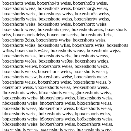
boxershotts weiss, boxersho4ts weiss, boxersho5ts weiss,
boxershorrs weiss, boxershorfs weiss, boxershorgs weiss,
boxershorhs weiss, boxershorys weiss, boxershor5s weiss,
boxershor6s weiss, boxershortq weiss, boxershortw weiss,
boxershorte weiss, boxershortz weiss, boxershortx weiss,
boxershortc weiss, boxershorts qeiss, boxershorts aeiss, boxershorts
seiss, boxershorts deiss, boxershorts eeiss, boxershorts 1eiss,
boxershorts 2eiss, boxershorts wwiss, boxershorts wsiss,
boxershorts wdiss, boxershorts wfiss, boxershorts wriss, boxershorts
w3iss, boxershorts w4iss, boxershorts weuss, boxershorts wejss,
boxershorts wekss, boxershorts welss, boxershorts weoss,
boxershorts we8ss, boxershorts we9ss, boxershorts weiqs,
boxershorts weiws, boxershorts weies, boxershorts weizs,
boxershorts weixs, boxershorts weics, boxershorts weisq,
boxershorts weisw, boxershorts weise, boxershorts weisz,
boxershorts weisx, boxershorts weisc, boxershorts weiss, b
oxershorts weiss, vboxershorts weiss, bvoxershorts weiss,
fboxershorts weiss, bfoxershorts weiss, gboxershorts weiss,
bgoxershorts weiss, hboxershorts weiss, bhoxershorts weiss,
nboxershorts weiss, bnoxershorts weiss, bioxershorts weiss,
boixershorts weiss, bkoxershorts weiss, bokxershorts weiss,
bloxershorts weiss, bolxershorts weiss, bpoxershorts weiss,
bopxershorts weiss, b9oxershorts weiss, bo9xershorts weiss,
b0oxershorts weiss, bo0xershorts weiss, bozxershorts weiss,
boxzershorts weiss, boaxershorts weiss, boxaershorts weiss,