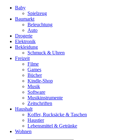
Baby
Spielzeug
Baumarkt
Beleuchtung
Auto
Drogerie
Elektronik
Bekleidung
Schmuck & Uhren
Freizeit
Filme
Games
Bücher
Kindle-Shop
Musik
Software
Musikinstrumente
Zeitschriften
Haushalt
Koffer, Rucksäcke & Taschen
Haustier
Lebensmittel & Getränke
Wohnen