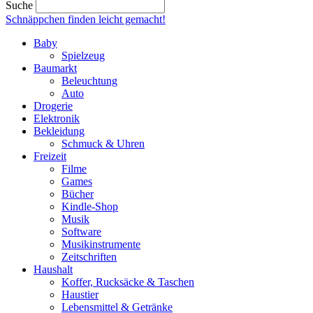
Suche
Schnäppchen finden
leicht gemacht!
Baby
Spielzeug
Baumarkt
Beleuchtung
Auto
Drogerie
Elektronik
Bekleidung
Schmuck & Uhren
Freizeit
Filme
Games
Bücher
Kindle-Shop
Musik
Software
Musikinstrumente
Zeitschriften
Haushalt
Koffer, Rucksäcke & Taschen
Haustier
Lebensmittel & Getränke