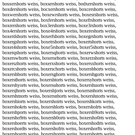
bosxershorts weiss, boxsershorts weiss, bodxershorts weiss,
boxdershorts weiss, bocxershorts weiss, boxcershorts weiss,
boxwershorts weiss, boxewrshorts weiss, boxesrshorts weiss,
boxedrshorts weiss, boxfershorts weiss, boxefrshorts weiss,
boxrershorts weiss, box3ershorts weiss, boxe3rshorts weiss,
box4ershorts weiss, boxe4rshorts weiss, boxereshorts weiss,
boxerdshorts weiss, boxerfshorts weiss, boxegrshorts weiss,
boxergshorts weiss, boxetrshorts weiss, boxertshorts weiss,
boxer4shorts weiss, boxe5rshorts weiss, boxer5shorts weiss,
boxerqshorts weiss, boxersqhorts weiss, boxerwshorts weiss,
boxerswhorts weiss, boxersehorts weiss, boxerzshorts weiss,
boxerszhorts weiss, boxerxshorts weiss, boxersxhorts weiss,
boxercshorts weiss, boxerschorts weiss, boxersbhorts weiss,
boxershborts weiss, boxersghorts weiss, boxershgorts weiss,
boxersthorts weiss, boxershtorts weiss, boxersyhorts weiss,
boxershyorts weiss, boxersuhorts weiss, boxershuorts weiss,
boxersjhorts weiss, boxershjorts weiss, boxersmhorts weiss,
boxershmorts weiss, boxersnhorts weiss, boxershnorts weiss,
boxershiorts weiss, boxershoirts weiss, boxershkorts weiss,
boxershokrts weiss, boxershlorts weiss, boxersholrts weiss,
boxershports weiss, boxershoprts weiss, boxersh9orts weiss,
boxersho9rts weiss, boxersh0orts weiss, boxersho0rts weiss,
boxershoerts weiss, boxershorets weiss, boxershodrts weiss,
boxershordts weiss, boxershofrts weiss, boxershorfts weiss,
boxershogrts weiss, boxershorgts weiss, boxershotrts weiss,