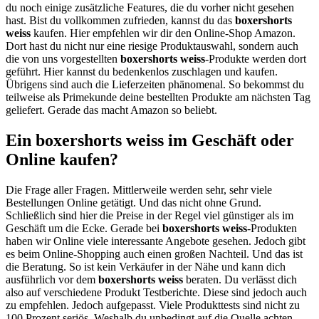
du noch einige zusätzliche Features, die du vorher nicht gesehen
hast. Bist du vollkommen zufrieden, kannst du das
boxershorts
weiss
kaufen. Hier empfehlen wir dir den Online-Shop Amazon.
Dort hast du nicht nur eine riesige Produktauswahl, sondern auch
die von uns vorgestellten
boxershorts weiss
-Produkte werden dort
geführt. Hier kannst du bedenkenlos zuschlagen und kaufen.
Übrigens sind auch die Lieferzeiten phänomenal. So bekommst du
teilweise als Primekunde deine bestellten Produkte am nächsten Tag
geliefert. Gerade das macht Amazon so beliebt.
Ein boxershorts weiss im Geschäft oder
Online kaufen?
Die Frage aller Fragen. Mittlerweile werden sehr, sehr viele
Bestellungen Online getätigt. Und das nicht ohne Grund.
Schließlich sind hier die Preise in der Regel viel günstiger als im
Geschäft um die Ecke. Gerade bei
boxershorts weiss
-Produkten
haben wir Online viele interessante Angebote gesehen. Jedoch gibt
es beim Online-Shopping auch einen großen Nachteil. Und das ist
die Beratung. So ist kein Verkäufer in der Nähe und kann dich
ausführlich vor dem
boxershorts weiss
beraten. Du verlässt dich
also auf verschiedene Produkt Testberichte. Diese sind jedoch auch
zu empfehlen. Jedoch aufgepasst. Viele Produkttests sind nicht zu
100 Prozent seriös. Weshalb du unbedingt auf die Quelle achten