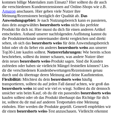
kommen billige Materialien zum Einsatz? Hier solltest du dir auch
die verschiedenen Kundenrezensionen auf Online-Shops wie z.B.
Amazon
anschauen. Hier geben viele Nutzer ihre
Meinung/Rezensionen bezüglich der Qualität ab.
Das
Anwendungsgebiet:
Je nach Nutzungsbereich kann es passieren,
dass dein ausgewähltes
boxershorts weiss
nicht das perfekte
Produkt für dich ist. Hier musst du dich für einen anderen Artikel
entscheiden. Anhand unserer nachfolgenden Auflistung kannst du
die Produktmerkmale untereinander direkt vergleichen und direkt
sehen, ob sich das
boxershorts weiss
für dein Anwendungsbereich
lohnt oder ob du lieber ein anderes
boxershorts weiss
aus unserer
Top30-Liste kaufen solltest.
Nutzererfahrungen:
Wie bereits schon
beschrieben, solltest du immer schauen, was andere Nutzer über
dein neues
boxershorts weiss
-Produkt sagen. Sind die Kunden
zufrieden oder haben sie vielleicht Mängel feststellen können? Lies
dir die verschiedenen Kundenbewertungen/Rezensionen genau
durch und du übertrage deren Meinung auf deine Kaufintention.
Flexibilität:
Möchtest du dein
boxershorts weiss
häufig
transportieren, solltest du auf jeden Fall darauf achten, wie groß das
boxershorts weiss
ist und wie viel es wiegt. Solltest du dir dennoch
unsicher sein beim Kauf, ob du dir ein passendes
boxershorts weiss
kaufen solltest oder ob das Produkt überhaupt das Richtige für dich
ist, solltest du dir mal auf anderen Testportalen eine Meinung
einholen. Hier werden die Produkte geprüft. Generell empfehlen wir
dir einen
boxershorts weiss
-Test anzuschauen. Vielleicht erkennst