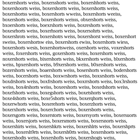
boxerrshorts weiss, boxersshorts weiss, boxershhorts weiss,
boxershoorts weiss, boxershorrts weiss, boxershortts weiss,
boxershortss weiss, boxershorts wweiss, boxershorts weeiss,
boxershorts weiiss, boxershorts weisss, obxershorts weiss,
bxoershorts weiss, boexrshorts weiss, boxreshorts weiss,
boxesrhorts weiss, boxerhsorts weiss, boxersohrts weiss,
boxershrots weiss, boxershotrs weiss, boxershorst weiss, boxershort
sweiss, boxershortsw eiss, boxershorts ewiss, boxershorts wiess,
boxershorts wesis, boxershortsweiss, oxershorts weiss, voxershorts
weiss, foxershorts weiss, goxershorts weiss, hoxershorts weiss,
noxershorts weiss, bixershorts weiss, bkxershorts weiss, blxershorts
weiss, bpxershorts weiss, b9xershorts weiss, b0xershorts weiss,
bozershorts weiss, boaershorts weiss, bosershorts weiss, bodershorts
weiss, bocershorts weiss, boxwrshorts weiss, boxsrshorts weiss,
boxdrshorts weiss, boxfrshorts weiss, boxrrshorts weiss, box3rshorts
weiss, box4rshorts weiss, boxeeshorts weiss, boxedshorts weiss,
boxefshorts weiss, boxegshorts weiss, boxetshorts weiss,
boxe4shorts weiss, boxe5shorts weiss, boxerqhorts weiss,
boxerwhorts weiss, boxerehorts weiss, boxerzhorts weiss,
boxerxhorts weiss, boxerchorts weiss, boxersborts weiss,
boxersgorts weiss, boxerstorts weiss, boxersyorts weiss, boxersuorts
weiss, boxersjorts weiss, boxersmorts weiss, boxersnorts weiss,
boxershirts weiss, boxershkrts weiss, boxershlrts weiss, boxershprts
weiss, boxersh9rts weiss, boxersh0rts weiss, boxershoets weiss,
boxershodts weiss, boxershofts weiss, boxershogts weiss,