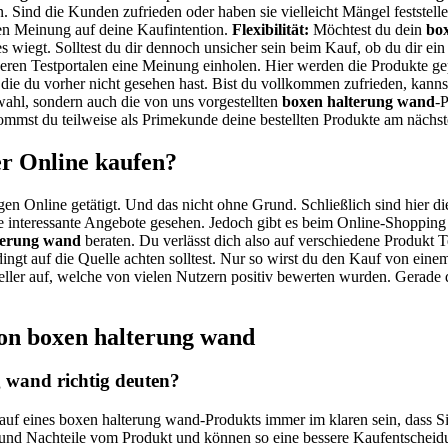
. Sind die Kunden zufrieden oder haben sie vielleicht Mängel feststell
n Meinung auf deine Kaufintention.
Flexibilität:
Möchtest du dein
bo
es wiegt. Solltest du dir dennoch unsicher sein beim Kauf, ob du dir ei
anderen Testportalen eine Meinung einholen. Hier werden die Produkte g
, die du vorher nicht gesehen hast. Bist du vollkommen zufrieden, kann
ahl, sondern auch die von uns vorgestellten
boxen halterung wand
-
mmst du teilweise als Primekunde deine bestellten Produkte am nächst
er Online kaufen?
gen Online getätigt. Und das nicht ohne Grund. Schließlich sind hier di
 interessante Angebote gesehen. Jedoch gibt es beim Online-Shopping a
terung wand
beraten. Du verlässt dich also auf verschiedene Produkt T
dingt auf die Quelle achten solltest. Nur so wirst du den Kauf von ein
seller auf, welche von vielen Nutzern positiv bewerten wurden. Gerade 
von boxen halterung wand
 wand richtig deuten?
Kauf eines boxen halterung wand-Produkts immer im klaren sein, dass S
- und Nachteile vom Produkt und können so eine bessere Kaufentscheidu