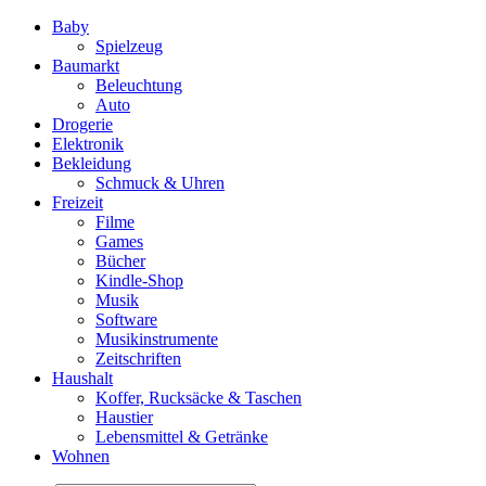
Baby
Spielzeug
Baumarkt
Beleuchtung
Auto
Drogerie
Elektronik
Bekleidung
Schmuck & Uhren
Freizeit
Filme
Games
Bücher
Kindle-Shop
Musik
Software
Musikinstrumente
Zeitschriften
Haushalt
Koffer, Rucksäcke & Taschen
Haustier
Lebensmittel & Getränke
Wohnen