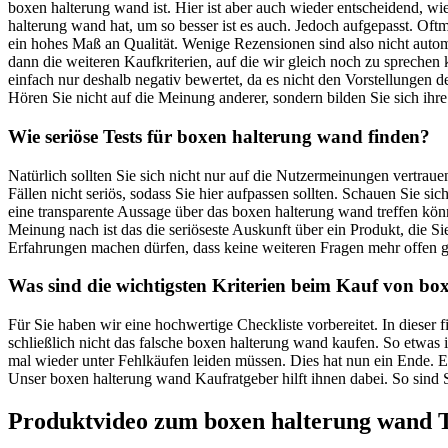
boxen halterung wand ist. Hier ist aber auch wieder entscheidend, w
halterung wand hat, um so besser ist es auch. Jedoch aufgepasst. Of
ein hohes Maß an Qualität. Wenige Rezensionen sind also nicht autom
dann die weiteren Kaufkriterien, auf die wir gleich noch zu sprech
einfach nur deshalb negativ bewertet, da es nicht den Vorstellungen de
Hören Sie nicht auf die Meinung anderer, sondern bilden Sie sich ihre
Wie seriöse Tests für boxen halterung wand finden?
Natürlich sollten Sie sich nicht nur auf die Nutzermeinungen vertra
Fällen nicht seriös, sodass Sie hier aufpassen sollten. Schauen Sie 
eine transparente Aussage über das boxen halterung wand treffen kön
Meinung nach ist das die seriöseste Auskunft über ein Produkt, die
Erfahrungen machen dürfen, dass keine weiteren Fragen mehr offen g
Was sind die wichtigsten Kriterien beim Kauf von b
Für Sie haben wir eine hochwertige Checkliste vorbereitet. In diese
schließlich nicht das falsche boxen halterung wand kaufen. So etwas
mal wieder unter Fehlkäufen leiden müssen. Dies hat nun ein Ende. Ei
Unser boxen halterung wand Kaufratgeber hilft ihnen dabei. So sind S
Produktvideo zum
boxen halterung wand
T