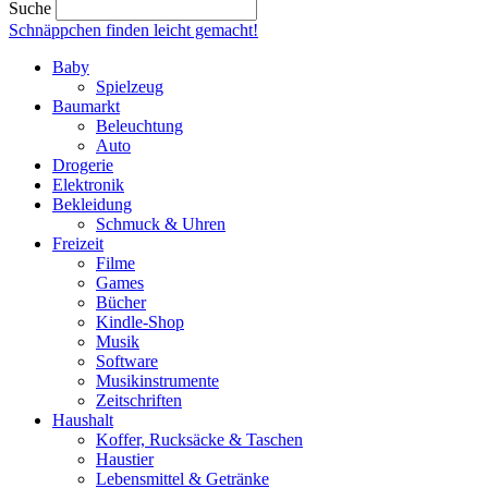
Suche
Schnäppchen finden
leicht gemacht!
Baby
Spielzeug
Baumarkt
Beleuchtung
Auto
Drogerie
Elektronik
Bekleidung
Schmuck & Uhren
Freizeit
Filme
Games
Bücher
Kindle-Shop
Musik
Software
Musikinstrumente
Zeitschriften
Haushalt
Koffer, Rucksäcke & Taschen
Haustier
Lebensmittel & Getränke