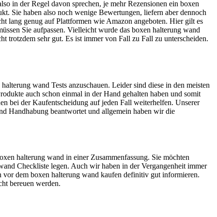
also in der Regel davon sprechen, je mehr Rezensionen ein boxen
dukt. Sie haben also noch wenige Bewertungen, liefern aber dennoch
cht lang genug auf Plattformen wie Amazon angeboten. Hier gilt es
müssen Sie aufpassen. Vielleicht wurde das boxen halterung wand
ht trotzdem sehr gut. Es ist immer von Fall zu Fall zu unterscheiden.
 halterung wand Tests anzuschauen. Leider sind diese in den meisten
e Produkte auch schon einmal in der Hand gehalten haben und somit
en bei der Kaufentscheidung auf jeden Fall weiterhelfen. Unserer
 und Handhabung beantwortet und allgemein haben wir die
as boxen halterung wand in einer Zusammenfassung. Sie möchten
g wand Checkliste legen. Auch wir haben in der Vergangenheit immer
ch vor dem boxen halterung wand kaufen definitiv gut informieren.
icht bereuen werden.