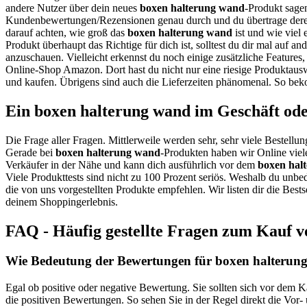
andere Nutzer über dein neues
boxen halterung wand
-Produkt sagen
Kundenbewertungen/Rezensionen genau durch und du übertrage dere
darauf achten, wie groß das
boxen halterung wand
ist und wie viel 
Produkt überhaupt das Richtige für dich ist, solltest du dir mal auf 
anzuschauen. Vielleicht erkennst du noch einige zusätzliche Features
Online-Shop Amazon. Dort hast du nicht nur eine riesige Produktausw
und kaufen. Übrigens sind auch die Lieferzeiten phänomenal. So beko
Ein boxen halterung wand im Geschäft od
Die Frage aller Fragen. Mittlerweile werden sehr, sehr viele Bestellun
Gerade bei
boxen halterung wand
-Produkten haben wir Online viele
Verkäufer in der Nähe und kann dich ausführlich vor dem
boxen hal
Viele Produkttests sind nicht zu 100 Prozent seriös. Weshalb du unbe
die von uns vorgestellten Produkte empfehlen. Wir listen dir die Best
deinem Shoppingerlebnis.
FAQ - Häufig gestellte Fragen zum Kauf 
Wie Bedeutung der Bewertungen für boxen halterung
Egal ob positive oder negative Bewertung. Sie sollten sich vor dem 
die positiven Bewertungen. So sehen Sie in der Regel direkt die Vor