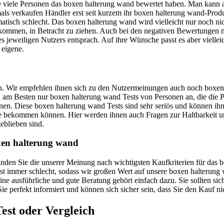
ie viele Personen das boxen halterung wand bewertet haben. Man kann 
tmals verkaufen Händler erst seit kurzem ihr boxen halterung wand-Pro
atisch schlecht. Das boxen halterung wand wird vielleicht nur noch ni
en kommen, in Betracht zu ziehen. Auch bei den negativen Bewertungen 
s jeweiligen Nutzers entsprach. Auf ihre Wünsche passt es aber vielleic
 eigene.
uen. Wir empfehlen ihnen sich zu den Nutzermeinungen auch noch boxen
sich am Besten nur boxen halterung wand Tests von Personen an, die di
nen. Diese boxen halterung wand Tests sind sehr seriös und können ihn
 Sie bekommen können. Hier werden ihnen auch Fragen zur Haltbarkeit
eblieben sind.
oxen halterung wand
r finden Sie die unserer Meinung nach wichtigsten Kaufkriterien für d
 ist immer schlecht, sodass wir großen Wert auf unsere boxen halterun
ne ausführliche und gute Beratung gehört einfach dazu. Sie sollten si
ie perfekt informiert und können sich sicher sein, dass Sie den Kauf n
est oder Vergleich