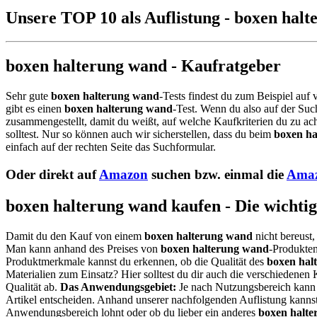
Unsere TOP 10 als Auflistung - boxen hal
boxen halterung wand - Kaufratgeber
Sehr gute
boxen halterung wand
-Tests findest du zum Beispiel auf
gibt es einen
boxen halterung wand
-Test. Wenn du also auf der Su
zusammengestellt, damit du weißt, auf welche Kaufkriterien du zu ac
solltest. Nur so können auch wir sicherstellen, dass du beim
boxen h
einfach auf der rechten Seite das Suchformular.
Oder direkt auf
Amazon
suchen bzw. einmal die
Amaz
boxen halterung wand kaufen - Die wichti
Damit du den Kauf von einem
boxen halterung wand
nicht bereust,
Man kann anhand des Preises von
boxen halterung wand
-Produkten
Produktmerkmale kannst du erkennen, ob die Qualität des
boxen hal
Materialien zum Einsatz? Hier solltest du dir auch die verschiedene
Qualität ab.
Das Anwendungsgebiet:
Je nach Nutzungsbereich kann 
Artikel entscheiden. Anhand unserer nachfolgenden Auflistung kannst
Anwendungsbereich lohnt oder ob du lieber ein anderes
boxen halt