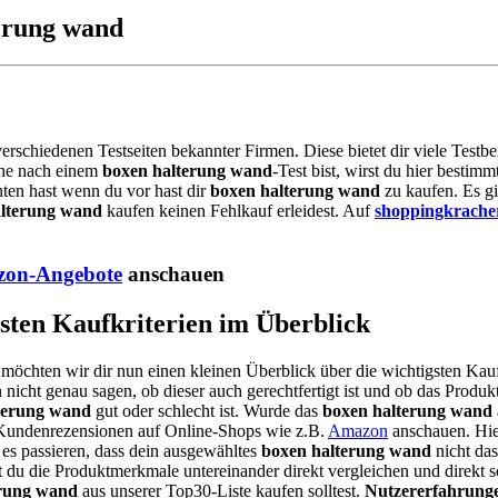
terung wand
 verschiedenen Testseiten bekannter Firmen. Diese bietet dir viele Test
che nach einem
boxen halterung wand
-Test bist, wirst du hier besti
hten hast wenn du vor hast dir
boxen halterung wand
zu kaufen. Es gi
alterung wand
kaufen keinen Fehlkauf erleidest. Auf
shoppingkrache
on-Angebote
anschauen
gsten Kaufkriterien im Überblick
 möchten wir dir nun einen kleinen Überblick über die wichtigsten Kauf
 nicht genau sagen, ob dieser auch gerechtfertigt ist und ob das Produkt
terung wand
gut oder schlecht ist. Wurde das
boxen halterung wand
n Kundenrezensionen auf Online-Shops wie z.B.
Amazon
anschauen. Hie
es passieren, dass dein ausgewähltes
boxen halterung wand
nicht das
 du die Produktmerkmale untereinander direkt vergleichen und direkt s
erung wand
aus unserer Top30-Liste kaufen solltest.
Nutzererfahrung