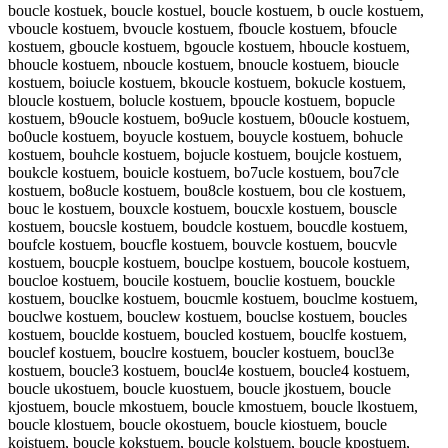
boucle kostuek, boucle kostuel, boucle kostuem, b oucle kostuem,
vboucle kostuem, bvoucle kostuem, fboucle kostuem, bfoucle
kostuem, gboucle kostuem, bgoucle kostuem, hboucle kostuem,
bhoucle kostuem, nboucle kostuem, bnoucle kostuem, bioucle
kostuem, boiucle kostuem, bkoucle kostuem, bokucle kostuem,
bloucle kostuem, bolucle kostuem, bpoucle kostuem, bopucle
kostuem, b9oucle kostuem, bo9ucle kostuem, b0oucle kostuem,
bo0ucle kostuem, boyucle kostuem, bouycle kostuem, bohucle
kostuem, bouhcle kostuem, bojucle kostuem, boujcle kostuem,
boukcle kostuem, bouicle kostuem, bo7ucle kostuem, bou7cle
kostuem, bo8ucle kostuem, bou8cle kostuem, bou cle kostuem,
bouc le kostuem, bouxcle kostuem, boucxle kostuem, bouscle
kostuem, boucsle kostuem, boudcle kostuem, boucdle kostuem,
boufcle kostuem, boucfle kostuem, bouvcle kostuem, boucvle
kostuem, boucple kostuem, bouclpe kostuem, boucole kostuem,
boucloe kostuem, boucile kostuem, bouclie kostuem, bouckle
kostuem, bouclke kostuem, boucmle kostuem, bouclme kostuem,
bouclwe kostuem, bouclew kostuem, bouclse kostuem, boucles
kostuem, bouclde kostuem, boucled kostuem, bouclfe kostuem,
bouclef kostuem, bouclre kostuem, boucler kostuem, boucl3e
kostuem, boucle3 kostuem, boucl4e kostuem, boucle4 kostuem,
boucle ukostuem, boucle kuostuem, boucle jkostuem, boucle
kjostuem, boucle mkostuem, boucle kmostuem, boucle lkostuem,
boucle klostuem, boucle okostuem, boucle kiostuem, boucle
koistuem, boucle kokstuem, boucle kolstuem, boucle kpostuem,