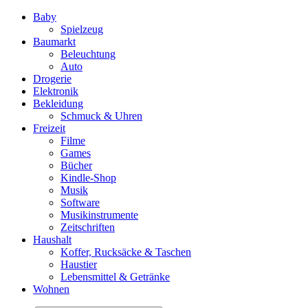
Baby
Spielzeug
Baumarkt
Beleuchtung
Auto
Drogerie
Elektronik
Bekleidung
Schmuck & Uhren
Freizeit
Filme
Games
Bücher
Kindle-Shop
Musik
Software
Musikinstrumente
Zeitschriften
Haushalt
Koffer, Rucksäcke & Taschen
Haustier
Lebensmittel & Getränke
Wohnen