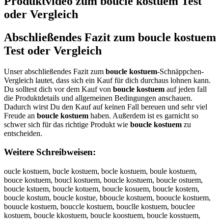
Produktvideo zum
boucle kostuem
Test
oder Vergleich
Abschließendes Fazit zum
boucle kostuem
Test oder Vergleich
Unser abschließendes Fazit zum
boucle kostuem
-Schnäppchen-
Vergleich lautet, dass sich ein Kauf für dich durchaus lohnen kann.
Du solltest dich vor dem Kauf von
boucle kostuem
auf jeden fall
die Produktdetails und allgemeinen Bedingungen anschauen.
Dadurch wirst Du den Kauf auf keinen Fall bereuen und sehr viel
Freude an
boucle kostuem
haben. Außerdem ist es garnicht so
schwer sich für das richtige Produkt wie
boucle kostuem
zu
entscheiden.
Weitere Schreibweisen:
oucle kostuem, bucle kostuem, bocle kostuem, boule kostuem,
bouce kostuem, boucl kostuem, boucle kostuem, boucle ostuem,
boucle kstuem, boucle kotuem, boucle kosuem, boucle kostem,
boucle kostum, boucle kostue, bboucle kostuem, booucle kostuem,
bouucle kostuem, bouccle kostuem, bouclle kostuem, bouclee
kostuem, boucle kkostuem, boucle koostuem, boucle kosstuem,