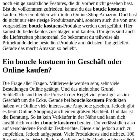
noch einige zusätzliche Features, die du vorher nicht gesehen hast.
Bist du vollkommen zufrieden, kannst du das
boucle kostuem
kaufen. Hier empfehlen wir dir den Online-Shop Amazon. Dort hast
du nicht nur eine riesige Produktauswahl, sondern auch die von uns
vorgestellten
boucle kostuem
-Produkte werden dort geführt. Hier
kannst du bedenkenlos zuschlagen und kaufen. Übrigens sind auch
die Lieferzeiten phänomenal. So bekommst du teilweise als
Primekunde deine bestellten Produkte am nächsten Tag geliefert.
Gerade das macht Amazon so beliebt.
Ein boucle kostuem im Geschäft oder
Online kaufen?
Die Frage aller Fragen. Mittlerweile werden sehr, sehr viele
Bestellungen Online getätigt. Und das nicht ohne Grund.
Schließlich sind hier die Preise in der Regel viel günstiger als im
Geschäft um die Ecke. Gerade bei
boucle kostuem
-Produkten
haben wir Online viele interessante Angebote gesehen. Jedoch gibt
es beim Online-Shopping auch einen großen Nachteil. Und das ist
die Beratung. So ist kein Verkäufer in der Nähe und kann dich
ausführlich vor dem
boucle kostuem
beraten. Du verlässt dich also
auf verschiedene Produkt Testberichte. Diese sind jedoch auch zu
empfehlen. Jedoch aufgepasst. Viele Produkttests sind nicht zu 100
Prozent seriös. Weshalb du unbedingt auf die Quelle achten solltest.