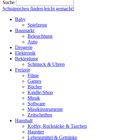
Suche
Schnäppchen finden
leicht gemacht!
Baby
Spielzeug
Baumarkt
Beleuchtung
Auto
Drogerie
Elektronik
Bekleidung
Schmuck & Uhren
Freizeit
Filme
Games
Bücher
Kindle-Shop
Musik
Software
Musikinstrumente
Zeitschriften
Haushalt
Koffer, Rucksäcke & Taschen
Haustier
Lebensmittel & Getränke