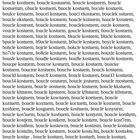
boucle kosttuem, boucle kostuuem, boucle kostueem, boucle
kostuemm, obucle kostuem, buocle kostuem, bocule kostuem,
boulce kostuem, boucel kostuem, boucl ekostuem, bouclek ostuem,
boucle okstuem, boucle ksotuem, boucle kotsuem, boucle kosutem,
boucle kosteum, boucle kostume, bouclekostuem, oucle kostuem,
voucle kostuem, foucle kostuem, goucle kostuem, houcle kostuem,
noucle kostuem, biucle kostuem, bkucle kostuem, blucle kostuem,
bpucle kostuem, b9ucle kostuem, b0ucle kostuem, boycle kostuem,
bohcle kostuem, bojcle kostuem, bokcle kostuem, boicle kostuem,
bo7cle kostuem, bo8cle kostuem, bou le kostuem, bouxle kostuem,
bousle kostuem, boudle kostuem, boufle kostuem, bouvle kostuem,
boucpe kostuem, boucoe kostuem, boucie kostuem, boucke
kostuem, boucme kostuem, bouclw kostuem, boucls kostuem,
boucld kostuem, bouclf kostuem, bouclr kostuem, boucl3 kostuem,
boucl4 kostuem, boucle uostuem, boucle jostuem, boucle mostuem,
boucle lostuem, boucle oostuem, boucle kistuem, boucle kkstuem,
boucle klstuem, boucle kpstuem, boucle k9stuem, boucle k0stuem,
boucle koqtuem, boucle kowtuem, boucle koetuem, boucle
koztuem, boucle koxtuem, boucle koctuem, boucle kosruem, boucle
kosfuem, boucle kosguem, boucle koshuem, boucle kosyuem,
boucle kos5uem, boucle kos6uem, boucle kostyem, boucle kosthem,
boucle kostjem, boucle kostkem, boucle kostiem, boucle kost7em,
boucle kost8em, boucle kostuwm, boucle kostusm, boucle kostudm,
boucle kostufm, boucle kosturm, boucle kostu3m, boucle kostu4m,
boucle kostue , boucle kostuen, boucle kostueh, boucle kostuej,