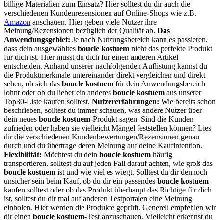
billige Materialien zum Einsatz? Hier solltest du dir auch die
verschiedenen Kundenrezensionen auf Online-Shops wie z.B.
Amazon
anschauen. Hier geben viele Nutzer ihre
Meinung/Rezensionen bezüglich der Qualität ab.
Das
Anwendungsgebiet:
Je nach Nutzungsbereich kann es passieren,
dass dein ausgewähltes
boucle kostuem
nicht das perfekte Produkt
für dich ist. Hier musst du dich für einen anderen Artikel
entscheiden. Anhand unserer nachfolgenden Auflistung kannst du
die Produktmerkmale untereinander direkt vergleichen und direkt
sehen, ob sich das
boucle kostuem
für dein Anwendungsbereich
lohnt oder ob du lieber ein anderes
boucle kostuem
aus unserer
Top30-Liste kaufen solltest.
Nutzererfahrungen:
Wie bereits schon
beschrieben, solltest du immer schauen, was andere Nutzer über
dein neues
boucle kostuem
-Produkt sagen. Sind die Kunden
zufrieden oder haben sie vielleicht Mängel feststellen können? Lies
dir die verschiedenen Kundenbewertungen/Rezensionen genau
durch und du übertrage deren Meinung auf deine Kaufintention.
Flexibilität:
Möchtest du dein
boucle kostuem
häufig
transportieren, solltest du auf jeden Fall darauf achten, wie groß das
boucle kostuem
ist und wie viel es wiegt. Solltest du dir dennoch
unsicher sein beim Kauf, ob du dir ein passendes
boucle kostuem
kaufen solltest oder ob das Produkt überhaupt das Richtige für dich
ist, solltest du dir mal auf anderen Testportalen eine Meinung
einholen. Hier werden die Produkte geprüft. Generell empfehlen wir
dir einen
boucle kostuem
-Test anzuschauen. Vielleicht erkennst du