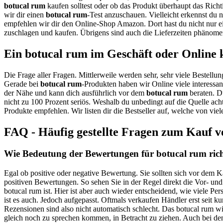
botucal rum
kaufen solltest oder ob das Produkt überhaupt das Richti
wir dir einen
botucal rum
-Test anzuschauen. Vielleicht erkennst du 
empfehlen wir dir den Online-Shop Amazon. Dort hast du nicht nur ei
zuschlagen und kaufen. Übrigens sind auch die Lieferzeiten phänomen
Ein botucal rum im Geschäft oder Online 
Die Frage aller Fragen. Mittlerweile werden sehr, sehr viele Bestellun
Gerade bei
botucal rum
-Produkten haben wir Online viele interessa
der Nähe und kann dich ausführlich vor dem
botucal rum
beraten. Du
nicht zu 100 Prozent seriös. Weshalb du unbedingt auf die Quelle ach
Produkte empfehlen. Wir listen dir die Bestseller auf, welche von vi
FAQ - Häufig gestellte Fragen zum Kauf v
Wie Bedeutung der Bewertungen für botucal rum rich
Egal ob positive oder negative Bewertung. Sie sollten sich vor dem K
positiven Bewertungen. So sehen Sie in der Regel direkt die Vor- un
botucal rum ist. Hier ist aber auch wieder entscheidend, wie viele P
ist es auch. Jedoch aufgepasst. Oftmals verkaufen Händler erst seit
Rezensionen sind also nicht automatisch schlecht. Das botucal rum wi
gleich noch zu sprechen kommen, in Betracht zu ziehen. Auch bei den