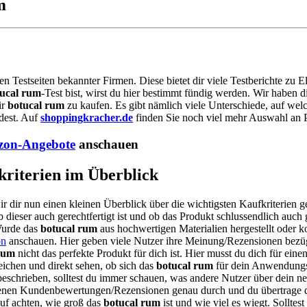
m
en Testseiten bekannter Firmen. Diese bietet dir viele Testberichte zu
ucal rum
-Test bist, wirst du hier bestimmt fündig werden. Wir haben
ir
botucal rum
zu kaufen. Es gibt nämlich viele Unterschiede, auf wel
dest. Auf
shoppingkracher.de
finden Sie noch viel mehr Auswahl an P
on-Angebote
anschauen
kriterien im Überblick
ir dir nun einen kleinen Überblick über die wichtigsten Kaufkriterien 
 dieser auch gerechtfertigt ist und ob das Produkt schlussendlich auch g
 Wurde das
botucal rum
aus hochwertigen Materialien hergestellt oder ko
n
anschauen. Hier geben viele Nutzer ihre Meinung/Rezensionen bezüg
rum
nicht das perfekte Produkt für dich ist. Hier musst du dich für ei
eichen und direkt sehen, ob sich das
botucal rum
für dein Anwendungsb
beschrieben, solltest du immer schauen, was andere Nutzer über dein n
hiedenen Kundenbewertungen/Rezensionen genau durch und du übertrage
rauf achten, wie groß das
botucal rum
ist und wie viel es wiegt. Solltes