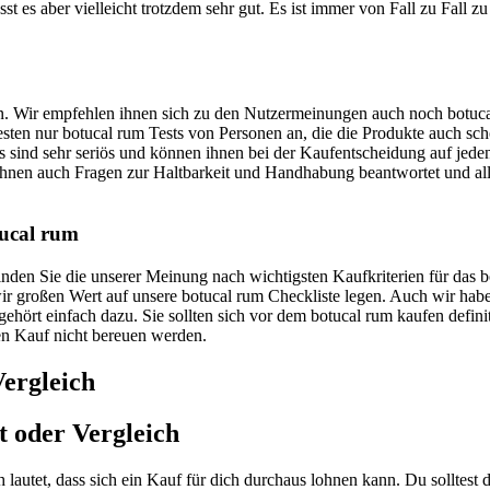
t es aber vielleicht trotzdem sehr gut. Es ist immer von Fall zu Fall z
uen. Wir empfehlen ihnen sich zu den Nutzermeinungen auch noch botuca
 Besten nur botucal rum Tests von Personen an, die die Produkte auch sc
 sind sehr seriös und können ihnen bei der Kaufentscheidung auf jeden 
hnen auch Fragen zur Haltbarkeit und Handhabung beantwortet und al
tucal rum
 finden Sie die unserer Meinung nach wichtigsten Kaufkriterien für das
 wir großen Wert auf unsere botucal rum Checkliste legen. Auch wir ha
hört einfach dazu. Sie sollten sich vor dem botucal rum kaufen definit
den Kauf nicht bereuen werden.
Vergleich
t oder Vergleich
lautet, dass sich ein Kauf für dich durchaus lohnen kann. Du solltes