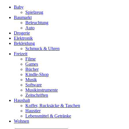
Baby
Spielzeug
Baumarkt
Beleuchtung
Auto
Drogerie
Elektronik
Bekleidung
Schmuck & Uhren
Freizeit
Filme
Games
Bücher
Kindle-Shop
Musik
Software
Musikinstrumente
Zeitschriften
Haushalt
Koffer, Rucksäcke & Taschen
Haustier
Lebensmittel & Getränke
Wohnen