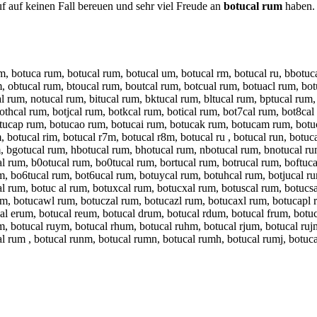
auf keinen Fall bereuen und sehr viel Freude an
botucal rum
haben. 
m, botuca rum, botucal rum, botucal um, botucal rm, botucal ru, bbotuc
, obtucal rum, btoucal rum, boutcal rum, botcual rum, botuacl rum, bot
l rum, notucal rum, bitucal rum, bktucal rum, bltucal rum, bptucal rum
hcal rum, botjcal rum, botkcal rum, botical rum, bot7cal rum, bot8cal 
tucap rum, botucao rum, botucai rum, botucak rum, botucam rum, botuc
botucal rim, botucal r7m, botucal r8m, botucal ru , botucal run, botucal
, bgotucal rum, hbotucal rum, bhotucal rum, nbotucal rum, bnotucal rum
l rum, b0otucal rum, bo0tucal rum, bortucal rum, botrucal rum, boftuc
, bo6tucal rum, bot6ucal rum, botuycal rum, botuhcal rum, botjucal rum
l rum, botuc al rum, botuxcal rum, botucxal rum, botuscal rum, botucsa
m, botucawl rum, botuczal rum, botucazl rum, botucaxl rum, botucapl r
l erum, botucal reum, botucal drum, botucal rdum, botucal frum, botuca
, botucal ruym, botucal rhum, botucal ruhm, botucal rjum, botucal rujm
l rum , botucal runm, botucal rumn, botucal rumh, botucal rumj, botuca