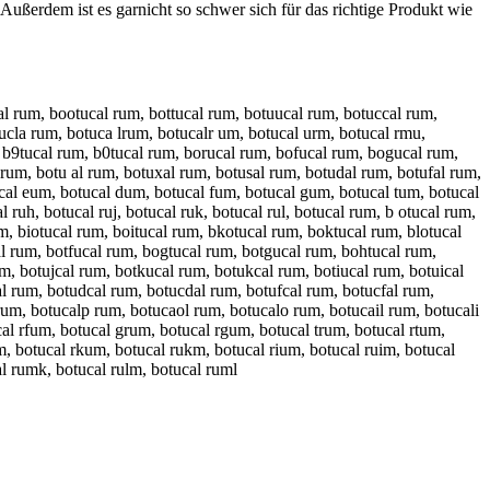
Außerdem ist es garnicht so schwer sich für das richtige Produkt wie
al rum, bootucal rum, bottucal rum, botuucal rum, botuccal rum,
ucla rum, botuca lrum, botucalr um, botucal urm, botucal rmu,
, b9tucal rum, b0tucal rum, borucal rum, bofucal rum, bogucal rum,
rum, botu al rum, botuxal rum, botusal rum, botudal rum, botufal rum,
al eum, botucal dum, botucal fum, botucal gum, botucal tum, botucal
 ruh, botucal ruj, botucal ruk, botucal rul, botucal rum, b otucal rum,
, biotucal rum, boitucal rum, bkotucal rum, boktucal rum, blotucal
al rum, botfucal rum, bogtucal rum, botgucal rum, bohtucal rum,
, botujcal rum, botkucal rum, botukcal rum, botiucal rum, botuical
l rum, botudcal rum, botucdal rum, botufcal rum, botucfal rum,
um, botucalp rum, botucaol rum, botucalo rum, botucail rum, botucali
l rfum, botucal grum, botucal rgum, botucal trum, botucal rtum,
, botucal rkum, botucal rukm, botucal rium, botucal ruim, botucal
l rumk, botucal rulm, botucal ruml