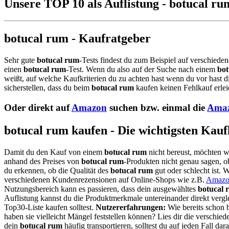
Unsere TOP 10 als Auflistung - botucal ru
botucal rum - Kaufratgeber
Sehr gute
botucal rum
-Tests findest du zum Beispiel auf verschieden
einen
botucal rum
-Test. Wenn du also auf der Suche nach einem
bot
weißt, auf welche Kaufkriterien du zu achten hast wenn du vor hast d
sicherstellen, dass du beim
botucal rum
kaufen keinen Fehlkauf erlei
Oder direkt auf
Amazon
suchen bzw. einmal die
Amaz
botucal rum kaufen - Die wichtigsten Kauf
Damit du den Kauf von einem
botucal rum
nicht bereust, möchten w
anhand des Preises von
botucal rum
-Produkten nicht genau sagen, ob
du erkennen, ob die Qualität des
botucal rum
gut oder schlecht ist.
verschiedenen Kundenrezensionen auf Online-Shops wie z.B.
Amazo
Nutzungsbereich kann es passieren, dass dein ausgewähltes
botucal 
Auflistung kannst du die Produktmerkmale untereinander direkt vergl
Top30-Liste kaufen solltest.
Nutzererfahrungen:
Wie bereits schon 
haben sie vielleicht Mängel feststellen können? Lies dir die versc
dein
botucal rum
häufig transportieren, solltest du auf jeden Fall da