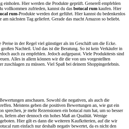
nung einholen. Hier werden die Produkte geprüft. Generell empfehlen
t du vollkommen zufrieden, kannst du das
botucal rum
kaufen. Hier
ucal rum
-Produkte werden dort geführt. Hier kannst du bedenkenlos
e am nächsten Tag geliefert. Gerade das macht Amazon so beliebt.
e Preise in der Regel viel günstiger als im Geschäft um die Ecke.
roßen Nachteil. Und das ist die Beratung. So ist kein Verkäufer in
jedoch auch zu empfehlen. Jedoch aufgepasst. Viele Produkttests sind
euen. Alles in allem können wir dir die von uns vorgestellten
hier zuschlagen zu müssen. Viel Spaß bei deinem Shoppingerlebnis.
i Bewertungen anschauen. Sowohl die negativen, als auch die
reffen. Meistens geben die positiven Bewertungen an, wie gut ein
von sprechen, je mehr Rezensionen ein botucal rum hat, um so besser
en, liefern aber dennoch ein hohes Maß an Qualität. Wenige
boten. Hier gilt es dann die weiteren Kaufkriterien, auf die wir
ucal rum einfach nur deshalb negativ bewertet, da es nicht den