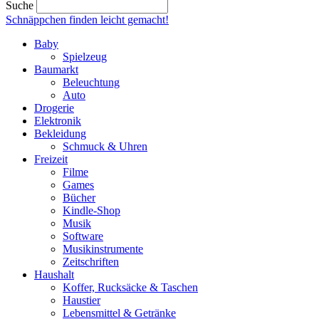
Suche
Schnäppchen finden
leicht gemacht!
Baby
Spielzeug
Baumarkt
Beleuchtung
Auto
Drogerie
Elektronik
Bekleidung
Schmuck & Uhren
Freizeit
Filme
Games
Bücher
Kindle-Shop
Musik
Software
Musikinstrumente
Zeitschriften
Haushalt
Koffer, Rucksäcke & Taschen
Haustier
Lebensmittel & Getränke