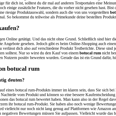
ge für dich ist, solltest du dir mal auf anderen Testportalen eine Mei
noch einige zusätzliche Features, die du vorher nicht gesehen hast. Bis
ne riesige Produktauswahl, sondern auch die von uns vorgestellten
bot
al. So bekommst du teilweise als Primekunde deine bestellten Produkt
kaufen?
gen Online getätigt. Und das nicht ohne Grund. Schließlich sind hier di
nte Angebote gesehen. Jedoch gibt es beim Online-Shopping auch einen g
 verlässt dich also auf verschiedene Produkt Testberichte. Diese sind 
ten solltest. Nur so wirst du den Kauf von einem
botucal rum
nicht ber
elen Nutzern positiv bewerten wurden. Gerade das ist ein Grund dafür, 
on botucal rum
tig deuten?
auf eines botucal rum-Produkts immer im klaren sein, dass Sie sich be
d Nachteile vom Produkt und können so eine bessere Kaufentscheidung 
ersonen das botucal rum bewertet haben. Man kann also in der Regel da
 kurzem ihr botucal rum-Produkt. Sie haben also noch wenige Bewertung
rd vielleicht nur noch nicht lang genug auf Plattformen wie Amazon ange
 negativen Bewertungen müssen Sie aufpassen. Vielleicht wurde das bot