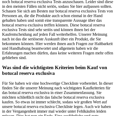
noch botucal reserva exclusiva Tests anzuschauen. Leider sind diese
in den meisten Fällen nicht seriös, sodass Sie hier aufpassen sollten.
Schauen Sie sich am Besten nur botucal reserva exclusiva Tests von
Personen an, die die Produkte auch schon einmal in der Hand
gehalten haben und somit eine transparente Aussage über das
botucal reserva exclusiva treffen können. Diese botucal reserva
exclusiva Tests sind sehr seriös und können ihnen bei der
Kaufentscheidung auf jeden Fall weiterhelfen. Unserer Meinung
nach ist das die seriöseste Auskunft über ein Produkt, die Sie
bekommen können. Hier werden ihnen auch Fragen zur Haltbarkeit
und Handhabung beantwortet und allgemein haben wir die
Erfahrungen machen dürfen, dass keine weiteren Fragen mehr offen
geblieben sind.
Was sind die wichtigsten Kriterien beim Kauf von
botucal reserva exclusiva
Für Sie haben wir eine hochwertige Checkliste vorbereitet. In dieser
finden Sie die unserer Meinung nach wichtigsten Kaufkriterien für
das botucal reserva exclusiva in einer Zusammenfassung. Sie
möchten schließlich nicht das falsche botucal reserva exclusiva
kaufen. So etwas ist immer schlecht, sodass wir großen Wert auf
unsere botucal reserva exclusiva Checkliste legen. Auch wir haben
in der Vergangenheit immer mal wieder unter Fehlkäufen leiden
müssen. Dies hat nun ein Ende. Eine ausführliche und gute