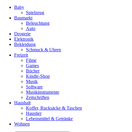
Baby
Spielzeug
Baumarkt
Beleuchtung
Auto
Drogerie
Elektronik
Bekleidung
Schmuck & Uhren
Freizeit
Filme
Games
Bücher
Kindle-Shop
Musik
Software
Musikinstrumente
Zeitschriften
Haushalt
Koffer, Rucksäcke & Taschen
Haustier
Lebensmittel & Getränke
Wohnen