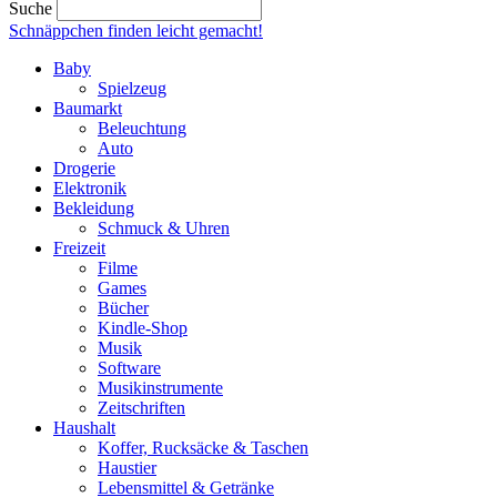
Suche
Schnäppchen finden
leicht gemacht!
Baby
Spielzeug
Baumarkt
Beleuchtung
Auto
Drogerie
Elektronik
Bekleidung
Schmuck & Uhren
Freizeit
Filme
Games
Bücher
Kindle-Shop
Musik
Software
Musikinstrumente
Zeitschriften
Haushalt
Koffer, Rucksäcke & Taschen
Haustier
Lebensmittel & Getränke