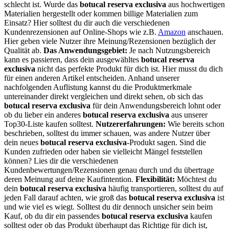
schlecht ist. Wurde das
botucal reserva exclusiva
aus hochwertigen
Materialien hergestellt oder kommen billige Materialien zum
Einsatz? Hier solltest du dir auch die verschiedenen
Kundenrezensionen auf Online-Shops wie z.B.
Amazon
anschauen.
Hier geben viele Nutzer ihre Meinung/Rezensionen bezüglich der
Qualität ab.
Das Anwendungsgebiet:
Je nach Nutzungsbereich
kann es passieren, dass dein ausgewähltes
botucal reserva
exclusiva
nicht das perfekte Produkt für dich ist. Hier musst du dich
für einen anderen Artikel entscheiden. Anhand unserer
nachfolgenden Auflistung kannst du die Produktmerkmale
untereinander direkt vergleichen und direkt sehen, ob sich das
botucal reserva exclusiva
für dein Anwendungsbereich lohnt oder
ob du lieber ein anderes
botucal reserva exclusiva
aus unserer
Top30-Liste kaufen solltest.
Nutzererfahrungen:
Wie bereits schon
beschrieben, solltest du immer schauen, was andere Nutzer über
dein neues
botucal reserva exclusiva
-Produkt sagen. Sind die
Kunden zufrieden oder haben sie vielleicht Mängel feststellen
können? Lies dir die verschiedenen
Kundenbewertungen/Rezensionen genau durch und du übertrage
deren Meinung auf deine Kaufintention.
Flexibilität:
Möchtest du
dein
botucal reserva exclusiva
häufig transportieren, solltest du auf
jeden Fall darauf achten, wie groß das
botucal reserva exclusiva
ist
und wie viel es wiegt. Solltest du dir dennoch unsicher sein beim
Kauf, ob du dir ein passendes
botucal reserva exclusiva
kaufen
solltest oder ob das Produkt überhaupt das Richtige für dich ist,